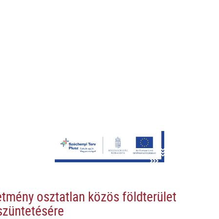
etmény osztatlan közös földterület
züntetésére