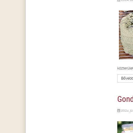
közterüle
Bővebbe
Gond
2024. jú