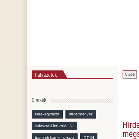
Pályázatok
Close
Cimkék
kerekegyháza
hirdetmények
Hird
választási információk
megs
iparpark kerekegyháza
DTKH