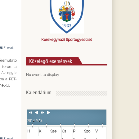
Kerekegyházi Sportegyesület
E-mail
Közelegő események
lőremutató
 terén, a
 Az egyik
No event to display
mba a PET-
lkül.
Kalendárium
Previous
Previous
Next
Next
Year
Month
Year
Month
2014 MAY
H
K
Sze
Cs
P
Szo
V
E-mail