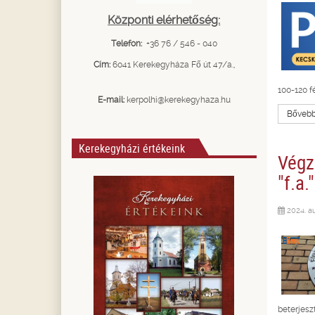
Központi elérhetőség:
Telefon:
+36 76 / 546 - 040
Cím:
6041 Kerekegyháza Fő út 47/a.,
100-120 f
E-mail:
kerpolhi@kerekegyhaza.hu
Bővebbe
Kerekegyházi értékeink
Végz
"f.a."
2024. a
beterjesz