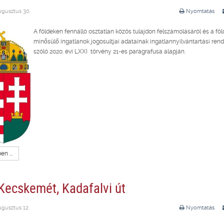
ugusztus 30.
Nyomtatás
A földeken fennálló osztatlan közös tulajdon felszámolásáról és a fö
minősülő ingatlanok jogosultjai adatainak ingatlannyilvántartási ren
szóló 2020. évi LXXI törvény 21-es paragrafusa alapján.
n ...
Kecskemét, Kadafalvi út
ugusztus 12.
Nyomtatás