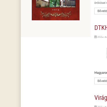
örökösei 
Bővebbe
DTKH
2024. a
Magyarors
Bővebbe
Virág
2024. a