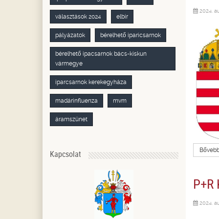
2024. a
választások 2024
elbir
pályázatok
bérelhető iparicsarnok
bérelhető ipacsarnok bács-kiskun
vármegye
iparcsarnok kerekegyháza
madárinfluenza
mvm
áramszünet
Bővebbe
Kapcsolat
P+R 
2024. a