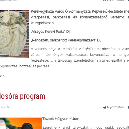
Kerekegyháza Város Önkormányzata Képviselő-testülete meg
virágosítási, parkosítási és környezetszépítő versenyt 
kategóriákban:
„Virágos Kereki Porta” Díj
„
Rendezett, parkosított Kerekegyházáért” Díj
A verseny célja a települési virágfelületek növelése a lak
városi intézmények, vállalkozások bevonásával, a környez
fejlesztése, ill. a lakosság szemléletformálása és ezáltal a 
t-gondozási hozzáállás javítása.
n ...
osóra program
lius 16.
Nyomtatás
Tisztelt Hölgyem/Uram!
Szeretnénk arról tájékoztatni, hogy újabb szolgált