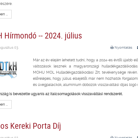
részére.
n ...
 Hírmondó -- 2024. július
ugusztus 03.
Nyomtatás
Már az év elején lehetett tudni, hogy a 2024-es évtől újabb e
változások lesznek a magyarországi hulladékgazdálkodás
MOHU MOL Hulladékgazdálkodási Zrt. tevékenysége révén.
előrelépés, hogy július elsejétől már nem hozhatók forgalo
és üvegpalackok, alumínium dobozok visszaváltási díjas logó né
zág is bevezette ugyanis az italcsomagolások visszaváltási rendszerét.
n ...
os Kereki Porta Díj
ugusztus 02.
Nyomtatás