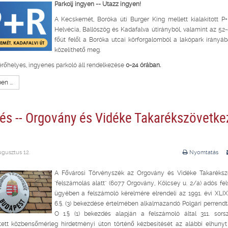
Parkolj ingyen -- Utazz ingyen!
A Kecskemét, Boróka úti Burger King mellett kialakított P
Helvécia, Ballószög és Kadafalva útirányból, valamint az 5
főút felől a Boróka utcai körforgalomból a lakópark irányáb
közelíthető meg.
érőhelyes, ingyenes parkoló áll rendelkezése
0-24 órában.
n ...
és -- Orgovány és Vidéke Takarékszövetke
ugusztus 12.
Nyomtatás
A Fővárosi Törvényszék az Orgovány és Vidéke Takaréksz
"felszámolás alatt" (6077 Orgovány, Kölcsey u. 2/a) adós fe
ügyében a felszámoló kérelmére elrendeli az 1991. évi XLIX. t
6.§. (3) bekezdése értelmében alkalmazandó Polgári perrendta
O 1.§ (1) bekezdés alapján a felszámoló által 311. sors
tett közbensőmérleg hirdetményi úton történő kézbesítését az alábbi elhunyt