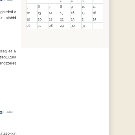
1
2
3
4
5
6
7
8
9
10
11
hirdeti a
12
13
14
15
16
17
18
az alábbi
19
20
21
22
23
24
25
26
27
28
29
30
31
osság és a
etkultúra
rendszeres
E-mail
atásokkal