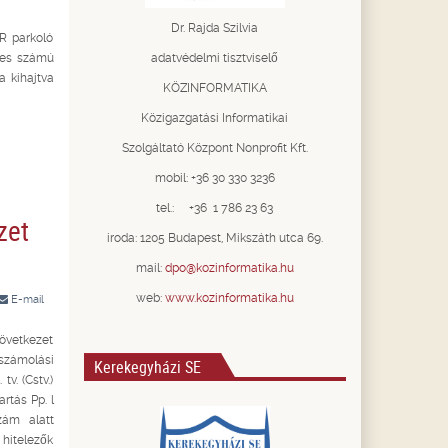
Dr. Rajda Szilvia
+R parkoló
2-es számú
adatvédelmi tisztviselő
a kihajtva
KÖZINFORMATIKA
Közigazgatási Informatikai
Szolgáltató Központ Nonprofit Kft.
mobil: +36 30 330 3236
tel.: +36 1 786 23 63
zet
iroda: 1205 Budapest, Mikszáth utca 69.
mail:
dpo@kozinformatika.hu
web:
www.kozinformatika.hu
E-mail
övetkezet
lszámolási
Kerekegyházi SE
v. (Cstv.)
rtás Pp. l
zám alatt
 hitelezők