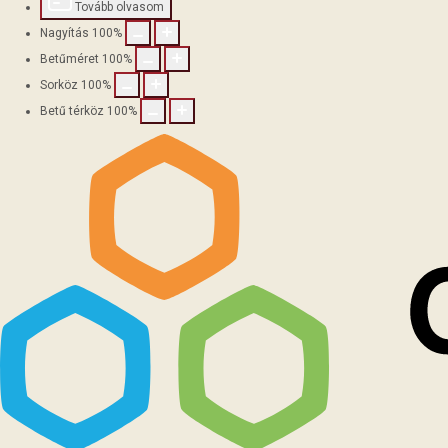
Tovább olvasom
Nagyítás
100
%
Betűméret
100
%
Sorköz
100
%
Betű térköz
100
%