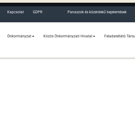
Kapcsolat
GDPR
Panaszok és közérdekű bejelentések
Önkormányzat
Közös Önkormányzati Hivatal
Feladatellátó Társ