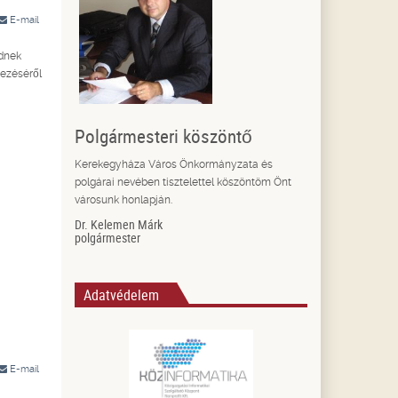
E-mail
ldnek
dezéséről
Polgármesteri köszöntő
Kerekegyháza Város Önkormányzata és
polgárai nevében tisztelettel köszöntöm Önt
városunk honlapján.
Dr. Kelemen Márk
polgármester
Adatvédelem
E-mail