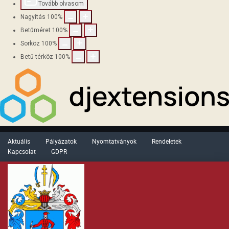
Tovább olvasom
Nagyítás
100
%
Betűméret
100
%
Sorköz
100
%
Betű térköz
100
%
Aktuális
Pályázatok
Nyomtatványok
Rendeletek
Kapcsolat
GDPR