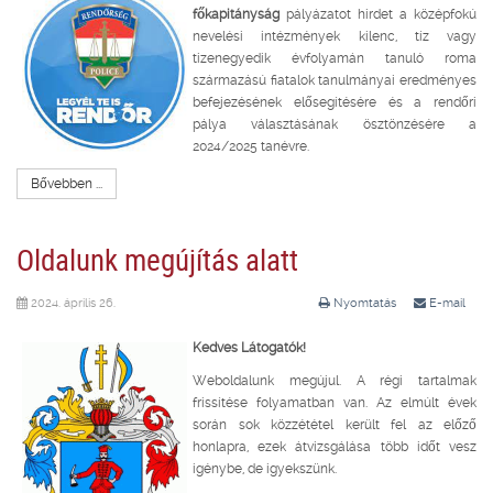
főkapitányság
pályázatot hirdet a középfokú
nevelési intézmények kilenc, tíz vagy
tizenegyedik évfolyamán tanuló roma
származású fiatalok tanulmányai eredményes
befejezésének elősegítésére és a rendőri
pálya választásának ösztönzésére a
2024/2025 tanévre.
Bővebben ...
Oldalunk megújítás alatt
2024. április 26.
Nyomtatás
E-mail
Kedves Látogatók!
Weboldalunk megújul. A régi tartalmak
frissítése folyamatban van. Az elmúlt évek
során sok közzététel került fel az előző
honlapra, ezek átvizsgálása több időt vesz
igénybe, de igyekszünk.