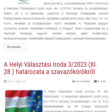
Bosnyák tér 5., a továbbiakban: NFK), mint Kiíró
a Nemzeti Földalapról szóló 2010. évi LXXXVII. törvény (a továbbiakban:
Nfatv.) 18. § (1) bekezdés, valamint a Nemzeti Földalapba tartozó
földrészletek hasznosításának részletes szabályairól szóló 262/2010. (XI. 17.)
Korm. rendelet (a továbbiakban: Korm. rendelet) IV. Fejezete alapján
nyilvános árverés keretében értékesíti a Magyar Állam tulajdonába és a
Nemzeti Földalap vagyoni körébe tartozó, jelen hirdetmény
elválaszthatatlan mellékletét képező táblázatban szereplő földrészleteket.
Bővebben ...
A Helyi Választási Iroda 3/2023 (XI.
28.) határozata a szavazókörökről
2024. május 30.
Nyomtatás
E-mail
A Helyi Választási Iroda 3/2023 (XI. 28.)
határozata : A választási eljárásról szóló 2013.
évi XXXVI. törvény (továbbiakban: Ve.) 77. § (1)
bekezdésében és 78. §-ában biztosított
jogkörömben eljárva Kerekegyháza városban...