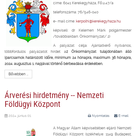
címe: 6041 Kerekegyháza, Fő.u.47/a
telefonszáma: 76/546-040
e- mail címe:
kerpolhi@kerekegyhaza.hu
képviseli: dr Kelemen Márk polgármester
/továbbiakban: Önkormányzat/ 2)
A pályázat célja: Ajánlatkérő nyilvános,
többfordulós pályázatot hirdet a
z Önkormányzat tulajdonában álló
iparcsarnok határozott időre, minimum 24 hónapra, maximum 36 hónapra,
2024. augusztus 1. napjával történő bérbeadása érdekében.
Bővebben ...
Árverési hirdetmény -- Nemzeti
Földügyi Központ
2024. június 01.
Nyomtatás
E-mail
A Magyar Állam képviseltében eljáró Nemzeti
Földügyi Központ (székhelye: 1149 Budapest,