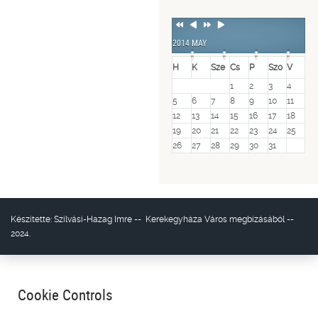
Previous
Previous
Next
Next
Year
Month
Year
Month
2014 MAY
H
K
Sze
Cs
P
Szo
V
1
2
3
4
5
6
7
8
9
10
11
12
13
14
15
16
17
18
19
20
21
22
23
24
25
26
27
28
29
30
31
Készítette:
Szilvási-Hazag Imre
--
Kerekegyháza Város
megbízásából --
2024.
Cookie Controls