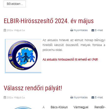
Bővebben ...
ELBIR-Hírösszesítő 2024. év május
2024. május 14.
Nyomtatás
E-mail
Az aktuális hírlevél az elmúlt hónap bűnügyi
híreiből készült összesítő, melyek forrása a
police.hu oldal.
Az aktuális hírösszesítő itt érhető el! (.Pdf)
Válassz rendőri pályát!
2024. május 14.
Nyomtatás
E-mail
A
Bács-Kiskun Vármegyei Rendőr-