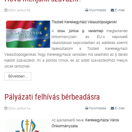
2024. június 05.
Nyomtatás
E-mail
Tisztelt Kerekegyházi Választópolgárok!
A
2024. június 9. vasárnap
megtartandó
önkormányzati-, és EU-s képviselő
választással kapcsolatban az alábbiak szerint
tájékoztatom a Tisztelt Kerekegyházi
Választópolgárokat, hogy Kerekegyháza városban hol található az 5 darab
kijelölt szavazókör, mi a pontos címük, és az adott szavazókörhöz melyik
utcák tartoznak.
Bővebben ...
Pályázati felhívás bérbeadásra
2024. június 04.
Nyomtatás
E-mail
Az ajánlatkérő neve:
Kerekegyháza Város
Önkormányzata