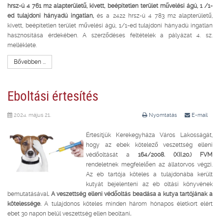
hrsz-ú
4 761 m2 alapterületű, kivett, beépítetlen terület művelési ágú, 1 /1-
ed tulajdoni hányadú ingatlan,
és a 2422 hrsz-ú 4 783 m2 alapterületű,
kivett, beépítetlen terület művelési ágú, 1/1-ed tulajdoni hányadú ingatlan
hasznosítása érdekében. A szerződéses feltételek a pályázat 4. sz.
melléklete.
Bővebben ...
Eboltási értesítés
2024. május 21.
Nyomtatás
E-mail
Értesítjük Kerekegyháza Város Lakosságát,
hogy az ebek kötelező veszettség elleni
védőoltását a
164/2008. (XII.20.) FVM
rendeletnek megfelelően az állatorvos végzi.
Az eb tartója köteles a tulajdonába került
kutyát bejelenteni az eb oltási könyvének
bemutatásával
. A veszettség elleni védőoltás beadása a kutya tartójának a
kötelessége.
A tulajdonos köteles minden három hónapos életkort elért
ebet 30 napon belül veszettség ellen beoltani
.