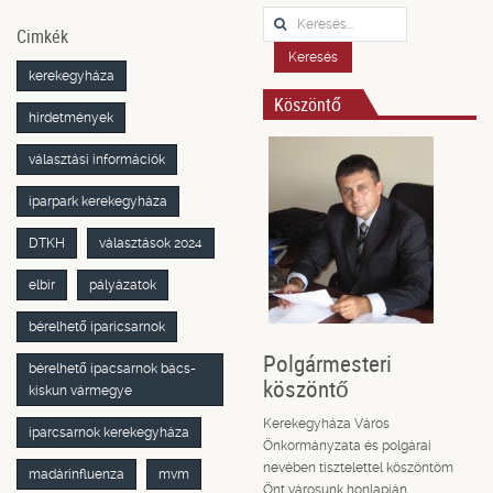
Keresés...
Cimkék
Keresés
kerekegyháza
Köszöntő
hirdetmények
választási információk
iparpark kerekegyháza
DTKH
választások 2024
elbir
pályázatok
bérelhető iparicsarnok
Polgármesteri
bérelhető ipacsarnok bács-
köszöntő
kiskun vármegye
Kerekegyháza Város
iparcsarnok kerekegyháza
Önkormányzata és polgárai
nevében tisztelettel köszöntöm
madárinfluenza
mvm
Önt városunk honlapján.