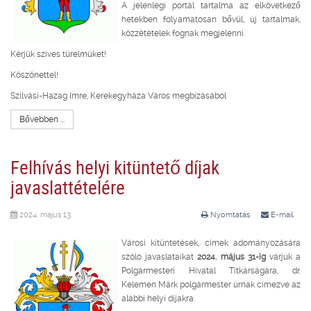
A jelenlegi portál tartalma az elkövetkező
hetekben folyamatosan bővül, új tartalmak,
közzétételek fognak megjelenni.
Kérjük szíves türelmüket!
Köszönettel!
Szilvási-Hazag Imre, Kerekegyháza Város megbízásából
Bővebben ...
Felhívás helyi kitüntető díjak
javaslattételére
2024. május 13.
Nyomtatás
E-mail
Városi kitüntetések, címek adományozására
szóló javaslataikat
2024. május 31-ig
várjuk a
Polgármesteri Hivatal Titkárságára, dr.
Kelemen Márk polgármester úrnak címezve az
alábbi helyi díjakra.