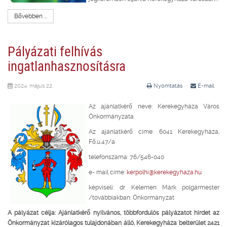
Bővebben ...
Pályázati felhívás
ingatlanhasznosításra
2024. május 22.
Nyomtatás
E-mail
Az ajánlatkérő neve: Kerekegyháza Város
Önkormányzata
Az ajánlatkérő címe: 6041 Kerekegyháza,
Fő.u.47/a
telefonszáma: 76/546-040
e- mail címe:
kerpolhi@kerekegyhaza.hu
képviseli: dr Kelemen Márk polgármester
/továbbiakban: Önkormányzat
A pályázat célja: Ajánlatkérő nyilvános, többfordulós pályázatot hirdet az
Önkormányzat kizárólagos tulajdonában álló, Kerekegyháza belterület 2421