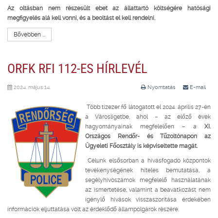
Az oltásban nem részesült ebet az állattartó költségére hatósági
megfigyelés alá kell vonni, és a beoltást el kell rendelni.
Bővebben ...
ORFK RFI 112-ES HÍRLEVÉL
2024. május 14.
Nyomtatás
E-mail
Több tízezer fő látogatott el 2024. április 27-én
a Városligetbe, ahol – az előző évek
hagyományainak megfelelően – a
XI.
Országos Rendőr- és Tűzoltónapon az
Ügyeleti Főosztály is képviseltette magát.
Célunk elsősorban a hívásfogadó központok
tevékenységének hiteles bemutatása, a
segélyhívószámok megfelelő használatának
az ismertetése, valamint a beavatkozást nem
igénylő hívások visszaszorítása érdekében
információk eljuttatása volt az érdeklődő állampolgárok részére.