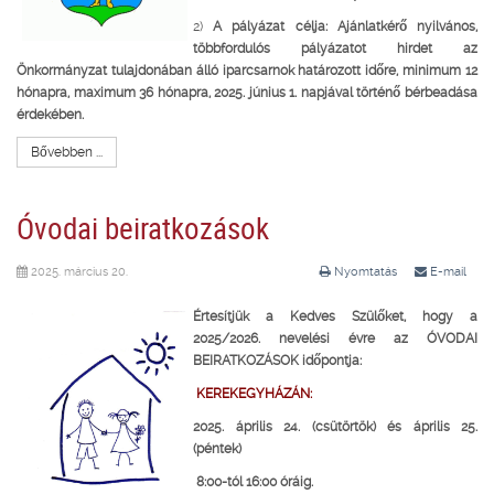
2)
A pályázat célja: Ajánlatkérő nyilvános,
többfordulós pályázatot hirdet az
Önkormányzat tulajdonában álló iparcsarnok határozott időre, minimum 12
hónapra, maximum 36 hónapra, 2025. június 1. napjával történő bérbeadása
érdekében.
Bővebben ...
Óvodai beiratkozások
2025. március 20.
Nyomtatás
E-mail
Értesítjük a Kedves Szülőket, hogy a
2025/2026. nevelési évre az
ÓVODAI
BEIRATKOZÁSOK időpontja:
KEREKEGYHÁZÁN:
2025. április 24. (csütörtök) és április 25.
(péntek)
8:00-tól 16:00 óráig.