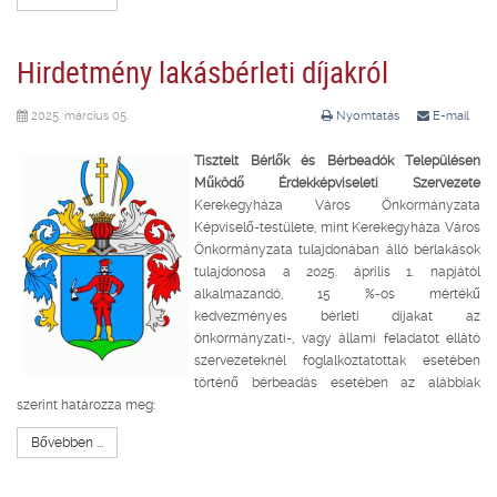
Hirdetmény lakásbérleti díjakról
2025. március 05.
Nyomtatás
E-mail
Tisztelt Bérlők és Bérbeadók Településen
Működő Érdekképviseleti Szervezete
Kerekegyháza Város Önkormányzata
Képviselő-testülete, mint Kerekegyháza Város
Önkormányzata tulajdonában álló bérlakások
tulajdonosa a 2025. április 1. napjától
alkalmazandó, 15 %-os mértékű
kedvezményes bérleti díjakat az
önkormányzati-, vagy állami feladatot ellátó
szervezeteknél foglalkoztatottak esetében
történő bérbeadás esetében az alábbiak
szerint határozza meg:
Bővebben ...