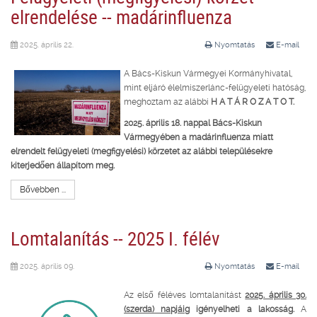
elrendelése -- madárinfluenza
2025. április 22.
Nyomtatás
E-mail
A Bács-Kiskun Vármegyei Kormányhivatal,
mint eljáró élelmiszerlánc-felügyeleti hatóság,
meghoztam az alábbi
H A T Á R O Z A T O T.
2025. április 18. nappal Bács-Kiskun
Vármegyében a madárinfluenza miatt
elrendelt felügyeleti (megfigyelési) körzetet az alábbi településekre
kiterjedően állapítom meg.
Bővebben ...
Lomtalanítás -- 2025 I. félév
2025. április 09.
Nyomtatás
E-mail
Az első féléves lomtalanítást
2025. április 30.
(szerda) napjáig
igényelheti a lakosság.
A