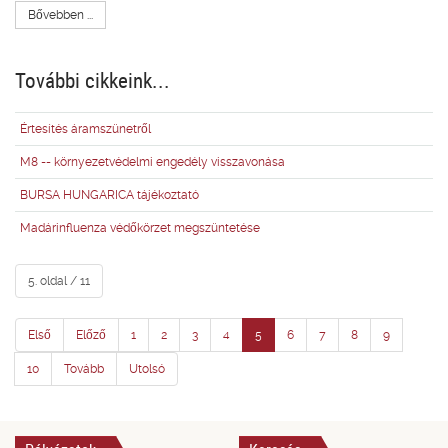
Bővebben ...
További cikkeink...
Értesítés áramszünetről
M8 -- környezetvédelmi engedély visszavonása
BURSA HUNGARICA tájékoztató
Madárinfluenza védőkörzet megszüntetése
5. oldal / 11
Első
Előző
1
2
3
4
5
6
7
8
9
10
Tovább
Utolsó