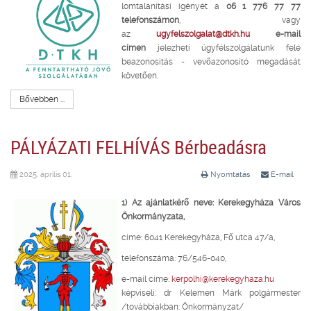
lomtalanítási igényét a
06 1 776 77 77
telefonszámon
, vagy
az
ugyfelszolgalat@dtkh.hu
e-mail
címen
jelezheti ügyfélszolgálatunk felé
beazonosítás - vevőazonosító megadását
követően.
Bővebben ...
PÁLYÁZATI FELHÍVÁS Bérbeadásra
2025. április 01.
Nyomtatás
E-mail
1) Az ajánlatkérő neve: Kerekegyháza Város
Önkormányzata,
címe: 6041 Kerekegyháza, Fő utca 47/a,
telefonszáma: 76/546-040,
e-mail címe:
kerpolhi@kerekegyhaza.hu
képviseli: dr Kelemen Márk polgármester
/továbbiakban: Önkormányzat/