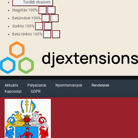
Tovább olvasom
Nagyítás
100
%
Betűméret
100
%
Sorköz
100
%
Betű térköz
100
%
Aktuális
Pályázatok
Nyomtatványok
Rendeletek
Kapcsolat
GDPR