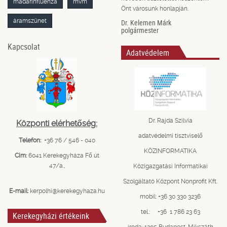
madárinfluenza
mvm
Önt városunk honlapján.
áramszünet
Dr. Kelemen Márk
polgármester
Kapcsolat
Adatvédelem
Dr. Rajda Szilvia
Központi elérhetőség:
adatvédelmi tisztviselő
Telefon:
+36 76 / 546 - 040
KÖZINFORMATIKA
Cím:
6041 Kerekegyháza Fő út
47/a.,
Közigazgatási Informatikai
Szolgáltató Központ Nonprofit Kft.
E-mail:
kerpolhi@kerekegyhaza.hu
mobil: +36 30 330 3236
tel.: +36 1 786 23 63
Kerekegyházi értékeink