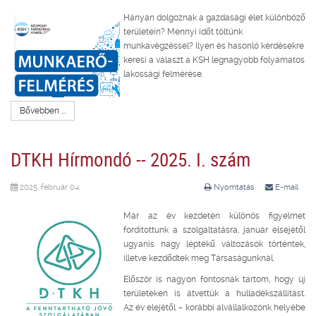
Hányan dolgoznak a gazdasági élet különböző
területein? Mennyi időt töltünk
munkavégzéssel? Ilyen és hasonló kérdésekre
keresi a választ a KSH legnagyobb folyamatos
lakossági felmérése.
Bővebben ...
DTKH Hírmondó -- 2025. I. szám
2025. február 04.
Nyomtatás
E-mail
Már az év kezdetén különös figyelmet
fordítottunk a szolgáltatásra, január elsejétől
ugyanis nagy léptékű változások történtek,
illetve kezdődtek meg Társaságunknál.
Először is nagyon fontosnak tartom, hogy új
területeken is átvettük a hulladékszállítást.
Az év elejétől – korábbi alvállalkozónk helyébe