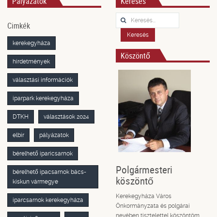
Pályázatok
Keresés
Keresés...
Cimkék
Keresés
kerekegyháza
Köszöntő
hirdetmények
választási információk
iparpark kerekegyháza
DTKH
választások 2024
elbir
pályázatok
bérelhető iparicsarnok
Polgármesteri
bérelhető ipacsarnok bács-
köszöntő
kiskun vármegye
Kerekegyháza Város
iparcsarnok kerekegyháza
Önkormányzata és polgárai
nevében tisztelettel köszöntöm