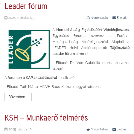
Leader fórum
2025. március 05.
Nyomtatás
E-mail
A
Homokhátság Fejlődéséért Vidékfejlesztési
Egyesület
fórumot szervez az Európai
Mezőgazdasági Vidékfejlesztési Alapból a
LEADER Helyi Akciócsoportok
Tájékoztató
Leader fórum
címmel.
- Előadó: Dr. Vén Gabriella munkaszervezet
vezető
A fórumon
a KAP aktualitásairól
is esik szó.
- Előadó: Tóth Márta, MNVH Bács-Kiskun megyei referens
Bővebben ...
KSH -- Munkaerő felmérés
2025. február 04.
Nyomtatás
E-mail