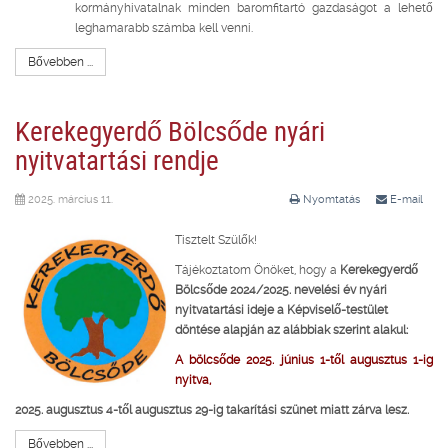
kormányhivatalnak minden baromfitartó gazdaságot a lehető
leghamarabb számba kell venni.
Bővebben ...
Kerekegyerdő Bölcsőde nyári
nyitvatartási rendje
2025. március 11.
Nyomtatás
E-mail
Tisztelt Szülők!
Tájékoztatom Önöket, hogy a
Kerekegyerdő
Bölcsőde 2024/2025. nevelési év
nyári
nyitvatartási ideje a Képviselő-testület
döntése alapján az alábbiak szerint alakul:
A bölcsőde 2025. június 1-től augusztus 1-ig
nyitva,
2025. augusztus 4-től augusztus 29-ig takarítási szünet miatt zárva lesz.
Bővebben ...