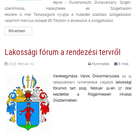
lépve – Dunaharaszti, Dunavarsány, Sziget­
szentmiklós, Halásztelek és Szigethalom
részére is már Társaságunk nyújtja a hulladék­ szállítási szolgáltatást,
valamint március közepé­ től Tökölön is átvesszük a szolgáltatást.
Bővebben ...
Lakossági fórum a rendezési tervről
2025. február 02.
Nyomtatás
E-mail
Kerekegyháza Város Önkormányzata
az új
településterv ismertetése céljából
lakossági
fórumot tart 2025. február 12-én 17 órai
kezdettel a Polgármesteri Hivatal
Dísztermében
.