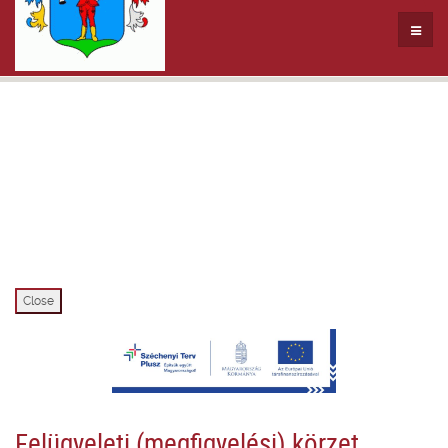
Close
Felügyeleti (megfigyelési) körzet