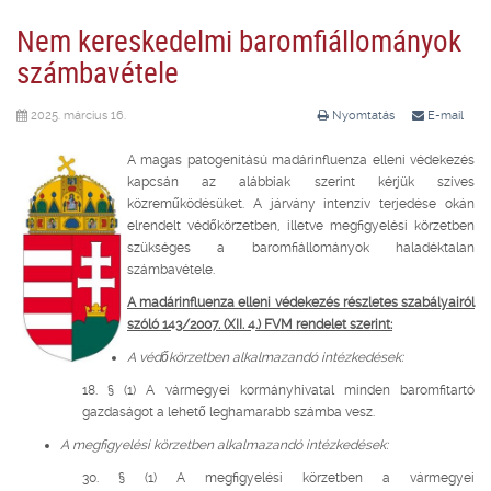
Nem kereskedelmi baromfiállományok
számbavétele
2025. március 16.
Nyomtatás
E-mail
A magas patogenitású madárinfluenza elleni védekezés
kapcsán az alábbiak szerint kérjük szíves
közreműködésüket. A járvány intenzív terjedése okán
elrendelt védőkörzetben, illetve megfigyelési körzetben
szükséges a baromfiállományok haladéktalan
számbavétele.
A madárinfluenza elleni védekezés részletes szabályairól
szóló 143/2007. (XII. 4.) FVM rendelet szerint:
A védőkörzetben alkalmazandó intézkedések:
18. § (1) A vármegyei kormányhivatal minden baromfitartó
gazdaságot a lehető leghamarabb számba vesz.
A megfigyelési körzetben alkalmazandó intézkedések:
30. § (1) A megfigyelési körzetben a vármegyei