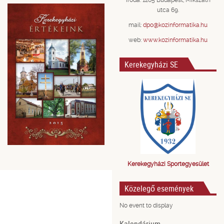
iroda: 1205 Budapest, Mikszáth
utca 69.
mail:
dpo@kozinformatika.hu
web:
www.kozinformatika.hu
Kerekegyházi SE
Kerekegyházi Sportegyesület
Közelegő események
No event to display