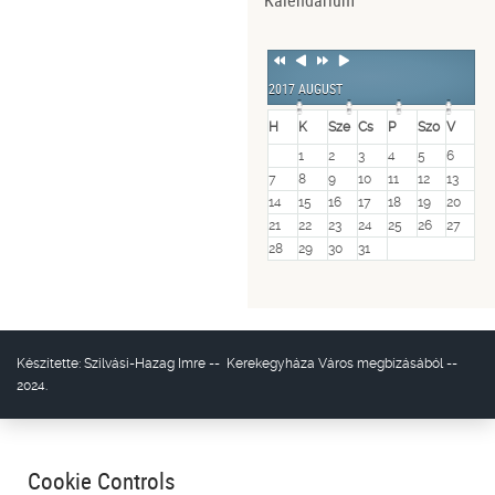
Kalendárium
Previous
Previous
Next
Next
Year
Month
Year
Month
2017 AUGUST
H
K
Sze
Cs
P
Szo
V
1
2
3
4
5
6
7
8
9
10
11
12
13
14
15
16
17
18
19
20
21
22
23
24
25
26
27
28
29
30
31
Készítette:
Szilvási-Hazag Imre
--
Kerekegyháza Város
megbízásából --
2024.
Cookie Controls