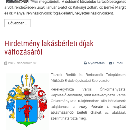
megszünteti. A doktornő körzetébe tartozó betegeket
a volt rendelőjében 2025. január 2-ától dr. Kákonyi Zoltán, dr. Benkő Margit
és dr. Mánya Irén háziorvosok fogják ellátni, helyettes háziorvosként.
Bővebben ...
Hirdetmény lakásbérleti díjak
változásáról
2024. december 02.
Nyomtatás
E-mail
Tisztelt Bérlők és Bérbeadók Településen
Működő Érdekképviseleti Szervezete
Kerekegyháza Város Önkormányzata
Képviselő-testülete, mint Kerekegyháza Város
Önkormányzata tulajdonában álló bérlakások
tulajdonosa a 2
025. február 1. napjától
alkalmazandó bérleti díjakat
az alábbiak
szerint határozta meg: