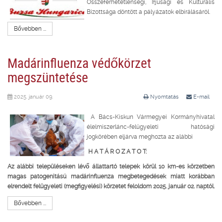
Összeférhetetlenségi, Ifjúsági és Kulturális
Bizottsága döntött a pályázatok elbírálásáról.
Bővebben ...
Madárinfluenza védőkörzet
megszüntetése
2025. január 09.
Nyomtatás
E-mail
A Bács-Kiskun Vármegyei Kormányhivatal
élelmiszerlánc-felügyeleti hatósági
jogkörében eljárva meghozta az alábbi
H A T Á R O Z A T O T:
Az alábbi településeken lévő állattartó telepek körül 10 km-es körzetben
magas patogenitású madárinfluenza megbetegedések miatt korábban
elrendelt
felügyeleti (megfigyelési) körzetet feloldom 2025. január 02. naptól.
Bővebben ...