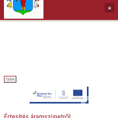
Close
Értesítés áramszünetről