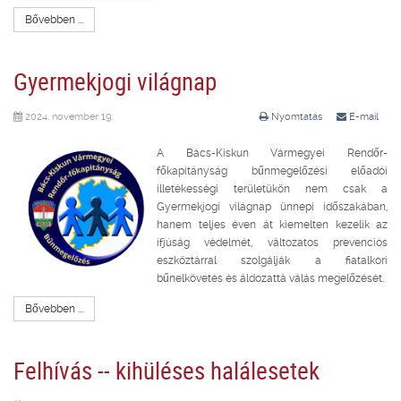
Bővebben ...
Gyermekjogi világnap
2024. november 19.
Nyomtatás
E-mail
A Bács-Kiskun Vármegyei Rendőr-
főkapitányság bűnmegelőzési előadói
illetékességi területükön nem csak a
Gyermekjogi világnap ünnepi időszakában,
hanem teljes éven át kiemelten kezelik az
ifjúság védelmét, változatos prevenciós
eszköztárral szolgálják a fiatalkori
bűnelkövetés és áldozattá válás megelőzését.
Bővebben ...
Felhívás -- kihüléses halálesetek