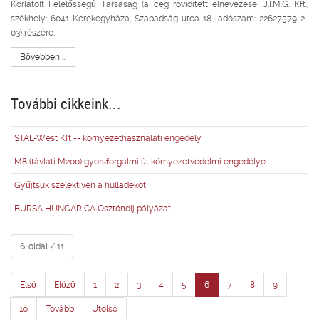
Korlátolt Felelősségű Társaság (a cég rövidített elnevezése: J.I.M.G. Kft.,
székhely: 6041 Kerekegyháza, Szabadság utca 18., adószám: 22627579-2-
03) részére,
Bővebben ...
További cikkeink...
STAL-West Kft -- környezethasználati engedély
M8 (távlati M200) gyorsforgalmi út környezetvédelmi engedélye
Gyűjtsük szelektíven a hulladékot!
BURSA HUNGARICA Ösztöndíj pályázat
6. oldal / 11
Első
Előző
1
2
3
4
5
6
7
8
9
10
Tovább
Utolsó