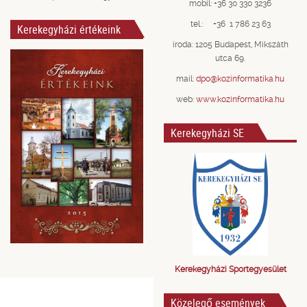
mobil: +36 30 330 3236
tel.: +36 1 786 23 63
Kerekegyházi értékeink
iroda: 1205 Budapest, Mikszáth
utca 69.
mail:
dpo@kozinformatika.hu
web:
www.kozinformatika.hu
Kerekegyházi SE
Kerekegyházi Sportegyesület
Közelegő események