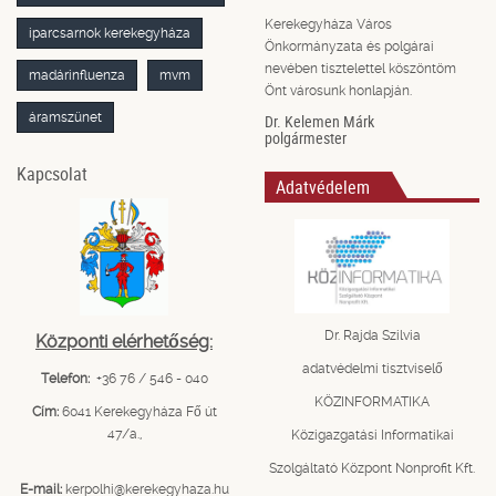
Kerekegyháza Város
iparcsarnok kerekegyháza
Önkormányzata és polgárai
nevében tisztelettel köszöntöm
madárinfluenza
mvm
Önt városunk honlapján.
áramszünet
Dr. Kelemen Márk
polgármester
Kapcsolat
Adatvédelem
Dr. Rajda Szilvia
Központi elérhetőség:
adatvédelmi tisztviselő
Telefon:
+36 76 / 546 - 040
KÖZINFORMATIKA
Cím:
6041 Kerekegyháza Fő út
47/a.,
Közigazgatási Informatikai
Szolgáltató Központ Nonprofit Kft.
E-mail:
kerpolhi@kerekegyhaza.hu