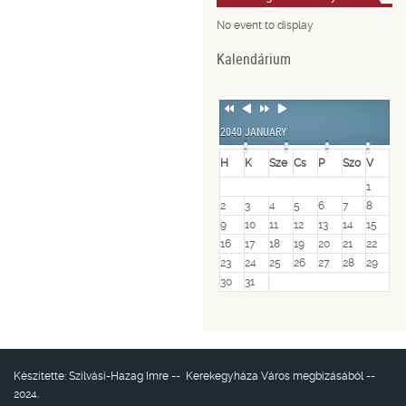
No event to display
Kalendárium
Previous
Previous
Next
Next
Year
Month
Year
Month
2040 JANUARY
H
K
Sze
Cs
P
Szo
V
1
2
3
4
5
6
7
8
9
10
11
12
13
14
15
16
17
18
19
20
21
22
23
24
25
26
27
28
29
30
31
Készítette:
Szilvási-Hazag Imre
--
Kerekegyháza Város
megbízásából --
2024.