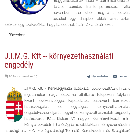
meggyilkolásának napja. A dominikai diktátor,
Rafael Leónidas Trujillo parancsára, 1960.
november 25-én ölték meg a 3 testvért,
testüket egy dzsipbe rakták, amit aztán
lelöktek egy szakadékba, hogy balesetnek álcázzák a történteket.
Bővebben ...
J.I.M.G. Kft -- környezethasználati
engedély
2024. november 19.
Nyomtatás
E-mail
J.I.M.G. Kft. - Kerekegyháza 0126/112.
illetve 0126/113. hrsz.-ú
ingatlanokon nagy létszámú állattartó telepeken folytatni
kívánt tevékenységgel kapcsolatos összevont környezeti
hatásvizsgálati és egységes környezethasználati
engedélyezési eljárás, együttes környezethasználati engedély
határozatot Bács-Kiskun Vármegyei Kormányhivatal, mint
környezetvédelmi hatóság (a továbbiakban: környezetvédelmi
hatóság) a J.I.M.G. Mezőgazdasági Termelő, Kereskedelmi és Szolgáltató