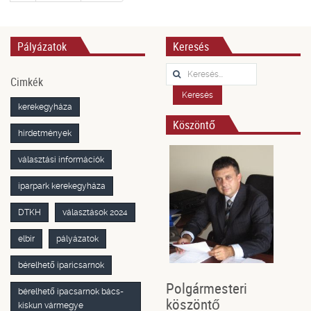
Pályázatok
Keresés
Keresés...
Cimkék
Keresés
kerekegyháza
Köszöntő
hirdetmények
választási információk
iparpark kerekegyháza
DTKH
választások 2024
elbir
pályázatok
bérelhető iparicsarnok
Polgármesteri
bérelhető ipacsarnok bács-
köszöntő
kiskun vármegye