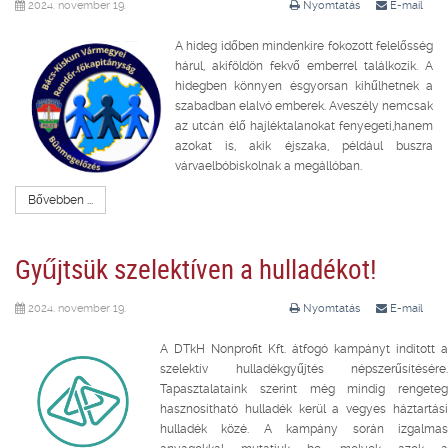
2024. november 19.
Nyomtatás
E-mail
A hideg időben mindenkire fokozott felelősség
hárul, akiföldön fekvő emberrel találkozik. A
hidegben könnyen ésgyorsan kihűlhetnek a
szabadban elalvó emberek. Aveszély nemcsak
az utcán élő hajléktalanokat fenyegeti,hanem
azokat is, akik éjszaka, például buszra
várvaelbóbiskolnak a megállóban.
Bővebben ...
Gyűjtsük szelektíven a hulladékot!
2024. november 19.
Nyomtatás
E-mail
A DTkH Nonprofit Kft. átfogó kampányt indított a
szelektív hulladékgyűjtés népszerűsítésére.
Tapasztalataink szerint még mindig rengeteg
hasznosítható hulladék kerül a vegyes háztartási
hulladék közé. A kampány során izgalmas