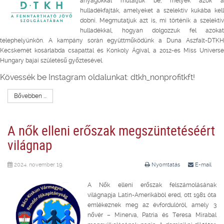
anyagokkal mutatjuk be, melyek azok a
hulladékfajták, amelyeket a szelektív kukába kell
dobni. Megmutatjuk azt is, mi történik a szelektív
hulladékkal, hogyan dolgozzuk fel azokat
telephelyünkön. A kampány során együttműködünk a Duna Aszfalt-DTKH
Kecskemét kosárlabda csapattal és Konkoly Ágival, a 2012-es Miss Universe
Hungary bajai születésű győztesével.
Kövessék be Instagram oldalunkat: dtkh_nonprofitkft!
Bővebben ...
A nők elleni erőszak megszüntetéséért
világnap
2024. november 19.
Nyomtatás
E-mail
A Nők elleni erőszak felszámolásának
világnapja Latin-Amerikából ered, ott 1981 óta
emlékeznek meg az évfordulóról, amely 3
nővér – Minerva, Patria és Teresa Mirabal