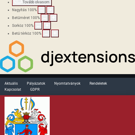
Tovább olvasom
Nagyítás
100
%
Betűméret
100
%
Sorköz
100
%
Betű térköz
100
%
Aktuális
Pályázatok
Nyomtatványok
Rendeletek
Kapcsolat
GDPR