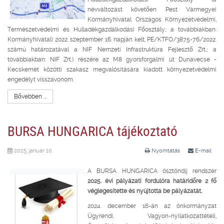
névváltozást követően Pest Vármegyei
Kormányhivatal Országos Környezetvédelmi,
Természetvédelmi és Hulladékgazdálkodási Főosztály; a továbbiakban:
Kormányhivatal) 2022. szeptember 16. napján kelt, PE/KTFO/3875-76/2022.
számú határozatával a NIF Nemzeti Infrastruktúra Fejlesztő Zrt.; a
továbbiakban: NIF Zrt.) részére az M8 gyorsforgalmi út Dunavecse -
Kecskemét közötti szakasz megvalósítására kiadott környezetvédelmi
engedélyt visszavonom.
Bővebben ...
BURSA HUNGARICA tájékoztató
2025. január 10.
Nyomtatás
E-mail
A BURSA HUNGARICA ösztöndíj rendszer
2025. évi pályázati fordulóra határidőre 2 fő
véglegesítette és nyújtotta be pályázatát.
2024. december 16-án az önkormányzat
Ügyrendi, Vagyon-nyilatkozattételi,