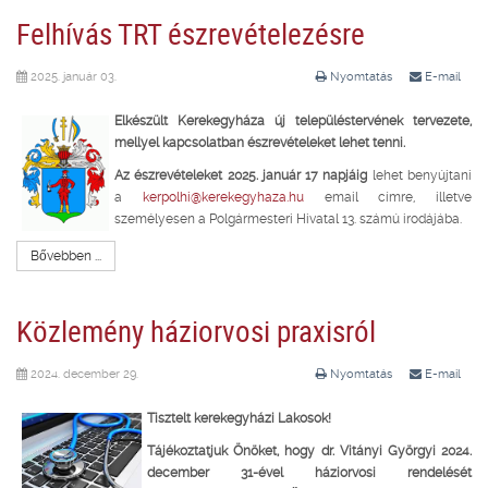
Felhívás TRT észrevételezésre
2025. január 03.
Nyomtatás
E-mail
Elkészült Kerekegyháza új településtervének tervezete,
mellyel kapcsolatban észrevételeket lehet tenni.
Az észrevételeket 2025. január 17 napjáig
lehet benyújtani
a
kerpolhi@kerekegyhaza.hu
email címre, illetve
személyesen a Polgármesteri Hivatal 13. számú irodájába.
Bővebben ...
Közlemény háziorvosi praxisról
2024. december 29.
Nyomtatás
E-mail
Tisztelt kerekegyházi Lakosok!
Tájékoztatjuk Önöket, hogy dr. Vitányi Györgyi 2024.
december 31-ével háziorvosi rendelését