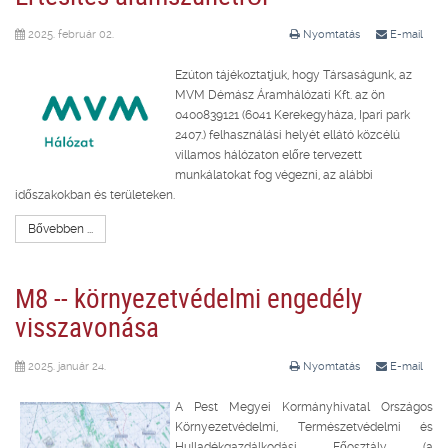
2025. február 02.
Nyomtatás
E-mail
Ezúton tájékoztatjuk, hogy Társaságunk, az
MVM Démász Áramhálózati Kft. az ön
0400839121 (6041 Kerekegyháza, Ipari park
2407.) felhasználási helyét ellátó közcélú
villamos hálózaton előre tervezett
munkálatokat fog végezni, az alábbi
időszakokban és területeken.
Bővebben ...
M8 -- környezetvédelmi engedély
visszavonása
2025. január 24.
Nyomtatás
E-mail
A Pest Megyei Kormányhivatal Országos
Környezetvédelmi, Természetvédelmi és
Hulladékgazdálkodási Főosztály (a