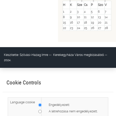
H
K
Sze
Cs
P
Szo
V
1
2
3
4
5
6
7
8
9
10
11
12
13
14
15
16
17
18
19
20
21
22
23
24
25
26
27
28
Készítette:
Szilvási-Hazag Imre
--
Kerekegyháza Város
megbízásából --
2024.
Cookie Controls
Language cookie
Engedélyezett
A létrehozása nem engedélyezett.