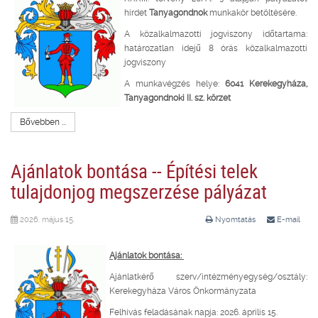
hirdet
Tanyagondnok
munkakör betöltésére.
A közalkalmazotti jogviszony időtartama:
határozatlan idejű 8 órás közalkalmazotti
jogviszony
A munkavégzés helye:
6041 Kerekegyháza,
Tanyagondnoki II. sz. körzet
Bővebben ...
Ajánlatok bontása -- Építési telek
tulajdonjog megszerzése pályázat
2026. május 15.
Nyomtatás
E-mail
Ajánlatok bontása:
Ajánlatkérő szerv/intézményegység/osztály:
Kerekegyháza Város Önkormányzata
Felhívás feladásának napja: 2026. április 15.