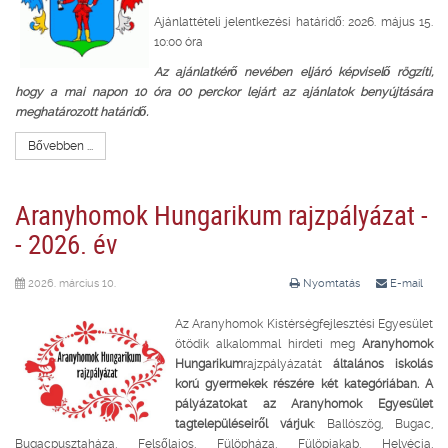
Ajánlattételi jelentkezési határidő: 2026. május 15.
10:00 óra
Az ajánlatkérő nevében eljáró képviselő rögzíti,
hogy a mai napon 10 óra 00 perckor lejárt az ajánlatok benyújtására
meghatározott határidő.
Bővebben ...
Aranyhomok Hungarikum rajzpályázat -
- 2026. év
2026. március 10.
Nyomtatás
E-mail
Az Aranyhomok Kistérségfejlesztési Egyesület
ötödik alkalommal hirdeti meg
Aranyhomok
Hungarikum
rajzpályázatát
általános iskolás
korú gyermekek részére két kategóriában. A
pályázatokat az Aranyhomok Egyesület
tagtelepüléseiről várjuk
: Ballószög, Bugac,
Bugacpusztaháza, Felsőlajos, Fülöpháza, Fülöpjakab, Helvécia,