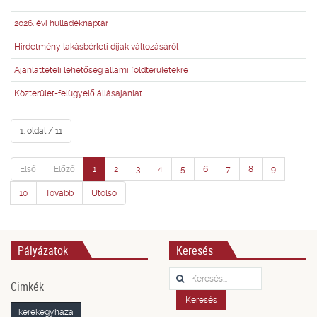
2026. évi hulladéknaptár
Hirdetmény lakásbérleti díjak változásáról
Ajánlattételi lehetőség állami földterületekre
Közterület-felügyelő állásajánlat
1. oldal / 11
Első
Előző
1
2
3
4
5
6
7
8
9
10
Tovább
Utolsó
Pályázatok
Keresés
Keresés...
Cimkék
Keresés
kerekegyháza