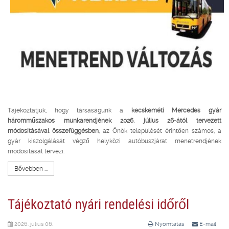
Tájékoztatjuk, hogy társaságunk a
kecskeméti Mercedes gyár
háromműszakos munkarendjének 2026. július 26-ától tervezett
módosításával összefüggésben
, az Önök települését érintően számos, a
gyár kiszolgálását végző helyközi autóbuszjárat menetrendjének
módosítását tervezi.
Bővebben ...
Tájékoztató nyári rendelési időről
2026. július 06.
Nyomtatás
E-mail