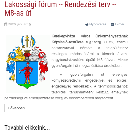
Lakossági fórum -- Rendezési terv --
M8-as út
2026. január 19.
Nyomtatás
E-mail
Kerekegyháza Város Önkormányzatának
Képviselő-testülete
185/2025. (XI.26.) számú
határozatával döntött a településterv
részleges módosításáról a kiemelt állami
nagyberuházásként épülő M8 (távlati M200)
gyorsforgalmi út megvalósítása érdekében.
A gyorsforgalmi út érvényes
környezetvédelmi engedéllyel és építési
engedéllyel rendelkezik. A tervmódosításhoz
telepítési tanulmányterv készült, amelynek
partnerségi véleményeztetése 2025. év decemberében megtörtént.
Bővebben ...
További cikkeink...