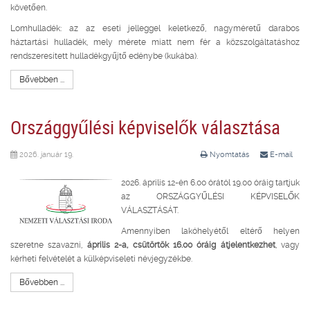
követően.
Lomhulladék: az az eseti jelleggel keletkező, nagyméretű darabos
háztartási hulladék, mely mérete miatt nem fér a közszolgáltatáshoz
rendszeresített hulladékgyűjtő edénybe (kukába).
Bővebben ...
Országgyűlési képviselők választása
2026. január 19.
Nyomtatás
E-mail
2026. április 12-én 6.00 órától 19.00 óráig tartjuk
az ORSZÁGGYŰLÉSI KÉPVISELŐK
VÁLASZTÁSÁT.
Amennyiben lakóhelyétől eltérő helyen
szeretne szavazni,
április 2-a, csütörtök 16.00 óráig átjelentkezhet
, vagy
kérheti felvételét a külképviseleti névjegyzékbe.
Bővebben ...