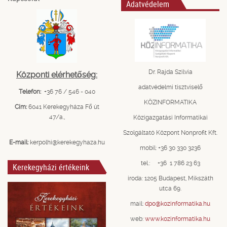
Adatvédelem
Dr. Rajda Szilvia
Központi elérhetőség:
adatvédelmi tisztviselő
Telefon:
+36 76 / 546 - 040
KÖZINFORMATIKA
Cím:
6041 Kerekegyháza Fő út
47/a.,
Közigazgatási Informatikai
Szolgáltató Központ Nonprofit Kft.
E-mail:
kerpolhi@kerekegyhaza.hu
mobil: +36 30 330 3236
tel.: +36 1 786 23 63
Kerekegyházi értékeink
iroda: 1205 Budapest, Mikszáth
utca 69.
mail:
dpo@kozinformatika.hu
web:
www.kozinformatika.hu