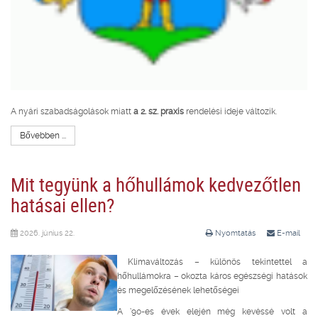
A nyári szabadságolások miatt
a 2. sz. praxis
rendelési ideje változik.
Bővebben ...
Mit tegyünk a hőhullámok kedvezőtlen
hatásai ellen?
2026. június 22.
Nyomtatás
E-mail
Klímaváltozás – különös tekintettel a
hőhullámokra – okozta káros egészségi hatások
és megelőzésének lehetőségei
A ’90-es évek elején még kevéssé volt a