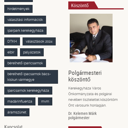
Köszöntő
hirdetmények
választási információk
iparpark kerekegyháza
DTKH
választások 2024
elbir
pályázatok
bérelhető iparicsarnok
Polgármesteri
bérelhető ipacsarnok bács-
köszöntő
kiskun vármegye
Kerekegyháza Város
iparcsarnok kerekegyháza
Önkormányzata és polgárai
nevében tisztelettel köszöntöm
madárinfluenza
mvm
Önt városunk honlapján.
áramszünet
Dr. Kelemen Márk
polgármester
Kapcsolat