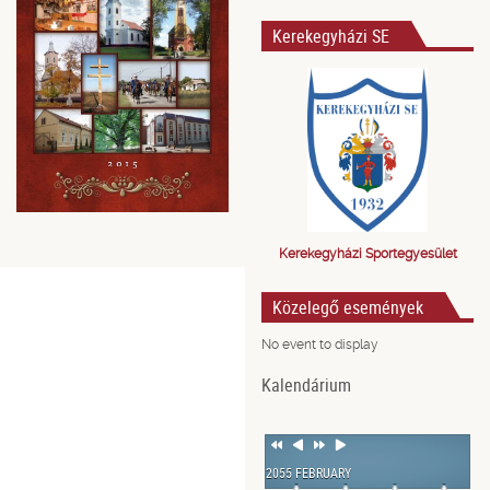
Kerekegyházi SE
Kerekegyházi Sportegyesület
Közelegő események
No event to display
Kalendárium
Previous
Previous
Next
Next
Year
Month
Year
Month
2055 FEBRUARY