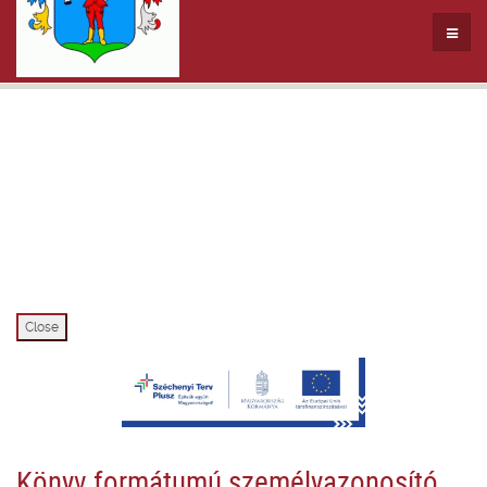
Close
Könyv formátumú személyazonosító