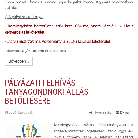
kivett építési telek művelési ágú forgalomképes ingatlan értékesítése
céljából.
3) A pályázatok tárgya:
- Kerekegyháza belterület 1. 1264 hrsz., 864 m2, André László u. 4. Lke-2
kertvárosias lakóterület
- 1323/1 hrsz, 795 m2, Vörösmarty u. 8., Lf-1 falusias lakóterület
adásvétel útján történő értékesítése.
Bővebben ...
PÁLYÁZATI FELHÍVÁS
TANYAGONDNOKI ÁLLÁS
BETÖLTÉSÉRE
2026. június 08.
Nyomtatás
E-mail
Kerekegyháza Város Önkormányzata
a
közalkalmazottak jogállásáról szóló 1992. évi
XXXIII. törvény 20/A. § alapján pályázatot