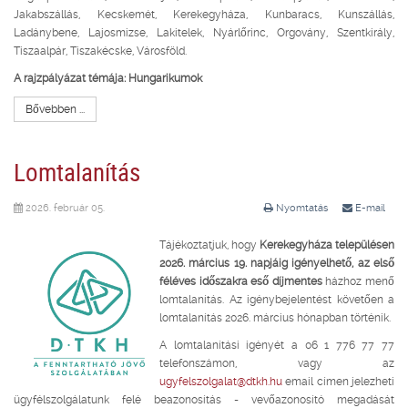
Jakabszállás, Kecskemét, Kerekegyháza, Kunbaracs, Kunszállás,
Ladánybene, Lajosmizse, Lakitelek, Nyárlőrinc, Orgovány, Szentkirály,
Tiszaalpár, Tiszakécske, Városföld.
A rajzpályázat témája:
Hungarikumok
Bővebben ...
Lomtalanítás
2026. február 05.
Nyomtatás
E-mail
Tájékoztatjuk, hogy
Kerekegyháza településen
2026. március 19. napjáig igényelhető, az első
féléves időszakra eső díjmentes
házhoz menő
lomtalanítás. Az igénybejelentést követően a
lomtalanítás 2026. március hónapban történik.
A lomtalanítási igényét a 06 1 776 77 77
telefonszámon, vagy az
ugyfelszolgalat@dtkh.hu
email címen jelezheti
ügyfélszolgálatunk felé beazonosítás - vevőazonosító megadását