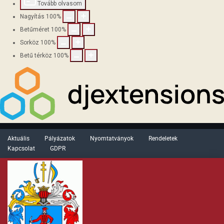
Tovább olvasom
Nagyítás
100
%
Betűméret
100
%
Sorköz
100
%
Betű térköz
100
%
Aktuális
Pályázatok
Nyomtatványok
Rendeletek
Kapcsolat
GDPR