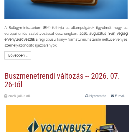
A Belügyminisztérium (BM) felhívja az állampolgárok figyelmét, hogy az
európai uniós szabályozással összhangban,
2026. augusztus 3-án végleg
érvényüket vesztik
a régi típusú, könyv formátumú, határidő nélkül érvényes
személyazonosító igazolványok.
Bővebben ...
Buszmenetrendi változás -- 2026. 07.
26-tól
2026. július 06.
Nyomtatás
E-mail