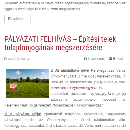
figyelem előterében a klímaváltozás egészségkárosító hatása, azonban az
1990-es éves vége felé ez a trend megváltozott.
Bővebben ...
PÁLYÁZATI FELHÍVÁS -- Építési telek
tulajdonjogának megszerzésére
2026. június 11.
Nyomtatás
E-mail
1)
A
z ajánlatkérő neve:
Kerekegyháza Város
Önkormányzata (címe: 6041 Kerekegyháza, Fő
utca 47 /a, telefonszáma: 76/546-040, e-mail
címe:
kerpolhi@kerekegyhaza.hu
statisztikai törzsszám: 15724595-8411-321-03
adószáma: 15724595-2-03 képviseli: dr
Kelemen Márk polgármeste)r /továbbiakban: Önkormányzat/
2) A pályázat célja:
Ajánlatkérő nyilvános, egyfordulós, tárgyalásos
pályázatot hirdet az Önkormányzat 1 /1-ed tulajdonában álló,
Kerekegyháza belterület André László utca 1 db, Vörösmarty utcában 1 db