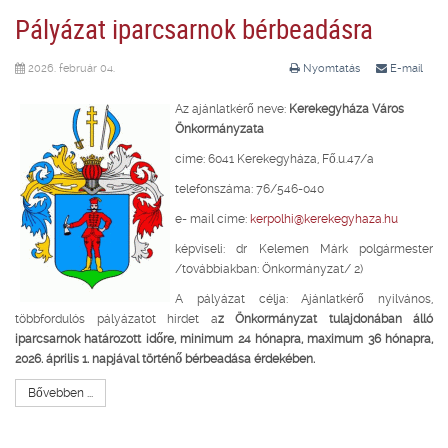
Pályázat iparcsarnok bérbeadásra
2026. február 04.
Nyomtatás
E-mail
Az ajánlatkérő neve:
Kerekegyháza Város
Önkormányzata
címe: 6041 Kerekegyháza, Fő.u.47/a
telefonszáma: 76/546-040
e- mail címe:
kerpolhi@kerekegyhaza.hu
képviseli: dr Kelemen Márk polgármester
/továbbiakban: Önkormányzat/ 2)
A pályázat célja: Ajánlatkérő nyilvános,
többfordulós pályázatot hirdet a
z Önkormányzat tulajdonában álló
iparcsarnok határozott időre, minimum 24 hónapra, maximum 36 hónapra,
2026. április 1. napjával történő bérbeadása érdekében.
Bővebben ...