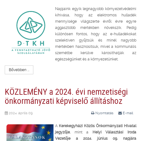
Napjaink egyik legnagyobb környezetvédelmi
kihívása, hogy az elektromos hulladék
mennyisége világszerte évről évre egyre
aggasztóbb mértékben növekszik. Pedig
különösen fontos, hogy az e-hulladékokat
szelektíven gyűjtsük és minél nagyobb
mértékben hasznosítsuk, mivel a kommunális
szemétbe kerülve károsíthatják az
egészségünket és a környezetünket.
Bővebben ...
KÖZLEMÉNY a 2024. évi nemzetiségi
önkormányzati képviselő állításhoz
2024. április 09.
Nyomtatás
E-mail
A
Kerekegyházi Közös Önkormányzati Hivatal
jegyzője
, mint a
Helyi Választási Iroda
Vezetője a 2024. június 09. napjára