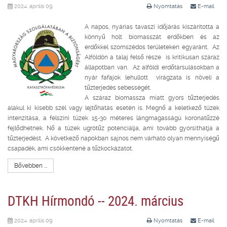
2024. április 09.
Nyomtatás
E-mail
A napos, nyárias tavaszi időjárás kiszárította a
könnyű holt biomasszát erdőkben és az
erdőkkel szomszédos területeken egyaránt. Az
Alföldön a talaj felső része is kritikusan száraz
állapotban van. Az alföldi erdőtársulásokban a
nyár fafajok lehullott virágzata is növeli a
tűzterjedés sebességét.
A száraz biomassza miatt gyors tűzterjedés
alakul ki kisebb szél vagy lejtőhatás esetén is. Megnő a keletkező tüzek
intenzitása, a felszíni tüzek 15-30 méteres lángmagasságú koronatűzzé
fejlődhetnek. Nő a tüzek ugrótűz potenciálja, ami tovább gyorsíthatja a
tűzterjedést. A következő napokban sajnos nem várható olyan mennyiségű
csapadék, ami csökkentené a tűzkockázatot.
Bővebben ...
DTKH Hírmondó -- 2024. március
2024. április 09.
Nyomtatás
E-mail