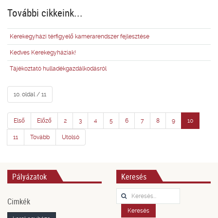
További cikkeink...
Kerekegyházi térfigyelő kamerarendszer fejlesztése
Kedves Kerekegyháziak!
Tájékoztató hulladékgazdálkodásról
10. oldal / 11
Első
Előző
2
3
4
5
6
7
8
9
10
11
Tovább
Utolsó
Pályázatok
Keresés
Keresés...
Cimkék
Keresés