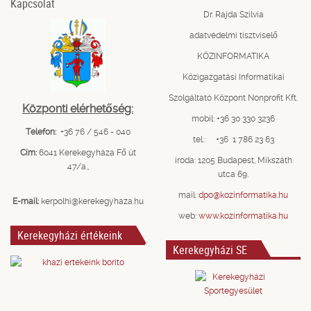
Kapcsolat
Dr. Rajda Szilvia
adatvédelmi tisztviselő
KÖZINFORMATIKA
Közigazgatási Informatikai
Szolgáltató Központ Nonprofit Kft.
Központi elérhetőség:
mobil: +36 30 330 3236
Telefon:
+36 76 / 546 - 040
tel.: +36 1 786 23 63
Cím:
6041 Kerekegyháza Fő út
iroda: 1205 Budapest, Mikszáth
47/a.,
utca 69.
mail:
dpo@kozinformatika.hu
E-mail:
kerpolhi@kerekegyhaza.hu
web:
www.kozinformatika.hu
Kerekegyházi értékeink
Kerekegyházi SE