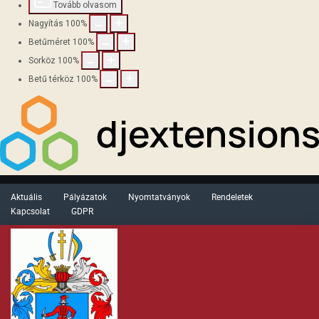
Tovább olvasom
Nagyítás
100
%
Betűméret
100
%
Sorköz
100
%
Betű térköz
100
%
Aktuális
Pályázatok
Nyomtatványok
Rendeletek
Kapcsolat
GDPR