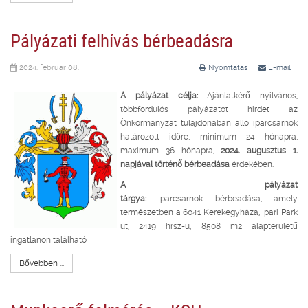
Pályázati felhívás bérbeadásra
2024. február 08.
Nyomtatás
E-mail
A pályázat célja:
Ajánlatkérő nyilvános,
többfordulós pályázatot hirdet az
Önkormányzat tulajdonában álló iparcsarnok
határozott időre, minimum 24 hónapra,
maximum 36 hónapra,
2024. augusztus 1.
napjával történő bérbeadása
érdekében.
A pályázat
tárgya:
Iparcsarnok bérbeadása, amely
természetben a 6041 Kerekegyháza, Ipari Park
út, 2419 hrsz-ú, 8508 m2 alapterületű
ingatlanon található
Bővebben ...