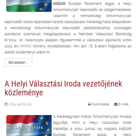
kitűzött
Európai Parlament tagjai, a helyi
önkormányzati képviselők és polgármesterek,
valamint a nemzetiségi önkormányzati
képviselők közös eljárásban tartott választására Kerekegyháza településen
a nemzetiségi önkormányzat képviselők jelöltállításához szükséges
ajánlások számának megállapítására a Nemzeti Választási Bizottság
8/2024. sz. határozata alapján, figyelemmel a választási eljárásról szóló
2013. évi XXXVI. törvény (továbbiakban: Ve.) 307 /E. §-ában foglaltakra az
alábbi közleményt adom ki.
Bővebben ...
A Helyi Választási Iroda vezetőjének
közleménye
2024. április 05.
Nyomtatás
E-mail
A Kerekegyházi Közös Önkormányzati Hivatal
jegyzője, mint a Helyi Választási Iroda
Vezetője a 2024. június 09. napjára kitűzött
Európai Parlament tagjai, a helyi