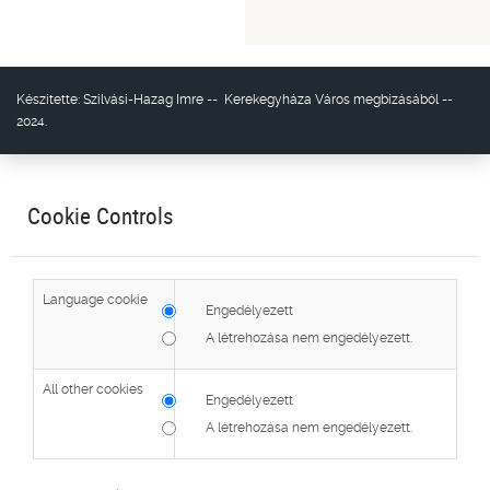
Készítette:
Szilvási-Hazag Imre
--
Kerekegyháza Város
megbízásából --
2024.
Cookie Controls
Language cookie
Engedélyezett
A létrehozása nem engedélyezett.
All other cookies
Engedélyezett
A létrehozása nem engedélyezett.