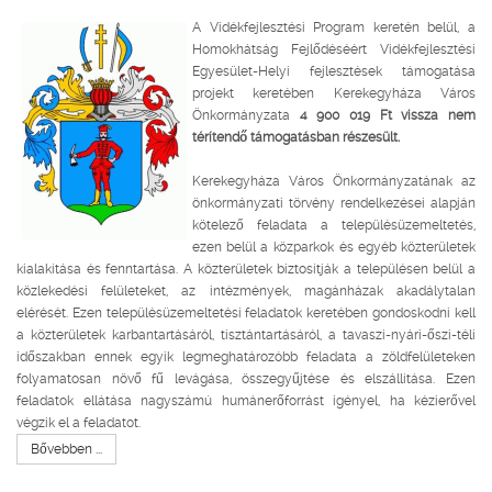
A Vidékfejlesztési Program keretén belül, a
Homokhátság Fejlődéséért Vidékfejlesztési
Egyesület-Helyi fejlesztések támogatása
projekt keretében Kerekegyháza Város
Önkormányzata
4 900 019 Ft vissza nem
térítendő támogatásban részesült.
Kerekegyháza Város Önkormányzatának az
önkormányzati törvény rendelkezései alapján
kötelező feladata a településüzemeltetés,
ezen belül a közparkok és egyéb közterületek
kialakítása és fenntartása. A közterületek biztosítják a településen belül a
közlekedési felületeket, az intézmények, magánházak akadálytalan
elérését. Ezen településüzemeltetési feladatok keretében gondoskodni kell
a közterületek karbantartásáról, tisztántartásáról, a tavaszi-nyári-őszi-téli
időszakban ennek egyik legmeghatározóbb feladata a zöldfelületeken
folyamatosan növő fű levágása, összegyűjtése és elszállítása. Ezen
feladatok ellátása nagyszámú humánerőforrást igényel, ha kézierővel
végzik el a feladatot.
Bővebben ...