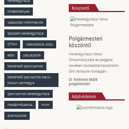
kerekegyháza
Köszöntő
hirdetmények
választási információk
iparpark kerekegyháza
Polgármesteri
köszöntő
DTKH
választások 2024
Kerekegyháza Város
elbir
pályázatok
Önkormányzata és polgárai
nevében tisztelettel köszöntöm
bérelhető iparicsarnok
Önt városunk honlapján.
bérelhető ipacsarnok bács-
Dr. Kelemen Márk
kiskun vármegye
polgármester
iparcsarnok kerekegyháza
Adatvédelem
madárinfluenza
mvm
áramszünet