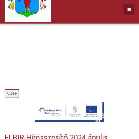
Close
ELBIR-Hírösszesítő 2024 április