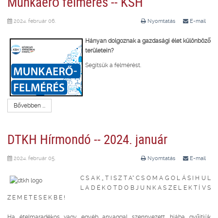
Munkaerő felmérés -- KSH
2024. február 06.
Nyomtatás
E-mail
Hányan dolgoznak a gazdasági élet különböző
területein?
Segítsük a felmérést.
Bővebben ...
DTKH Hírmondó -- 2024. január
2024. február 05.
Nyomtatás
E-mail
C S A K „ T I S Z T A” C S O M A G O L Á S I H U L
L A D É K O T
D O B J U N K A S Z E L E K T Í V S
Z E M E T E S E K B E !
Ha ételmaradékos vagy egyéb anyaggal szennyezett, hiába gyűjtjük