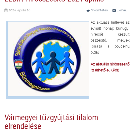
2024. április 16.
Nyomtatás
E-mail
Az aktuális hírllevél az
elmúlt hónap bűnügyi
híreiből készült
összesítő, melyek
forrása a police.hu
oldal.
Az aktuális hírösszesítő
itt érhető el! (.Pdf)
Vármegyei tűzgyújtási tilalom
elrendelése