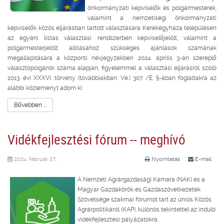
önkormányzati képviselők és polgármesterek,
valamint a nemzetiségi önkormányzati
képviselők közös eljárásban tartott választására Kerekegyháza településen
az egyéni listás választási rendszerben képviselőjelölt, valamint a
polgármesterjelölt állításához szükséges ajánlások számának
megállapítására a központi névjegyzékben 2024. április 3-án szereplő
választópolgárok száma alapján, figyelemmel a választási eljárásról szóló
2013. évi XXXVI. törvény (továbbiakban: Ve.) 307 /E. §-ában foglaltakra az
alábbi közleményt adom ki:
Bővebben ...
Vidékfejlesztési fórum -- meghívó
2024. február 27.
Nyomtatás
E-mail
A Nemzeti Agrárgazdasági Kamara (NAK) és a
Magyar Gazdakörök és Gazdaszövetkezetek
Szövetsége szakmai fórumot tart az úniós Közös
Agrárpolitikáról (KAP), különös tekintettel az induló
vidékfejlesztési pályázatokra.