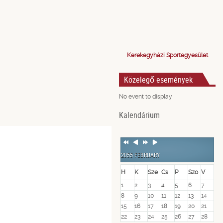
Kerekegyházi Sportegyesület
Közelegő események
No event to display
Kalendárium
Previous
Previous
Next
Next
Year
Month
Year
Month
2055 FEBRUARY
H
K
Sze
Cs
P
Szo
V
1
2
3
4
5
6
7
8
9
10
11
12
13
14
15
16
17
18
19
20
21
22
23
24
25
26
27
28