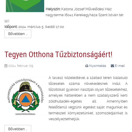
Helyszín:
Katona József Művelődési Ház
nagyterme (6041 Kerekegyháza Szent István tér
12.)
Időpont:
2024. március 5. (kedd) 17:00
Bővebben ...
Tegyen Otthona Tűzbiztonságáért!
2024. február 09.
Nyomtatás
E-mail
A tavasz közeledtével a szabad téren kialakuló
tűzesetek száma növekedésnek indul. A
tűzoltókat gyakran riasztják olyan tűzesetekhez,
amelyek hátterében a nem szabályszerű kerti
zöldhulladék-égetés áll. Amennyiben
felelőtlenül végzünk égetést saját magunkat és
természeti környezetünket, szomszédjainkat is
veszélyeztethetjük.
Bővebben ...