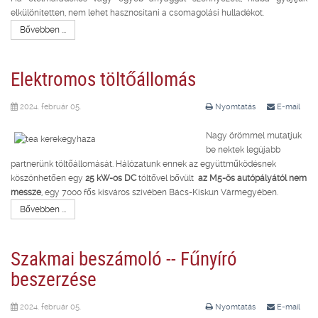
elkülönítetten, nem lehet hasznosítani a csomagolási hulladékot.
Bővebben ...
Elektromos töltőállomás
2024. február 05.
Nyomtatás
E-mail
Nagy örömmel mutatjuk
be nektek legújabb
partnerünk töltőállomását. Hálózatunk ennek az együttműködésnek
köszönhetően egy
25 kW-os DC
töltővel bővült
az M5-ös autópályától nem
messze
, egy 7000 fős kisváros szívében Bács-Kiskun Vármegyében.
Bővebben ...
Szakmai beszámoló -- Fűnyíró
beszerzése
2024. február 05.
Nyomtatás
E-mail