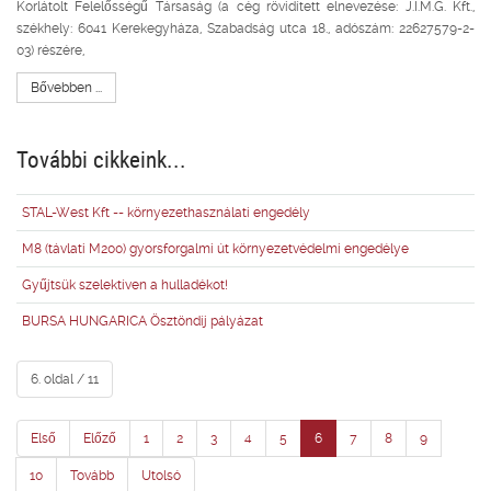
Korlátolt Felelősségű Társaság (a cég rövidített elnevezése: J.I.M.G. Kft.,
székhely: 6041 Kerekegyháza, Szabadság utca 18., adószám: 22627579-2-
03) részére,
Bővebben ...
További cikkeink...
STAL-West Kft -- környezethasználati engedély
M8 (távlati M200) gyorsforgalmi út környezetvédelmi engedélye
Gyűjtsük szelektíven a hulladékot!
BURSA HUNGARICA Ösztöndíj pályázat
6. oldal / 11
Első
Előző
1
2
3
4
5
6
7
8
9
10
Tovább
Utolsó