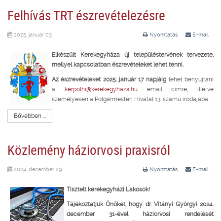
Felhívás TRT észrevételezésre
2025. január 03.
Nyomtatás
E-mail
Elkészült Kerekegyháza új településtervének tervezete,
mellyel kapcsolatban észrevételeket lehet tenni.
Az észrevételeket 2025. január 17 napjáig
lehet benyújtani
a
kerpolhi@kerekegyhaza.hu
email címre, illetve
személyesen a Polgármesteri Hivatal 13. számú irodájába.
Bővebben ...
Közlemény háziorvosi praxisról
2024. december 29.
Nyomtatás
E-mail
Tisztelt kerekegyházi Lakosok!
Tájékoztatjuk Önöket, hogy dr. Vitányi Györgyi 2024.
december 31-ével háziorvosi rendelését