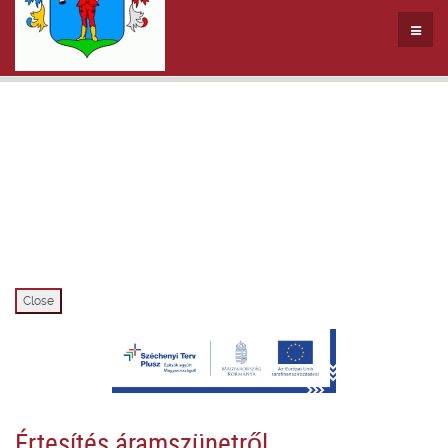
Close
Értesítés áramszünetről