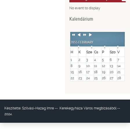
No event to display
Kalendárium
Previous
Previous
Next
Next
Year
Month
Year
Month
2055 FEBRUARY
H
K
Sze
Cs
P
Szo
V
1
2
3
4
5
6
7
8
9
10
11
12
13
14
15
16
17
18
19
20
21
22
23
24
25
26
27
28
Készítette:
Szilvási-Hazag Imre
--
Kerekegyháza Város
megbízásából --
2024.