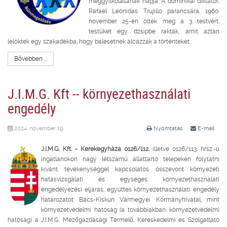
meggyilkolásának napja. A dominikai diktátor,
Rafael Leónidas Trujillo parancsára, 1960.
november 25-én ölték meg a 3 testvért,
testüket egy dzsipbe rakták, amit aztán
lelöktek egy szakadékba, hogy balesetnek álcázzák a történteket.
Bővebben ...
J.I.M.G. Kft -- környezethasználati
engedély
2024. november 19.
Nyomtatás
E-mail
J.I.M.G. Kft. - Kerekegyháza 0126/112.
illetve 0126/113. hrsz.-ú
ingatlanokon nagy létszámú állattartó telepeken folytatni
kívánt tevékenységgel kapcsolatos összevont környezeti
hatásvizsgálati és egységes környezethasználati
engedélyezési eljárás, együttes környezethasználati engedély
határozatot Bács-Kiskun Vármegyei Kormányhivatal, mint
környezetvédelmi hatóság (a továbbiakban: környezetvédelmi
hatóság) a J.I.M.G. Mezőgazdasági Termelő, Kereskedelmi és Szolgáltató