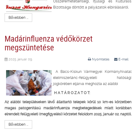
Összeférhetetlenségi, Ifjúsági és Kulturális
Bizottsága döntött a pályázatok elbírálásáról.
Bővebben ...
Madárinfluenza védőkörzet
megszüntetése
2025. január 09.
Nyomtatás
E-mail
A Bács-Kiskun Vármegyei Kormányhivatal
élelmiszerlánc-felügyeleti hatósági
jogkörében eljárva meghozta az alábbi
H A T Á R O Z A T O T:
Az alábbi településeken lévő állattartó telepek körül 10 km-es körzetben
magas patogenitású madárinfluenza megbetegedések miatt korábban
elrendelt
felügyeleti (megfigyelési) körzetet feloldom 2025. január 02. naptól.
Bővebben ...