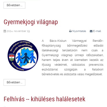
Bővebben ...
Gyermekjogi világnap
2024. november 19.
Nyomtatás
E-mail
A Bács-Kiskun Vármegyei Rendőr-
főkapitányság bűnmegelőzési előadói
illetékességi területükön nem csak a
Gyermekjogi világnap ünnepi időszakában,
hanem teljes éven át kiemelten kezelik az
ifjúság védelmét, változatos prevenciós
eszköztárral szolgálják a fiatalkori
bűnelkövetés és áldozattá válás megelőzését.
Bővebben ...
Felhívás -- kihüléses halálesetek