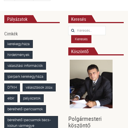
Pályázatok
Keresés
Keresés...
Cimkék
Keresés
kerekegyháza
Köszöntő
hirdetmények
választási információk
iparpark kerekegyháza
DTKH
választások 2024
elbir
pályázatok
bérelhető iparicsarnok
Polgármesteri
bérelhető ipacsarnok bács-
köszöntő
kiskun vármegye