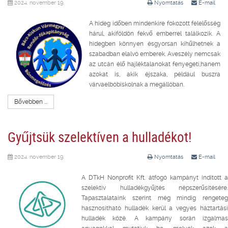
2024. november 19.
Nyomtatás
E-mail
A hideg időben mindenkire fokozott felelősség
hárul, akiföldön fekvő emberrel találkozik. A
hidegben könnyen ésgyorsan kihűlhetnek a
szabadban elalvó emberek. Aveszély nemcsak
az utcán élő hajléktalanokat fenyegeti,hanem
azokat is, akik éjszaka, például buszra
várvaelbóbiskolnak a megállóban.
Bővebben ...
Gyűjtsük szelektíven a hulladékot!
2024. november 19.
Nyomtatás
E-mail
A DTkH Nonprofit Kft. átfogó kampányt indított a
szelektív hulladékgyűjtés népszerűsítésére.
Tapasztalataink szerint még mindig rengeteg
hasznosítható hulladék kerül a vegyes háztartási
hulladék közé. A kampány során izgalmas