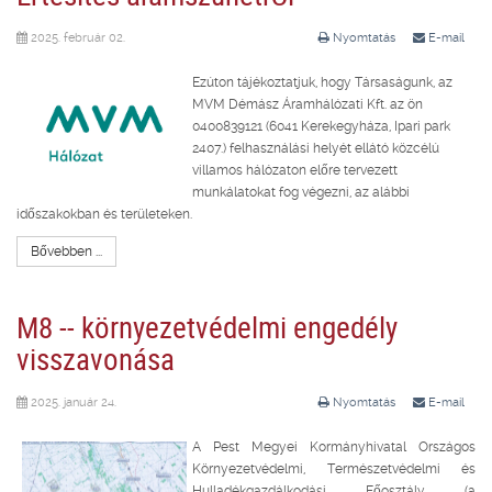
2025. február 02.
Nyomtatás
E-mail
Ezúton tájékoztatjuk, hogy Társaságunk, az
MVM Démász Áramhálózati Kft. az ön
0400839121 (6041 Kerekegyháza, Ipari park
2407.) felhasználási helyét ellátó közcélú
villamos hálózaton előre tervezett
munkálatokat fog végezni, az alábbi
időszakokban és területeken.
Bővebben ...
M8 -- környezetvédelmi engedély
visszavonása
2025. január 24.
Nyomtatás
E-mail
A Pest Megyei Kormányhivatal Országos
Környezetvédelmi, Természetvédelmi és
Hulladékgazdálkodási Főosztály (a