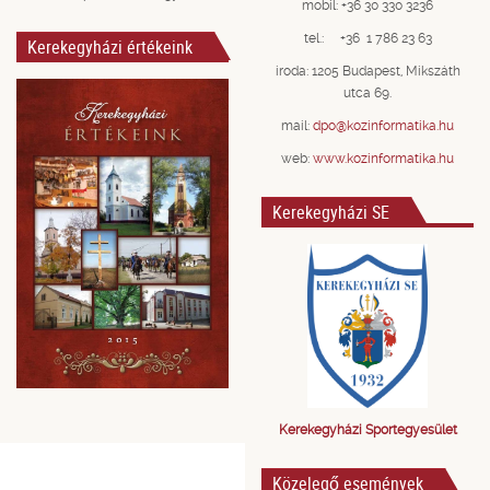
mobil: +36 30 330 3236
tel.: +36 1 786 23 63
Kerekegyházi értékeink
iroda: 1205 Budapest, Mikszáth
utca 69.
mail:
dpo@kozinformatika.hu
web:
www.kozinformatika.hu
Kerekegyházi SE
Kerekegyházi Sportegyesület
Közelegő események