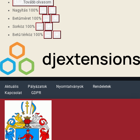
Tovább olvasom
Nagyítás
100
%
Betűméret
100
%
Sorköz
100
%
Betű térköz
100
%
Aktuális
Pályázatok
Nyomtatványok
Rendeletek
Kapcsolat
GDPR