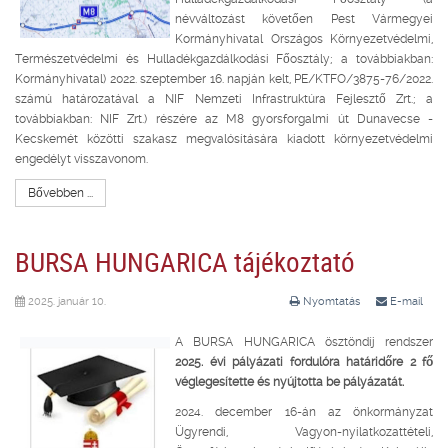
névváltozást követően Pest Vármegyei
Kormányhivatal Országos Környezetvédelmi,
Természetvédelmi és Hulladékgazdálkodási Főosztály; a továbbiakban:
Kormányhivatal) 2022. szeptember 16. napján kelt, PE/KTFO/3875-76/2022.
számú határozatával a NIF Nemzeti Infrastruktúra Fejlesztő Zrt.; a
továbbiakban: NIF Zrt.) részére az M8 gyorsforgalmi út Dunavecse -
Kecskemét közötti szakasz megvalósítására kiadott környezetvédelmi
engedélyt visszavonom.
Bővebben ...
BURSA HUNGARICA tájékoztató
2025. január 10.
Nyomtatás
E-mail
A BURSA HUNGARICA ösztöndíj rendszer
2025. évi pályázati fordulóra határidőre 2 fő
véglegesítette és nyújtotta be pályázatát.
2024. december 16-án az önkormányzat
Ügyrendi, Vagyon-nyilatkozattételi,