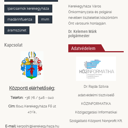
Kerekegyháza Város
iparcsarnok kerekegyháza
Önkormányzata és polgárai
nevében tisztelettel köszöntöm
madárinfluenza
mvm
Önt városunk honlapján.
áramszünet
Dr. Kelemen Márk
polgármester
Kapcsolat
Adatvédelem
Dr. Rajda Szilvia
Központi elérhetőség:
adatvédelmi tisztviselő
Telefon:
+36 76 / 546 - 040
KÖZINFORMATIKA
Cím:
6041 Kerekegyháza Fő út
47/a.,
Közigazgatási Informatikai
Szolgáltató Központ Nonprofit Kft.
E-mail:
kerpolhi@kerekegyhaza.hu