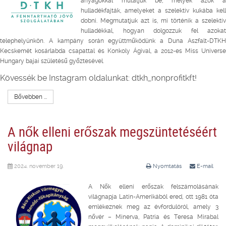
anyagokkal mutatjuk be, melyek azok a
hulladékfajták, amelyeket a szelektív kukába kell
dobni. Megmutatjuk azt is, mi történik a szelektív
hulladékkal, hogyan dolgozzuk fel azokat
telephelyünkön. A kampány során együttműködünk a Duna Aszfalt-DTKH
Kecskemét kosárlabda csapattal és Konkoly Ágival, a 2012-es Miss Universe
Hungary bajai születésű győztesével.
Kövessék be Instagram oldalunkat: dtkh_nonprofitkft!
Bővebben ...
A nők elleni erőszak megszüntetéséért
világnap
2024. november 19.
Nyomtatás
E-mail
A Nők elleni erőszak felszámolásának
világnapja Latin-Amerikából ered, ott 1981 óta
emlékeznek meg az évfordulóról, amely 3
nővér – Minerva, Patria és Teresa Mirabal