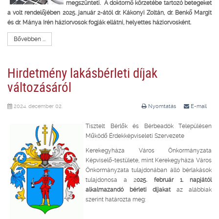
megszünteti. A doktornő körzetébe tartozó betegeket
a volt rendelőjében 2025. január 2-ától dr. Kákonyi Zoltán, dr. Benkő Margit
és dr. Mánya Irén háziorvosok fogják ellátni, helyettes háziorvosként.
Bővebben ...
Hirdetmény lakásbérleti díjak
változásáról
2024. december 02.
Nyomtatás
E-mail
Tisztelt Bérlők és Bérbeadók Településen
Működő Érdekképviseleti Szervezete
Kerekegyháza Város Önkormányzata
Képviselő-testülete, mint Kerekegyháza Város
Önkormányzata tulajdonában álló bérlakások
tulajdonosa a 2
025. február 1. napjától
alkalmazandó bérleti díjakat
az alábbiak
szerint határozta meg: