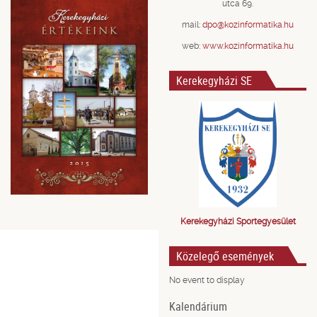
utca 69.
mail:
dpo@kozinformatika.hu
web:
www.kozinformatika.hu
Kerekegyházi SE
Kerekegyházi Sportegyesület
Közelegő események
No event to display
Kalendárium