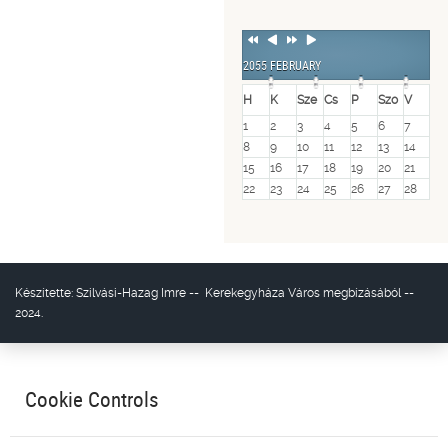
Previous
Previous
Next
Next
Year
Month
Year
Month
2055 FEBRUARY
H
K
Sze
Cs
P
Szo
V
1
2
3
4
5
6
7
8
9
10
11
12
13
14
15
16
17
18
19
20
21
22
23
24
25
26
27
28
Készítette:
Szilvási-Hazag Imre
--
Kerekegyháza Város
megbízásából --
2024.
Cookie Controls