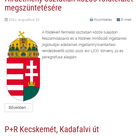
megszüntetésére
2024. augusztus 30.
Nyomtatás
E-mail
A földeken fennálló osztatlan közös tulajdon
felszámolásáról és a földnek minősülő ingatlanok
jogosultjai adatainak ingatlannyilvántartási
rendezéséről szóló 2020. évi LXXI törvény 21-es
paragrafusa alapján.
Bővebben ...
P+R Kecskemét, Kadafalvi út