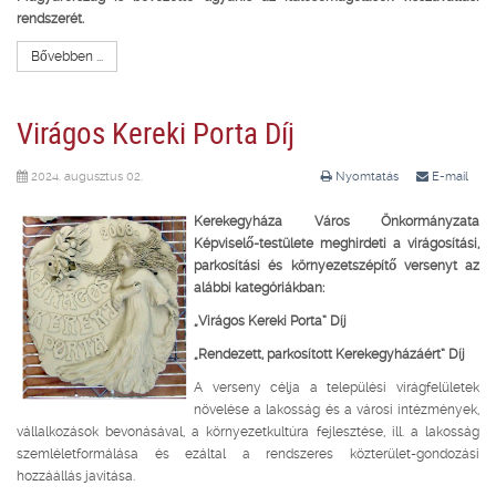
rendszerét.
Bővebben ...
Virágos Kereki Porta Díj
2024. augusztus 02.
Nyomtatás
E-mail
Kerekegyháza Város Önkormányzata
Képviselő-testülete meghirdeti a virágosítási,
parkosítási és környezetszépítő versenyt az
alábbi kategóriákban:
„Virágos Kereki Porta” Díj
„
Rendezett, parkosított Kerekegyházáért” Díj
A verseny célja a települési virágfelületek
növelése a lakosság és a városi intézmények,
vállalkozások bevonásával, a környezetkultúra fejlesztése, ill. a lakosság
szemléletformálása és ezáltal a rendszeres közterület-gondozási
hozzáállás javítása.