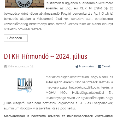
felszámolási ügyében a felszámoló kérelmére
elrendeli az 1991. évi XLIX. tv. (Cstv.) 6.§. (3)
bekezdése értelmében alkalmazandó Polgári perrendtartás Pp. l O 1.§ (1)
bekezdés alapján a felszámoló által 311. sorszám alatt beterjesztett
közbensőmérleg hirdetményi úton történő kézbesítését az alábbi elhunyt
hitelezők örökösei részére.
Bővebben ...
DTKH Hírmondó -- 2024. július
2024. augusztus 03.
Nyomtatás
E-mail
Már az év elején lehetett tudni, hogy a 2024-es
évtől újabb előremutató változások lesznek a
magyarországi hulladékgazdálkodás terén, a
MOHU MOL Hulladékgazdálkodási Zrt.
tevékenysége révén. Az egyik előrelépés, hogy
július elsejétől már nem hozhatók forgalomba a PET- és üvegpalackok,
alumínium dobozok visszaváltási díjas logó nélkül.
Magyarország is bevezette ugyanis az italcsomagolások visszaváltási