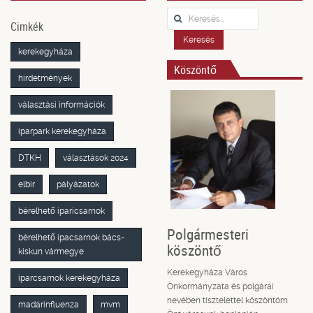
Keresés...
Cimkék
Keresés
kerekegyháza
Köszöntő
hirdetmények
választási információk
iparpark kerekegyháza
DTKH
választások 2024
elbir
pályázatok
bérelhető iparicsarnok
Polgármesteri
bérelhető ipacsarnok bács-
köszöntő
kiskun vármegye
Kerekegyháza Város
iparcsarnok kerekegyháza
Önkormányzata és polgárai
nevében tisztelettel köszöntöm
madárinfluenza
mvm