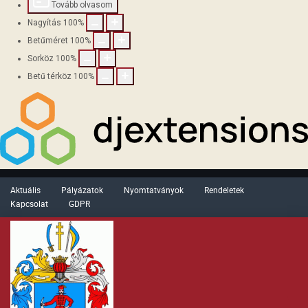
Tovább olvasom
Nagyítás
100
%
Betűméret
100
%
Sorköz
100
%
Betű térköz
100
%
Aktuális
Pályázatok
Nyomtatványok
Rendeletek
Kapcsolat
GDPR