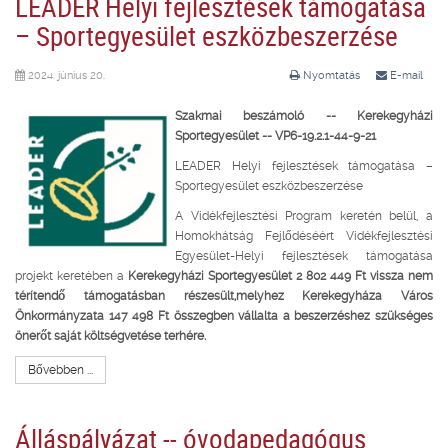
LEADER Helyi fejlesztések támogatása
– Sportegyesület eszközbeszerzése
2024. június 20.
Nyomtatás
E-mail
Szakmai beszámoló --
Kerekegyházi
Sportegyesület -- VP6-19.2.1-44-9-21
LEADER Helyi fejlesztések támogatása –
Sportegyesület eszközbeszerzése
A Vidékfejlesztési Program keretén belül, a
Homokhátság Fejlődéséért Vidékfejlesztési
Egyesület-Helyi fejlesztések támogatása
projekt keretében a
Kerekegyházi Sportegyesület 2 802 449 Ft vissza nem
térítendő támogatásban részesült,melyhez Kerekegyháza Város
Önkormányzata 147 498 Ft összegben vállalta a beszerzéshez szükséges
önerőt saját költségvetése terhére.
Bővebben ...
Álláspályázat -- óvodapedagógus