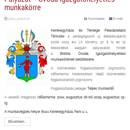
munkakörre
2024. június 10.
Nyomtatás
E-mail
Kerekegyháza és Térsége Feladatellátó
Társulás
a pedagógusok új életpályájáról
szóló 2023. évi LII. törvény 37. § (1) és (3)
bekezdése alapján pályázatot hirdet
a
Bóbita Óvoda igazgatóhelyettesi
munkakörének betöltésére.
A köznevelési foglalkoztatotti jogviszony
időtartama: határozatlan idejű köznevelési
foglalkoztatotti jogviszony
Foglalkoztatás jellege:
Teljes munkaidő
A vezetői megbízás
időtartama: 2024. augusztus 16-tól 2029. augusztus 15-
ig
A munkavégzés helye: 6041 Kerekegyháza, Park u. 1.
Bővebben ...