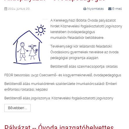
2024. június 20.
Nyomtatás
E-mail
A Kerekegyházi Bóbita Óvoda pályázatot
hirdet Köznevelési foglalkoztatotti jogviszony
keretében óvodapedagógus
munkakör/feladatkör betöltésére.
Tevékenységi kör (ellátandó feladatok):
Óvodáskorú gyermekek nevelése az óvoda
pedagógiai programja alapján.
Betöltendő állás szakmacsoportja: oktatás
FEOR besorolás: 2432 Csecsemő- és kisgyermeknevelő, óvodapedagógus
Betöltendő állás munkakörének szakterülete (munkakörcsalád): Emberi
erőforrási/oktatási, képzési
Betöltendő állás jogviszonya: Köznevelési foglalkoztatotti jogviszony
Bővebben ...
Pályázat -- Óvoda igazgatóhelyettes