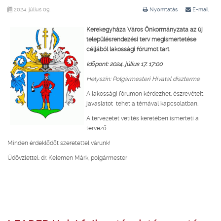
2024. július 09.
Nyomtatás
E-mail
Kerekegyháza Város Önkormányzata az új
településrendezési terv megismertetése
céljából lakossági fórumot tart.
Időpont:
2024. július 17. 17:00
Helyszín: Polgármesteri Hivatal díszterme
A lakossági fórumon kérdezhet, észrevételt,
javaslatot tehet a témával kapcsolatban.
A tervezetet vetítés keretében ismerteti a
tervező.
Minden érdeklődőt szeretettel várunk!
Üdövzlettel: dr. Kelemen Márk, polgármester