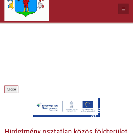
Close
Hirdetmény osztatlan közös földterület