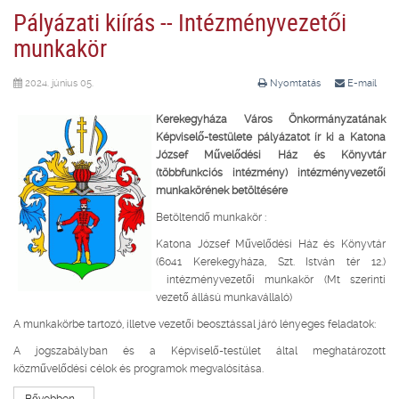
Pályázati kiírás -- Intézményvezetői
munkakör
2024. június 05.
Nyomtatás
E-mail
Kerekegyháza Város Önkormányzatának
Képviselő-testülete pályázatot ír ki a Katona
József Művelődési Ház és Könyvtár
(többfunkciós intézmény)
intézményvezetői
munkakörének betöltésére
Betöltendő munkakör :
Katona József Művelődési Ház és Könyvtár
(6041 Kerekegyháza, Szt. István tér 12.)
intézményvezetői munkakör (Mt szerinti
vezető állású munkavállaló)
A munkakörbe tartozó, illetve vezetői beosztással járó lényeges feladatok:
A jogszabályban és a Képviselő-testület által meghatározott
közművelődési célok és programok megvalósítása.