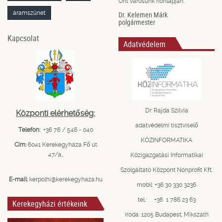
Önt városunk honlapján.
áramszünet
Dr. Kelemen Márk
polgármester
Kapcsolat
Adatvédelem
Dr. Rajda Szilvia
Központi elérhetőség:
adatvédelmi tisztviselő
Telefon:
+36 76 / 546 - 040
KÖZINFORMATIKA
Cím:
6041 Kerekegyháza Fő út
47/a.,
Közigazgatási Informatikai
Szolgáltató Központ Nonprofit Kft.
E-mail:
kerpolhi@kerekegyhaza.hu
mobil: +36 30 330 3236
tel.: +36 1 786 23 63
Kerekegyházi értékeink
iroda: 1205 Budapest, Mikszáth