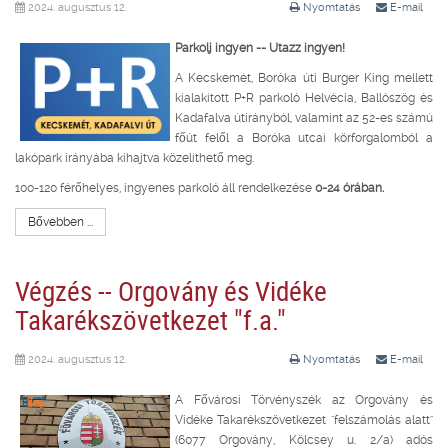
2024. augusztus 12.
Nyomtatás
E-mail
Parkolj ingyen -- Utazz ingyen!
A Kecskemét, Boróka úti Burger King mellett
kialakított P+R parkoló Helvécia, Ballószög és
Kadafalva útirányból, valamint az 52-es számú
főút felől a Boróka utcai körforgalomból a
lakópark irányába kihajtva közelíthető meg.
100-120 férőhelyes, ingyenes parkoló áll rendelkezése
0-24 órában.
Bővebben ...
Végzés -- Orgovány és Vidéke
Takarékszövetkezet "f.a."
2024. augusztus 12.
Nyomtatás
E-mail
A Fővárosi Törvényszék az Orgovány és
Vidéke Takarékszövetkezet "felszámolás alatt"
(6077 Orgovány, Kölcsey u. 2/a) adós