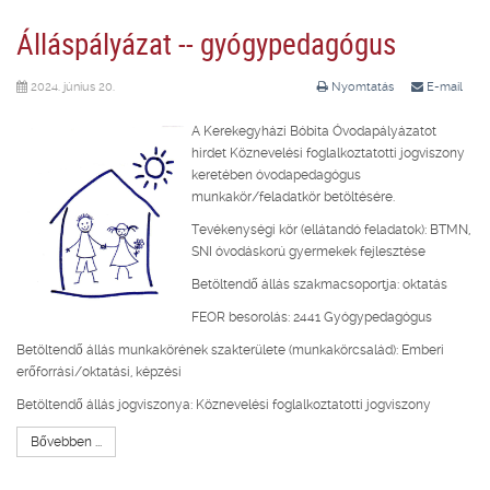
Álláspályázat -- gyógypedagógus
2024. június 20.
Nyomtatás
E-mail
A Kerekegyházi Bóbita Óvodapályázatot
hirdet Köznevelési foglalkoztatotti jogviszony
keretében óvodapedagógus
munkakör/feladatkör betöltésére.
Tevékenységi kör (ellátandó feladatok): BTMN,
SNI óvodáskorú gyermekek fejlesztése
Betöltendő állás szakmacsoportja: oktatás
FEOR besorolás: 2441 Gyógypedagógus
Betöltendő állás munkakörének szakterülete (munkakörcsalád): Emberi
erőforrási/oktatási, képzési
Betöltendő állás jogviszonya: Köznevelési foglalkoztatotti jogviszony
Bővebben ...