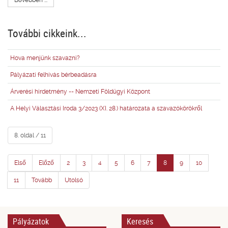
Bővebben ...
További cikkeink...
Hova menjünk szavazni?
Pályázati felhívás bérbeadásra
Árverési hirdetmény -- Nemzeti Földügyi Központ
A Helyi Választási Iroda 3/2023 (XI. 28.) határozata a szavazókörökről
8. oldal / 11
Első
Előző
2
3
4
5
6
7
8
9
10
11
Tovább
Utolsó
Pályázatok
Keresés