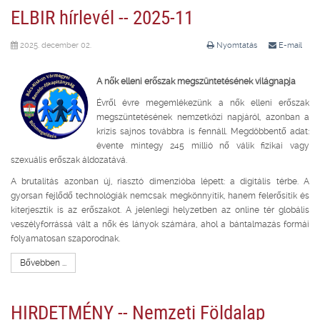
ELBIR hírlevél -- 2025-11
2025. december 02.
Nyomtatás
E-mail
A nők elleni erőszak megszüntetésének világnapja
Évről évre megemlékezünk a nők elleni erőszak
megszüntetésének nemzetközi napjáról, azonban a
krízis sajnos továbbra is fennáll. Megdöbbentő adat:
évente mintegy 245 millió nő válik fizikai vagy
szexuális erőszak áldozatává.
A brutalitás azonban új, riasztó dimenzióba lépett: a digitális térbe. A
gyorsan fejlődő technológiák nemcsak megkönnyítik, hanem felerősítik és
kiterjesztik is az erőszakot. A jelenlegi helyzetben az online tér globális
veszélyforrássá vált a nők és lányok számára, ahol a bántalmazás formái
folyamatosan szaporodnak.
Bővebben ...
HIRDETMÉNY -- Nemzeti Földalap