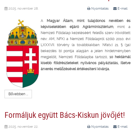
2025. november 28.
Nyomtatás
E-mail
A
Magyar Állam, mint tulajdonos nevében és
képviseletében eljáró Agrárminisztérium
, mint a
Nemzeti Földalap kezeléséért felelős szerv (rövidített
név: AM, NFK) a Nemzeti Földalapról szóló 2010. évi
LXXXVII. törvény (a továbbiakban: Nfatv.) 21. § (3a)
bekezdés b) pontja alapján a jelen hirdetményben
megjelölt, Nemzeti Földalapba tartozó,
10 hektárnál
kisebb földrészleteket nyilvános pályáztatás, ílletve
árverés mellőzésével értékesíteni kívánja.
Bővebben ...
Formáljuk együtt Bács-Kiskun jövőjét!
2025. november 22.
Nyomtatás
E-mail