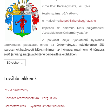
címe: 6041 Kerekegyháza, Fő.u.47/a
telefonszáma: 76/546-040
e- mail címe:
kerpolhi@kerekegyhaza.hu
képviseli: dr Kelemen Márk polgármester
/továbbiakban: Önkormányzat/ 2)
A pályázat célja: Ajánlatkérő nyilvános,
többfordulós pályázatot hirdet a
z Önkormányzat tulajdonában álló
iparcsarnok határozott időre, minimum 24 hónapra, maximum 36 hónapra,
2026. január 5. napjával történő bérbeadása érdekében.
Bővebben ...
További cikkeink...
MVM hirdetmény
Értesítés áramszünetekről - 2025-11-06
Szemétszállítás -- Gyakran ismételt kérdések