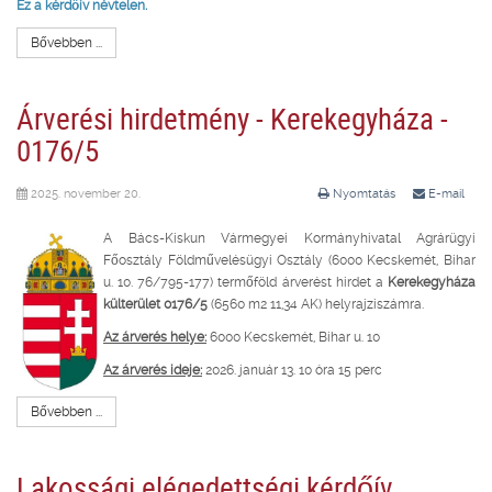
Ez a kérdőív névtelen.
Bővebben ...
Árverési hirdetmény - Kerekegyháza -
0176/5
2025. november 20.
Nyomtatás
E-mail
A Bács-Kiskun Vármegyei Kormányhivatal Agrárügyi
Főosztály Földművelésügyi Osztály (6000 Kecskemét, Bihar
u. 10. 76/795-177) termőföld árverést hirdet a
Kerekegyháza
külterület 0176/5
(6560 m2 11,34 AK) helyrajziszámra.
Az árverés helye:
6000 Kecskemét, Bihar u. 10
Az árverés ideje:
2026. január 13. 10 óra 15 perc
Bővebben ...
Lakossági elégedettségi kérdőív