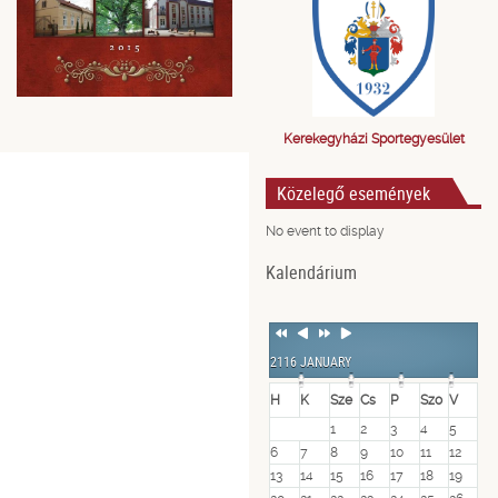
Kerekegyházi Sportegyesület
Közelegő események
No event to display
Kalendárium
Previous
Previous
Next
Next
Year
Month
Year
Month
2116 JANUARY
H
K
Sze
Cs
P
Szo
V
1
2
3
4
5
6
7
8
9
10
11
12
13
14
15
16
17
18
19