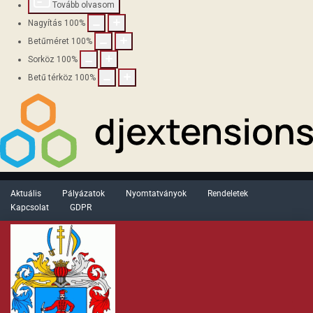
Tovább olvasom
Nagyítás
100
%
Betűméret
100
%
Sorköz
100
%
Betű térköz
100
%
Aktuális
Pályázatok
Nyomtatványok
Rendeletek
Kapcsolat
GDPR