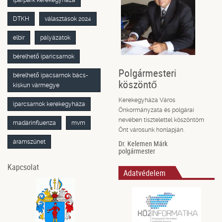
DTKH
választások 2024
elbir
pályázatok
bérelhető iparicsarnok
Polgármesteri
bérelhető ipacsarnok bács-
köszöntő
kiskun vármegye
Kerekegyháza Város
iparcsarnok kerekegyháza
Önkormányzata és polgárai
nevében tisztelettel köszöntöm
madárinfluenza
mvm
Önt városunk honlapján.
áramszünet
Dr. Kelemen Márk
polgármester
Kapcsolat
Adatvédelem