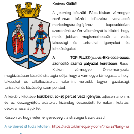
Kedves Kitöltő!
A jelenleg készülő Bács-Kiskun vármegye
2026–2040 közötti időszakra vonatkozó
marketingstratégiájához kapcsolódóan
szeretnénk az Ön véleményét is kikérni, hogy
minél jobban megismerhessük a valós
lakossági és turisztikai igényeket és
lehetőségeket.
A TOP_PLUSZ-3.1.1-21-BK1-2022-00001
azonosító számú pályázat keretében
, Bács-
Kiskun vármegye Önkormányzata
megbízásában készülő stratégia célja, hogy a vármegye támogassa a helyi
lakosokat és vállalkozásokat, valamint vonzóbb legyen gazdasági,
turisztikai és közösségi szempontból.
A kérdőív kitöltése
körülbelül 10–15 percet vesz igénybe,
teljesen anonim,
és az összegyűjtött adatokat kizárólag összesített formában, kutatási
célokra használjuk fel.
Köszönjük, hogy véleményével segíti a stratégia kialakítását!
A kérdőívet itt tudja kitölteni:
https://adatok.limequery.com/732414?lang=hu