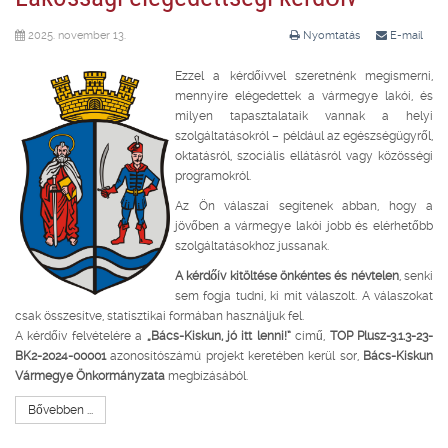
2025. november 13.
Nyomtatás
E-mail
Ezzel a kérdőívvel szeretnénk megismerni,
mennyire elégedettek a vármegye lakói, és
milyen tapasztalataik vannak a helyi
szolgáltatásokról – például az egészségügyről,
oktatásról, szociális ellátásról vagy közösségi
programokról.
Az Ön válaszai segítenek abban, hogy a
jövőben a vármegye lakói jobb és elérhetőbb
szolgáltatásokhoz jussanak.
A kérdőív kitöltése önkéntes és névtelen
, senki
sem fogja tudni, ki mit válaszolt. A válaszokat
csak összesítve, statisztikai formában használjuk fel.
A kérdőív felvételére a
„Bács-Kiskun, jó itt lenni!”
című,
TOP Plusz-3.1.3-23-
BK2-2024-00001
azonosítószámú projekt keretében kerül sor,
Bács-Kiskun
Vármegye Önkormányzata
megbízásából.
Bővebben ...