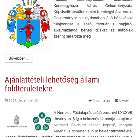
Kerekegyháza Város Önkormányzata
Képviselő-testülete, mint Kerekegyháza Város
Önkormányzata tulajdonában álló bérlakások
tulajdonosa a 2026. február 1. napjától
alkalmazandó bérleti díjakat az alábbiak
szerint határozta meg:
Bővebben ...
Ajánlattételi lehetőség állami
földterületekre
2025. december 19.
Nyomtatás
E-mail
A Nemzeti Földalapról szóló 2010. évi LXXXVII.
törvény 21. § (3a) bekezdés b) pontja alapján
a
Nemzeti Földalap részét képező, Magyar
Állam tulajdonában álló 1
0 hektár térmértéknél