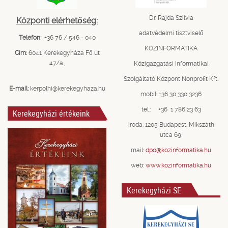
Dr. Rajda Szilvia
Központi elérhetőség:
adatvédelmi tisztviselő
Telefon:
+36 76 / 546 - 040
KÖZINFORMATIKA
Cím:
6041 Kerekegyháza Fő út
47/a.,
Közigazgatási Informatikai
Szolgáltató Központ Nonprofit Kft.
E-mail:
kerpolhi@kerekegyhaza.hu
mobil: +36 30 330 3236
tel.: +36 1 786 23 63
Kerekegyházi értékeink
iroda: 1205 Budapest, Mikszáth
utca 69.
mail:
dpo@kozinformatika.hu
web:
www.kozinformatika.hu
Kerekegyházi SE