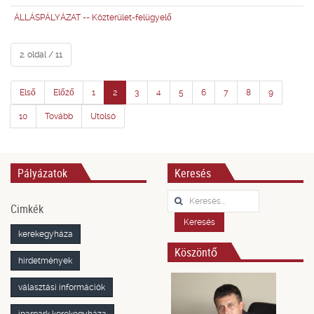
ÁLLÁSPÁLYÁZAT -- Közterület-felügyelő
2. oldal / 11
Első
Előző
1
2
3
4
5
6
7
8
9
10
Tovább
Utolsó
Pályázatok
Keresés
Keresés...
Cimkék
Keresés
kerekegyháza
Köszöntő
hirdetmények
választási információk
iparpark kerekegyháza