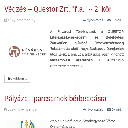
Végzés -- Questor Zrt. "f.a." -- 2. kör
2025. november 15.
Nyomtatás
E-mail
A Fővárosi Törvényszék a QUESTOR
Értékpapírkereskedelmi és Befektetési
Zártkörűen Működő Részvénytársaság
"felszámolás alatt" (1071 Budapest, Damjanich
utca 11-15. 1. em. 124. ajtó) adós ellen /indított
felszámolási eljárásban
a felszámoló
kérelmére elrendeli a
Bővebben ...
Pályázat iparcsarnok bérbeadásra
2025. november 04.
Nyomtatás
E-mail
Az ajánlatkérő neve:
Kerekegyháza Város
Önkormányzata