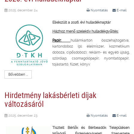
2025. december 24.
Nyomtatás
E-mail
Elkészült a 2026. évi hulladéknaptár
Házhoz menő szelektív hulladékgyűjtés:
Papír:
hullámkarton összehajtogatva;
kartondoboz (pl: élelmiszer, kozmetikum
doboza, cipősdoboz); reklám- és egyéb újság,
szórólap; csomagolópapír; nyomtatópapír;
tojástartó; füzet; könyv
Bővebben ...
Hirdetmény lakásbérleti díjak
változásáról
2025. december 23.
Nyomtatás
E-mail
Tisztelt Bérlők és Bérbeadók Településen
Működő Érdekképviseleti Szervezete