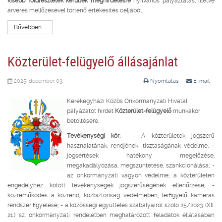
kisebb földrészletek kerültek meghirdetésre
nyilvános pályáztatás, illetve
árverés mellőzésével történő értékesítés céljából.
Bővebben ...
Közterület-felügyelő állásajánlat
2025. december 03.
Nyomtatás
E-mail
Kerekegyházi Közös Önkormányzati Hivatal
pályázatot hirdet
Közterület-felügyelő
munkakör
betöltésére.
Tevékenységi kör:
- A közterületek jogszerű
használatának, rendjének, tisztaságának védelme; -
jogsértések hatékony megelőzése,
megakadályozása, megszüntetése, szankcionálása; -
az önkormányzati vagyon védelme; a közterületen
engedélyhez kötött tevékenységek jogszerűségének ellenőrzése; -
közreműködés a közrend, közbiztonság védelmében, térfigyelő kamerás
rendszer figyelése; - a közösségi együttélés szabályairól szóló 25/2023. (XII.
21.) sz. önkormányzati rendeletben meghatározott feladatok ellátásában