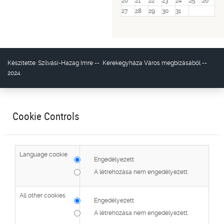
20
21
22
23
24
25
26
27
28
29
30
31
Készítette:
Szilvási-Hazag Imre
--
Kerekegyháza Város
megbízásából --
2024.
Cookie Controls
Language cookie
Engedélyezett
A létrehozása nem engedélyezett.
All other cookies
Engedélyezett
A létrehozása nem engedélyezett.