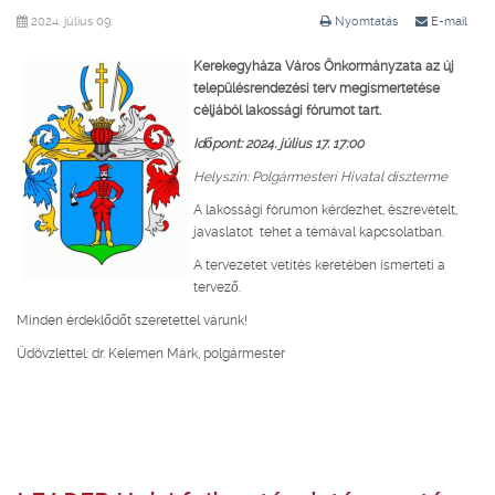
2024. július 09.
Nyomtatás
E-mail
Kerekegyháza Város Önkormányzata az új
településrendezési terv megismertetése
céljából lakossági fórumot tart.
Időpont:
2024. július 17. 17:00
Helyszín: Polgármesteri Hivatal díszterme
A lakossági fórumon kérdezhet, észrevételt,
javaslatot tehet a témával kapcsolatban.
A tervezetet vetítés keretében ismerteti a
tervező.
Minden érdeklődőt szeretettel várunk!
Üdövzlettel: dr. Kelemen Márk, polgármester