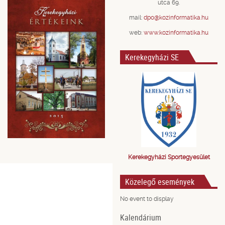
utca 69.
mail:
dpo@kozinformatika.hu
web:
www.kozinformatika.hu
Kerekegyházi SE
Kerekegyházi Sportegyesület
Közelegő események
No event to display
Kalendárium