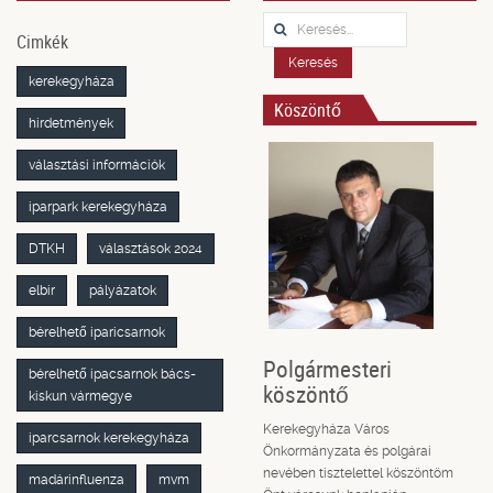
Keresés...
Cimkék
Keresés
kerekegyháza
Köszöntő
hirdetmények
választási információk
iparpark kerekegyháza
DTKH
választások 2024
elbir
pályázatok
bérelhető iparicsarnok
Polgármesteri
bérelhető ipacsarnok bács-
köszöntő
kiskun vármegye
Kerekegyháza Város
iparcsarnok kerekegyháza
Önkormányzata és polgárai
nevében tisztelettel köszöntöm
madárinfluenza
mvm