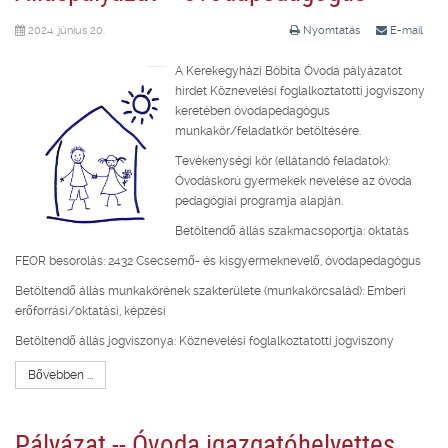
2024. június 20.
Nyomtatás
E-mail
A Kerekegyházi Bóbita Óvoda pályázatot
hirdet Köznevelési foglalkoztatotti jogviszony
keretében óvodapedagógus
munkakör/feladatkör betöltésére.
Tevékenységi kör (ellátandó feladatok):
Óvodáskorú gyermekek nevelése az óvoda
pedagógiai programja alapján.
Betöltendő állás szakmacsoportja: oktatás
FEOR besorolás: 2432 Csecsemő- és kisgyermeknevelő, óvodapedagógus
Betöltendő állás munkakörének szakterülete (munkakörcsalád): Emberi
erőforrási/oktatási, képzési
Betöltendő állás jogviszonya: Köznevelési foglalkoztatotti jogviszony
Bővebben ...
Pályázat -- Óvoda igazgatóhelyettes