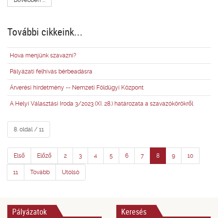
Bővebben ...
További cikkeink...
Hova menjünk szavazni?
Pályázati felhívás bérbeadásra
Árverési hirdetmény -- Nemzeti Földügyi Központ
A Helyi Választási Iroda 3/2023 (XI. 28.) határozata a szavazókörökről
8. oldal / 11
Első
Előző
2
3
4
5
6
7
8
9
10
11
Tovább
Utolsó
Pályázatok
Keresés