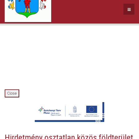
Close
Hirdetmény osztatlan közös földterület