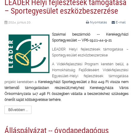
LEADER Helyi fejlesztések támogatása
– Sportegyesület eszközbeszerzése
2024. június 20.
Nyomtatás
E-mail
Szakmai beszámoló --
Kerekegyházi
Sportegyesület -- VP6-19.2.1-44-9-21
LEADER Helyi fejlesztések támogatása –
Sportegyesület eszközbeszerzése
A Vidékfejlesztési Program keretén belül, a
Homokhátság Fejlődéséért Vidékfejlesztési
Egyesület-Helyi fejlesztések támogatása
projekt keretében a
Kerekegyházi Sportegyesület 2 802 449 Ft vissza nem
térítendő támogatásban részesült,melyhez Kerekegyháza Város
Önkormányzata 147 498 Ft összegben vállalta a beszerzéshez szükséges
önerőt saját költségvetése terhére.
Bővebben ...
Álláspályázat -- óvodapedagógus