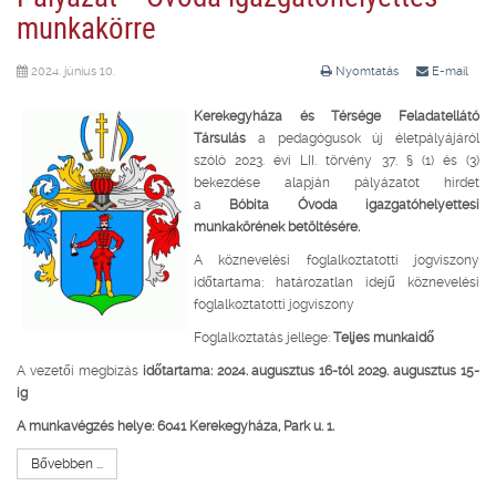
munkakörre
2024. június 10.
Nyomtatás
E-mail
Kerekegyháza és Térsége Feladatellátó
Társulás
a pedagógusok új életpályájáról
szóló 2023. évi LII. törvény 37. § (1) és (3)
bekezdése alapján pályázatot hirdet
a
Bóbita Óvoda igazgatóhelyettesi
munkakörének betöltésére.
A köznevelési foglalkoztatotti jogviszony
időtartama: határozatlan idejű köznevelési
foglalkoztatotti jogviszony
Foglalkoztatás jellege:
Teljes munkaidő
A vezetői megbízás
időtartama: 2024. augusztus 16-tól 2029. augusztus 15-
ig
A munkavégzés helye: 6041 Kerekegyháza, Park u. 1.
Bővebben ...