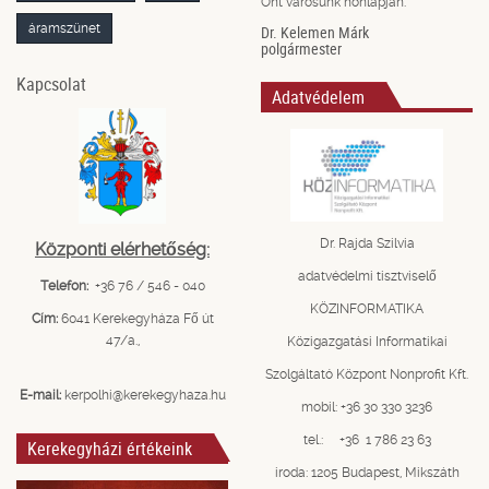
Önt városunk honlapján.
áramszünet
Dr. Kelemen Márk
polgármester
Kapcsolat
Adatvédelem
Dr. Rajda Szilvia
Központi elérhetőség:
adatvédelmi tisztviselő
Telefon:
+36 76 / 546 - 040
KÖZINFORMATIKA
Cím:
6041 Kerekegyháza Fő út
47/a.,
Közigazgatási Informatikai
Szolgáltató Központ Nonprofit Kft.
E-mail:
kerpolhi@kerekegyhaza.hu
mobil: +36 30 330 3236
tel.: +36 1 786 23 63
Kerekegyházi értékeink
iroda: 1205 Budapest, Mikszáth