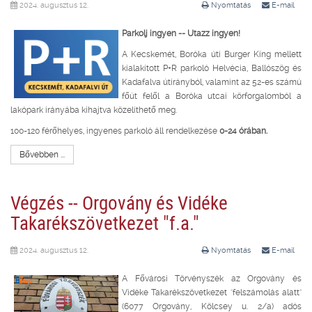
2024. augusztus 12.
Nyomtatás
E-mail
Parkolj ingyen -- Utazz ingyen!
A Kecskemét, Boróka úti Burger King mellett
kialakított P+R parkoló Helvécia, Ballószög és
Kadafalva útirányból, valamint az 52-es számú
főút felől a Boróka utcai körforgalomból a
lakópark irányába kihajtva közelíthető meg.
100-120 férőhelyes, ingyenes parkoló áll rendelkezése
0-24 órában.
Bővebben ...
Végzés -- Orgovány és Vidéke
Takarékszövetkezet "f.a."
2024. augusztus 12.
Nyomtatás
E-mail
A Fővárosi Törvényszék az Orgovány és
Vidéke Takarékszövetkezet "felszámolás alatt"
(6077 Orgovány, Kölcsey u. 2/a) adós