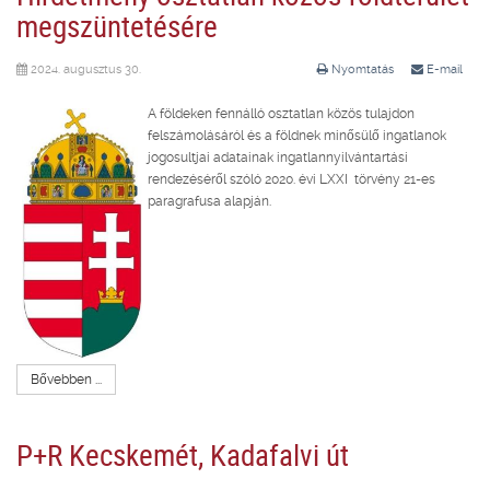
megszüntetésére
2024. augusztus 30.
Nyomtatás
E-mail
A földeken fennálló osztatlan közös tulajdon
felszámolásáról és a földnek minősülő ingatlanok
jogosultjai adatainak ingatlannyilvántartási
rendezéséről szóló 2020. évi LXXI törvény 21-es
paragrafusa alapján.
Bővebben ...
P+R Kecskemét, Kadafalvi út