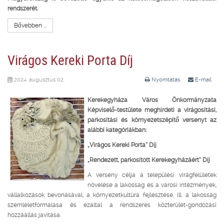
rendszerét.
Bővebben ...
Virágos Kereki Porta Díj
2024. augusztus 02.
Nyomtatás
E-mail
Kerekegyháza Város Önkormányzata
Képviselő-testülete meghirdeti a virágosítási,
parkosítási és környezetszépítő versenyt az
alábbi kategóriákban:
„Virágos Kereki Porta” Díj
„
Rendezett, parkosított Kerekegyházáért” Díj
A verseny célja a települési virágfelületek
növelése a lakosság és a városi intézmények,
vállalkozások bevonásával, a környezetkultúra fejlesztése, ill. a lakosság
szemléletformálása és ezáltal a rendszeres közterület-gondozási
hozzáállás javítása.