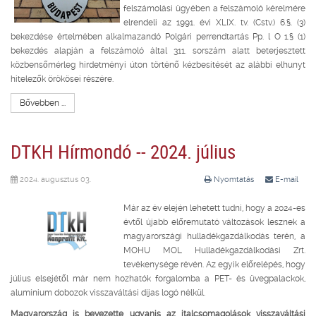
felszámolási ügyében a felszámoló kérelmére
elrendeli az 1991. évi XLIX. tv. (Cstv.) 6.§. (3)
bekezdése értelmében alkalmazandó Polgári perrendtartás Pp. l O 1.§ (1)
bekezdés alapján a felszámoló által 311. sorszám alatt beterjesztett
közbensőmérleg hirdetményi úton történő kézbesítését az alábbi elhunyt
hitelezők örökösei részére.
Bővebben ...
DTKH Hírmondó -- 2024. július
2024. augusztus 03.
Nyomtatás
E-mail
Már az év elején lehetett tudni, hogy a 2024-es
évtől újabb előremutató változások lesznek a
magyarországi hulladékgazdálkodás terén, a
MOHU MOL Hulladékgazdálkodási Zrt.
tevékenysége révén. Az egyik előrelépés, hogy
július elsejétől már nem hozhatók forgalomba a PET- és üvegpalackok,
alumínium dobozok visszaváltási díjas logó nélkül.
Magyarország is bevezette ugyanis az italcsomagolások visszaváltási