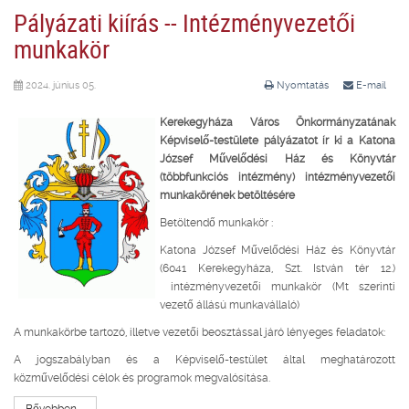
Pályázati kiírás -- Intézményvezetői
munkakör
2024. június 05.
Nyomtatás
E-mail
Kerekegyháza Város Önkormányzatának
Képviselő-testülete pályázatot ír ki a Katona
József Művelődési Ház és Könyvtár
(többfunkciós intézmény)
intézményvezetői
munkakörének betöltésére
Betöltendő munkakör :
Katona József Művelődési Ház és Könyvtár
(6041 Kerekegyháza, Szt. István tér 12.)
intézményvezetői munkakör (Mt szerinti
vezető állású munkavállaló)
A munkakörbe tartozó, illetve vezetői beosztással járó lényeges feladatok:
A jogszabályban és a Képviselő-testület által meghatározott
közművelődési célok és programok megvalósítása.