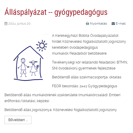
Álláspályázat -- gyógypedagógus
2024. június 20.
Nyomtatás
E-mail
A Kerekegyházi Bóbita Óvodapályázatot
hirdet Köznevelési foglalkoztatotti jogviszony
keretében óvodapedagógus
munkakör/feladatkör betöltésére.
Tevékenységi kör (ellátandó feladatok): BTMN,
SNI óvodáskorú gyermekek fejlesztése
Betöltendő állás szakmacsoportja: oktatás
FEOR besorolás: 2441 Gyógypedagógus
Betöltendő állás munkakörének szakterülete (munkakörcsalád): Emberi
erőforrási/oktatási, képzési
Betöltendő állás jogviszonya: Köznevelési foglalkoztatotti jogviszony
Bővebben ...