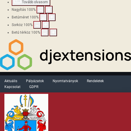
Tovább olvasom
Nagyítás
100
%
Betűméret
100
%
Sorköz
100
%
Betű térköz
100
%
Aktuális
Pályázatok
Nyomtatványok
Rendeletek
Kapcsolat
GDPR