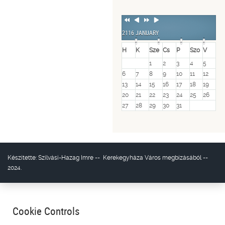
Previous
Previous
Next
Next
Year
Month
Year
Month
2116 JANUARY
H
K
Sze
Cs
P
Szo
V
1
2
3
4
5
6
7
8
9
10
11
12
13
14
15
16
17
18
19
20
21
22
23
24
25
26
27
28
29
30
31
Készítette:
Szilvási-Hazag Imre
--
Kerekegyháza Város
megbízásából --
2024.
Cookie Controls