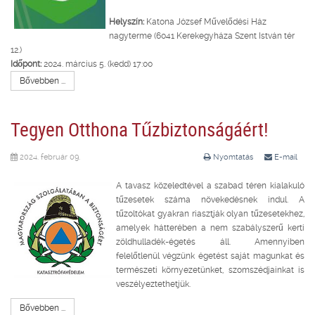
Helyszín:
Katona József Művelődési Ház
nagyterme (6041 Kerekegyháza Szent István tér
12.)
Időpont:
2024. március 5. (kedd) 17:00
Bővebben ...
Tegyen Otthona Tűzbiztonságáért!
2024. február 09.
Nyomtatás
E-mail
A tavasz közeledtével a szabad téren kialakuló
tűzesetek száma növekedésnek indul. A
tűzoltókat gyakran riasztják olyan tűzesetekhez,
amelyek hátterében a nem szabályszerű kerti
zöldhulladék-égetés áll. Amennyiben
felelőtlenül végzünk égetést saját magunkat és
természeti környezetünket, szomszédjainkat is
veszélyeztethetjük.
Bővebben ...