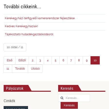
További cikkeink...
Kerekegyházi térfigyelő kamerarendszer fejlesztése
Kedves Kerekegyháziak!
Tájékoztató hulladékgazdálkodásról
10. oldal / 11
Első
Előző
2
3
4
5
6
7
8
9
10
11
Tovább
Utolsó
Pályázatok
Keresés
Keresés...
Cimkék
Keresés