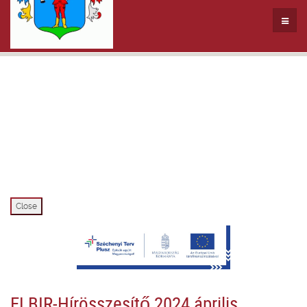
Close
ELBIR-Hírösszesítő 2024 április