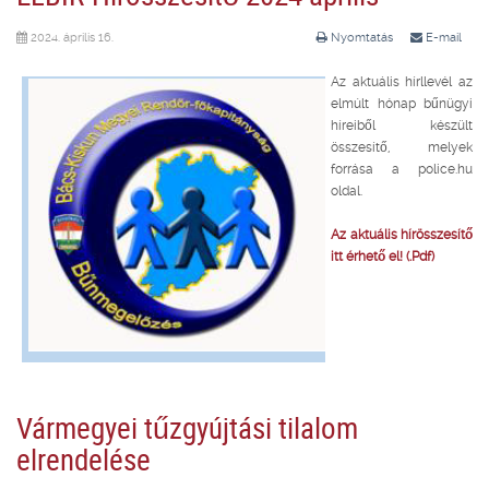
2024. április 16.
Nyomtatás
E-mail
Az aktuális hírllevél az
elmúlt hónap bűnügyi
híreiből készült
összesítő, melyek
forrása a police.hu
oldal.
Az aktuális hírösszesítő
itt érhető el! (.Pdf)
Vármegyei tűzgyújtási tilalom
elrendelése