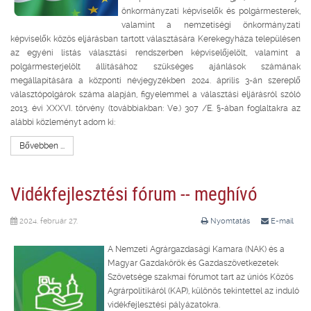
önkormányzati képviselők és polgármesterek,
valamint a nemzetiségi önkormányzati
képviselők közös eljárásban tartott választására Kerekegyháza településen
az egyéni listás választási rendszerben képviselőjelölt, valamint a
polgármesterjelölt állításához szükséges ajánlások számának
megállapítására a központi névjegyzékben 2024. április 3-án szereplő
választópolgárok száma alapján, figyelemmel a választási eljárásról szóló
2013. évi XXXVI. törvény (továbbiakban: Ve.) 307 /E. §-ában foglaltakra az
alábbi közleményt adom ki:
Bővebben ...
Vidékfejlesztési fórum -- meghívó
2024. február 27.
Nyomtatás
E-mail
A Nemzeti Agrárgazdasági Kamara (NAK) és a
Magyar Gazdakörök és Gazdaszövetkezetek
Szövetsége szakmai fórumot tart az úniós Közös
Agrárpolitikáról (KAP), különös tekintettel az induló
vidékfejlesztési pályázatokra.