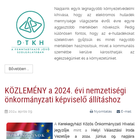
Napjaink egyik legnagyobb környezetvédelmi
kihívása, hogy az elektromos hulladék
mennyisége világszerte évről évre egyre
aggasztóbb mértékben növekszik. Pedig
különösen fontos, hogy az e-hulladékokat
szelektíven gyűjtsük és minél nagyobb
mértékben hasznosítsuk, mivel a kommunális
szemétbe kerülve károsíthatják az
egészségünket és a környezetünket.
Bővebben ...
KÖZLEMÉNY a 2024. évi nemzetiségi
önkormányzati képviselő állításhoz
2024. április 09.
Nyomtatás
E-mail
A
Kerekegyházi Közös Önkormányzati Hivatal
jegyzője
, mint a
Helyi Választási Iroda
Vezetője a 2024. június 09. napjára