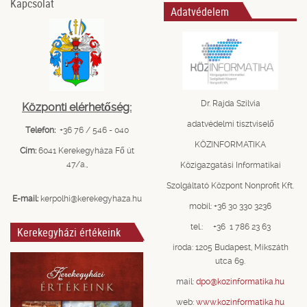
Kapcsolat
Adatvédelem
Dr. Rajda Szilvia
Központi elérhetőség:
adatvédelmi tisztviselő
Telefon:
+36 76 / 546 - 040
KÖZINFORMATIKA
Cím:
6041 Kerekegyháza Fő út
47/a.,
Közigazgatási Informatikai
Szolgáltató Központ Nonprofit Kft.
E-mail:
kerpolhi@kerekegyhaza.hu
mobil: +36 30 330 3236
tel.: +36 1 786 23 63
Kerekegyházi értékeink
iroda: 1205 Budapest, Mikszáth
utca 69.
mail:
dpo@kozinformatika.hu
web:
www.kozinformatika.hu