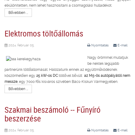
elkülönítetten, nem lehet hasznosítani a csomagolási hulladékot.
Bővebben ...
Elektromos töltőállomás
2024. február 05.
Nyomtatás
E-mail
Nagy örömmel mutatjuk
be nektek legújabb
partnerünk töltőállomását. Hálózatunk ennek az együttműködésnek
köszönhetően egy
25 kW-os DC
töltővel bővült
az M5-ös autópályától nem
messze
, egy 7000 fős kisváros szívében Bács-Kiskun Vármegyében.
Bővebben ...
Szakmai beszámoló -- Fűnyíró
beszerzése
2024. február 05.
Nyomtatás
E-mail