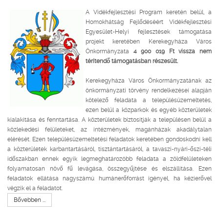
A Vidékfejlesztési Program keretén belül, a
Homokhátság Fejlődéséért Vidékfejlesztési
Egyesület-Helyi fejlesztések támogatása
projekt keretében Kerekegyháza Város
Önkormányzata
4 900 019 Ft vissza nem
térítendő támogatásban részesült.
Kerekegyháza Város Önkormányzatának az
önkormányzati törvény rendelkezései alapján
kötelező feladata a településüzemeltetés,
ezen belül a közparkok és egyéb közterületek
kialakítása és fenntartása. A közterületek biztosítják a településen belül a
közlekedési felületeket, az intézmények, magánházak akadálytalan
elérését. Ezen településüzemeltetési feladatok keretében gondoskodni kell
a közterületek karbantartásáról, tisztántartásáról, a tavaszi-nyári-őszi-téli
időszakban ennek egyik legmeghatározóbb feladata a zöldfelületeken
folyamatosan növő fű levágása, összegyűjtése és elszállítása. Ezen
feladatok ellátása nagyszámú humánerőforrást igényel, ha kézierővel
végzik el a feladatot.
Bővebben ...