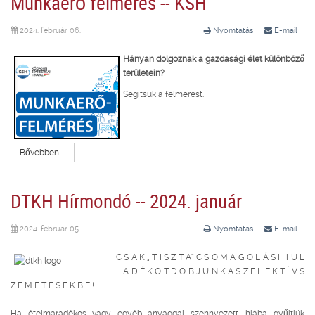
Munkaerő felmérés -- KSH
2024. február 06.
Nyomtatás
E-mail
Hányan dolgoznak a gazdasági élet különböző
területein?
Segítsük a felmérést.
Bővebben ...
DTKH Hírmondó -- 2024. január
2024. február 05.
Nyomtatás
E-mail
C S A K „ T I S Z T A” C S O M A G O L Á S I H U L
L A D É K O T
D O B J U N K A S Z E L E K T Í V S
Z E M E T E S E K B E !
Ha ételmaradékos vagy egyéb anyaggal szennyezett, hiába gyűjtjük