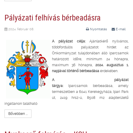
Pályázati felhívás bérbeadásra
2024. február 08.
Nyomtatás
E-mail
A pályázat célja:
Ajánlatkérő nyilvános,
többfordulós pályázatot hirdet az
Önkormányzat tulajdonában álló iparcsarnok
határozott időre, minimum 24 hónapra,
maximum 36 hónapra,
2024. augusztus 1.
napjával történő bérbeadása
érdekében.
A pályázat
tárgya:
Iparcsarnok bérbeadása, amely
természetben a 6041 Kerekegyháza, Ipari Park
út, 2419 hrsz-ú, 8508 m2 alapterületű
ingatlanon található
Bővebben ...