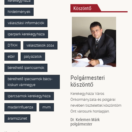
kerekegyháza
Köszöntő
hirdetmények
választási információk
iparpark kerekegyháza
DTKH
választások 2024
elbir
pályázatok
bérelhető iparicsarnok
Polgármesteri
bérelhető ipacsarnok bács-
köszöntő
kiskun vármegye
Kerekegyháza Város
iparcsarnok kerekegyháza
Önkormányzata és polgárai
nevében tisztelettel köszöntöm
madárinfluenza
mvm
Önt városunk honlapján.
áramszünet
Dr. Kelemen Márk
polgármester