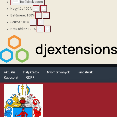
Tovább olvasom
Nagyítás
100
%
Betűméret
100
%
Sorköz
100
%
Betű térköz
100
%
Aktuális
Pályázatok
Nyomtatványok
Rendeletek
Kapcsolat
GDPR