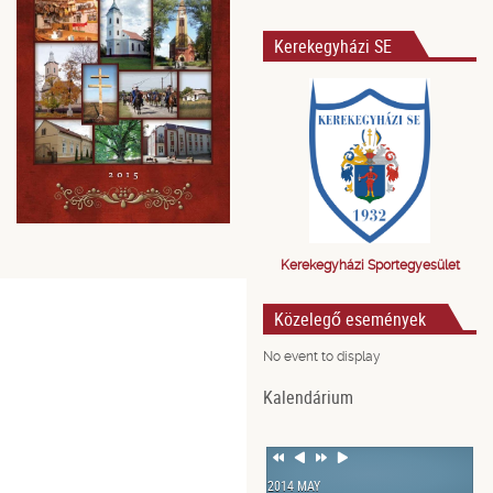
Kerekegyházi SE
Kerekegyházi Sportegyesület
Közelegő események
No event to display
Kalendárium
Previous
Previous
Next
Next
Year
Month
Year
Month
2014 MAY