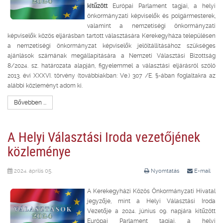
kitűzött
Európai Parlament tagjai, a helyi
önkormányzati képviselők és polgármesterek,
valamint a nemzetiségi önkormányzati
képviselők közös eljárásban tartott választására Kerekegyháza településen
a nemzetiségi önkormányzat képviselők jelöltállításához szükséges
ajánlások számának megállapítására a Nemzeti Választási Bizottság
8/2024. sz. határozata alapján, figyelemmel a választási eljárásról szóló
2013. évi XXXVI. törvény (továbbiakban: Ve.) 307 /E. §-ában foglaltakra az
alábbi közleményt adom ki.
Bővebben ...
A Helyi Választási Iroda vezetőjének
közleménye
2024. április 05.
Nyomtatás
E-mail
A Kerekegyházi Közös Önkormányzati Hivatal
jegyzője, mint a Helyi Választási Iroda
Vezetője a 2024. június 09. napjára kitűzött
Európai Parlament tagjai, a helyi