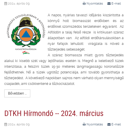
2024. április 09.
Nyomtatás
E-mail
A napos, nyárias tavaszi időjárás kiszárította a
könnyű holt biomasszát erdőkben és az
erdőkkel szomszédos területeken egyaránt. Az
Alföldön a talaj felső része is kritikusan száraz
állapotban van. Az alföldi erdőtársulásokban a
nyár fafajok lehullott virágzata is növeli a
tűzterjedés sebességét.
A száraz biomassza miatt gyors tűzterjedés
alakul ki kisebb szél vagy lejtőhatás esetén is. Megnő a keletkező tüzek
intenzitása, a felszíni tüzek 15-30 méteres lángmagasságú koronatűzzé
fejlődhetnek. Nő a tüzek ugrótűz potenciálja, ami tovább gyorsíthatja a
tűzterjedést. A következő napokban sajnos nem várható olyan mennyiségű
csapadék, ami csökkentené a tűzkockázatot.
Bővebben ...
DTKH Hírmondó -- 2024. március
2024. április 09.
Nyomtatás
E-mail