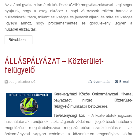
Az alábbi gyakran ismételt kérdések (GYIK) megválaszolásával segítséget
nyújtunk, hogy a 2025. október 1. napi változások miként hatnak a
hulladékszállításra, miként szükséges és javasolt eljárni és mire szükséges
figyelni ahhoz, hogy problémamentes és gördülékeny legyen a
hulladékelszállítás.
Bővebben ...
ÁLLÁSPÁLYÁZAT -- Közterület-
felügyelő
2025. október 06.
Nyomtatás
E-mail
Kerekegyházi Közös Önkormányzati Hivatal
pályázatot hirdet
Közterület-
felügyelő
munkakör betöltésére.
Tevékenységi kör:
- A közterületek jogszerű
használatának, rendjének, tisztaságának védelme; - jogsértések hatékony
megelőzése, megakadályozása, megszüntetése, szankcionálása; - az
önkormányzati vagyon védelme; a közterületen engedélyhez kötött