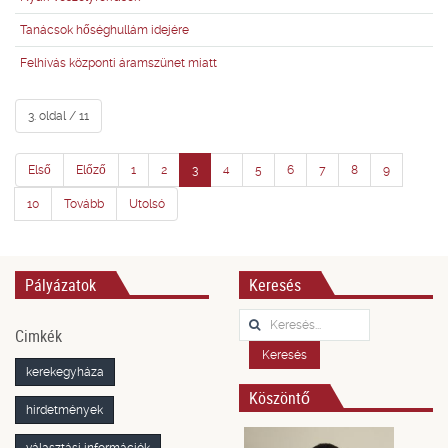
Tanácsok hőséghullám idejére
Felhívás központi áramszünet miatt
3. oldal / 11
Első
Előző
1
2
3
4
5
6
7
8
9
10
Tovább
Utolsó
Pályázatok
Keresés
Keresés...
Cimkék
Keresés
kerekegyháza
Köszöntő
hirdetmények