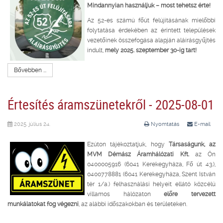
Mindannyian használjuk – most tehetsz érte!
Az 52-es számú főút felújításának mielőbbi
folytatása érdekében az érintett települések
vezetőinek összefogása alapján aláírásgyűjtés
indult,
mely 2025. szeptember 30-ig tart!
Bővebben ...
Értesítés áramszünetekről - 2025-08-01
2025. július 24.
Nyomtatás
E-mail
Ezúton tájékoztatjuk, hogy
Társaságunk, az
MVM Démász Áramhálózati Kft.
az Ön
0400005916 (6041 Kerekegyháza, Fő út 43.),
0400778881 (6041 Kerekegyháza, Szent István
tér 1/a.) felhasználási helyeit ellátó közcélú
villamos hálózaton
előre tervezett
munkálatokat fog végezni
, az alábbi időszakokban és területeken.