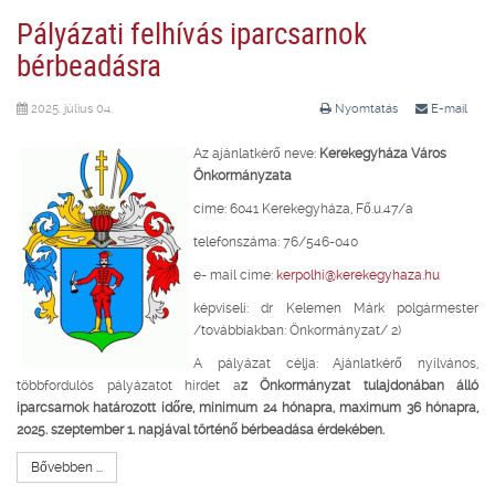
Pályázati felhívás iparcsarnok
bérbeadásra
2025. július 04.
Nyomtatás
E-mail
Az ajánlatkérő neve:
Kerekegyháza Város
Önkormányzata
címe: 6041 Kerekegyháza, Fő.u.47/a
telefonszáma: 76/546-040
e- mail címe:
kerpolhi@kerekegyhaza.hu
képviseli: dr Kelemen Márk polgármester
/továbbiakban: Önkormányzat/ 2)
A pályázat célja: Ajánlatkérő nyilvános,
többfordulós pályázatot hirdet a
z Önkormányzat tulajdonában álló
iparcsarnok határozott időre, minimum 24 hónapra, maximum 36 hónapra,
2025. szeptember 1. napjával történő bérbeadása érdekében.
Bővebben ...