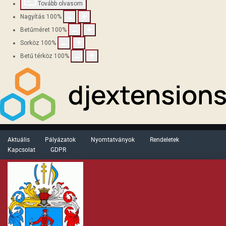
Tovább olvasom
Nagyítás
100
%
Betűméret
100
%
Sorköz
100
%
Betű térköz
100
%
Aktuális
Pályázatok
Nyomtatványok
Rendeletek
Kapcsolat
GDPR