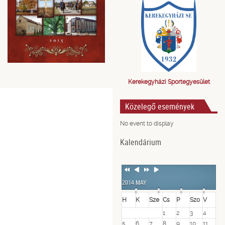
Kerekegyházi Sportegyesület
Közelegő események
No event to display
Kalendárium
Previous
Previous
Next
Next
Year
Month
Year
Month
2014 MAY
H
K
Sze
Cs
P
Szo
V
1
2
3
4
5
6
7
8
9
10
11