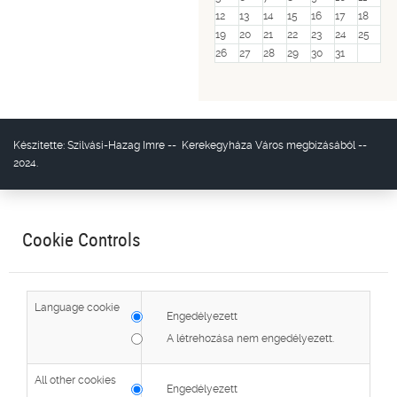
12
13
14
15
16
17
18
19
20
21
22
23
24
25
26
27
28
29
30
31
Készítette:
Szilvási-Hazag Imre
--
Kerekegyháza Város
megbízásából --
2024.
Cookie Controls
Language cookie
Engedélyezett
A létrehozása nem engedélyezett.
All other cookies
Engedélyezett