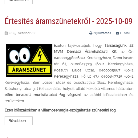
Értesítés áramszünetekről - 2025-10-09
2025. október 02.
Nyomtatás
E-mail
Ezúton tájékoztatjuk, hogy
Társaságunk, az
MVM Démász Áramhálózati Kft.
az Ön
0400005980 (6041 Kerekegyháza, Szent István
tér 6.), 0400847729 (6041 Kerekegyháza,
Kossuth Lajos utca), 0400005887 (6041
Kerekegyháza, Fő út 47.), 0400847725 (6041
Kerekegyháza, Bem József utca) és 0400847742 (6041 Kerekegyháza,
Széchenyi utca 32.) felhasználási helyeit ellátó közcélú villamos hálózaton
előre tervezett munkálatokat fog végezni
, az alábbi időszakokban és
területeken.
Ezen időszakokban a villamosenergia-szolgáltatás szünetelni fog.
Bővebben ...