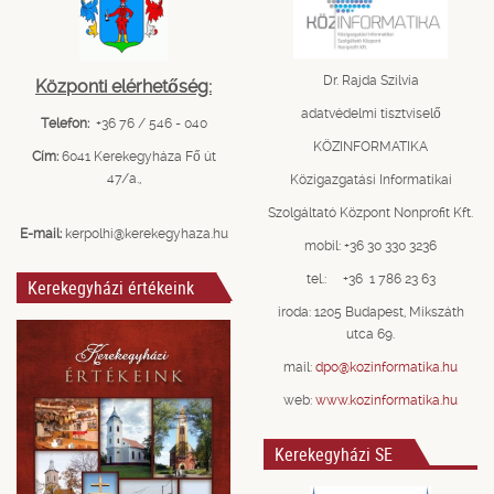
Dr. Rajda Szilvia
Központi elérhetőség:
adatvédelmi tisztviselő
Telefon:
+36 76 / 546 - 040
KÖZINFORMATIKA
Cím:
6041 Kerekegyháza Fő út
47/a.,
Közigazgatási Informatikai
Szolgáltató Központ Nonprofit Kft.
E-mail:
kerpolhi@kerekegyhaza.hu
mobil: +36 30 330 3236
tel.: +36 1 786 23 63
Kerekegyházi értékeink
iroda: 1205 Budapest, Mikszáth
utca 69.
mail:
dpo@kozinformatika.hu
web:
www.kozinformatika.hu
Kerekegyházi SE