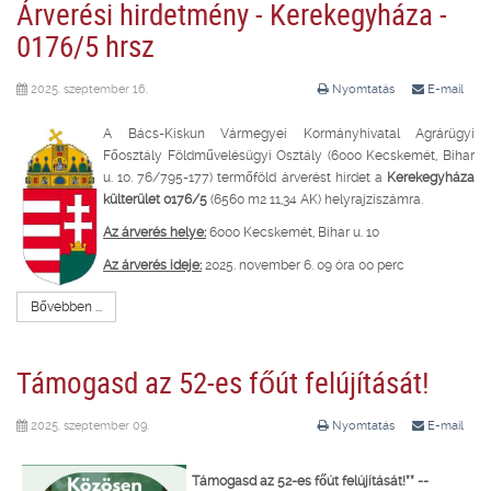
Árverési hirdetmény - Kerekegyháza -
0176/5 hrsz
2025. szeptember 16.
Nyomtatás
E-mail
A Bács-Kiskun Vármegyei Kormányhivatal Agrárügyi
Főosztály Földművelésügyi Osztály (6000 Kecskemét, Bihar
u. 10. 76/795-177) termőföld árverést hirdet a
Kerekegyháza
külterület 0176/5
(6560 m2 11,34 AK) helyrajziszámra.
Az árverés helye:
6000 Kecskemét, Bihar u. 10
Az árverés ideje:
2025. november 6. 09 óra 00 perc
Bővebben ...
Támogasd az 52-es főút felújítását!
2025. szeptember 09.
Nyomtatás
E-mail
Támogasd az 52-es főút felújítását!** --