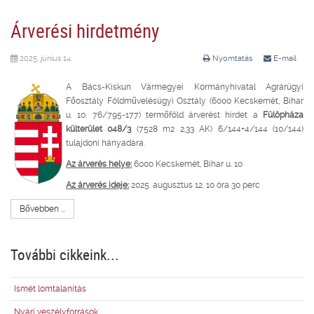
Árverési hirdetmény
2025. június 14.
Nyomtatás
E-mail
A Bács-Kiskun Vármegyei Kormányhivatal Agrárügyi
Főosztály Földművelésügyi Osztály (6000 Kecskemét, Bihar
u. 10. 76/795-177) termőföld árverést hirdet a
Fülöpháza
külterület 048/3
(7528 m2 2,33 AK) 6/144+4/144 (10/144)
tulajdoni hányadára.
Az árverés helye:
6000 Kecskemét, Bihar u. 10
Az árverés ideje:
2025. augusztus 12. 10 óra 30 perc
Bővebben ...
További cikkeink...
Ismét lomtalanítás
Nyári veszélyforrások