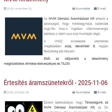
2025. november 03.
Nyomtatás
E-mail
Az
MVM Démász Áramhálózati Kft
értesíti a
lakosságot, hogy Kerekegyháza külterület
0135/80 hrsz-ú ingatlan villamosenergia
ellátása 2. ütem (441-103) munkáját végzi.
A VHSZ kivitelezés ütemének
megfelelően
2025. december 8.
napján
feszültség alá helyezi!
Ettől az időponttól a létesítmény
megközelítése, érintése életveszélyes és TILOS!
Értesítés áramszünetekről - 2025-11-06
2025. október 28.
Nyomtatás
E-mail
Ezúton tájékoztatjuk, hogy
Társaságunk, az
MVM Démász Áramhálózati Kft.
az Ön