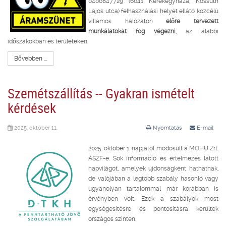
0400847729 (6041 Kerekegyháza, Kossuth
Lajos utca) felhasználási helyét ellátó közcélú
villamos hálózaton
előre tervezett
munkálatokat fog végezni
, az alábbi
időszakokban és területeken.
Bővebben ...
Szemétszállítás -- Gyakran ismételt
kérdések
2025. október 11.
Nyomtatás
E-mail
2025. október 1. napjától módosult a MOHU Zrt.
ÁSZF-e. Sok információ és értelmezés látott
napvilágot, amelyek újdonságként hathatnak,
de valójában a legtöbb szabály hasonló vagy
ugyanolyan tartalommal már korábban is
érvényben volt. Ezek a szabályok most
egységesítésre és pontosításra kerültek
országos szinten.