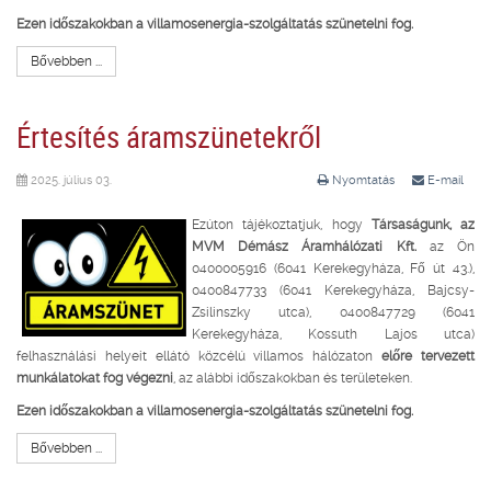
Ezen időszakokban a villamosenergia-szolgáltatás szünetelni fog.
Bővebben ...
Értesítés áramszünetekről
2025. július 03.
Nyomtatás
E-mail
Ezúton tájékoztatjuk, hogy
Társaságunk, az
MVM Démász Áramhálózati Kft.
az Ön
0400005916 (6041 Kerekegyháza, Fő út 43.),
0400847733 (6041 Kerekegyháza, Bajcsy-
Zsilinszky utca), 0400847729 (6041
Kerekegyháza, Kossuth Lajos utca)
felhasználási helyeit ellátó közcélú villamos hálózaton
előre tervezett
munkálatokat fog végezni
, az alábbi időszakokban és területeken.
Ezen időszakokban a villamosenergia-szolgáltatás szünetelni fog.
Bővebben ...