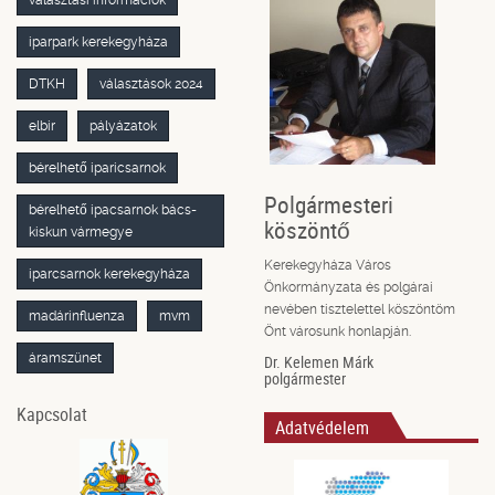
választási információk
iparpark kerekegyháza
DTKH
választások 2024
elbir
pályázatok
bérelhető iparicsarnok
Polgármesteri
bérelhető ipacsarnok bács-
köszöntő
kiskun vármegye
Kerekegyháza Város
iparcsarnok kerekegyháza
Önkormányzata és polgárai
nevében tisztelettel köszöntöm
madárinfluenza
mvm
Önt városunk honlapján.
áramszünet
Dr. Kelemen Márk
polgármester
Kapcsolat
Adatvédelem