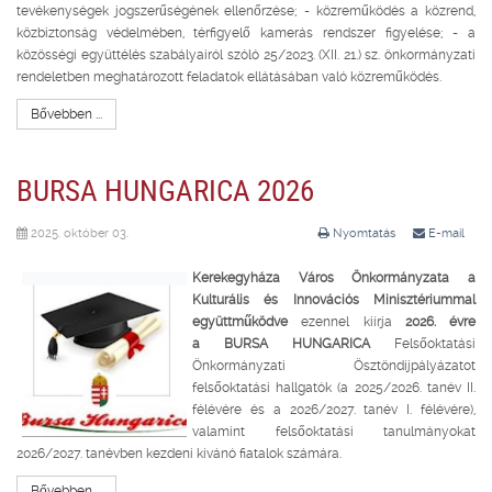
tevékenységek jogszerűségének ellenőrzése; - közreműködés a közrend,
közbiztonság védelmében, térfigyelő kamerás rendszer figyelése; - a
közösségi együttélés szabályairól szóló 25/2023. (XII. 21.) sz. önkormányzati
rendeletben meghatározott feladatok ellátásában való közreműködés.
Bővebben ...
BURSA HUNGARICA 2026
2025. október 03.
Nyomtatás
E-mail
Kerekegyháza Város Önkormányzata a
Kulturális és Innovációs Minisztériummal
együttműködve
ezennel kiírja
2026. évre
a
BURSA HUNGARICA
Felsőoktatási
Önkormányzati Ösztöndíjpályázatot
felsőoktatási hallgatók (a 2025/2026. tanév II.
félévére és a 2026/2027. tanév I. félévére),
valamint felsőoktatási tanulmányokat
2026/2027. tanévben kezdeni kívánó fiatalok számára.
Bővebben ...