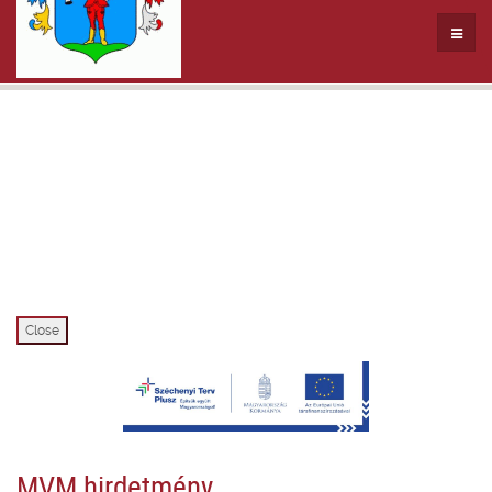
Close
MVM hirdetmény