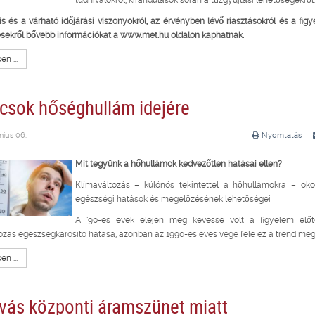
tudnivalókról, kirándulások során a tűzgyújtási lehetőségekről
is és a várható időjárási viszonyokról, az érvényben lévő riasztásokról és a fig
ésekről bővebb információkat a
www.met.hu
oldalon kaphatnak.
n ...
csok hőséghullám idejére
nius 06.
Nyomtatás
Mit tegyünk a hőhullámok kedvezőtlen hatásai ellen?
Klímaváltozás – különös tekintettel a hőhullámokra – oko
egészségi hatások és megelőzésének lehetőségei
A ’90-es évek elején még kevéssé volt a figyelem elő
ozás egészségkárosító hatása, azonban az 1990-es éves vége felé ez a trend meg
n ...
ívás központi áramszünet miatt