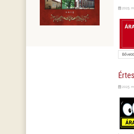
2025. m
Bővebbe
Érte
2025. m