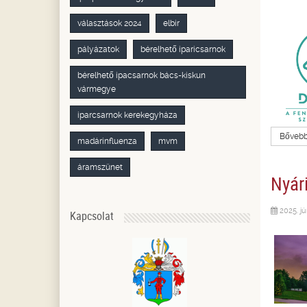
választások 2024
elbir
pályázatok
bérelhető iparicsarnok
bérelhető ipacsarnok bács-kiskun
vármegye
iparcsarnok kerekegyháza
Bővebbe
madárinfluenza
mvm
áramszünet
Nyár
2025. jú
Kapcsolat