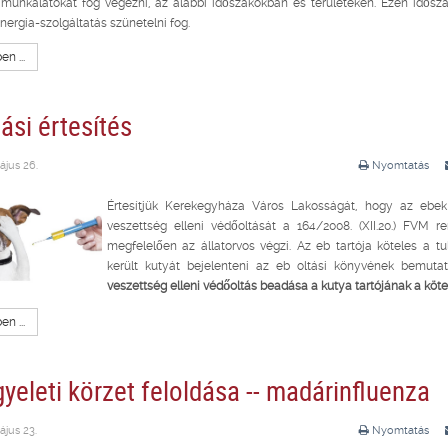
 munkálatokat fog végezni, az alábbi időszakokban és területeken. Ezen idős
nergia-szolgáltatás szünetelni fog.
n ...
ási értesítés
ájus 26.
Nyomtatás
Értesítjük Kerekegyháza Város Lakosságát, hogy az ebek
veszettség elleni védőoltását a 164/2008. (XII.20.) FVM r
megfelelően az állatorvos végzi. Az eb tartója köteles a t
került kutyát bejelenteni az eb oltási könyvének bemutat
veszettség elleni védőoltás beadása a kutya tartójának a köte
n ...
yeleti körzet feloldása -- madárinfluenza
ájus 23.
Nyomtatás