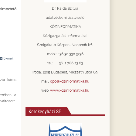
.
Dr. Rajda Szilvia
yelmeztető
adatvédelmi tisztviselő
KÖZINFORMATIKA
Közigazgatási Informatikai
Szolgáltató Központ Nonprofit Kft.
mobil: +36 30 330 3236
E-mail
tel.: +36 1 786 23 63
iroda: 1205 Budapest, Mikszáth utca 69.
zta káros
mail:
dpo@kozinformatika.hu
web:
www.kozinformatika.hu
terében a
változott.
Kerekegyházi SE