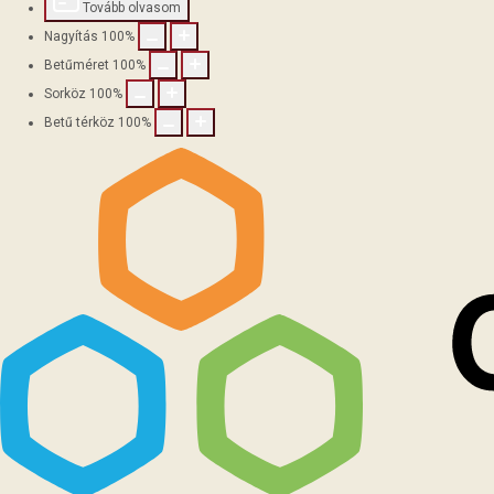
Tovább olvasom
Nagyítás
100
%
Betűméret
100
%
Sorköz
100
%
Betű térköz
100
%