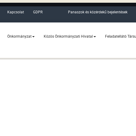
Kapcsolat
GDPR
Panaszok és közérdekű bejelentések
Önkormányzat
Közös Önkormányzati Hivatal
Feladatellátó Társ