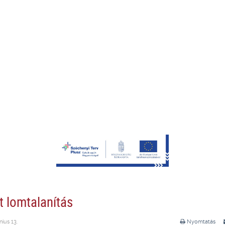
t lomtalanítás
nius 13.
Nyomtatás