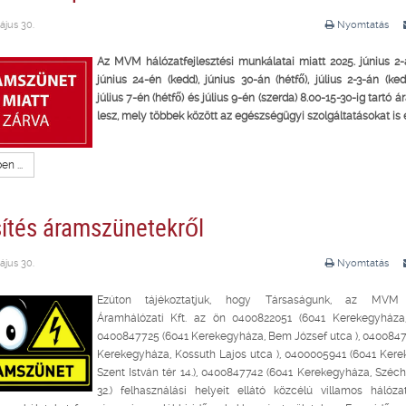
ájus 30.
Nyomtatás
Az MVM hálózatfejlesztési munkálatai miatt 2025. június 2-á
június 24-én (kedd), június 30-án (hétfő), július 2-3-án (ked
július 7-én (hétfő) és július 9-én (szerda) 8.00-15-30-ig tartó
lesz, mely
többek között az egészségügyi szolgáltatásokat is é
n ...
sítés áramszünetekről
ájus 30.
Nyomtatás
Ezúton tájékoztatjuk, hogy Társaságunk, az MV
Áramhálózati Kft. az ön 0400822051 (6041 Kerekegyháza,
0400847725 (6041 Kerekegyháza, Bem József utca ), 0400847
Kerekegyháza, Kossuth Lajos utca ), 0400005941 (6041 Kere
Szent István tér 14.), 0400847742 (6041 Kerekegyháza, Széc
32.) felhasználási helyeit ellátó közcélú villamos hálóza