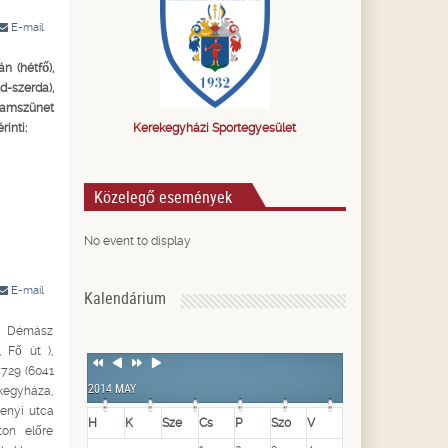
E-mail
n (hétfő),
d-szerda),
 áramszünet
Kerekegyházi Sportegyesület
rinti:
Közelegő események
No event to display
E-mail
Kalendárium
M Démász
 Fő út ),
Previous
Previous
Next
Next
729 (6041
Year
Month
Year
Month
2014 MAY
kegyháza,
henyi utca
H
K
Sze
Cs
P
Szo
V
ton előre