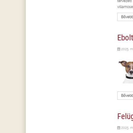
tervezett
villamose
Bővebbe
Ebolt
2025. m
Bővebbe
Felüg
2025. m