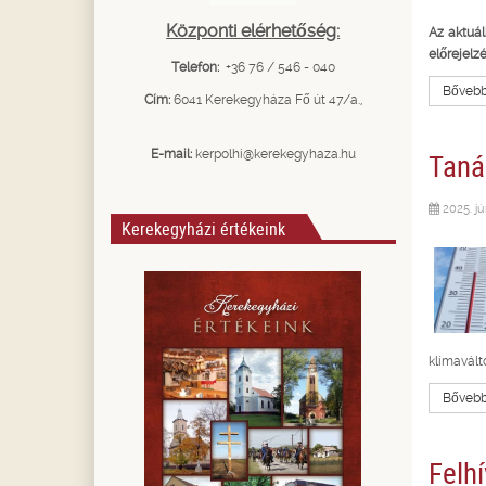
Központi elérhetőség:
Az aktuál
előrejelz
Telefon:
+36 76 / 546 - 040
Bővebbe
Cím:
6041 Kerekegyháza Fő út 47/a.,
Taná
E-mail:
kerpolhi@kerekegyhaza.hu
2025. jú
Kerekegyházi értékeink
klímavált
Bővebbe
Felh