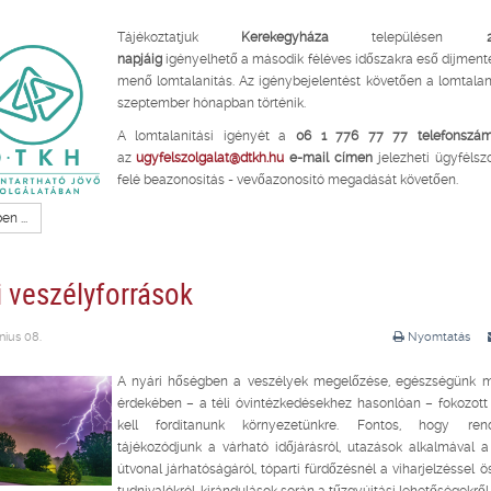
Tájékoztatjuk
Kerekegyháza
településen
napjáig
igényelhető a második féléves időszakra eső díjmen
menő lomtalanítás. Az igénybejelentést követően a lomtalan
szeptember hónapban történik.
A lomtalanítási igényét a
06 1 776 77 77 telefonszá
az
ugyfelszolgalat@dtkh.hu
e-mail címen
jelezheti ügyfélsz
felé beazonosítás - vevőazonosító megadását követően.
n ...
i veszélyforrások
nius 08.
Nyomtatás
A nyári hőségben a veszélyek megelőzése, egészségünk 
érdekében – a téli óvintézkedésekhez hasonlóan – fokozott
kell fordítanunk környezetünkre. Fontos, hogy rend
tájékozódjunk a várható időjárásról, utazások alkalmával a
útvonal járhatóságáról, tóparti fürdőzésnél a viharjelzéssel 