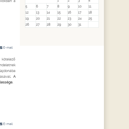
1
2
3
4
zakokban a
5
6
7
8
9
10
11
12
13
14
15
16
17
18
19
20
21
22
23
24
25
26
27
28
29
30
31
E-mail
 kötelező
endeletnek
ulajdonába
ásával
. A
lessége.
E-mail