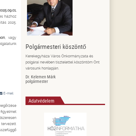
2025.09.01.
tes házhoz
ítás 2025.
mon
, vagy
olgálatunk
Polgármesteri köszöntő
Kerekegyháza Város Önkormányzata és
polgárai nevében tisztelettel köszöntöm Önt
városunk honlapján.
Dr. Kelemen Márk
polgármester
E-mail
Adatvédelem
megőrzése
 figyelmet
szeresen
 tervezett
összefüggő