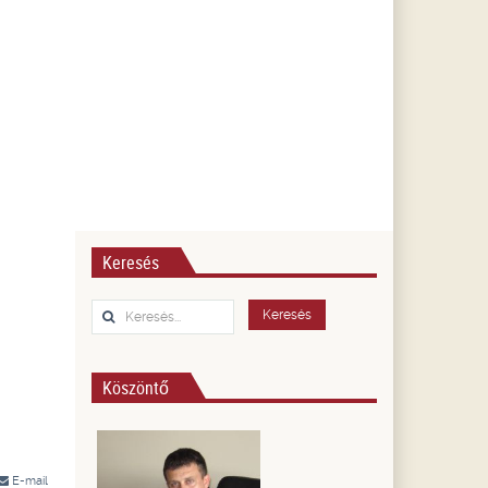
Keresés
Keresés...
Keresés
Köszöntő
E-mail