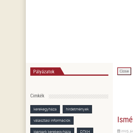
Pályázatok
Close
Cimkék
kerekegyháza
hirdetmények
Ismé
választási információk
2025. jú
iparpark kerekegyháza
DTKH