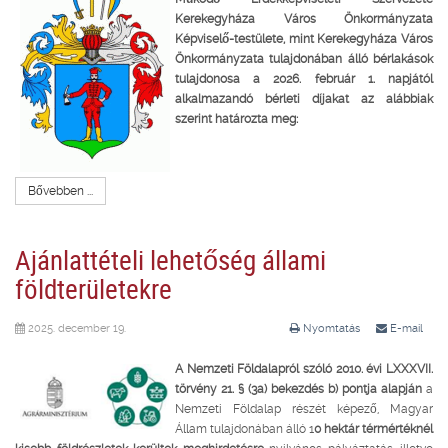
Kerekegyháza Város Önkormányzata
Képviselő-testülete, mint Kerekegyháza Város
Önkormányzata tulajdonában álló bérlakások
tulajdonosa a 2026. február 1. napjától
alkalmazandó bérleti díjakat az alábbiak
szerint határozta meg:
Bővebben ...
Ajánlattételi lehetőség állami
földterületekre
2025. december 19.
Nyomtatás
E-mail
A Nemzeti Földalapról szóló 2010. évi LXXXVII.
törvény 21. § (3a) bekezdés b) pontja alapján
a
Nemzeti Földalap részét képező, Magyar
Állam tulajdonában álló 1
0 hektár térmértéknél