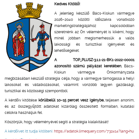
Kedves Kitöltő!
A jelenleg készülő Bács-Kiskun vármegye
2026–2040 közötti időszakra vonatkozó
marketingstratégiájához kapcsolódóan
szeretnénk az Ön véleményét is kikérni, hogy
minél jobban megismerhessük a valós
lakossági és turisztikai igényeket és
lehetőségeket.
A TOP_PLUSZ-3.1.1-21-BK1-2022-00001
azonosító számú pályázat keretében
, Bács-
Kiskun vármegye Önkormányzata
megbízásában készülő stratégia célja, hogy a vármegye támogassa a helyi
lakosokat és vállalkozásokat, valamint vonzóbb legyen gazdasági,
turisztikai és közösségi szempontból.
A kérdőív kitöltése
körülbelül 10–15 percet vesz igénybe,
teljesen anonim,
és az összegyűjtött adatokat kizárólag összesített formában, kutatási
célokra használjuk fel.
Köszönjük, hogy véleményével segíti a stratégia kialakítását!
A kérdőívet itt tudja kitölteni:
https://adatok.limequery.com/732414?lang=hu