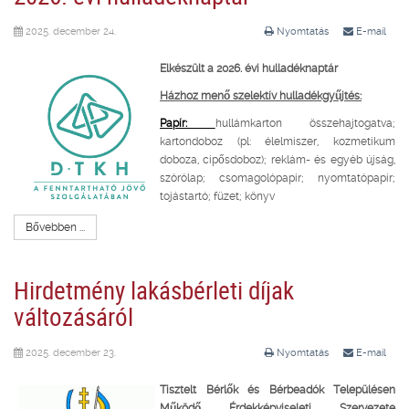
2025. december 24.
Nyomtatás
E-mail
Elkészült a 2026. évi hulladéknaptár
Házhoz menő szelektív hulladékgyűjtés:
Papír:
hullámkarton összehajtogatva;
kartondoboz (pl: élelmiszer, kozmetikum
doboza, cipősdoboz); reklám- és egyéb újság,
szórólap; csomagolópapír; nyomtatópapír;
tojástartó; füzet; könyv
Bővebben ...
Hirdetmény lakásbérleti díjak
változásáról
2025. december 23.
Nyomtatás
E-mail
Tisztelt Bérlők és Bérbeadók Településen
Működő Érdekképviseleti Szervezete