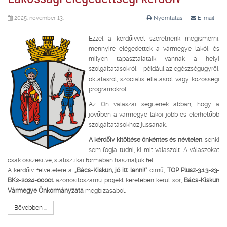
2025. november 13.
Nyomtatás
E-mail
Ezzel a kérdőívvel szeretnénk megismerni,
mennyire elégedettek a vármegye lakói, és
milyen tapasztalataik vannak a helyi
szolgáltatásokról – például az egészségügyről,
oktatásról, szociális ellátásról vagy közösségi
programokról.
Az Ön válaszai segítenek abban, hogy a
jövőben a vármegye lakói jobb és elérhetőbb
szolgáltatásokhoz jussanak.
A kérdőív kitöltése önkéntes és névtelen
, senki
sem fogja tudni, ki mit válaszolt. A válaszokat
csak összesítve, statisztikai formában használjuk fel.
A kérdőív felvételére a
„Bács-Kiskun, jó itt lenni!”
című,
TOP Plusz-3.1.3-23-
BK2-2024-00001
azonosítószámú projekt keretében kerül sor,
Bács-Kiskun
Vármegye Önkormányzata
megbízásából.
Bővebben ...