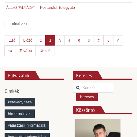
ÁLLÁSPÁLYÁZAT -- Közterület-felügyelő
2. oldal / 11
Első
Előző
1
2
3
4
5
6
7
8
9
10
Tovább
Utolsó
Pályázatok
Keresés
Keresés...
Cimkék
Keresés
kerekegyháza
Köszöntő
hirdetmények
választási információk
iparpark kerekegyháza