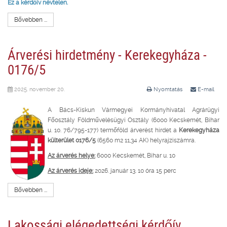
Ez a kérdőív névtelen.
Bővebben ...
Árverési hirdetmény - Kerekegyháza -
0176/5
2025. november 20.
Nyomtatás
E-mail
A Bács-Kiskun Vármegyei Kormányhivatal Agrárügyi
Főosztály Földművelésügyi Osztály (6000 Kecskemét, Bihar
u. 10. 76/795-177) termőföld árverést hirdet a
Kerekegyháza
külterület 0176/5
(6560 m2 11,34 AK) helyrajziszámra.
Az árverés helye:
6000 Kecskemét, Bihar u. 10
Az árverés ideje:
2026. január 13. 10 óra 15 perc
Bővebben ...
Lakossági elégedettségi kérdőív