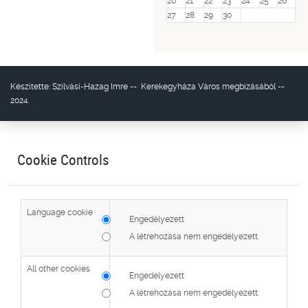
20
21
22
23
24
25
26
27
28
29
30
Készítette:
Szilvási-Hazag Imre
--
Kerekegyháza Város
megbízásából --
2024.
Cookie Controls
Language cookie
Engedélyezett
A létrehozása nem engedélyezett.
All other cookies
Engedélyezett
A létrehozása nem engedélyezett.