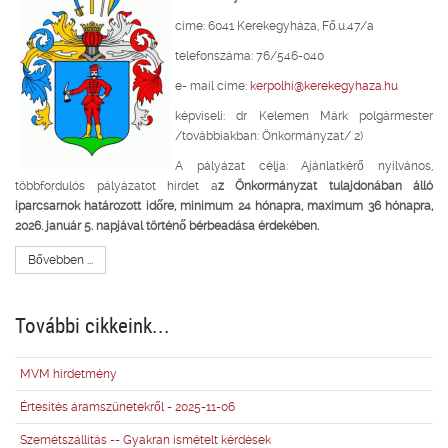
címe: 6041 Kerekegyháza, Fő.u.47/a
telefonszáma: 76/546-040
e- mail címe:
kerpolhi@kerekegyhaza.hu
képviseli: dr Kelemen Márk polgármester
/továbbiakban: Önkormányzat/ 2)
A pályázat célja: Ajánlatkérő nyilvános,
többfordulós pályázatot hirdet a
z Önkormányzat tulajdonában álló
iparcsarnok határozott időre, minimum 24 hónapra, maximum 36 hónapra,
2026. január 5. napjával történő bérbeadása érdekében.
Bővebben ...
További cikkeink...
MVM hirdetmény
Értesítés áramszünetekről - 2025-11-06
Szemétszállítás -- Gyakran ismételt kérdések