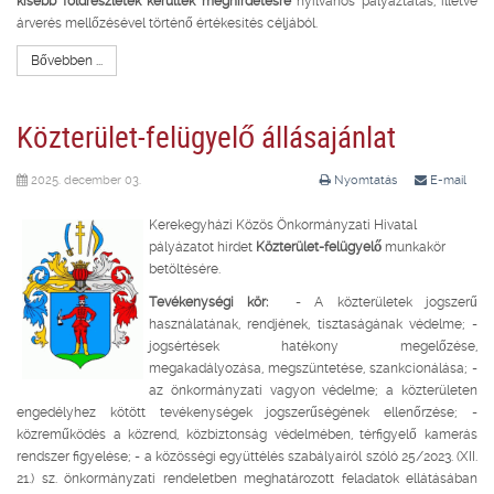
kisebb földrészletek kerültek meghirdetésre
nyilvános pályáztatás, illetve
árverés mellőzésével történő értékesítés céljából.
Bővebben ...
Közterület-felügyelő állásajánlat
2025. december 03.
Nyomtatás
E-mail
Kerekegyházi Közös Önkormányzati Hivatal
pályázatot hirdet
Közterület-felügyelő
munkakör
betöltésére.
Tevékenységi kör:
- A közterületek jogszerű
használatának, rendjének, tisztaságának védelme; -
jogsértések hatékony megelőzése,
megakadályozása, megszüntetése, szankcionálása; -
az önkormányzati vagyon védelme; a közterületen
engedélyhez kötött tevékenységek jogszerűségének ellenőrzése; -
közreműködés a közrend, közbiztonság védelmében, térfigyelő kamerás
rendszer figyelése; - a közösségi együttélés szabályairól szóló 25/2023. (XII.
21.) sz. önkormányzati rendeletben meghatározott feladatok ellátásában