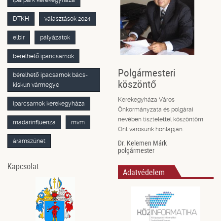
DTKH
választások 2024
elbir
pályázatok
bérelhető iparicsarnok
Polgármesteri
bérelhető ipacsarnok bács-
köszöntő
kiskun vármegye
Kerekegyháza Város
iparcsarnok kerekegyháza
Önkormányzata és polgárai
nevében tisztelettel köszöntöm
madárinfluenza
mvm
Önt városunk honlapján.
áramszünet
Dr. Kelemen Márk
polgármester
Kapcsolat
Adatvédelem