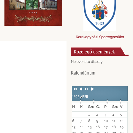
Kerekegyházi Sportegyesület
Közelegő események
No event to display
Kalendárium
Previous
Previous
Next
Next
Year
Month
Year
Month
1992 APRIL
H
K
Sze
Cs
P
Szo
V
1
2
3
4
5
6
7
8
9
10
11
12
13
14
15
16
17
18
19