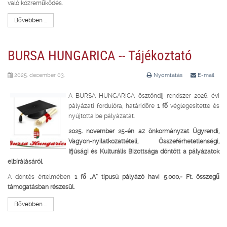
való közreműködés.
Bővebben ...
BURSA HUNGARICA -- Tájékoztató
2025. december 03.
Nyomtatás
E-mail
A BURSA HUNGARICA ösztöndíj rendszer 2026. évi
pályázati fordulóra, határidőre
1 fő
véglegesítette és
nyújtotta be pályázatát.
2025. november 25-én az önkormányzat Ügyrendi,
Vagyon-nyilatkozattételi, Összeférhetetlenségi,
Ifjúsági és Kulturális Bizottsága döntött a pályázatok
elbírálásáról.
A döntés értelmében
1 fő „A” típusú pályázó havi 5.000,- Ft. összegű
támogatásban részesül.
Bővebben ...