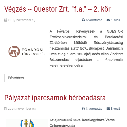
Végzés -- Questor Zrt. "f.a." -- 2. kör
2025. november 15.
Nyomtatás
E-mail
A Fővárosi Törvényszék a QUESTOR
Értékpapírkereskedelmi és Befektetési
Zártkörűen Működő Részvénytársaság
"felszámolás alatt" (1071 Budapest, Damjanich
utca 11-15. 1. em. 124. ajtó) adós ellen /indított
felszámolási eljárásban
a felszámoló
kérelmére elrendeli a
Bővebben ...
Pályázat iparcsarnok bérbeadásra
2025. november 04.
Nyomtatás
E-mail
Az ajánlatkérő neve:
Kerekegyháza Város
Önkormányzata