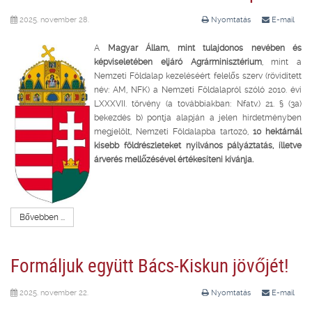
2025. november 28.
Nyomtatás
E-mail
A
Magyar Állam, mint tulajdonos nevében és
képviseletében eljáró Agrárminisztérium
, mint a
Nemzeti Földalap kezeléséért felelős szerv (rövidített
név: AM, NFK) a Nemzeti Földalapról szóló 2010. évi
LXXXVII. törvény (a továbbiakban: Nfatv.) 21. § (3a)
bekezdés b) pontja alapján a jelen hirdetményben
megjelölt, Nemzeti Földalapba tartozó,
10 hektárnál
kisebb földrészleteket nyilvános pályáztatás, ílletve
árverés mellőzésével értékesíteni kívánja.
Bővebben ...
Formáljuk együtt Bács-Kiskun jövőjét!
2025. november 22.
Nyomtatás
E-mail