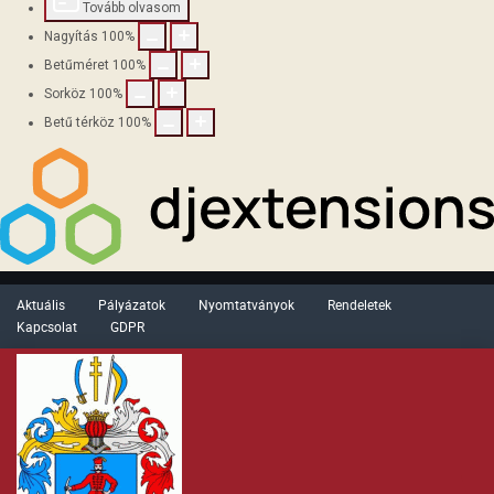
Tovább olvasom
Nagyítás
100
%
Betűméret
100
%
Sorköz
100
%
Betű térköz
100
%
Aktuális
Pályázatok
Nyomtatványok
Rendeletek
Kapcsolat
GDPR