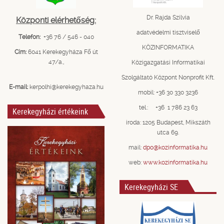
Dr. Rajda Szilvia
Központi elérhetőség:
adatvédelmi tisztviselő
Telefon:
+36 76 / 546 - 040
KÖZINFORMATIKA
Cím:
6041 Kerekegyháza Fő út
47/a.,
Közigazgatási Informatikai
Szolgáltató Központ Nonprofit Kft.
E-mail:
kerpolhi@kerekegyhaza.hu
mobil: +36 30 330 3236
tel.: +36 1 786 23 63
Kerekegyházi értékeink
iroda: 1205 Budapest, Mikszáth
utca 69.
mail:
dpo@kozinformatika.hu
web:
www.kozinformatika.hu
Kerekegyházi SE