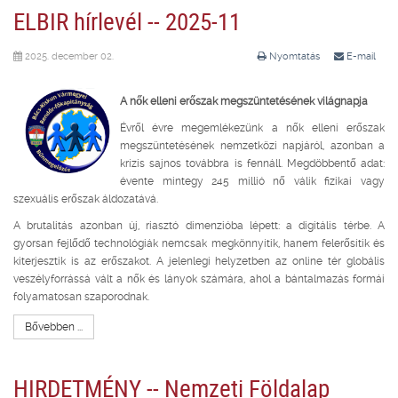
ELBIR hírlevél -- 2025-11
2025. december 02.
Nyomtatás
E-mail
A nők elleni erőszak megszüntetésének világnapja
Évről évre megemlékezünk a nők elleni erőszak
megszüntetésének nemzetközi napjáról, azonban a
krízis sajnos továbbra is fennáll. Megdöbbentő adat:
évente mintegy 245 millió nő válik fizikai vagy
szexuális erőszak áldozatává.
A brutalitás azonban új, riasztó dimenzióba lépett: a digitális térbe. A
gyorsan fejlődő technológiák nemcsak megkönnyítik, hanem felerősítik és
kiterjesztik is az erőszakot. A jelenlegi helyzetben az online tér globális
veszélyforrássá vált a nők és lányok számára, ahol a bántalmazás formái
folyamatosan szaporodnak.
Bővebben ...
HIRDETMÉNY -- Nemzeti Földalap