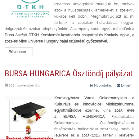
izgalmas anyagokkal mutatjuk be, melyek
azok a hulladékfajták, amelyeket a szelektív
kukába kell dobni. Megmutatjuk azt is, mi
történik a szelektív hulladékkal, hogyan
dolgozzuk fel azokat telephelyünkön. A kampány során együttműködünk a
Duna Aszfalt-DTKH Kecskemét kosárlabda csapattal és Konkoly Ágival, a
2012-es Miss Universe Hungary bajai születésű győztesével.
Bővebben ...
BURSA HUNGARICA Ösztöndíj pályázat
2024. november 04.
Nyomtatás
E-mail
Kerekegyháza Város Önkormányzata a
Kulturális és Innovációs Minisztériummal
együttműködve
ezennel kiírja
2025. évre
a
BURSA HUNGARICA
Felsőoktatási
Önkormányzati Ösztöndíjpályázatot
felsőoktatási hallgatók (a 2024/2025. tanév II.
félévére és a 2025/2026. tanév I. félévére),