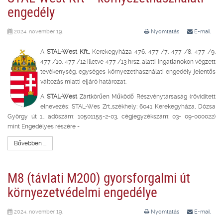
engedély
2024. november 19.
Nyomtatás
E-mail
A
STAL-West Kft.,
Kerekegyháza 476, 477 /7, 477 /8, 477 /9,
477 /10, 477 /12 illetve 477 /13 hrsz. alatti ingatlanokon végzett
tevékenység, egységes környezethasználati engedély jelentős
változás miatti eljáró határozat.
A
STAL-West
Zártkörűen Működő Részvénytársaság (rövidített
elnevezés: STAL-Wes Zrt.,székhely: 6041 Kerekegyháza, Dózsa
György út 1., adószám: 10501155-2-03, cégjegyzékszám: 03- 09-000022)
mint Engedélyes részére -
Bővebben ...
M8 (távlati M200) gyorsforgalmi út
környezetvédelmi engedélye
2024. november 19.
Nyomtatás
E-mail