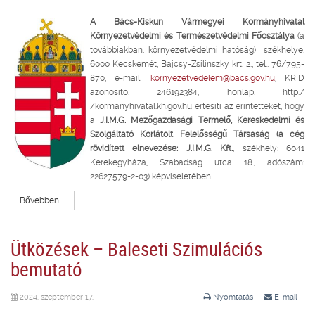
A Bács-Kiskun Vármegyei Kormányhivatal
Környezetvédelmi és Természetvédelmi Főosztálya
(a
továbbiakban: környezetvédelmi hatóság) székhelye:
6000 Kecskemét, Bajcsy-Zsilinszky krt. 2., tel.: 76/795-
870, e-mail:
kornyezetvedelem@bacs.gov.hu
, KRID
azonosító: 246192384, honlap: http:/
/kormanyhivatal.kh.gov.hu értesíti az érintetteket, hogy
a
J.I.M.G. Mezőgazdasági Termelő, Kereskedelmi és
Szolgáltató Korlátolt Felelősségű Társaság (a cég
rövidített elnevezése: J.I.M.G. Kft.
, székhely: 6041
Kerekegyháza, Szabadság utca 18., adószám:
22627579-2-03) képviseletében
Bővebben ...
Ütközések – Baleseti Szimulációs
bemutató
2024. szeptember 17.
Nyomtatás
E-mail