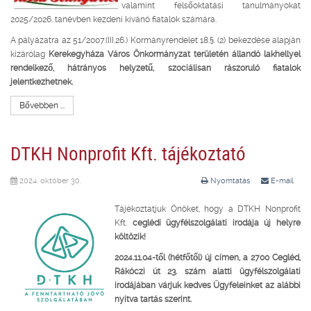
valamint felsőoktatási tanulmányokat
2025/2026. tanévben kezdeni kívánó fiatalok számára.
A pályázatra az 51/2007.(III.26.) Kormányrendelet 18.§. (2) bekezdése alapján
kizárólag
Kerekegyháza Város Önkormányzat területén állandó lakhellyel
rendelkező, hátrányos helyzetű, szociálisan rászoruló fiatalok
jelentkezhetnek.
Bővebben ...
DTKH Nonprofit Kft. tájékoztató
2024. október 30.
Nyomtatás
E-mail
Tájékoztatjuk Önöket, hogy a DTKH Nonprofit
Kft.
ceglédi ügyfélszolgálati irodája új helyre
költözik!
2024.11.04-től (hétfőtől) új címen, a 2700 Cegléd,
Rákóczi út 23. szám alatti ügyfélszolgálati
irodájában várjuk kedves Ügyfeleinket az alábbi
nyitva tartás szerint.