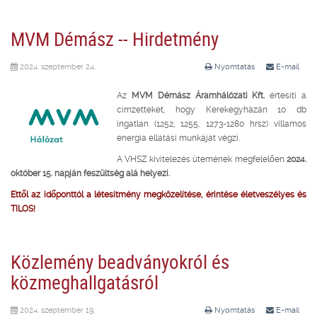
MVM Démász -- Hirdetmény
2024. szeptember 24.
Nyomtatás
E-mail
Az
MVM Démász Áramhálózati Kft.
értesíti a
címzetteket, hogy Kerekegyházán 10 db
ingatlan (1252, 1255, 1273-1280 hrsz) villamos
energia ellátási munkáját végzi.
A VHSZ kivitelezés ütemének megfelelően
2024.
október 15.
napján feszültség alá helyezi.
Ettől az időponttól a létesítmény megközelítése, érintése életveszélyes és
TILOS!
Közlemény beadványokról és
közmeghallgatásról
2024. szeptember 19.
Nyomtatás
E-mail