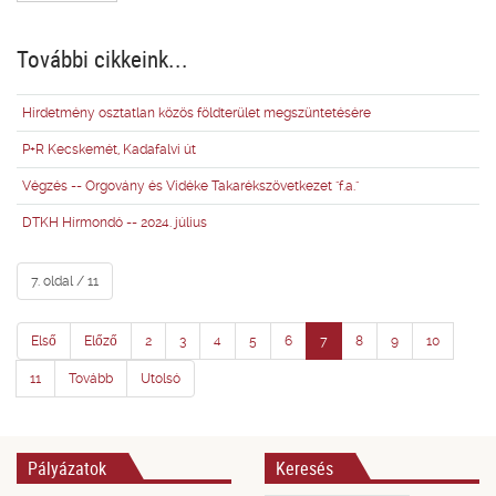
További cikkeink...
Hirdetmény osztatlan közös földterület megszüntetésére
P+R Kecskemét, Kadafalvi út
Végzés -- Orgovány és Vidéke Takarékszövetkezet "f.a."
DTKH Hírmondó -- 2024. július
7. oldal / 11
Első
Előző
2
3
4
5
6
7
8
9
10
11
Tovább
Utolsó
Pályázatok
Keresés