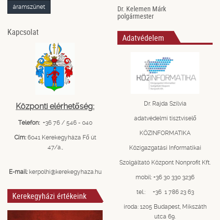
áramszünet
Dr. Kelemen Márk
polgármester
Kapcsolat
Adatvédelem
Dr. Rajda Szilvia
Központi elérhetőség:
adatvédelmi tisztviselő
Telefon:
+36 76 / 546 - 040
KÖZINFORMATIKA
Cím:
6041 Kerekegyháza Fő út
47/a.,
Közigazgatási Informatikai
Szolgáltató Központ Nonprofit Kft.
E-mail:
kerpolhi@kerekegyhaza.hu
mobil: +36 30 330 3236
tel.: +36 1 786 23 63
Kerekegyházi értékeink
iroda: 1205 Budapest, Mikszáth
utca 69.