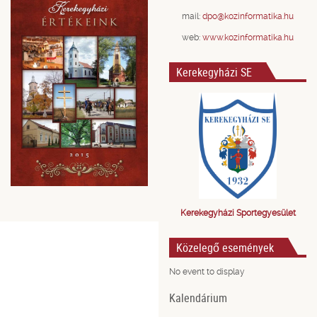
mail:
dpo@kozinformatika.hu
web:
www.kozinformatika.hu
Kerekegyházi SE
Kerekegyházi Sportegyesület
Közelegő események
No event to display
Kalendárium