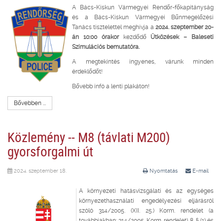
A Bács-Kiskun Vármegyei Rendőr-főkapitányság
és a Bács-Kiskun Vármegyei Bűnmegelőzési
Tanács tisztelettel meghívja a
2024. szeptember 20-
án 10:00 órakor
kezdődő
Ütközések – Baleseti
Szimulációs bemutatóra.
A megtekintés ingyenes, várunk minden
érdeklődőt!
Bővebb infó a lenti plakáton!
Bővebben ...
Közlemény -- M8 (távlati M200)
gyorsforgalmi út
2024. szeptember 18.
Nyomtatás
E-mail
A környezeti hatásvizsgálati és az egységes
környezethasználati engedélyezési eljárásról
szóló 314/2005. (XII. 25.) Korm. rendelet (a
továbbiakban: 314/2005. Korm. rendelet) 8. § (1) és