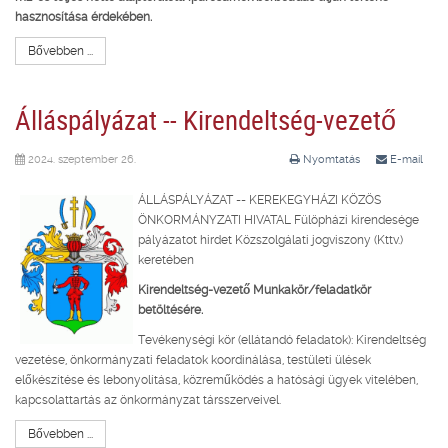
hasznosítása érdekében.
Bővebben ...
Álláspályázat -- Kirendeltség-vezető
2024. szeptember 26.
Nyomtatás
E-mail
ÁLLÁSPÁLYÁZAT -- KEREKEGYHÁZI KÖZÖS
ÖNKORMÁNYZATI HIVATAL Fülöpházi kirendesége
pályázatot hirdet Közszolgálati jogviszony (Kttv.)
keretében
Kirendeltség-vezető Munkakör/feladatkör
betöltésére.
Tevékenységi kör (ellátandó feladatok): Kirendeltség
vezetése, önkormányzati feladatok koordinálása, testületi ülések
előkészítése és lebonyolítása, közreműködés a hatósági ügyek vitelében,
kapcsolattartás az önkormányzat társszerveivel.
Bővebben ...