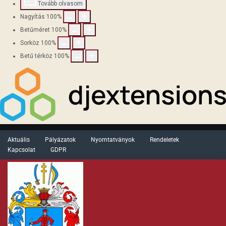
Tovább olvasom
Nagyítás
100
%
Betűméret
100
%
Sorköz
100
%
Betű térköz
100
%
Aktuális
Pályázatok
Nyomtatványok
Rendeletek
Kapcsolat
GDPR