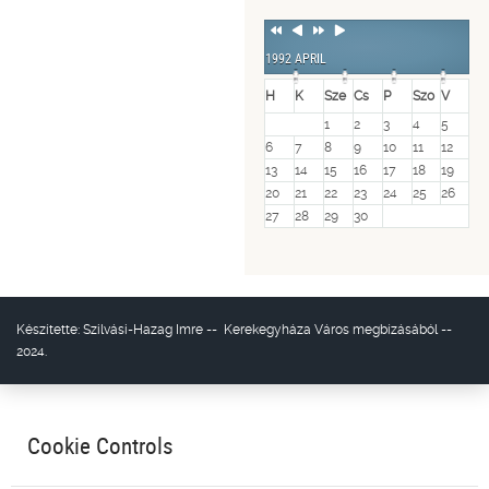
Previous
Previous
Next
Next
Year
Month
Year
Month
1992 APRIL
H
K
Sze
Cs
P
Szo
V
1
2
3
4
5
6
7
8
9
10
11
12
13
14
15
16
17
18
19
20
21
22
23
24
25
26
27
28
29
30
Készítette:
Szilvási-Hazag Imre
--
Kerekegyháza Város
megbízásából --
2024.
Cookie Controls