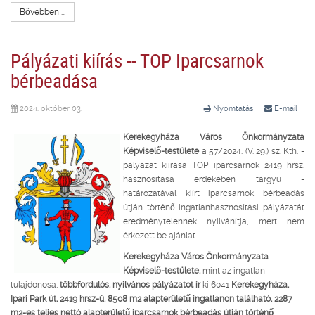
Bővebben ...
Pályázati kiírás -- TOP Iparcsarnok
bérbeadása
2024. október 03.
Nyomtatás
E-mail
Kerekegyháza Város Önkormányzata
Képviselő-testülete
a 57/2024. (V. 29.) sz. Kth. -
pályázat kiírása TOP iparcsarnok 2419 hrsz.
hasznosítása érdekében tárgyú -
határozatával kiírt iparcsarnok bérbeadás
útján történő ingatlanhasznosítási pályázatát
eredménytelennek nyilvánítja, mert nem
érkezett be ajánlat.
Kerekegyháza Város Önkormányzata
Képviselő-testülete,
mint az ingatlan
tulajdonosa,
többfordulós, nyilvános pályázatot ír
ki 6041
Kerekegyháza,
Ipari Park út, 2419 hrsz-ú, 8508 m2 alapterületű ingatlanon található, 2287
m2-es teljes nettó alapterületű iparcsarnok bérbeadás útján történő