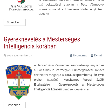
(1a) bekezdései alapján a Pest Vármegyei
Kormányhivatal a következő közleményt teszi
közhírré:
Bővebben ...
Gyereknevelés a Mesterséges
Intelligencia korában
2024. szeptember 17.
Nyomtatás
E-mail
A Bács-Kiskun Vármegyei Rendőr-főkapitányság és
a Bács-Kiskun Vármegyei Bűnmegelőzési Tanács
tisztelettel meghívja a
2024. szeptember 19-én 17:30
órakor
kezdődő
Kecskemét Városi Szülői
Értekezletre
–
Gyereknevelés a Mesterséges
Intelligencia korában
című rendezvényre.
Bővebben ...