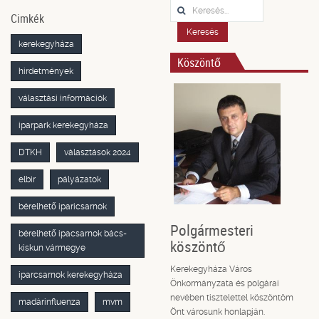
Keresés...
Cimkék
Keresés
kerekegyháza
Köszöntő
hirdetmények
választási információk
iparpark kerekegyháza
DTKH
választások 2024
elbir
pályázatok
bérelhető iparicsarnok
Polgármesteri
bérelhető ipacsarnok bács-
köszöntő
kiskun vármegye
Kerekegyháza Város
iparcsarnok kerekegyháza
Önkormányzata és polgárai
nevében tisztelettel köszöntöm
madárinfluenza
mvm
Önt városunk honlapján.