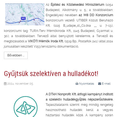
Az
Építési és Közlekedési Minisztérium
(1054
Budapest, Alkotmány u. 5.; a továbbiakban:
Engedélyes) nevében
az M8 DD Konzorcium
[konzorcium vezető: UTIBER Közúti Beruházó
Kft. (1115 B_udape_st,_Cs.óka __ u. 7-13.),
konzorciumi tag: TURA-Terv Mérnökiroda Kft., 1145 Budapest, Gyarmat u.
30.); a továbbiakban: Tervező által benyújtott kérelemre, a Tervező és
megbízásából a
VIKÖTI Mérnök Iroda Kft.
(1519 Bp., Postafiók 241.) által 2024
júniusában készített V153 tervszámú dokumentáció,
Bővebben ...
Gyűjtsük szelektíven a hulladékot!
2024. november 05.
Nyomtatás
E-mail
A DTkH Nonprofit Kft. átfogó kampányt indított
a szelektív hulladékgyűjtés népszerűsítésére.
Tapasztalataink szerint még mindig rengeteg
hasznosítható hulladék kerül a vegyes
háztartási hulladék közé. A kampány során