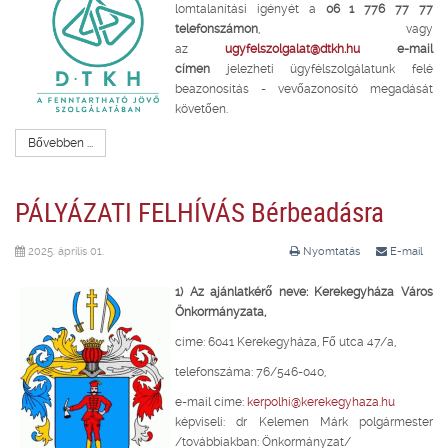
lomtalanítási igényét a
06 1 776 77 77
telefonszámon
, vagy
az
ugyfelszolgalat@dtkh.hu
e-mail
címen
jelezheti ügyfélszolgálatunk felé
beazonosítás - vevőazonosító megadását
követően.
Bővebben ...
PÁLYÁZATI FELHÍVÁS Bérbeadásra
2025. április 01.
Nyomtatás
E-mail
1) Az ajánlatkérő neve: Kerekegyháza Város
Önkormányzata,
címe: 6041 Kerekegyháza, Fő utca 47/a,
telefonszáma: 76/546-040,
e-mail címe:
kerpolhi@kerekegyhaza.hu
képviseli: dr Kelemen Márk polgármester
/továbbiakban: Önkormányzat/