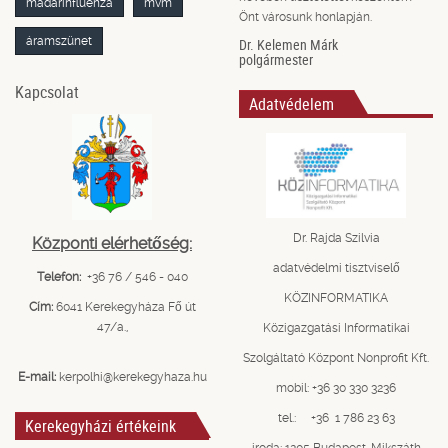
madárinfluenza
mvm
Önt városunk honlapján.
áramszünet
Dr. Kelemen Márk
polgármester
Kapcsolat
Adatvédelem
Dr. Rajda Szilvia
Központi elérhetőség:
adatvédelmi tisztviselő
Telefon:
+36 76 / 546 - 040
KÖZINFORMATIKA
Cím:
6041 Kerekegyháza Fő út
47/a.,
Közigazgatási Informatikai
Szolgáltató Központ Nonprofit Kft.
E-mail:
kerpolhi@kerekegyhaza.hu
mobil: +36 30 330 3236
tel.: +36 1 786 23 63
Kerekegyházi értékeink