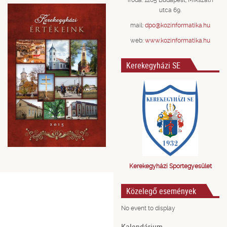
iroda: 1205 Budapest, Mikszáth
utca 69.
mail:
dpo@kozinformatika.hu
web:
www.kozinformatika.hu
Kerekegyházi SE
Kerekegyházi Sportegyesület
Közelegő események
No event to display