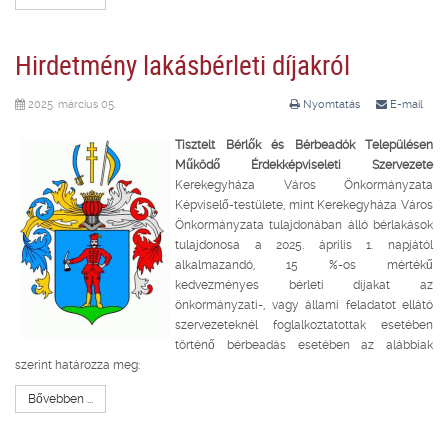
Hirdetmény lakásbérleti díjakról
2025. március 05.
Nyomtatás
E-mail
Tisztelt Bérlők és Bérbeadók Településen
Működő Érdekképviseleti Szervezete
Kerekegyháza Város Önkormányzata
Képviselő-testülete, mint Kerekegyháza Város
Önkormányzata tulajdonában álló bérlakások
tulajdonosa a 2025. április 1. napjától
alkalmazandó, 15 %-os mértékű
kedvezményes bérleti díjakat az
önkormányzati-, vagy állami feladatot ellátó
szervezeteknél foglalkoztatottak esetében
történő bérbeadás esetében az alábbiak
szerint határozza meg:
Bővebben ...