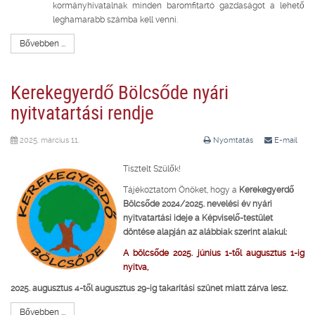
kormányhivatalnak minden baromfitartó gazdaságot a lehető
leghamarabb számba kell venni.
Bővebben ...
Kerekegyerdő Bölcsőde nyári
nyitvatartási rendje
2025. március 11.
Nyomtatás
E-mail
Tisztelt Szülők!
Tájékoztatom Önöket, hogy a
Kerekegyerdő
Bölcsőde 2024/2025. nevelési év
nyári
nyitvatartási ideje a Képviselő-testület
döntése alapján az alábbiak szerint alakul:
A bölcsőde 2025. június 1-től augusztus 1-ig
nyitva,
2025. augusztus 4-től augusztus 29-ig takarítási szünet miatt zárva lesz.
Bővebben ...