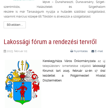
lépve – Dunaharaszti, Dunavarsány, Sziget­
szentmiklós, Halásztelek és Szigethalom
részére is már Társaságunk nyújtja a hulladék­ szállítási szolgáltatást,
valamint március közepé­ től Tökölön is átvesszük a szolgáltatást.
Bővebben ...
Lakossági fórum a rendezési tervről
2025. február 02.
Nyomtatás
E-mail
Kerekegyháza Város Önkormányzata
az új
településterv ismertetése céljából
lakossági
fórumot tart 2025. február 12-én 17 órai
kezdettel a Polgármesteri Hivatal
Dísztermében
.