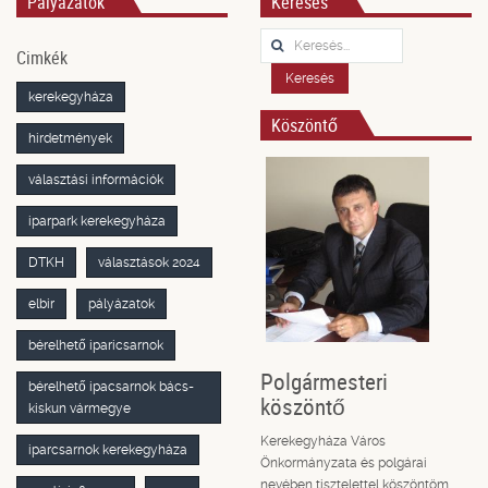
Pályázatok
Keresés
Keresés...
Cimkék
Keresés
kerekegyháza
Köszöntő
hirdetmények
választási információk
iparpark kerekegyháza
DTKH
választások 2024
elbir
pályázatok
bérelhető iparicsarnok
Polgármesteri
bérelhető ipacsarnok bács-
köszöntő
kiskun vármegye
Kerekegyháza Város
iparcsarnok kerekegyháza
Önkormányzata és polgárai
nevében tisztelettel köszöntöm