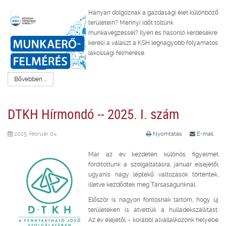
Hányan dolgoznak a gazdasági élet különböző
területein? Mennyi időt töltünk
munkavégzéssel? Ilyen és hasonló kérdésekre
keresi a választ a KSH legnagyobb folyamatos
lakossági felmérése.
Bővebben ...
DTKH Hírmondó -- 2025. I. szám
2025. február 04.
Nyomtatás
E-mail
Már az év kezdetén különös figyelmet
fordítottunk a szolgáltatásra, január elsejétől
ugyanis nagy léptékű változások történtek,
illetve kezdődtek meg Társaságunknál.
Először is nagyon fontosnak tartom, hogy új
területeken is átvettük a hulladékszállítást.
Az év elejétől – korábbi alvállalkozónk helyébe