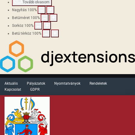
Tovább olvasom
Nagyítás
100
%
Betűméret
100
%
Sorköz
100
%
Betű térköz
100
%
Aktuális
Pályázatok
Nyomtatványok
Rendeletek
Kapcsolat
GDPR