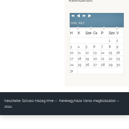
Kalendárium
Previous
Previous
Next
Next
Year
Month
Year
Month
2090 JULY
H
K
Sze
Cs
P
Szo
V
1
2
3
4
5
6
7
8
9
10
11
12
13
14
15
16
17
18
19
20
21
22
23
24
25
26
27
28
29
30
31
Készítette:
Szilvási-Hazag Imre
--
Kerekegyháza Város
megbízásából --
2024.