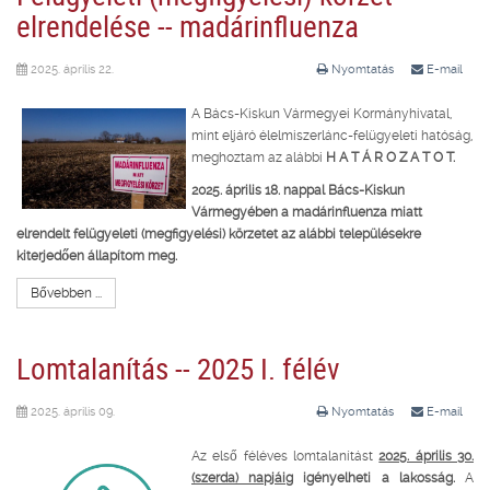
elrendelése -- madárinfluenza
2025. április 22.
Nyomtatás
E-mail
A Bács-Kiskun Vármegyei Kormányhivatal,
mint eljáró élelmiszerlánc-felügyeleti hatóság,
meghoztam az alábbi
H A T Á R O Z A T O T.
2025. április 18. nappal Bács-Kiskun
Vármegyében a madárinfluenza miatt
elrendelt felügyeleti (megfigyelési) körzetet az alábbi településekre
kiterjedően állapítom meg.
Bővebben ...
Lomtalanítás -- 2025 I. félév
2025. április 09.
Nyomtatás
E-mail
Az első féléves lomtalanítást
2025. április 30.
(szerda) napjáig
igényelheti a lakosság.
A