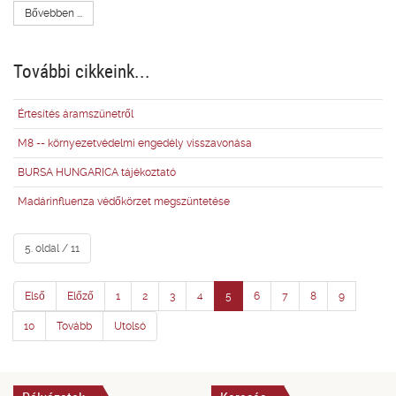
Bővebben ...
További cikkeink...
Értesítés áramszünetről
M8 -- környezetvédelmi engedély visszavonása
BURSA HUNGARICA tájékoztató
Madárinfluenza védőkörzet megszüntetése
5. oldal / 11
Első
Előző
1
2
3
4
5
6
7
8
9
10
Tovább
Utolsó