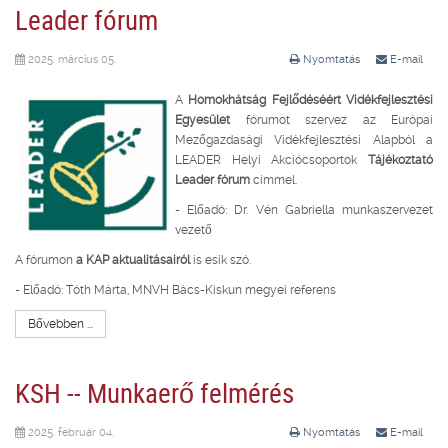
Leader fórum
2025. március 05.
Nyomtatás
E-mail
A
Homokhátság Fejlődéséért Vidékfejlesztési
Egyesület
fórumot szervez az Európai
Mezőgazdasági Vidékfejlesztési Alapból a
LEADER Helyi Akciócsoportok
Tájékoztató
Leader fórum
címmel.
- Előadó: Dr. Vén Gabriella munkaszervezet
vezető
A fórumon
a KAP aktualitásairól
is esik szó.
- Előadó: Tóth Márta, MNVH Bács-Kiskun megyei referens
Bővebben ...
KSH -- Munkaerő felmérés
2025. február 04.
Nyomtatás
E-mail