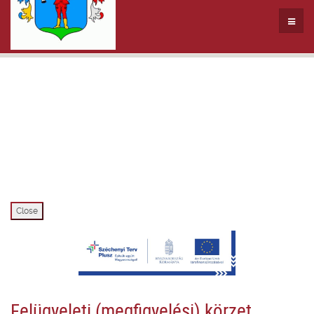
Close
Felügyeleti (megfigyelési) körzet