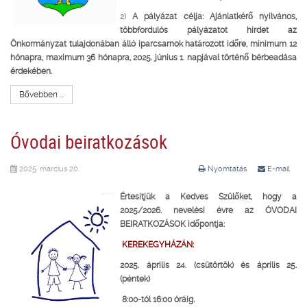
2)
A pályázat célja: Ajánlatkérő nyilvános,
többfordulós pályázatot hirdet az
Önkormányzat tulajdonában álló iparcsarnok határozott időre, minimum 12
hónapra, maximum 36 hónapra, 2025. június 1. napjával történő bérbeadása
érdekében.
Bővebben ...
Óvodai beiratkozások
2025. március 20.
Nyomtatás
E-mail
Értesítjük a Kedves Szülőket, hogy a
2025/2026. nevelési évre az
ÓVODAI
BEIRATKOZÁSOK időpontja:
KEREKEGYHÁZÁN:
2025. április 24. (csütörtök) és április 25.
(péntek)
8:00-tól 16:00 óráig.