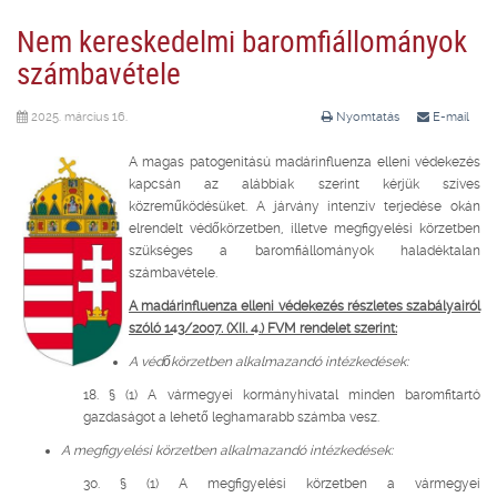
Nem kereskedelmi baromfiállományok
számbavétele
2025. március 16.
Nyomtatás
E-mail
A magas patogenitású madárinfluenza elleni védekezés
kapcsán az alábbiak szerint kérjük szíves
közreműködésüket. A járvány intenzív terjedése okán
elrendelt védőkörzetben, illetve megfigyelési körzetben
szükséges a baromfiállományok haladéktalan
számbavétele.
A madárinfluenza elleni védekezés részletes szabályairól
szóló 143/2007. (XII. 4.) FVM rendelet szerint:
A védőkörzetben alkalmazandó intézkedések:
18. § (1) A vármegyei kormányhivatal minden baromfitartó
gazdaságot a lehető leghamarabb számba vesz.
A megfigyelési körzetben alkalmazandó intézkedések:
30. § (1) A megfigyelési körzetben a vármegyei