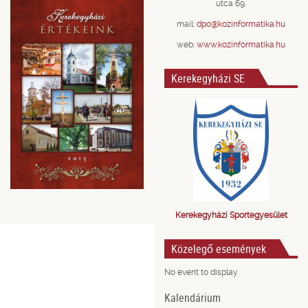
utca 69.
mail:
dpo@kozinformatika.hu
web:
www.kozinformatika.hu
Kerekegyházi SE
Kerekegyházi Sportegyesület
Közelegő események
No event to display
Kalendárium