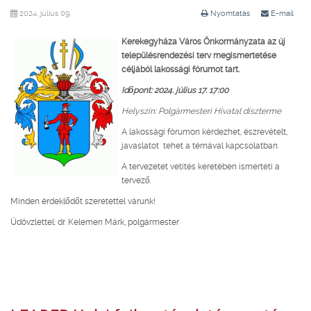
2024. július 09.
Nyomtatás
E-mail
Kerekegyháza Város Önkormányzata az új
településrendezési terv megismertetése
céljából lakossági fórumot tart.
Időpont:
2024. július 17. 17:00
Helyszín: Polgármesteri Hivatal díszterme
A lakossági fórumon kérdezhet, észrevételt,
javaslatot tehet a témával kapcsolatban.
A tervezetet vetítés keretében ismerteti a
tervező.
Minden érdeklődőt szeretettel várunk!
Üdövzlettel: dr. Kelemen Márk, polgármester