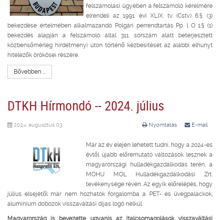
felszámolási ügyében a felszámoló kérelmére
elrendeli az 1991. évi XLIX. tv. (Cstv.) 6.§. (3)
bekezdése értelmében alkalmazandó Polgári perrendtartás Pp. l O 1.§ (1)
bekezdés alapján a felszámoló által 311. sorszám alatt beterjesztett
közbensőmérleg hirdetményi úton történő kézbesítését az alábbi elhunyt
hitelezők örökösei részére.
Bővebben ...
DTKH Hírmondó -- 2024. július
2024. augusztus 03.
Nyomtatás
E-mail
Már az év elején lehetett tudni, hogy a 2024-es
évtől újabb előremutató változások lesznek a
magyarországi hulladékgazdálkodás terén, a
MOHU MOL Hulladékgazdálkodási Zrt.
tevékenysége révén. Az egyik előrelépés, hogy
július elsejétől már nem hozhatók forgalomba a PET- és üvegpalackok,
alumínium dobozok visszaváltási díjas logó nélkül.
Magyarország is bevezette ugyanis az italcsomagolások visszaváltási