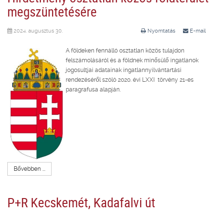
megszüntetésére
2024. augusztus 30.
Nyomtatás
E-mail
A földeken fennálló osztatlan közös tulajdon
felszámolásáról és a földnek minősülő ingatlanok
jogosultjai adatainak ingatlannyilvántartási
rendezéséről szóló 2020. évi LXXI törvény 21-es
paragrafusa alapján.
Bővebben ...
P+R Kecskemét, Kadafalvi út