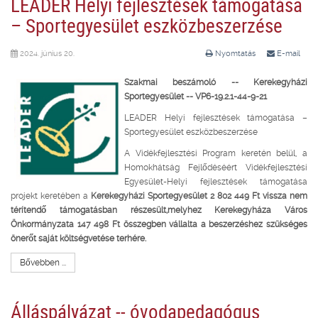
LEADER Helyi fejlesztések támogatása
– Sportegyesület eszközbeszerzése
2024. június 20.
Nyomtatás
E-mail
Szakmai beszámoló --
Kerekegyházi
Sportegyesület -- VP6-19.2.1-44-9-21
LEADER Helyi fejlesztések támogatása –
Sportegyesület eszközbeszerzése
A Vidékfejlesztési Program keretén belül, a
Homokhátság Fejlődéséért Vidékfejlesztési
Egyesület-Helyi fejlesztések támogatása
projekt keretében a
Kerekegyházi Sportegyesület 2 802 449 Ft vissza nem
térítendő támogatásban részesült,melyhez Kerekegyháza Város
Önkormányzata 147 498 Ft összegben vállalta a beszerzéshez szükséges
önerőt saját költségvetése terhére.
Bővebben ...
Álláspályázat -- óvodapedagógus