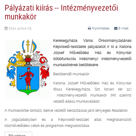
Pályázati kiírás -- Intézményvezetői
munkakör
2024. június 05.
Nyomtatás
E-mail
Kerekegyháza Város Önkormányzatának
Képviselő-testülete pályázatot ír ki a Katona
József Művelődési Ház és Könyvtár
(többfunkciós intézmény)
intézményvezetői
munkakörének betöltésére
Betöltendő munkakör :
Katona József Művelődési Ház és Könyvtár
(6041 Kerekegyháza, Szt. István tér 12.)
intézményvezetői munkakör (Mt szerinti
vezető állású munkavállaló)
A munkakörbe tartozó, illetve vezetői beosztással járó lényeges feladatok:
A jogszabályban és a Képviselő-testület által meghatározott
közművelődési célok és programok megvalósítása.