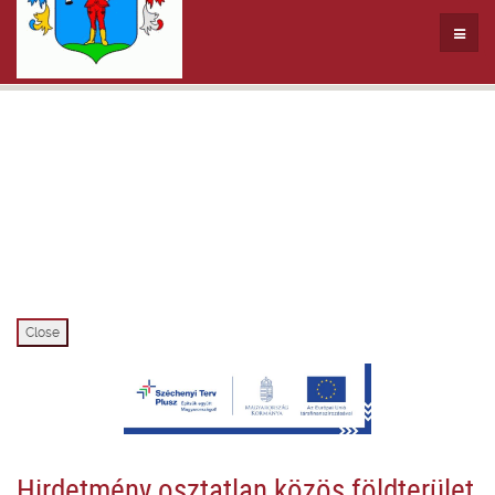
Close
Hirdetmény osztatlan közös földterület