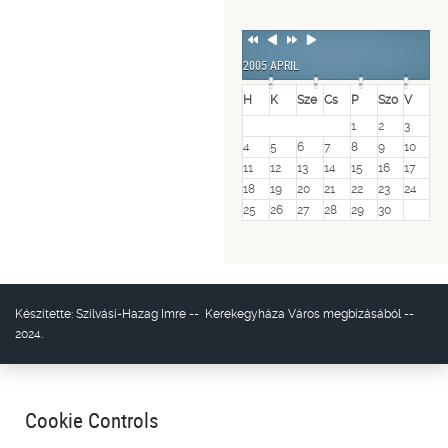
Previous
Previous
Next
Next
Year
Month
Year
Month
2005 APRIL
H
K
Sze
Cs
P
Szo
V
1
2
3
4
5
6
7
8
9
10
11
12
13
14
15
16
17
18
19
20
21
22
23
24
25
26
27
28
29
30
Készítette:
Szilvási-Hazag Imre
--
Kerekegyháza Város
megbízásából --
2024.
Cookie Controls