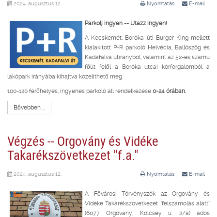
2024. augusztus 12.
Nyomtatás
E-mail
Parkolj ingyen -- Utazz ingyen!
A Kecskemét, Boróka úti Burger King mellett
kialakított P+R parkoló Helvécia, Ballószög és
Kadafalva útirányból, valamint az 52-es számú
főút felől a Boróka utcai körforgalomból a
lakópark irányába kihajtva közelíthető meg.
100-120 férőhelyes, ingyenes parkoló áll rendelkezése
0-24 órában.
Bővebben ...
Végzés -- Orgovány és Vidéke
Takarékszövetkezet "f.a."
2024. augusztus 12.
Nyomtatás
E-mail
A Fővárosi Törvényszék az Orgovány és
Vidéke Takarékszövetkezet "felszámolás alatt"
(6077 Orgovány, Kölcsey u. 2/a) adós