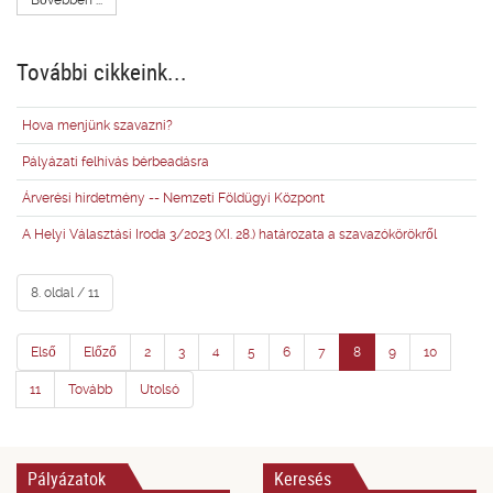
Bővebben ...
További cikkeink...
Hova menjünk szavazni?
Pályázati felhívás bérbeadásra
Árverési hirdetmény -- Nemzeti Földügyi Központ
A Helyi Választási Iroda 3/2023 (XI. 28.) határozata a szavazókörökről
8. oldal / 11
Első
Előző
2
3
4
5
6
7
8
9
10
11
Tovább
Utolsó
Pályázatok
Keresés