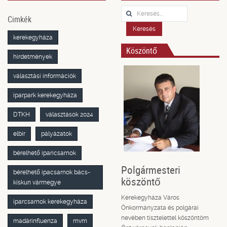
Keresés...
Cimkék
Keresés
kerekegyháza
Köszöntő
hirdetmények
választási információk
iparpark kerekegyháza
DTKH
választások 2024
elbir
pályázatok
bérelhető iparicsarnok
Polgármesteri
bérelhető ipacsarnok bács-
köszöntő
kiskun vármegye
Kerekegyháza Város
iparcsarnok kerekegyháza
Önkormányzata és polgárai
nevében tisztelettel köszöntöm
madárinfluenza
mvm