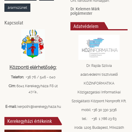
Önt városunk honlapján.
áramszünet
Dr. Kelemen Márk
polgármester
Kapcsolat
Adatvédelem
Dr. Rajda Szilvia
Központi elérhetőség:
adatvédelmi tisztviselő
Telefon:
+36 76 / 546 - 040
KÖZINFORMATIKA
Cím:
6041 Kerekegyháza Fő út
47/a.,
Közigazgatási Informatikai
Szolgáltató Központ Nonprofit Kft.
E-mail:
kerpolhi@kerekegyhaza.hu
mobil: +36 30 330 3236
tel.: +36 1 786 23 63
Kerekegyházi értékeink
iroda: 1205 Budapest, Mikszáth