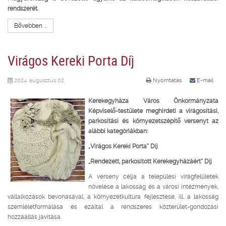
rendszerét.
Bővebben ...
Virágos Kereki Porta Díj
2024. augusztus 02.
Nyomtatás
E-mail
Kerekegyháza Város Önkormányzata
Képviselő-testülete meghirdeti a virágosítási,
parkosítási és környezetszépítő versenyt az
alábbi kategóriákban:
„Virágos Kereki Porta” Díj
„
Rendezett, parkosított Kerekegyházáért” Díj
A verseny célja a települési virágfelületek
növelése a lakosság és a városi intézmények,
vállalkozások bevonásával, a környezetkultúra fejlesztése, ill. a lakosság
szemléletformálása és ezáltal a rendszeres közterület-gondozási
hozzáállás javítása.