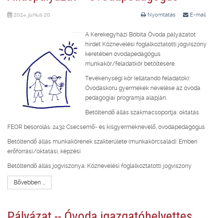
2024. június 20.
Nyomtatás
E-mail
A Kerekegyházi Bóbita Óvoda pályázatot
hirdet Köznevelési foglalkoztatotti jogviszony
keretében óvodapedagógus
munkakör/feladatkör betöltésére.
Tevékenységi kör (ellátandó feladatok):
Óvodáskorú gyermekek nevelése az óvoda
pedagógiai programja alapján.
Betöltendő állás szakmacsoportja: oktatás
FEOR besorolás: 2432 Csecsemő- és kisgyermeknevelő, óvodapedagógus
Betöltendő állás munkakörének szakterülete (munkakörcsalád): Emberi
erőforrási/oktatási, képzési
Betöltendő állás jogviszonya: Köznevelési foglalkoztatotti jogviszony
Bővebben ...
Pályázat -- Óvoda igazgatóhelyettes