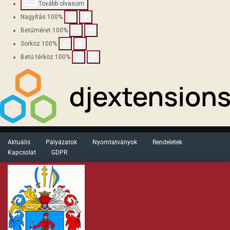
Tovább olvasom
Nagyítás
100
%
Betűméret
100
%
Sorköz
100
%
Betű térköz
100
%
Aktuális
Pályázatok
Nyomtatványok
Rendeletek
Kapcsolat
GDPR