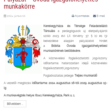
munkakörre
2024. június 10.
Nyomtatás
E-mail
Kerekegyháza és Térsége Feladatellátó
Társulás
a pedagógusok új életpályájáról
szóló 2023. évi LII. törvény 37. § (1) és (3)
bekezdése alapján pályázatot hirdet
a
Bóbita Óvoda igazgatóhelyettesi
munkakörének betöltésére.
A köznevelési foglalkoztatotti jogviszony
időtartama: határozatlan idejű köznevelési
foglalkoztatotti jogviszony
Foglalkoztatás jellege:
Teljes munkaidő
A vezetői megbízás
időtartama: 2024. augusztus 16-tól 2029. augusztus 15-
ig
A munkavégzés helye: 6041 Kerekegyháza, Park u. 1.
Bővebben ...