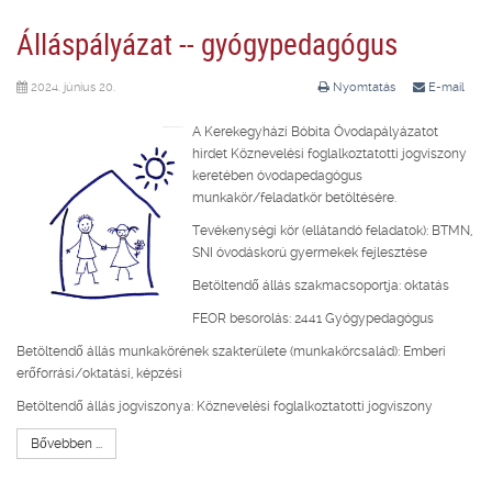
Álláspályázat -- gyógypedagógus
2024. június 20.
Nyomtatás
E-mail
A Kerekegyházi Bóbita Óvodapályázatot
hirdet Köznevelési foglalkoztatotti jogviszony
keretében óvodapedagógus
munkakör/feladatkör betöltésére.
Tevékenységi kör (ellátandó feladatok): BTMN,
SNI óvodáskorú gyermekek fejlesztése
Betöltendő állás szakmacsoportja: oktatás
FEOR besorolás: 2441 Gyógypedagógus
Betöltendő állás munkakörének szakterülete (munkakörcsalád): Emberi
erőforrási/oktatási, képzési
Betöltendő állás jogviszonya: Köznevelési foglalkoztatotti jogviszony
Bővebben ...