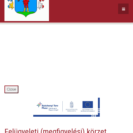
Close
Felügyeleti (megfigyelési) körzet