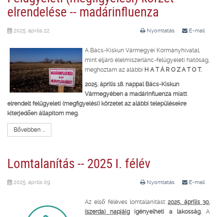
elrendelése -- madárinfluenza
2025. április 22.
Nyomtatás
E-mail
A Bács-Kiskun Vármegyei Kormányhivatal,
mint eljáró élelmiszerlánc-felügyeleti hatóság,
meghoztam az alábbi
H A T Á R O Z A T O T.
2025. április 18. nappal Bács-Kiskun
Vármegyében a madárinfluenza miatt
elrendelt felügyeleti (megfigyelési) körzetet az alábbi településekre
kiterjedően állapítom meg.
Bővebben ...
Lomtalanítás -- 2025 I. félév
2025. április 09.
Nyomtatás
E-mail
Az első féléves lomtalanítást
2025. április 30.
(szerda) napjáig
igényelheti a lakosság.
A