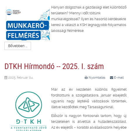
Hányan dolgoznak a gazdasági élet különböző
területein? Mennyi időt töltünk
munkavégzéssel? Ilyen és hasonló kérdésekre
keresi a választ a KSH legnagyobb folyamatos
lakossági felmérése.
Bővebben ...
DTKH Hírmondó -- 2025. I. szám
2025. február 04.
Nyomtatás
E-mail
Már az év kezdetén különös figyelmet
fordítottunk a szolgáltatásra, január elsejétől
ugyanis nagy léptékű változások történtek,
illetve kezdődtek meg Társaságunknál.
Először is nagyon fontosnak tartom, hogy új
területeken is átvettük a hulladékszállítást.
Az év elejétől – korábbi alvállalkozónk helyébe