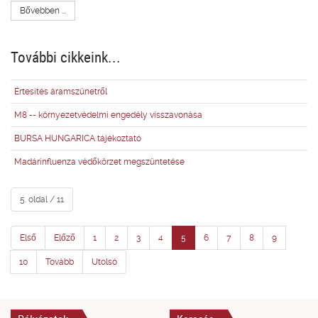
Bővebben ...
További cikkeink...
Értesítés áramszünetről
M8 -- környezetvédelmi engedély visszavonása
BURSA HUNGARICA tájékoztató
Madárinfluenza védőkörzet megszüntetése
5. oldal / 11
Első
Előző
1
2
3
4
5
6
7
8
9
10
Tovább
Utolsó