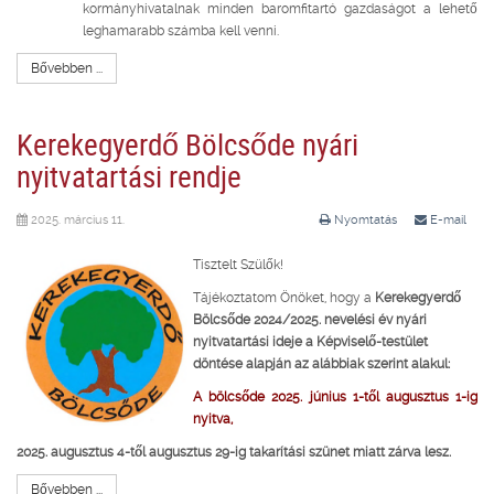
kormányhivatalnak minden baromfitartó gazdaságot a lehető
leghamarabb számba kell venni.
Bővebben ...
Kerekegyerdő Bölcsőde nyári
nyitvatartási rendje
2025. március 11.
Nyomtatás
E-mail
Tisztelt Szülők!
Tájékoztatom Önöket, hogy a
Kerekegyerdő
Bölcsőde 2024/2025. nevelési év
nyári
nyitvatartási ideje a Képviselő-testület
döntése alapján az alábbiak szerint alakul:
A bölcsőde 2025. június 1-től augusztus 1-ig
nyitva,
2025. augusztus 4-től augusztus 29-ig takarítási szünet miatt zárva lesz.
Bővebben ...