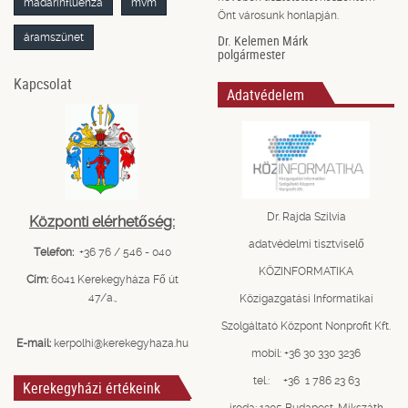
madárinfluenza
mvm
Önt városunk honlapján.
áramszünet
Dr. Kelemen Márk
polgármester
Kapcsolat
Adatvédelem
Dr. Rajda Szilvia
Központi elérhetőség:
adatvédelmi tisztviselő
Telefon:
+36 76 / 546 - 040
KÖZINFORMATIKA
Cím:
6041 Kerekegyháza Fő út
47/a.,
Közigazgatási Informatikai
Szolgáltató Központ Nonprofit Kft.
E-mail:
kerpolhi@kerekegyhaza.hu
mobil: +36 30 330 3236
tel.: +36 1 786 23 63
Kerekegyházi értékeink