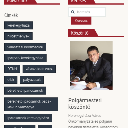
Pályázatok
Keresés
Keresés...
Cimkék
Keresés
kerekegyháza
Köszöntő
hirdetmények
választási információk
iparpark kerekegyháza
DTKH
választások 2024
elbir
pályázatok
bérelhető iparicsarnok
Polgármesteri
bérelhető ipacsarnok bács-
köszöntő
kiskun vármegye
Kerekegyháza Város
iparcsarnok kerekegyháza
Önkormányzata és polgárai
nevében tisztelettel köszöntöm