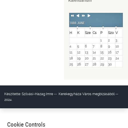
Kalendárium
Previous
Previous
Next
Next
Year
Month
Year
Month
1888 JUNE
H
K
Sze
Cs
P
Szo
V
1
2
3
4
5
6
7
8
9
10
11
12
13
14
15
16
17
18
19
20
21
22
23
24
25
26
27
28
29
30
Készítette:
Szilvási-Hazag Imre
--
Kerekegyháza Város
megbízásából --
2024.
Cookie Controls