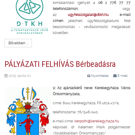
lomtalanítási igényét a
06 1 776 77 77
telefonszámon
, vagy
az
ugyfelszolgalat@dtkh.hu
e-mail
címen
jelezheti ügyfélszolgálatunk felé
beazonosítás - vevőazonosító megadását
követően.
Bővebben ...
PÁLYÁZATI FELHÍVÁS Bérbeadásra
2025. április 01.
Nyomtatás
E-mail
1) Az ajánlatkérő neve: Kerekegyháza Város
Önkormányzata,
címe: 6041 Kerekegyháza, Fő utca 47/a,
telefonszáma: 76/546-040,
e-mail címe:
kerpolhi@kerekegyhaza.hu
képviseli: dr Kelemen Márk polgármester
/továbbiakban: Önkormányzat/