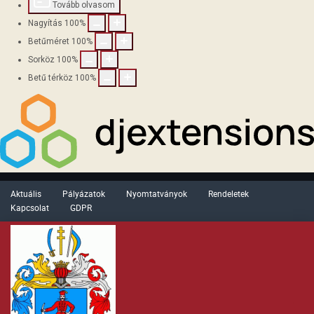
Tovább olvasom
Nagyítás
100
%
Betűméret
100
%
Sorköz
100
%
Betű térköz
100
%
Aktuális
Pályázatok
Nyomtatványok
Rendeletek
Kapcsolat
GDPR