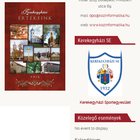
iroda: 1205 Budapest, Mikszáth
utca 69.
mail:
dpo@kozinformatika.hu
web:
www.kozinformatika.hu
Kerekegyházi SE
Kerekegyházi Sportegyesület
Közelegő események
No event to display