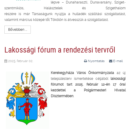
lépve – Dunaharaszti, Dunavarsány, Sziget­
szentmiklós, Halásztelek és Szigethalom
részére is már Társaságunk nyújtja a hulladék­ szállítási szolgáltatást,
valamint március közepé­ től Tökölön is átvesszük a szolgáltatást.
Bővebben ...
Lakossági fórum a rendezési tervről
2025. február 02.
Nyomtatás
E-mail
Kerekegyháza Város Önkormányzata
az új
településterv ismertetése céljából
lakossági
fórumot tart 2025. február 12-én 17 órai
kezdettel a Polgármesteri Hivatal
Dísztermében
.