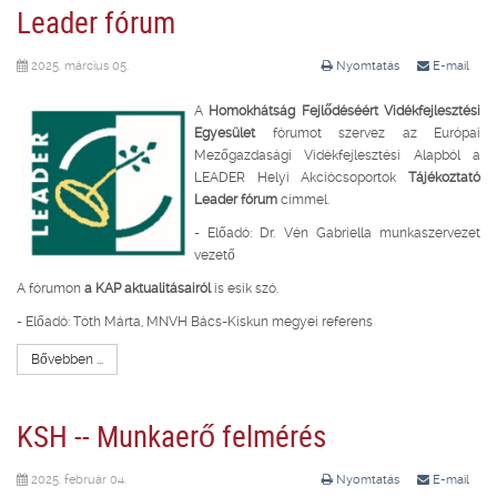
Leader fórum
2025. március 05.
Nyomtatás
E-mail
A
Homokhátság Fejlődéséért Vidékfejlesztési
Egyesület
fórumot szervez az Európai
Mezőgazdasági Vidékfejlesztési Alapból a
LEADER Helyi Akciócsoportok
Tájékoztató
Leader fórum
címmel.
- Előadó: Dr. Vén Gabriella munkaszervezet
vezető
A fórumon
a KAP aktualitásairól
is esik szó.
- Előadó: Tóth Márta, MNVH Bács-Kiskun megyei referens
Bővebben ...
KSH -- Munkaerő felmérés
2025. február 04.
Nyomtatás
E-mail