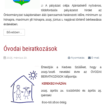
2)
A pályázat célja: Ajánlatkérő nyilvános,
többfordulós pályázatot hirdet az
Önkormányzat tulajdonában álló iparcsarnok határozott időre, minimum 12
hónapra, maximum 36 hónapra, 2025. június 1. napjával történő bérbeadása
érdekében.
Bővebben ...
Óvodai beiratkozások
2025. március 20.
Nyomtatás
E-mail
Értesítjük a Kedves Szülőket, hogy a
2025/2026. nevelési évre az
ÓVODAI
BEIRATKOZÁSOK időpontja:
KEREKEGYHÁZÁN:
2025. április 24. (csütörtök) és április 25.
(péntek)
8:00-tól 16:00 óráig.