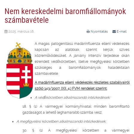
Nem kereskedelmi baromfiállományok
számbavétele
2025. március 16.
Nyomtatás
E-mail
A magas patogenitású madárinfluenza elleni védekezés
kapcsán az alábbiak szerint kérjük szíves
közreműködésüket. A járvány intenzív terjedése okán
elrendelt védőkörzetben, illetve megfigyelési körzetben
szükséges a baromfiállományok haladéktalan
számbavétele.
A madárinfluenza elleni védekezés részletes szabályairól
szóló 143/2007. (XII. 4.) FVM rendelet szerint:
A védőkörzetben alkalmazandó intézkedések:
18. § (1) A vármegyei kormányhivatal minden baromfitartó
gazdaságot a lehető leghamarabb számba vesz.
A megfigyelési körzetben alkalmazandó intézkedések:
30. § (1) A megfigyelési körzetben a vármegyei