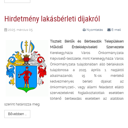
Hirdetmény lakásbérleti díjakról
2025. március 05.
Nyomtatás
E-mail
Tisztelt Bérlők és Bérbeadók Településen
Működő Érdekképviseleti Szervezete
Kerekegyháza Város Önkormányzata
Képviselő-testülete, mint Kerekegyháza Város
Önkormányzata tulajdonában álló bérlakások
tulajdonosa a 2025. április 1. napjától
alkalmazandó, 15 %-os mértékű
kedvezményes bérleti díjakat az
önkormányzati-, vagy állami feladatot ellátó
szervezeteknél foglalkoztatottak esetében
történő bérbeadás esetében az alábbiak
szerint határozza meg:
Bővebben ...