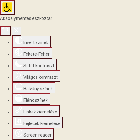
Akadálymentes eszköztár
Invert szinek
Fekete-Fehér
Sötét kontraszt
Világos kontraszt
Halvány színek
Élénk színek
Linkek kiemelése
Fejlécek kiemelése
Screen reader