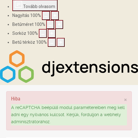
Tovább olvasom
Nagyítás
100
%
Betűméret
100
%
Sorköz
100
%
Betű térköz
100
%
Hiba
×
A reCAPTCHA beépülő modul paramétereiben meg kell
adni egy nyilvános kulcsot. Kérjük, forduljon a webhely
adminisztrátorához.