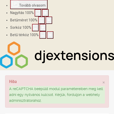
Tovább olvasom
Nagyítás
100
%
Betűméret
100
%
Sorköz
100
%
Betű térköz
100
%
Hiba
×
A reCAPTCHA beépülő modul paramétereiben meg kell
adni egy nyilvános kulcsot. Kérjük, forduljon a webhely
adminisztrátorához.