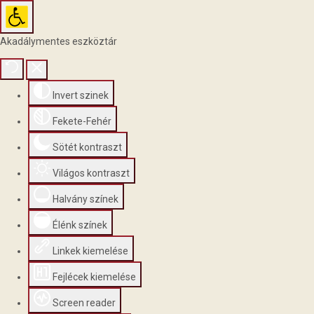
Akadálymentes eszköztár
Invert szinek
Fekete-Fehér
Sötét kontraszt
Világos kontraszt
Halvány színek
Élénk színek
Linkek kiemelése
Fejlécek kiemelése
Screen reader