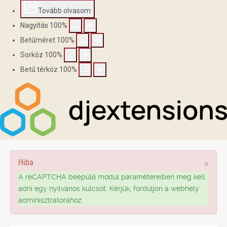
Tovább olvasom
Nagyítás
100
%
Betűméret
100
%
Sorköz
100
%
Betű térköz
100
%
Hiba
×
A reCAPTCHA beépülő modul paramétereiben meg kell
adni egy nyilvános kulcsot. Kérjük, forduljon a webhely
adminisztrátorához.