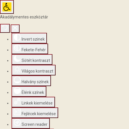
Akadálymentes eszköztár
Invert szinek
Fekete-Fehér
Sötét kontraszt
Világos kontraszt
Halvány színek
Élénk színek
Linkek kiemelése
Fejlécek kiemelése
Screen reader