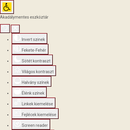
Akadálymentes eszköztár
Invert szinek
Fekete-Fehér
Sötét kontraszt
Világos kontraszt
Halvány színek
Élénk színek
Linkek kiemelése
Fejlécek kiemelése
Screen reader