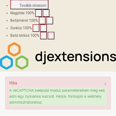
Tovább olvasom
Nagyítás
100
%
Betűméret
100
%
Sorköz
100
%
Betű térköz
100
%
Hiba
×
A reCAPTCHA beépülő modul paramétereiben meg kell
adni egy nyilvános kulcsot. Kérjük, forduljon a webhely
adminisztrátorához.