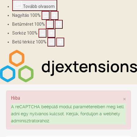
Tovább olvasom
Nagyítás
100
%
Betűméret
100
%
Sorköz
100
%
Betű térköz
100
%
Hiba
×
A reCAPTCHA beépülő modul paramétereiben meg kell
adni egy nyilvános kulcsot. Kérjük, forduljon a webhely
adminisztrátorához.