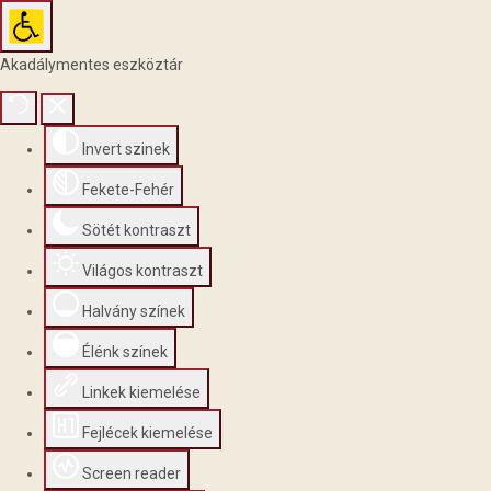
Akadálymentes eszköztár
Invert szinek
Fekete-Fehér
Sötét kontraszt
Világos kontraszt
Halvány színek
Élénk színek
Linkek kiemelése
Fejlécek kiemelése
Screen reader