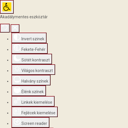
Akadálymentes eszköztár
Invert szinek
Fekete-Fehér
Sötét kontraszt
Világos kontraszt
Halvány színek
Élénk színek
Linkek kiemelése
Fejlécek kiemelése
Screen reader