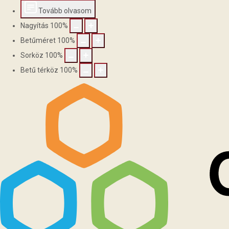
Tovább olvasom
Nagyítás
100
%
Betűméret
100
%
Sorköz
100
%
Betű térköz
100
%