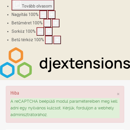
Tovább olvasom
Nagyítás
100
%
Betűméret
100
%
Sorköz
100
%
Betű térköz
100
%
Hiba
×
A reCAPTCHA beépülő modul paramétereiben meg kell
adni egy nyilvános kulcsot. Kérjük, forduljon a webhely
adminisztrátorához.