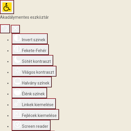
Akadálymentes eszköztár
Invert szinek
Fekete-Fehér
Sötét kontraszt
Világos kontraszt
Halvány színek
Élénk színek
Linkek kiemelése
Fejlécek kiemelése
Screen reader