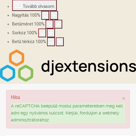
Tovább olvasom
Nagyítás
100
%
Betűméret
100
%
Sorköz
100
%
Betű térköz
100
%
Hiba
×
A reCAPTCHA beépülő modul paramétereiben meg kell
adni egy nyilvános kulcsot. Kérjük, forduljon a webhely
adminisztrátorához.