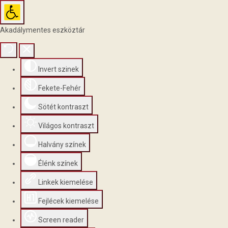
Akadálymentes eszköztár
Invert szinek
Fekete-Fehér
Sötét kontraszt
Világos kontraszt
Halvány színek
Élénk színek
Linkek kiemelése
Fejlécek kiemelése
Screen reader