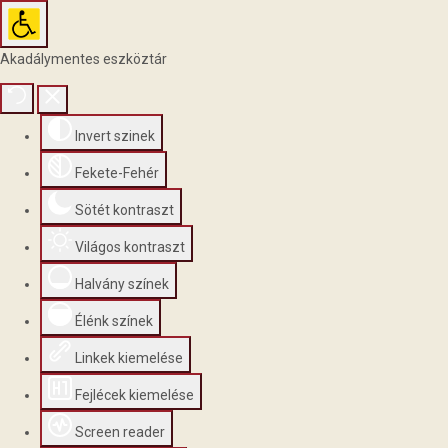
Akadálymentes eszköztár
Invert szinek
Fekete-Fehér
Sötét kontraszt
Világos kontraszt
Halvány színek
Élénk színek
Linkek kiemelése
Fejlécek kiemelése
Screen reader