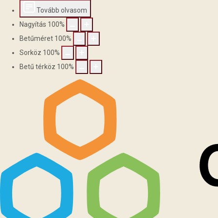
Tovább olvasom
Nagyítás
100
%
Betűméret
100
%
Sorköz
100
%
Betű térköz
100
%