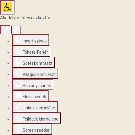
Akadálymentes eszköztár
Invert szinek
Fekete-Fehér
Sötét kontraszt
Világos kontraszt
Halvány színek
Élénk színek
Linkek kiemelése
Fejlécek kiemelése
Screen reader