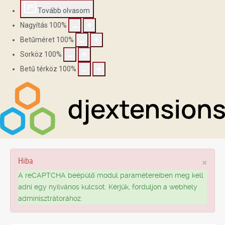
Tovább olvasom
Nagyítás
100
%
Betűméret
100
%
Sorköz
100
%
Betű térköz
100
%
Hiba
×
A reCAPTCHA beépülő modul paramétereiben meg kell
adni egy nyilvános kulcsot. Kérjük, forduljon a webhely
adminisztrátorához.