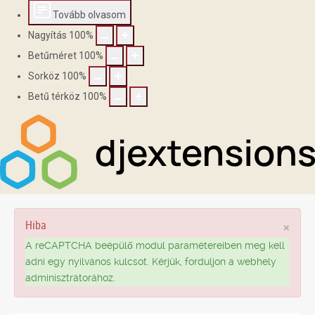
Tovább olvasom
Nagyítás
100
%
Betűméret
100
%
Sorköz
100
%
Betű térköz
100
%
Hiba
×
A reCAPTCHA beépülő modul paramétereiben meg kell
adni egy nyilvános kulcsot. Kérjük, forduljon a webhely
adminisztrátorához.