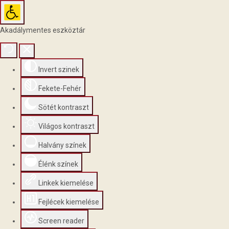
Akadálymentes eszköztár
Invert szinek
Fekete-Fehér
Sötét kontraszt
Világos kontraszt
Halvány színek
Élénk színek
Linkek kiemelése
Fejlécek kiemelése
Screen reader