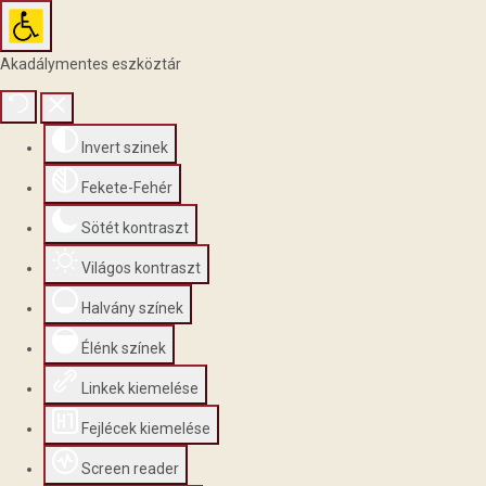
Akadálymentes eszköztár
Invert szinek
Fekete-Fehér
Sötét kontraszt
Világos kontraszt
Halvány színek
Élénk színek
Linkek kiemelése
Fejlécek kiemelése
Screen reader