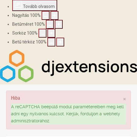
Tovább olvasom
Nagyítás
100
%
Betűméret
100
%
Sorköz
100
%
Betű térköz
100
%
Hiba
×
A reCAPTCHA beépülő modul paramétereiben meg kell
adni egy nyilvános kulcsot. Kérjük, forduljon a webhely
adminisztrátorához.