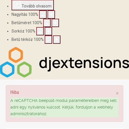
Tovább olvasom
Nagyítás
100
%
Betűméret
100
%
Sorköz
100
%
Betű térköz
100
%
Hiba
×
A reCAPTCHA beépülő modul paramétereiben meg kell
adni egy nyilvános kulcsot. Kérjük, forduljon a webhely
adminisztrátorához.