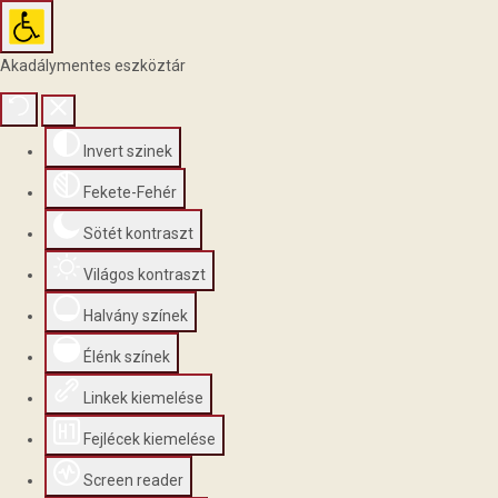
Akadálymentes eszköztár
Invert szinek
Fekete-Fehér
Sötét kontraszt
Világos kontraszt
Halvány színek
Élénk színek
Linkek kiemelése
Fejlécek kiemelése
Screen reader