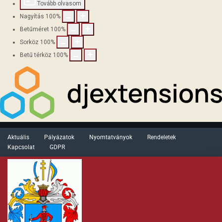
Tovább olvasom
Nagyítás
100
%
Betűméret
100
%
Sorköz
100
%
Betű térköz
100
%
Aktuális
Pályázatok
Nyomtatványok
Rendeletek
Kapcsolat
GDPR