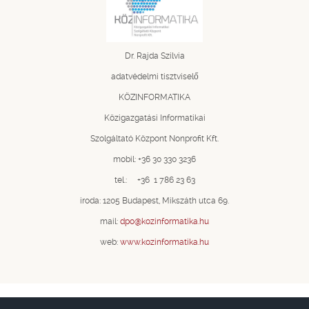
Dr. Rajda Szilvia
adatvédelmi tisztviselő
KÖZINFORMATIKA
Közigazgatási Informatikai
Szolgáltató Központ Nonprofit Kft.
mobil: +36 30 330 3236
tel.: +36 1 786 23 63
iroda: 1205 Budapest, Mikszáth utca 69.
mail:
dpo@kozinformatika.hu
web:
www.kozinformatika.hu