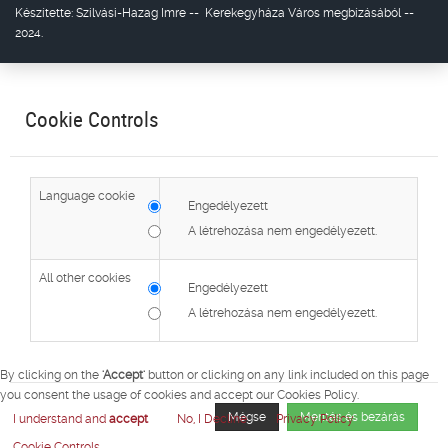
Készítette:
Szilvási-Hazag Imre
--
Kerekegyháza Város
megbízásából --
2024.
Cookie Controls
Language cookie
Engedélyezett
A létrehozása nem engedélyezett.
All other cookies
Engedélyezett
A létrehozása nem engedélyezett.
By clicking on the
'Accept'
button or clicking on any link included on this page
you consent the usage of cookies and accept our Cookies Policy.
Mégse
Mentés és bezárás
I understand and
accept
No, I Decline
Privacy Policy
Cookie Controls