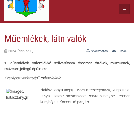
Műemlékek, látnivalók
2024. február 05.
Nyomtatás
E-mail
1. Műemlékek, műemlékké nyilvánításra érdemes értékek, múzeumok,
múzeum jellegű épületek:
Országos védettségű műemlékek:
Halász-tanya
(népi) - 6041 Kerekegyháza, Kunpuszta
tanya. Halász mesterséget folytató helybeli ember
kunyhója a Kondor-tó partján.