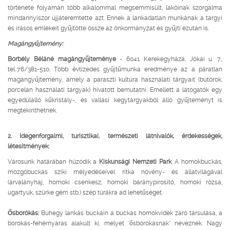
története folyamán több alkalommal megsemmisült, lakóinak szorgalma
mindannyiszor újjáteremtette azt. Ennek a lankadatlan munkának a tárgyi
és írásos emlékeit gyűjtötte össze az önkormányzat és gyűjti ezután is.
Magángyűjtemény:
Borbély Béláné magángyűjteménye
- 6041 Kerekegyháza, Jókai u. 7.,
tel.:76/381-510. Több évtizedes gyűjtűmunka eredménye az a páratlan
magángyűjtemény, amely a paraszti kultúra használati tárgyait (bútorok,
porcelán használati tárgyak) hivatott bemutatni. Emellett a látogatók egy
egyedülálló kűkristály-, és vallási kegytárgyakból álló gyűjteményt is
megtekinthetnek.
2. Idegenforgalmi, turisztikai, természeti látnivalók, érdekességek,
létesítmények:
Városunk határában húzódik a
Kiskunsági Nemzeti Park
. A homokbuckás,
mozgóbuckás sziki mélyedéseivel ritka növény- és állatvilágával
(árvalányhaj, homoki csenkesz, homoki báránypirosító, homoki rózsa,
ugartyúk, szürke gém stb.) szép túrákra ad lehetűséget.
Ősborókás:
Búhegy lankás buckáin a buckás homokvidék záró társulása, a
borókás-fehérnyáras alakult ki, melyet "ősborókásnak" neveznek. Nagy