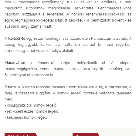
részük másodlagos képződmény. Kialakulásukat az erdűirtás, a már
megkötött futóhomok megindulása serkentette. Fennmaradásukhoz
nagyban hozzájárult a legeltetés. A homoki fehérnyáras-borókások az
egyik legmagyarabb vegetációtípust képviselik a bennszülött növény- és
állatfajok nagy száma miatt.
A
Kondor-tó
egy része Kerekegyháza külterületén Kunpusztán található. A
térség legnagyobb szikes tava 1983-ban száradt ki, majd 1999-ben
átmenetileg ismét vizes élűhellyé alakult.
Madárvárta:
a Kondor-tó partján helyezkedik el. A telepen
madármegfigyelést, védett madarak szaporítását végzik. Lehetőség van
fiatalok nyári táborozására is.
Puszta:
a pusztán többféle társulás tudott kialakulni a táj, a mikroklíma, a
talaj változásától függűen. A homoki legelű többféle változata található
meg:
- csillagpázsitos homoki legelő,
- réti-csenkeszes homoki legelő,
- kékperjés homoki legelő.