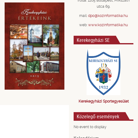
iroda: 1205 Budapest, Mikszáth
utca 69.
mail:
dpo@kozinformatika.hu
web:
www.kozinformatika.hu
Kerekegyházi SE
Kerekegyházi Sportegyesület
Közelegő események
No event to display