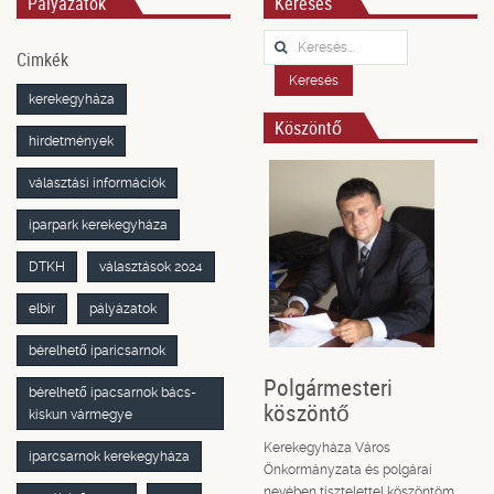
Pályázatok
Keresés
Keresés...
Cimkék
Keresés
kerekegyháza
Köszöntő
hirdetmények
választási információk
iparpark kerekegyháza
DTKH
választások 2024
elbir
pályázatok
bérelhető iparicsarnok
Polgármesteri
bérelhető ipacsarnok bács-
köszöntő
kiskun vármegye
Kerekegyháza Város
iparcsarnok kerekegyháza
Önkormányzata és polgárai
nevében tisztelettel köszöntöm