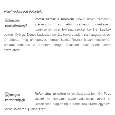
Helyi védettségű épületek:
Római katolikus templom
(Szent István templom,
szecessziós; az elsű vasbeton szerkezetű,
ipartörténeti műemlék) 1911. szeptember 8-án kezdték
építeni, Györgyi Dénes budapesti építész tervei alapján. 1913. augusztus 20-
án áldotta meg ünnepélyes keretek között Révész István kecskeméti
prelátus-plébános. A templom neogót stílusban épült, Szent István
tiszteletére.
Református templom
(eklektikus) 1911-ben Gy. Papp
József és Hunyadi István vállalkozók tervei és
kivitelezése alapján épült. Címe: 6041 Kerekegyháza,
Szent István tér 13. (hrsz: 727/1).