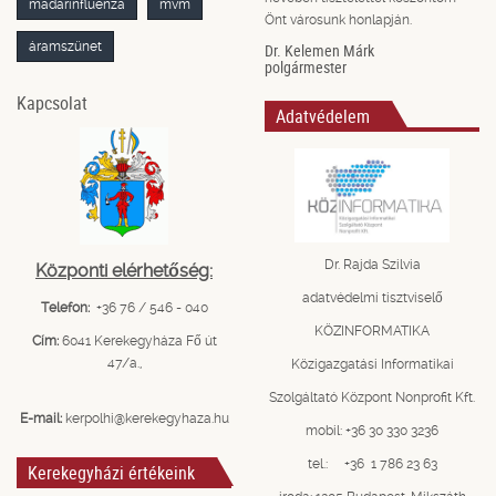
madárinfluenza
mvm
Önt városunk honlapján.
áramszünet
Dr. Kelemen Márk
polgármester
Kapcsolat
Adatvédelem
Dr. Rajda Szilvia
Központi elérhetőség:
adatvédelmi tisztviselő
Telefon:
+36 76 / 546 - 040
KÖZINFORMATIKA
Cím:
6041 Kerekegyháza Fő út
47/a.,
Közigazgatási Informatikai
Szolgáltató Központ Nonprofit Kft.
E-mail:
kerpolhi@kerekegyhaza.hu
mobil: +36 30 330 3236
tel.: +36 1 786 23 63
Kerekegyházi értékeink