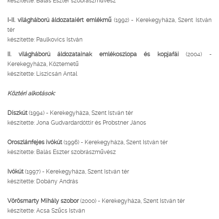
készítette: Balás Eszter szobrászművész
I-II. világháború áldozataiért emlékmű
(1992) - Kerekegyháza, Szent István
tér
készítette: Paulkovics István
II. világháború áldozatainak emlékoszlopa és kopjafái
(2004) -
Kerekegyháza, Köztemetű
készítette: Liszicsán Antal
Köztéri alkotások:
Díszkút
(1994) - Kerekegyháza, Szent István tér
készítette: Jona Gudvardardóttir és Probstner János
Oroszlánfejes ivókút
(1996) - Kerekegyháza, Szent István tér
készítette: Balás Eszter szobrászművész
Ivókút
(1997) - Kerekegyháza, Szent István tér
készítette: Dobány András
Vörösmarty Mihály szobor
(2000) - Kerekegyháza, Szent István tér
készítette: Acsa Szűcs István