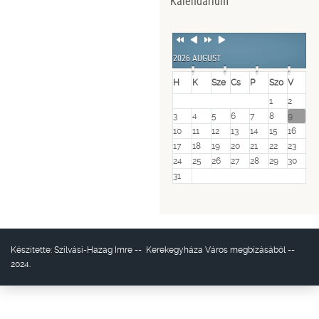
Kalendárium
Previous
Previous
Next
Next
Year
Month
Year
Month
2026 AUGUST
H
K
Sze
Cs
P
Szo
V
1
2
3
4
5
6
7
8
9
10
11
12
13
14
15
16
17
18
19
20
21
22
23
24
25
26
27
28
29
30
31
Készítette:
Szilvási-Hazag Imre
--
Kerekegyháza Város
megbízásából --
2024.