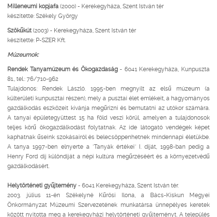
Milleneumi kopjafa
(2000) - Kerekegyháza, Szent István tér
készítette: Székely György
Szökűkút
(2003)
- Kerekegyháza, Szent István tér
készítette: P-SZER Kft.
Múzeumok:
Rendek Tanyamúzeum és Ökogazdaság
- 6041 Kerekegyháza, Kunpuszta
81., tel.: 76/710-962
Tulajdonos: Rendek László. 1995-ben megnyílt az elsű múzeum (a
külterületi kunpusztai részen), mely a pusztai élet emlékeit, a hagyományos
gazdálkodás eszközeit kívánja megűrizni és bemutatni az utókor számára.
A tanyai épületegyüttest 15 ha föld veszi körül, amelyen a tulajdonosok
teljes körű ökogazdálkodást folytatnak. Az ide látogató vendégek képet
kaphatnak űseink szokásairól és belecsöppenhetnek mindennapi életükbe.
A tanya 1997-ben elnyerte a "Tanyák értékei" I. díját, 1998-ban pedig a
Henry Ford díj különdíját a népi kultúra megűrzéséért és a környezetvédű
gazdálkodásért.
Helytörténeti gyűjtemény
- 6041 Kerekegyháza, Szent István tér.
2003. július 11-én Székelyné Kűrösi Ilona, a Bács-Kiskun Megyei
Önkormányzat Múzeumi Szervezetének munkatársa ünnepélyes keretek
között nyitotta meg a kerekegyházi helytörténeti gyűjteményt. A település