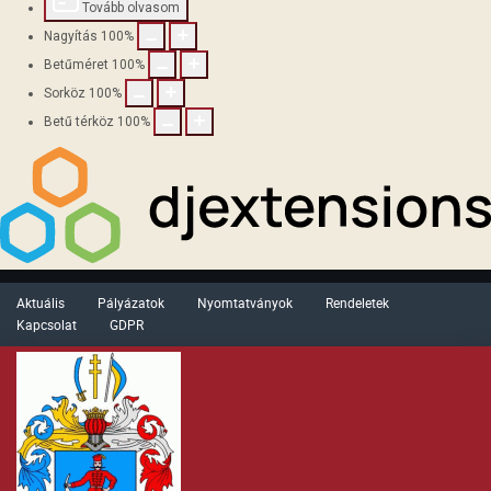
Tovább olvasom
Nagyítás
100
%
Betűméret
100
%
Sorköz
100
%
Betű térköz
100
%
Aktuális
Pályázatok
Nyomtatványok
Rendeletek
Kapcsolat
GDPR