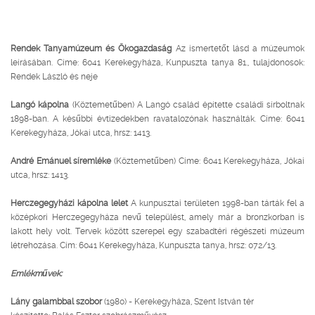
Rendek Tanyamúzeum és Ökogazdaság
Az ismertetőt lásd a múzeumok
leírásában. Címe: 6041 Kerekegyháza, Kunpuszta tanya 81., tulajdonosok:
Rendek László és neje
Langó kápolna
(Köztemetűben) A Langó család építette családi sírboltnak
1898-ban. A késűbbi évtizedekben ravatalozónak használták. Címe: 6041
Kerekegyháza, Jókai utca, hrsz: 1413.
André Emánuel síremléke
(Köztemetűben) Címe: 6041 Kerekegyháza, Jókai
utca, hrsz: 1413.
Herczegegyházi kápolna lelet
A kunpusztai területen 1998-ban tárták fel a
középkori Herczegegyháza nevű települést, amely már a bronzkorban is
lakott hely volt. Tervek között szerepel egy szabadtéri régészeti múzeum
létrehozása. Cím: 6041 Kerekegyháza, Kunpuszta tanya, hrsz: 072/13.
Emlékművek:
Lány galambbal szobor
(1980) - Kerekegyháza, Szent István tér