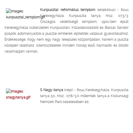
Kunpusztai református templom
(eklektikus) - 6041
Kerekegyháza, Kunpuszta tanya, hrsz.: 073/3.
Országos védettségű templom, 1901-ben épült
Kerekegyháza külterületén Kunpusztán. Közadakozásból és Baksai Sándor
püspök adományaiból a pusztai emberek építették vallásuk gyakorlásához.
Érdekessége, hogy nem egy nagy település központjában, hanem a puszta
közepén található. Istentiszteletek minden hónap első, harmadik és ötödik
vasárnapján vannak.
S Nagy-tanya
(népi) - 6041 Kerekegyháza, Kunpuszta
tanya 50., hrsz.: 078/3.A műemlék tanya a Kiskunsági
Nemzeti Park kezelésében áll.