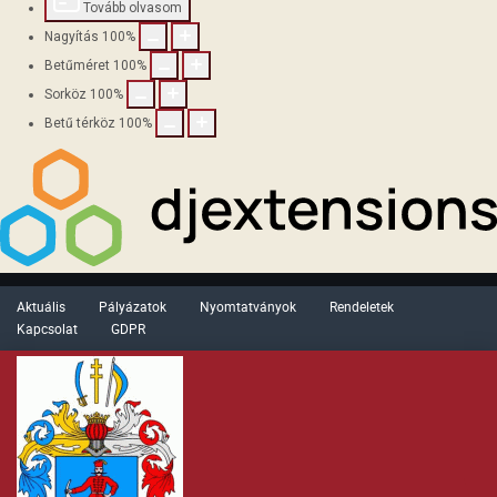
Tovább olvasom
Nagyítás
100
%
Betűméret
100
%
Sorköz
100
%
Betű térköz
100
%
Aktuális
Pályázatok
Nyomtatványok
Rendeletek
Kapcsolat
GDPR