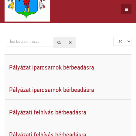
Írja
Tételek
be
#
a
címrészt
Pályázat iparcsarnok bérbeadásra
Pályázat iparcsarnok bérbeadásra
Pályázati felhívás bérbeadásra
Pályázati felhívás bérbeadásra