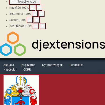
Tovább olvasom
Nagyítás
100
%
Betűméret
100
%
Sorköz
100
%
Betű térköz
100
%
Aktuális
Pályázatok
Nyomtatványok
Rendeletek
Kapcsolat
GDPR