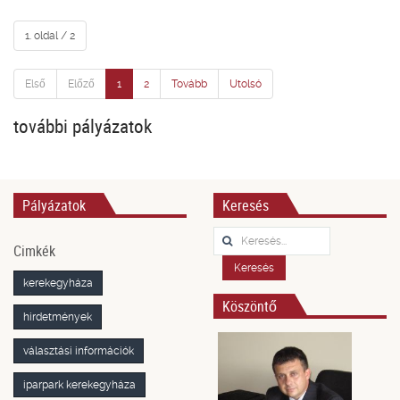
1. oldal / 2
Első
Előző
1
2
Tovább
Utolsó
további pályázatok
Pályázatok
Keresés
Keresés...
Cimkék
Keresés
kerekegyháza
Köszöntő
hirdetmények
választási információk
iparpark kerekegyháza