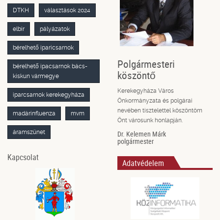
DTKH
választások 2024
elbir
pályázatok
bérelhető iparicsarnok
Polgármesteri
bérelhető ipacsarnok bács-
köszöntő
kiskun vármegye
Kerekegyháza Város
iparcsarnok kerekegyháza
Önkormányzata és polgárai
nevében tisztelettel köszöntöm
madárinfluenza
mvm
Önt városunk honlapján.
áramszünet
Dr. Kelemen Márk
polgármester
Kapcsolat
Adatvédelem