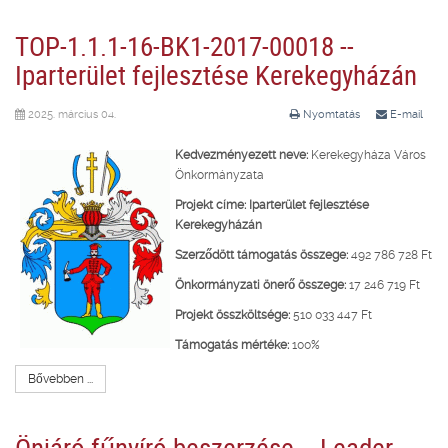
TOP-1.1.1-16-BK1-2017-00018 --
Iparterület fejlesztése Kerekegyházán
2025. március 04.
Nyomtatás
E-mail
Kedvezményezett neve:
Kerekegyháza Város
Önkormányzata
Projekt címe:
Iparterület fejlesztése
Kerekegyházán
Szerződött támogatás összege:
492 786 728 Ft
Önkormányzati önerő összege:
17 246 719 Ft
Projekt összköltsége:
510 033 447 Ft
Támogatás mértéke:
100%
Bővebben ...
Önjáró fűnyíró beszerzése -- Leader