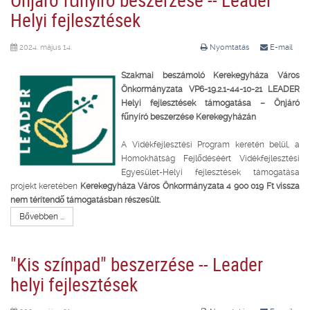
Helyi fejlesztések
2024. május 14.
Nyomtatás
E-mail
Szakmai beszámoló Kerekegyháza Város
Önkormányzata VP6-19.2.1-44-10-21 LEADER
Helyi fejlesztések támogatása – Önjáró
fűnyíró beszerzése Kerekegyházán
A Vidékfejlesztési Program keretén belül, a
Homokhátság Fejlődéséért Vidékfejlesztési
Egyesület-Helyi fejlesztések támogatása
projekt keretében
Kerekegyháza Város Önkormányzata 4 900 019 Ft vissza
nem térítendő támogatásban részesült.
Bővebben ...
"Kis színpad" beszerzése -- Leader
helyi fejlesztések