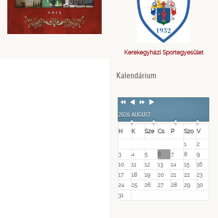
Kerekegyházi Sportegyesület
Kalendárium
Previous
Previous
Next
Next
Year
Month
Year
Month
2026 AUGUST
H
K
Sze
Cs
P
Szo
V
1
2
3
4
5
6
7
8
9
10
11
12
13
14
15
16
17
18
19
20
21
22
23
24
25
26
27
28
29
30
31