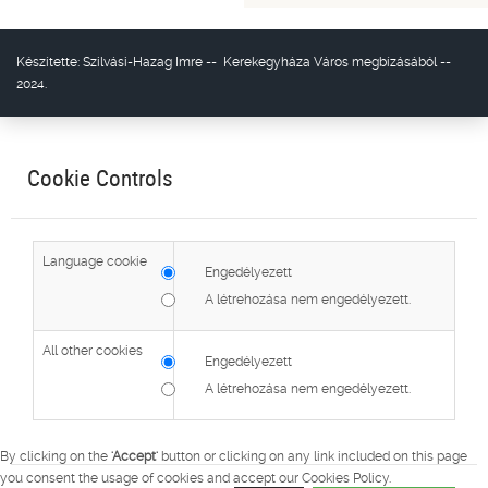
Készítette:
Szilvási-Hazag Imre
--
Kerekegyháza Város
megbízásából --
2024.
Cookie Controls
Language cookie
Engedélyezett
A létrehozása nem engedélyezett.
All other cookies
Engedélyezett
A létrehozása nem engedélyezett.
By clicking on the
'Accept'
button or clicking on any link included on this page
you consent the usage of cookies and accept our Cookies Policy.