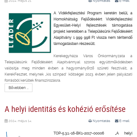
2024. május 21.
Nyomtatás
E-mail
A Vidékfejlesztési Program keretén belül, a
Homokhátság Fejlődéséért Vidékfejlesztési
Egyesület-Helyi fejlesztések támogatása
projekt keretében a Településünk Fejlődéséért
Alapítvány 1 999 998 Ft vissza nem térítendő
támogatásban részesült.
Kerekegyháza Város Önkormányzata a
Településünk Fejlődéséért Alapítvánnyal szoros együttműködésben
valósítja meg minden évben a hagyományőrző szüreti fesztivált, a
KerekFesztet, melynek „kis színpad" költségei 2023. évben jelen pályázati
forrásból kerültek finanszírozásra.
Bővebben ...
A helyi identitás és kohézió erősítése
2024. május 14.
Nyomtatás
E-mail
TOP-5.3.1.-16-BK1-2017-00006 „A helyi