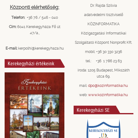
Dr. Rajda Szilvia
Központi elérhetőség:
adatvédelmi tisztviselő
Telefon:
+36 76 / 546 - 040
KÖZINFORMATIKA
Cím:
6041 Kerekegyháza Fő út
47/a.,
Közigazgatási Informatikai
Szolgáltató Központ Nonprofit Kft.
E-mail:
kerpolhi@kerekegyhaza.hu
mobil: +36 30 330 3236
tel.: +36 1 786 23 63
Kerekegyházi értékeink
iroda: 1205 Budapest, Mikszáth
utca 69.
mail:
dpo@kozinformatika.hu
web:
www.kozinformatika.hu
Kerekegyházi SE