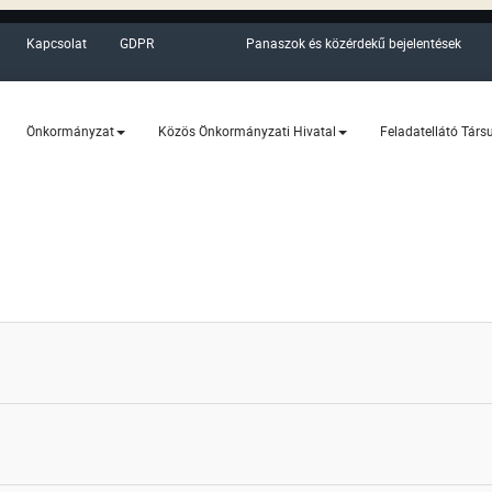
Kapcsolat
GDPR
Panaszok és közérdekű bejelentések
Önkormányzat
Közös Önkormányzati Hivatal
Feladatellátó Társ