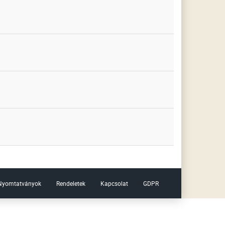
Nyomtatványok
Rendeletek
Kapcsolat
GDPR