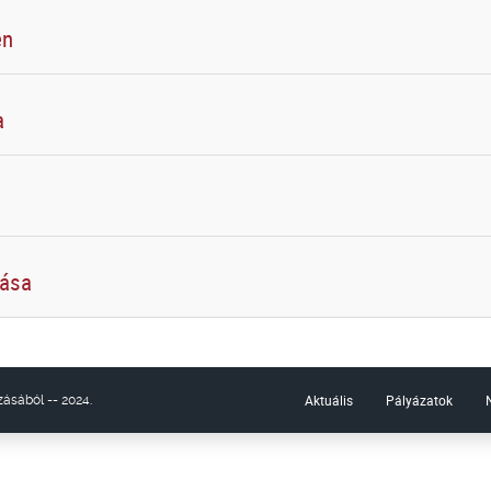
en
a
tása
Aktuális
Pályázatok
ásából -- 2024.