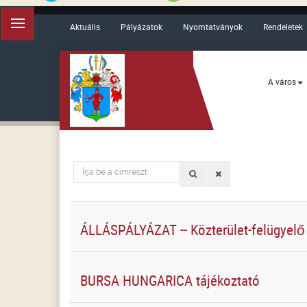
Aktuális
Pályázatok
Nyomtatványok
Rendeletek
A város
Írja
be
a
címrészt
ÁLLÁSPÁLYÁZAT -- Közterület-felügyelő
BURSA HUNGARICA tájékoztató