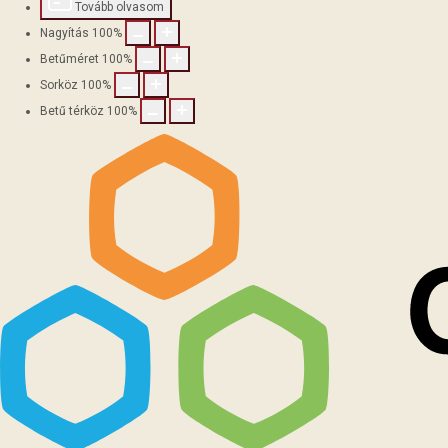
Tovább olvasom
Nagyítás
100
%
Betűméret
100
%
Sorköz
100
%
Betű térköz
100
%