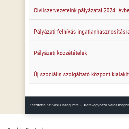
Civilszervezeteink pályázatai 2024. évb
Pályázati felhívás ingatlanhasznosításr
Pályázati közzétételek
Új szociális szolgáltató központ kialakí
Készítette:
Szilvási-Hazag Imre
--
Kerekegyháza Város
megbíz