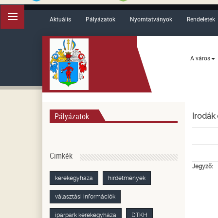
Aktuális
Pályázatok
Nyomtatványok
Rendeletek
A város
Pályázatok
Irodák
Cimkék
Jegyző:
kerekegyháza
hirdetmények
választási információk
iparpark kerekegyháza
DTKH