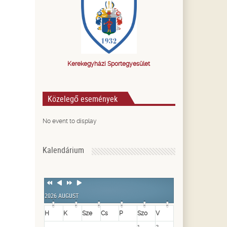
Kerekegyházi Sportegyesület
Közelegő események
No event to display
Kalendárium
Previous
Previous
Next
Next
Year
Month
Year
Month
2026 AUGUST
H
K
Sze
Cs
P
Szo
V
1
2