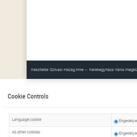
Készítette:
Szilvási-Hazag Imre
--
Kerekegyháza Város
megbíz
Cookie Controls
Language cookie
Engedélye
All other cookies
Engedélye