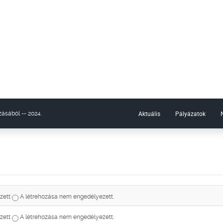
Aktuális
Pályázatok
ásából -- 2024.
zett
A létrehozása nem engedélyezett.
zett
A létrehozása nem engedélyezett.