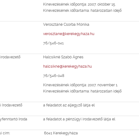
Kinevezésének időpontja: 2007. október 15.
Kinevezésének időtartama: határozatlan idejő
Verosztáné Csorba Mónika
verosztane@kerekegyhaza.hu
76/546-041
 irodavezető
Halcsikné Szabó Ágnes
halcsikne@kerekegyhaza.hu
76/546-048
Kinevezésének időpontja: 2007. november 1.
Kinevezésének időtartama: határozatlan idejő
i Irodavezető
a feladatot az aljegyző látja el
fenntartó Iroda
a feladatot a pénzügyi irodavezető látja el
i cím:
6041 Kerekegyháza