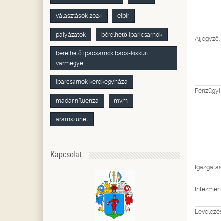
választások 2024
elbir
pályázatok
bérelhető iparicsarnok
Aljegyző:
bérelhető ipacsarnok bács-kiskun
vármegye
iparcsarnok kerekegyháza
Pénzügyi
madárinfluenza
mvm
áramszünet
Kapcsolat
Igazgatás
Intézmény
Levelezés