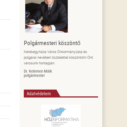
Polgármesteri köszöntő
Kerekegyháza Város Önkormányzata és
polgárai nevében tisztelettel köszöntöm Önt
városunk honlapján.
Dr. Kelemen Márk
polgármester
Adatvédelem