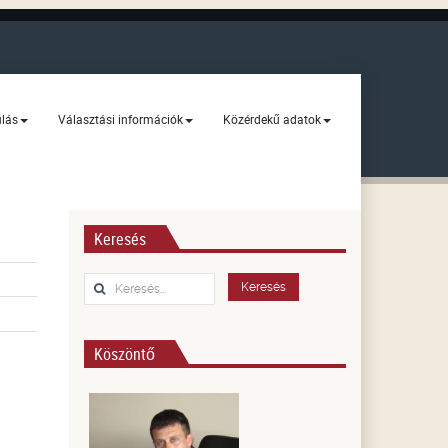
ulás
Választási információk
Közérdekű adatok
Keresés
Keresés...
Keresés
Köszöntő