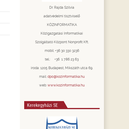
Dr. Rajda Szilvia
adatvédelmi tisztviselő
KÖZINFORMATIKA
Közigazgatási Informatikai
Szolgáltató Központ Nonprofit Kft.
mobil: +36 30 330 3236
tel.: +36 1 786 23 63
iroda: 1205 Budapest, Mikszáth utca 69.
mail:
dpo@kozinformatika.hu
web:
www.kozinformatika.hu
Kerekegyházi SE