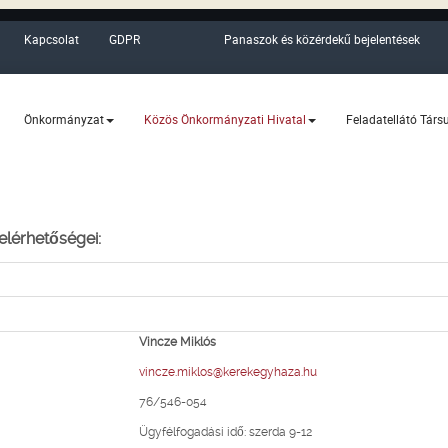
Kapcsolat
GDPR
Panaszok és közérdekű bejelentések
Önkormányzat
Közös Önkormányzati Hivatal
Feladatellátó Társ
 elérhetőségei:
Vincze Miklós
vincze.miklos@kerekegyhaza.hu
76/546-054
Ügyfélfogadási idő: szerda 9-12