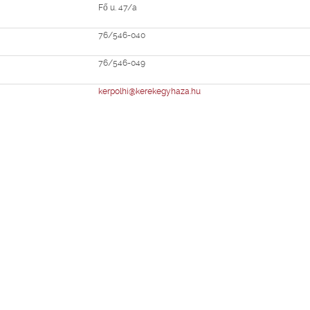
Fő u. 47/a
76/546-040
76/546-049
kerpolhi@kerekegyhaza.hu