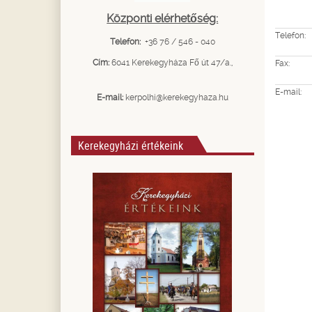
Központi elérhetőség:
Telefon:
Telefon:
+36 76 / 546 - 040
Cím:
6041 Kerekegyháza Fő út 47/a.,
Fax:
E-mail:
E-mail:
kerpolhi@kerekegyhaza.hu
Kerekegyházi értékeink