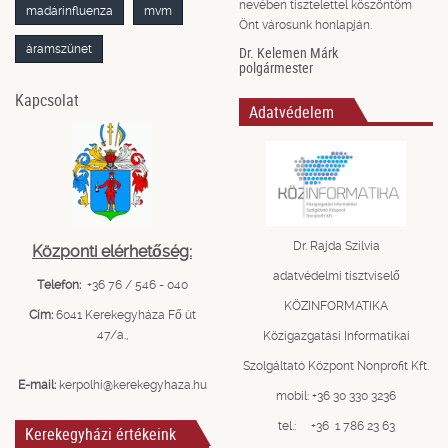
nevében tisztelettel köszöntöm
madárinfluenza
mvm
Önt városunk honlapján.
áramszünet
Dr. Kelemen Márk
polgármester
Kapcsolat
Adatvédelem
Dr. Rajda Szilvia
Központi elérhetőség:
adatvédelmi tisztviselő
Telefon:
+36 76 / 546 - 040
KÖZINFORMATIKA
Cím:
6041 Kerekegyháza Fő út
47/a.,
Közigazgatási Informatikai
Szolgáltató Központ Nonprofit Kft.
E-mail:
kerpolhi@kerekegyhaza.hu
mobil: +36 30 330 3236
tel.: +36 1 786 23 63
Kerekegyházi értékeink