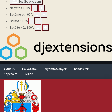
Tovább olvasom
Nagyítás
100
%
Betűméret
100
%
Sorköz
100
%
Betű térköz
100
%
Aktuális
Pályázatok
Nyomtatványok
Rendeletek
Kapcsolat
GDPR