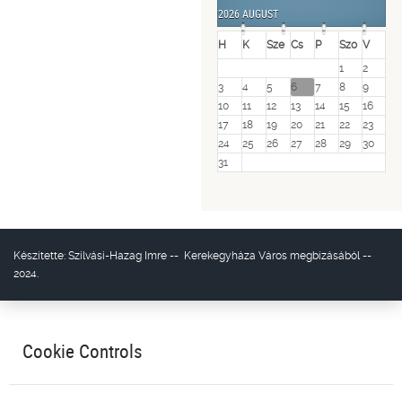
Year
Month
Year
Month
2026 AUGUST
H
K
Sze
Cs
P
Szo
V
1
2
3
4
5
6
7
8
9
10
11
12
13
14
15
16
17
18
19
20
21
22
23
24
25
26
27
28
29
30
31
Készítette:
Szilvási-Hazag Imre
--
Kerekegyháza Város
megbízásából --
2024.
Cookie Controls