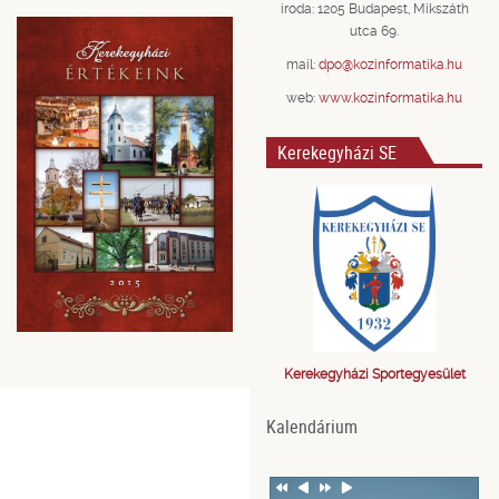
iroda: 1205 Budapest, Mikszáth
utca 69.
mail:
dpo@kozinformatika.hu
web:
www.kozinformatika.hu
Kerekegyházi SE
Kerekegyházi Sportegyesület
Kalendárium
Previous
Previous
Next
Next