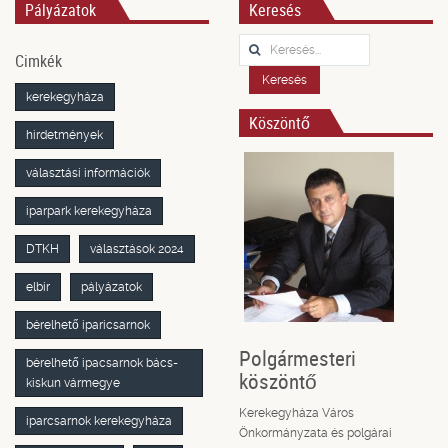
Pályázatok
Keresés
Keresés...
Cimkék
Keresés
kerekegyháza
Köszöntő
hirdetmények
választási információk
iparpark kerekegyháza
DTKH
választások 2024
elbir
pályázatok
bérelhető iparicsarnok
Polgármesteri
bérelhető ipacsarnok bács-
köszöntő
kiskun vármegye
Kerekegyháza Város
iparcsarnok kerekegyháza
Önkormányzata és polgárai