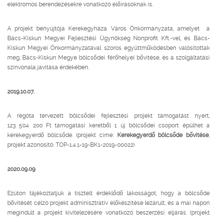
elektromos berendezésekre vonatkozó előírásoknak is.
A projekt benyújtója Kerekegyháza Város Önkormányzata, amelyet a
Bács-Kiskun Megyei Fejlesztési Ügynökség Nonprofit Kft.-vel, és Bács-
Kiskun Megyei Önkormányzatával szoros együttműködésben valósítottak
meg, Bács-Kiskun Megye bölcsődei férőhelyei bővítése, és a szolgáltatási
színvonala javítása érdekében.
2019.10.07.
A régóta tervezett bölcsődei fejlesztési projekt támogatást nyert,
123 504 200 Ft támogatási keretből 1 új bölcsődei csoport épülhet a
kerekegyerdő bölcsőde. (projekt címe:
Kerekegyerdő bölcsőde bővítése
,
projekt azonosító: TOP-1.4.1-19-BK1-2019-00022)
2020.09.09
Ezúton tájékoztatjuk a tisztelt érdeklődő lakosságot, hogy a bölcsőde
bővítését célzó projekt adminisztratív előkészítése lezárult, és a mai napon
megindult a projekt kivitelezésére vonatkozó beszerzési eljárás. (projekt