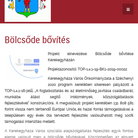
Bölcsőde bővítés
Projekt elnevezése: Bölcsőde bővítése
Kerekegyházán
Projektazonosító: TOP-1.4.1-19-BK1-2019-00022
Kerekegyháza Város Önkormányzata a Széchenyi
2020 program keretében sikeresen pályázott a
TOP-1.4.1-16-jelű,
„A foglalkoztatás és az életminőség javítása családbarát,
munkába állást segítő intézmények, közszolgáltatások
fejlesztésével”
konstrukcióra. A megvalósult projekt keretében 131 808 581
forint vissza nem térítendő Európai Uniós, és hazai forrás támogatásával a
településen egy évek óta tervezett fejlesztés valósulhatott meg 100%
támogatási intenzitás mellett.
A Kerekegyháza Város szociális alapszolgáltatás fejlesztés egyik fontos
eleme valósult meg a bölcsőde bővítésével. Köszönhetően az elnyert