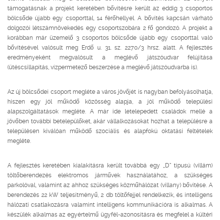
támogatásnak a projekt keretében bővítésre került az eddig 3 csoportos
bölcsőde újabb egy csoporttal, 14 férőhellyel. A bővítés kapcsán várható
dolgozói létszámnövekedés egy csoportszobára 2 fő gondozó. A projekt a
korábban már üzemelő 3 csoportos bölcsőde újabb egy csoporttal való
bővítésével valósult meg Erdő u. 31. sz. 2270/3 hrsz. alatt. A fejlesztés
eredményeként megvalósult a meglévő játszóudvar felújítása
(ütéscsillapítás, vízpermetező beszerzése a meglévő játszóudvarba is).
Az új bölcsődei csoport megléte a város jövőjét is nagyban befolyásolhatja,
hiszen egy jól működő közösség alapja, a jól működő települési
alapszolgáltatások megléte. A már ide letelepedett családok mellé a
jövőben további betelepülőket, akár vállalkozásokat hozhat a településre a
településen kiválóan működő szociális és alapfokú oktatási feltételek
megléte.
A fejlesztés keretében kialakításra került továbbá egy „D” típusú (villám)
töltőberendezés elektromos járművek használatához, a szükséges
parkolóval, valamint az ahhoz szükséges közműhálózat (villany) bővítése. A
berendezés 22 kW teljesítményű, 2 db töltőfejjel rendelkezik, és intelligens
hálózati csatlakozásra valamint intelligens kommunikációra is alkalmas. A
készülék alkalmas az egyértelmű ügyfél-azonosításra és megfelel a kültéri