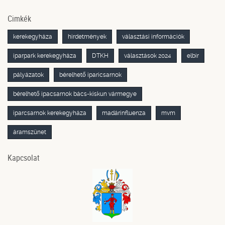
Cimkék
kerekegyháza
hirdetmények
választási információk
iparpark kerekegyháza
DTKH
választások 2024
elbir
pályázatok
bérelhető iparicsarnok
bérelhető ipacsarnok bács-kiskun vármegye
iparcsarnok kerekegyháza
madárinfluenza
mvm
áramszünet
Kapcsolat