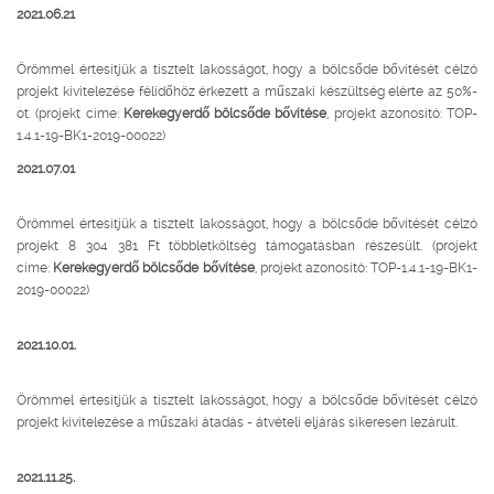
2021.06.21
Örömmel értesítjük a tisztelt lakosságot, hogy a bölcsőde bővítését célzó
projekt kivitelezése félidőhöz érkezett a műszaki készültség elérte az 50%-
ot. (projekt címe:
Kerekegyerdő bölcsőde bővítése
, projekt azonosító: TOP-
1.4.1-19-BK1-2019-00022)
2021.07.01
Örömmel értesítjük a tisztelt lakosságot, hogy a bölcsőde bővítését célzó
projekt 8 304 381 Ft többletköltség támogatásban részesült. (projekt
címe:
Kerekegyerdő bölcsőde bővítése
, projekt azonosító: TOP-1.4.1-19-BK1-
2019-00022)
2021.10.01.
Örömmel értesítjük a tisztelt lakosságot, hogy a bölcsőde bővítését célzó
projekt kivitelezése a műszaki átadás - átvételi eljárás sikeresen lezárult.
2021.11.25.