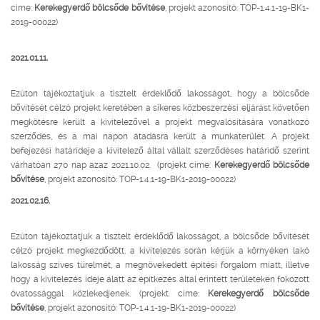
címe:
Kerekegyerdő bölcsőde bővítése
, projekt azonosító: TOP-1.4.1-19-BK1-
2019-00022)
2021.01.11.
Ezúton tájékoztatjuk a tisztelt érdeklődő lakosságot, hogy a bölcsőde
bővítését célzó projekt keretében a sikeres közbeszerzési eljárást követően
megkötésre került a kivitelezővel a projekt megvalósítására vonatkozó
szerződés, és a mai napon átadásra került a munkaterület. A projekt
befejezési határideje a kivitelező által vállalt szerződéses határidő szerint
várhatóan 270 nap azaz 2021.10.02. (projekt címe:
Kerekegyerdő bölcsőde
bővítése
, projekt azonosító: TOP-1.4.1-19-BK1-2019-00022)
2021.02.16.
Ezúton tájékoztatjuk a tisztelt érdeklődő lakosságot, a bölcsőde bővítését
célzó projekt megkezdődött. a kivitelezés során kérjük a környéken lakó
lakosság szíves türelmét, a megnövekedett építési forgalom miatt, illetve
hogy a kivitelezés ideje alatt az építkezés által érintett területeken fokozott
óvatossággal közlekedjenek. (projekt címe:
Kerekegyerdő bölcsőde
bővítése
, projekt azonosító: TOP-1.4.1-19-BK1-2019-00022)