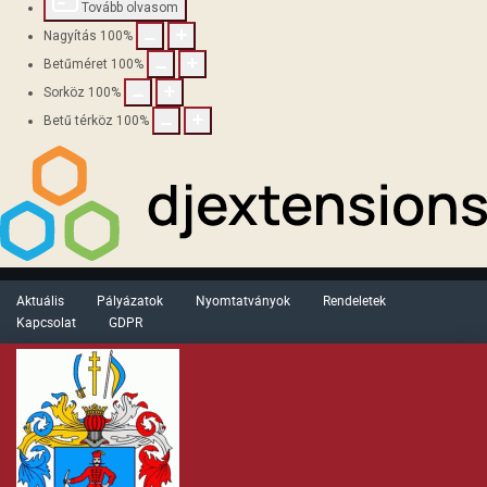
Tovább olvasom
Nagyítás
100
%
Betűméret
100
%
Sorköz
100
%
Betű térköz
100
%
Aktuális
Pályázatok
Nyomtatványok
Rendeletek
Kapcsolat
GDPR