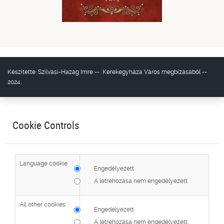
Készítette:
Szilvási-Hazag Imre
--
Kerekegyháza Város
megbízásából --
2024.
Cookie Controls
Language cookie
Engedélyezett
A létrehozása nem engedélyezett.
All other cookies
Engedélyezett
A létrehozása nem engedélyezett.