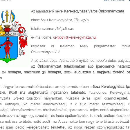
Az ajánlatkérő neve:
Kerekegyháza Város Önkormányzata
címe: 6041 Kerekegyháza, Fő.u.47/a
telefonszáma: 76/546-040
e- mail címe:
kerpolhi@kerekegyhaza.hu
képviseli: dr Kelemen Márk polgármester /továb
Önkormányzat/ 2)
A pályázat célja: Ajánlatkérő nyilvános, többfordulós pályáza
a
z Önkormányzat tulajdonában álló iparcsarnok határozo
24 hónapra, maximum 36 hónapra, 2024. augusztus 1. napjával történő b
n.
t tárgya: Iparcsarnok bérbeadása, amely természetben a
6041 Kerekegyháza, Ipar
z-ú, 8508 m2 alapterületű ingatlanon található.
Tulajdonos: Kerekegyhá
yzata 1/1-ed tulajdoni hányadban. Műszaki leírás: ipari csarnoképület,
zas, kéthajós, 6,0 méter állástávolságú, 2 x 24,0 méter fesztávolságú, 
ágú, könnyűszerkezetes térelhatárolású, iparcsarnok teljes nettó alapterület
talmazza az egy-egy szociális, és iroda épületrészeket is, ezek területe összese
csarnokrész területe: nettó 2008 m2. A csarnoktérben nagy teherbírású, acélszál 
s ipari padló kéregerősített felülettel, az iroda részen szőnyegburkolat ta