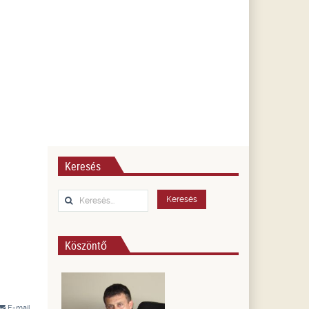
Keresés
Keresés...
Keresés
Köszöntő
E-mail