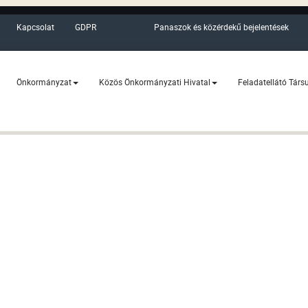
Kapcsolat
GDPR
Panaszok és közérdekű bejelentések
Önkormányzat
Közös Önkormányzati Hivatal
Feladatellátó Társ