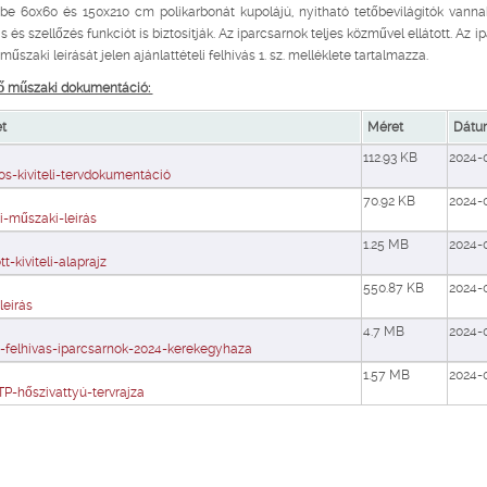
be 60x60 és 150x210 cm polikarbonát kupolájú, nyitható tetőbevilágítók vann
s és szellőzés funkciót is biztosítják. Az iparcsarnok teljes közművel ellátott. Az 
műszaki leírását jelen ajánlattételi felhívás 1. sz. melléklete tartalmazza.
tő műszaki dokumentáció:
t
Méret
Dátu
112.93 KB
2024-
os-kiviteli-tervdokumentáció
70.92 KB
2024-
i-műszaki-leírás
1.25 MB
2024-
t-kiviteli-alaprajz
550.87 KB
2024-
leírás
4.7 MB
2024-
i-felhivas-iparcsarnok-2024-kerekegyhaza
1.57 MB
2024-
TP-hőszivattyú-tervrajza