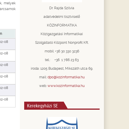
ak, melyek
Dr. Rajda Szilvia
iparcsarnok
adatvédelmi tisztviselő
KÖZINFORMATIKA
m
Közigazgatási Informatikai
02-08
Szolgáltató Központ Nonprofit Kft.
mobil: +36 30 330 3236
02-08
tel.: +36 1 786 23 63
02-08
iroda: 1205 Budapest, Mikszáth utca 69.
02-08
mail:
dpo@kozinformatika.hu
web:
www.kozinformatika.hu
02-08
02-08
Kerekegyházi SE