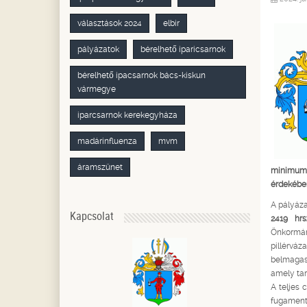
választások 2024
elbir
pályázatok
bérelhető iparicsarnok
bérelhető ipacsarnok bács-kiskun
vármegye
iparcsarnok kerekegyháza
madárinfluenza
mvm
áramszünet
minimum 
érdekébe
A pályáza
Kapcsolat
2419 hrs
Önkormán
pillérvá
belmagass
amely tar
A teljes 
fugamente