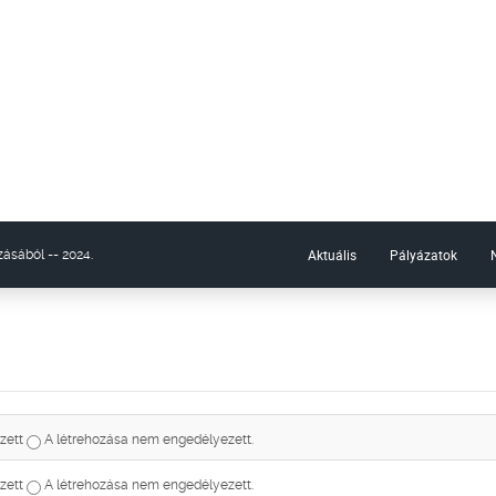
Aktuális
Pályázatok
ásából -- 2024.
zett
A létrehozása nem engedélyezett.
zett
A létrehozása nem engedélyezett.