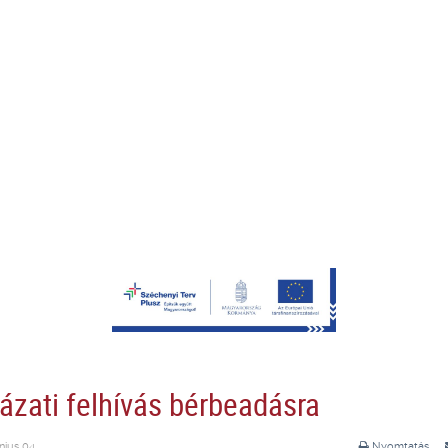
ázati felhívás bérbeadásra
nius 04.
Nyomtatás