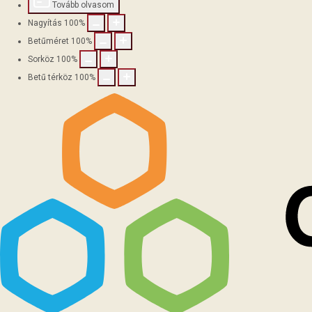
Tovább olvasom
Nagyítás
100
%
Betűméret
100
%
Sorköz
100
%
Betű térköz
100
%