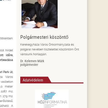
Polgármesteri köszöntő
biakban:
Kerekegyháza Város Önkormányzata és
polgárai nevében tisztelettel köszöntöm Önt
tot hirdet
városunk honlapján.
tt időre,
érbeadása
Dr. Kelemen Márk
polgármester
i Park út,
za Város
Adatvédelem
 vasbeton
6,0 méter
e 2287 m2,
n: 279 m2.
erősítésű,
lálható. A