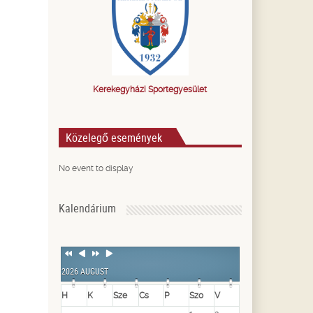
Kerekegyházi Sportegyesület
Közelegő események
No event to display
Kalendárium
Previous
Previous
Next
Next
Year
Month
Year
Month
2026 AUGUST
H
K
Sze
Cs
P
Szo
V