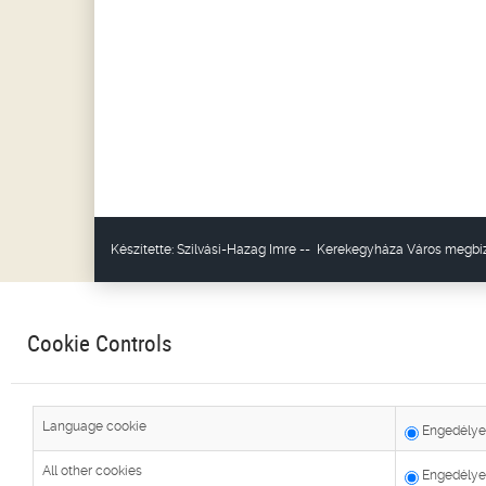
Készítette:
Szilvási-Hazag Imre
--
Kerekegyháza Város
megbíz
Cookie Controls
Language cookie
Engedélye
All other cookies
Engedélye