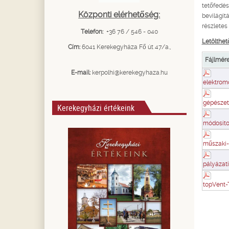
tetőfedés
Központi elérhetőség:
bevilágítá
részletes 
Telefon:
+36 76 / 546 - 040
Letölthe
Cím:
6041 Kerekegyháza Fő út 47/a.,
Fájlmére
E-mail:
kerpolhi@kerekegyhaza.hu
elektrom
gépészet
Kerekegyházi értékeink
módosítot
műszaki-
pályázat
topVent-