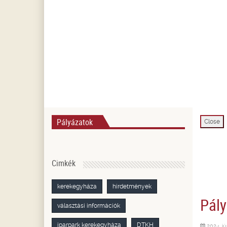
Pályázatok
Close
Cimkék
kerekegyháza
hirdetmények
Pály
választási információk
iparpark kerekegyháza
DTKH
2024. jú