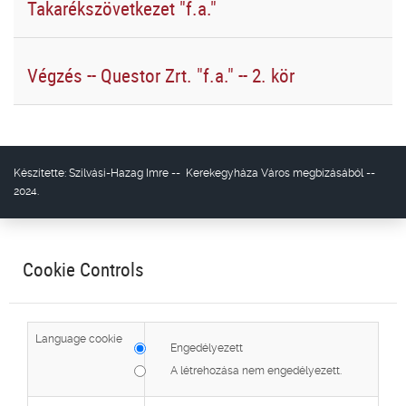
Takarékszövetkezet "f.a."
Végzés -- Questor Zrt. "f.a." -- 2. kör
Készítette:
Szilvási-Hazag Imre
--
Kerekegyháza Város
megbízásából --
2024.
Cookie Controls
Language cookie
Engedélyezett
A létrehozása nem engedélyezett.