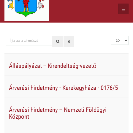
Írja
Tételek
be
#
a
címrészt
Álláspályázat -- Kirendeltség-vezető
Árverési hirdetmény - Kerekegyháza - 0176/5
Árverési hirdetmény -- Nemzeti Földügyi
Központ