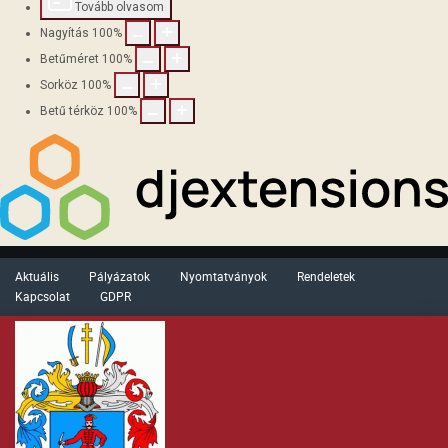
Tovább olvasom
Nagyítás
100
%
Betűméret
100
%
Sorköz
100
%
Betű térköz
100
%
Aktuális
Pályázatok
Nyomtatványok
Rendeletek
Kapcsolat
GDPR