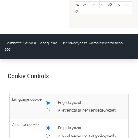
24
25
26
27
28
29
30
31
Készítette:
Szilvási-Hazag Imre
--
Kerekegyháza Város
megbízásából --
2024.
Cookie Controls
Language cookie
Engedélyezett
A létrehozása nem engedélyezett.
All other cookies
Engedélyezett
A létrehozása nem engedélyezett.