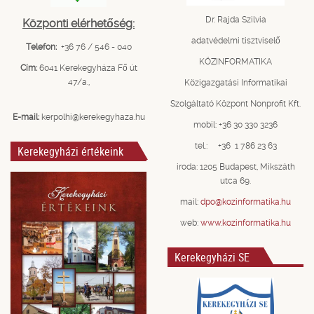
Dr. Rajda Szilvia
Központi elérhetőség:
adatvédelmi tisztviselő
Telefon:
+36 76 / 546 - 040
KÖZINFORMATIKA
Cím:
6041 Kerekegyháza Fő út
47/a.,
Közigazgatási Informatikai
Szolgáltató Központ Nonprofit Kft.
E-mail:
kerpolhi@kerekegyhaza.hu
mobil: +36 30 330 3236
tel.: +36 1 786 23 63
Kerekegyházi értékeink
iroda: 1205 Budapest, Mikszáth
utca 69.
mail:
dpo@kozinformatika.hu
web:
www.kozinformatika.hu
Kerekegyházi SE