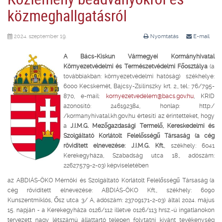
közmeghallgatásról
2024. szeptember 19.
Nyomtatás
E-mail
A Bács-Kiskun Vármegyei Kormányhivatal
Környezetvédelmi és Természetvédelmi Főosztálya
(a
továbbiakban: környezetvédelmi hatóság) székhelye:
6000 Kecskemét, Bajcsy-Zsilinszky krt. 2., tel.: 76/795-
870, e-mail:
kornyezetvedelem@bacs.gov.hu
, KRID
azonosító: 246192384, honlap: http:/
/kormanyhivatal.kh.gov.hu értesíti az érintetteket, hogy
a
J.I.M.G. Mezőgazdasági Termelő, Kereskedelmi és
Szolgáltató Korlátolt Felelősségű Társaság (a cég
rövidített elnevezése: J.I.M.G. Kft.
, székhely: 6041
Kerekegyháza, Szabadság utca 18., adószám:
22627579-2-03) képviseletében
az ABDIÁS-ÖKO Mérnöki és Szolgáltató Korlátolt Felelősségű Társaság (a
cég rövidített elnevezése: ABDIÁS-ÖKO Kft., székhely: 6090
Kunszentmiklós, Ősz utca 3/ A, adószám: 23709171-2-03) által 2024. május
15. napján - a Kerekegyháza 0126/112 illetve 0126/113 hrsz.-ú ingatlanokon
tervezett nagy létszámú állattartó telepen folytatni kívánt tevékenység