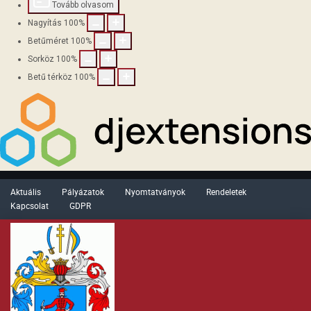
Tovább olvasom
Nagyítás
100
%
Betűméret
100
%
Sorköz
100
%
Betű térköz
100
%
Aktuális
Pályázatok
Nyomtatványok
Rendeletek
Kapcsolat
GDPR