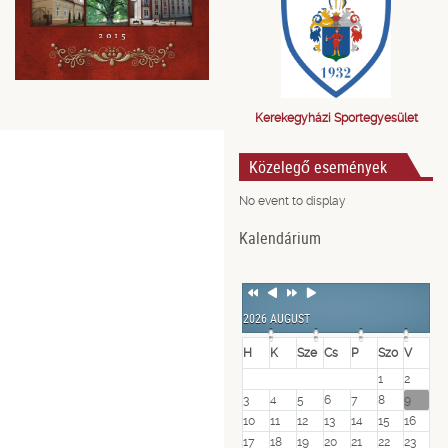
Kerekegyházi Sportegyesület
Közelegő események
No event to display
Kalendárium
Previous
Previous
Next
Next
Year
Month
Year
Month
2026 AUGUST
H
K
Sze
Cs
P
Szo
V
1
2
3
4
5
6
7
8
9
10
11
12
13
14
15
16
17
18
19
20
21
22
23