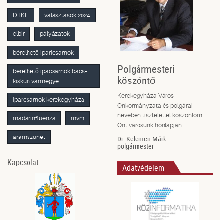
DTKH
választások 2024
elbir
pályázatok
bérelhető iparicsarnok
Polgármesteri
bérelhető ipacsarnok bács-
köszöntő
kiskun vármegye
Kerekegyháza Város
iparcsarnok kerekegyháza
Önkormányzata és polgárai
nevében tisztelettel köszöntöm
madárinfluenza
mvm
Önt városunk honlapján.
áramszünet
Dr. Kelemen Márk
polgármester
Kapcsolat
Adatvédelem