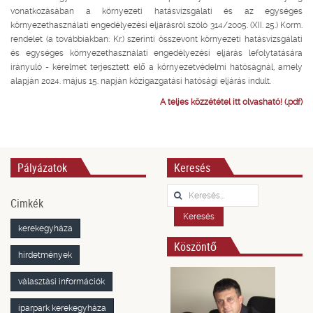
vonatkozásában a környezeti hatásvizsgálati és az egységes
környezethasználati engedélyezési eljárásról szóló 314/2005. (XII. 25.) Korm.
rendelet (a továbbiakban: Kr.) szerinti összevont környezeti hatásvizsgálati
és egységes környezethasználati engedélyezési eljárás lefolytatására
irányuló - kérelmet terjesztett elő a környezetvédelmi hatóságnál, amely
alapján 2024. május 15. napján közigazgatási hatósági eljárás indult.
A teljes közzététel itt olvasható! (.pdf)
Pályázatok
Keresés
Keresés...
Cimkék
Keresés
kerekegyháza
Köszöntő
hirdetmények
választási információk
iparpark kerekegyháza