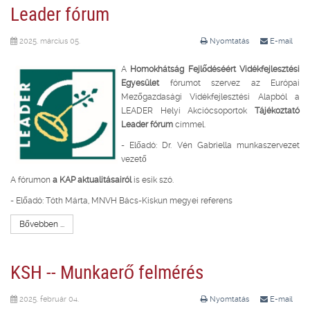
Leader fórum
2025. március 05.
Nyomtatás
E-mail
A
Homokhátság Fejlődéséért Vidékfejlesztési
Egyesület
fórumot szervez az Európai
Mezőgazdasági Vidékfejlesztési Alapból a
LEADER Helyi Akciócsoportok
Tájékoztató
Leader fórum
címmel.
- Előadó: Dr. Vén Gabriella munkaszervezet
vezető
A fórumon
a KAP aktualitásairól
is esik szó.
- Előadó: Tóth Márta, MNVH Bács-Kiskun megyei referens
Bővebben ...
KSH -- Munkaerő felmérés
2025. február 04.
Nyomtatás
E-mail