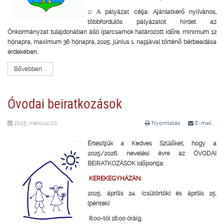
2)
A pályázat célja: Ajánlatkérő nyilvános,
többfordulós pályázatot hirdet az
Önkormányzat tulajdonában álló iparcsarnok határozott időre, minimum 12
hónapra, maximum 36 hónapra, 2025. június 1. napjával történő bérbeadása
érdekében.
Bővebben ...
Óvodai beiratkozások
2025. március 20.
Nyomtatás
E-mail
Értesítjük a Kedves Szülőket, hogy a
2025/2026. nevelési évre az
ÓVODAI
BEIRATKOZÁSOK időpontja:
KEREKEGYHÁZÁN:
2025. április 24. (csütörtök) és április 25.
(péntek)
8:00-tól 16:00 óráig.