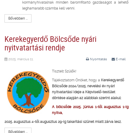
kormányhivatalnak minden baromfitartó gazdaságot a lehető
leghamarabb számba kell venni.
Bővebben ...
Kerekegyerdő Bölcsőde nyári
nyitvatartási rendje
2025. március 11.
Nyomtatás
E-mail
Tisztelt Szülők!
Tájékoztatom Önöket, hogy a
Kerekegyerdő
Bölcsőde 2024/2025. nevelési év
nyári
nyitvatartási ideje a Képviselő-testület
döntése alapján az alábbiak szerint alakul:
A bölcsőde 2025. június 1-től augusztus 1-ig
nyitva,
2025. augusztus 4-től augusztus 29-ig takarítási szünet miatt zárva lesz.
Bővebben ...