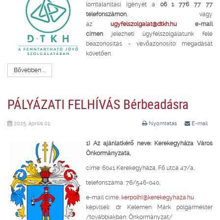
lomtalanítási igényét a
06 1 776 77 77
telefonszámon
, vagy
az
ugyfelszolgalat@dtkh.hu
e-mail
címen
jelezheti ügyfélszolgálatunk felé
beazonosítás - vevőazonosító megadását
követően.
Bővebben ...
PÁLYÁZATI FELHÍVÁS Bérbeadásra
2025. április 01.
Nyomtatás
E-mail
1) Az ajánlatkérő neve: Kerekegyháza Város
Önkormányzata,
címe: 6041 Kerekegyháza, Fő utca 47/a,
telefonszáma: 76/546-040,
e-mail címe:
kerpolhi@kerekegyhaza.hu
képviseli: dr Kelemen Márk polgármester
/továbbiakban: Önkormányzat/