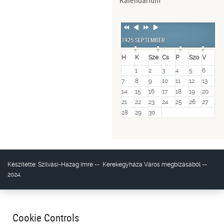
Kalendárium
Previous
Previous
Next
Next
Year
Month
Year
Month
1925 SEPTEMBER
H
K
Sze
Cs
P
Szo
V
1
2
3
4
5
6
7
8
9
10
11
12
13
14
15
16
17
18
19
20
21
22
23
24
25
26
27
28
29
30
Készítette:
Szilvási-Hazag Imre
--
Kerekegyháza Város
megbízásából --
2024.
Cookie Controls