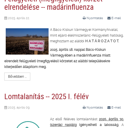
elrendelése -- madárinfluenza
2025. április 22.
Nyomtatás
E-mail
A Bács-Kiskun Vármegyei Kormányhivatal,
mint eljáró élelmiszerlánc-felügyeleti hatóság,
meghoztam az alábbi
H A T Á R O Z A T O T.
2025. április 18. nappal Bács-Kiskun
Vármegyében a madárinfluenza miatt
elrendelt felügyeleti (megfigyelési) körzetet az alábbi településekre
kiterjedően állapítom meg.
Bővebben ...
Lomtalanítás -- 2025 I. félév
2025. április 09.
Nyomtatás
E-mail
Az első féléves lomtalanítást
2025. április 30.
(szerda) napjáig
igényelheti a lakosság.
A