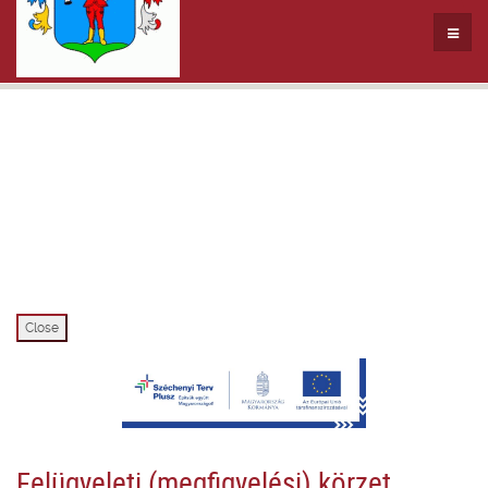
Close
Felügyeleti (megfigyelési) körzet