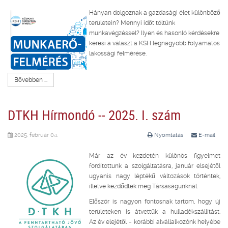
Hányan dolgoznak a gazdasági élet különböző
területein? Mennyi időt töltünk
munkavégzéssel? Ilyen és hasonló kérdésekre
keresi a választ a KSH legnagyobb folyamatos
lakossági felmérése.
Bővebben ...
DTKH Hírmondó -- 2025. I. szám
2025. február 04.
Nyomtatás
E-mail
Már az év kezdetén különös figyelmet
fordítottunk a szolgáltatásra, január elsejétől
ugyanis nagy léptékű változások történtek,
illetve kezdődtek meg Társaságunknál.
Először is nagyon fontosnak tartom, hogy új
területeken is átvettük a hulladékszállítást.
Az év elejétől – korábbi alvállalkozónk helyébe