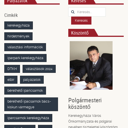
Pályázatok
Keresés
Keresés...
Cimkék
Keresés
kerekegyháza
Köszöntő
hirdetmények
választási információk
iparpark kerekegyháza
DTKH
választások 2024
elbir
pályázatok
bérelhető iparicsarnok
Polgármesteri
bérelhető ipacsarnok bács-
köszöntő
kiskun vármegye
Kerekegyháza Város
iparcsarnok kerekegyháza
Önkormányzata és polgárai
nevében tisztelettel köszöntöm