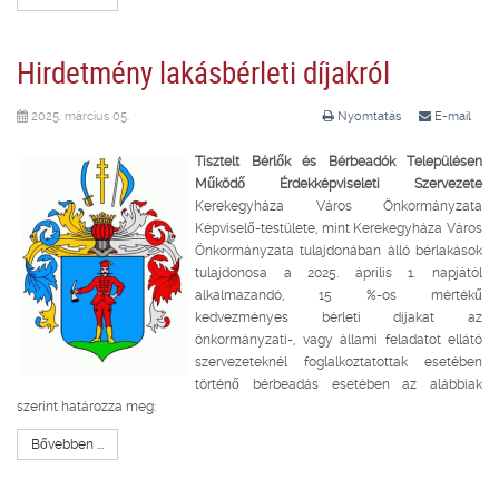
Hirdetmény lakásbérleti díjakról
2025. március 05.
Nyomtatás
E-mail
Tisztelt Bérlők és Bérbeadók Településen
Működő Érdekképviseleti Szervezete
Kerekegyháza Város Önkormányzata
Képviselő-testülete, mint Kerekegyháza Város
Önkormányzata tulajdonában álló bérlakások
tulajdonosa a 2025. április 1. napjától
alkalmazandó, 15 %-os mértékű
kedvezményes bérleti díjakat az
önkormányzati-, vagy állami feladatot ellátó
szervezeteknél foglalkoztatottak esetében
történő bérbeadás esetében az alábbiak
szerint határozza meg:
Bővebben ...