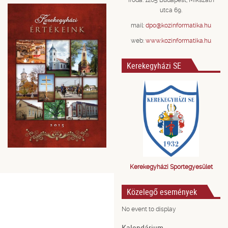
iroda: 1205 Budapest, Mikszáth
utca 69.
mail:
dpo@kozinformatika.hu
web:
www.kozinformatika.hu
Kerekegyházi SE
Kerekegyházi Sportegyesület
Közelegő események
No event to display