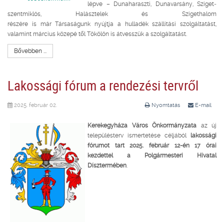
lépve – Dunaharaszti, Dunavarsány, Sziget­
szentmiklós, Halásztelek és Szigethalom
részére is már Társaságunk nyújtja a hulladék­ szállítási szolgáltatást,
valamint március közepé­ től Tökölön is átvesszük a szolgáltatást.
Bővebben ...
Lakossági fórum a rendezési tervről
2025. február 02.
Nyomtatás
E-mail
Kerekegyháza Város Önkormányzata
az új
településterv ismertetése céljából
lakossági
fórumot tart 2025. február 12-én 17 órai
kezdettel a Polgármesteri Hivatal
Dísztermében
.