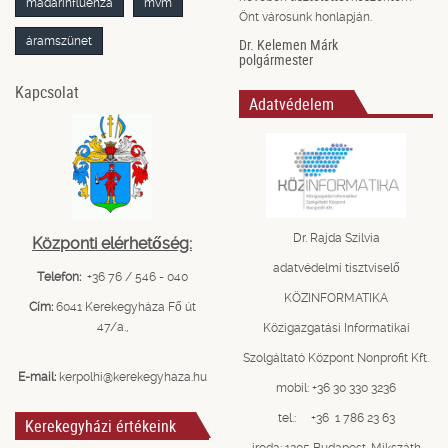
madárinfluenza
mvm
Önt városunk honlapján.
áramszünet
Dr. Kelemen Márk
polgármester
Kapcsolat
Adatvédelem
Dr. Rajda Szilvia
Központi elérhetőség:
adatvédelmi tisztviselő
Telefon:
+36 76 / 546 - 040
KÖZINFORMATIKA
Cím:
6041 Kerekegyháza Fő út
47/a.,
Közigazgatási Informatikai
Szolgáltató Központ Nonprofit Kft.
E-mail:
kerpolhi@kerekegyhaza.hu
mobil: +36 30 330 3236
tel.: +36 1 786 23 63
Kerekegyházi értékeink