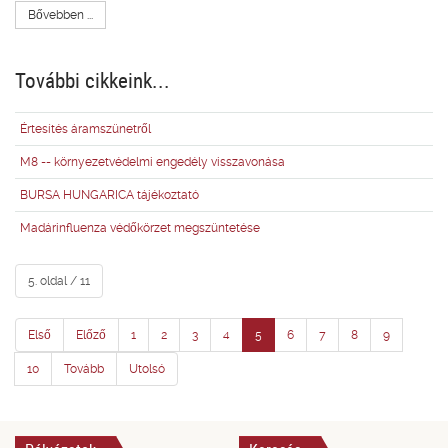
Bővebben ...
További cikkeink...
Értesítés áramszünetről
M8 -- környezetvédelmi engedély visszavonása
BURSA HUNGARICA tájékoztató
Madárinfluenza védőkörzet megszüntetése
5. oldal / 11
Első
Előző
1
2
3
4
5
6
7
8
9
10
Tovább
Utolsó