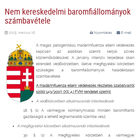
Nem kereskedelmi baromfiállományok
számbavétele
2025. március 16.
Nyomtatás
E-mail
A magas patogenitású madárinfluenza elleni védekezés
kapcsán az alábbiak szerint kérjük szíves
közreműködésüket. A járvány intenzív terjedése okán
elrendelt védőkörzetben, illetve megfigyelési körzetben
szükséges a baromfiállományok haladéktalan
számbavétele.
A madárinfluenza elleni védekezés részletes szabályairól
szóló 143/2007. (XII. 4.) FVM rendelet szerint:
A védőkörzetben alkalmazandó intézkedések:
18. § (1) A vármegyei kormányhivatal minden baromfitartó
gazdaságot a lehető leghamarabb számba vesz.
A megfigyelési körzetben alkalmazandó intézkedések:
30. § (1) A megfigyelési körzetben a vármegyei