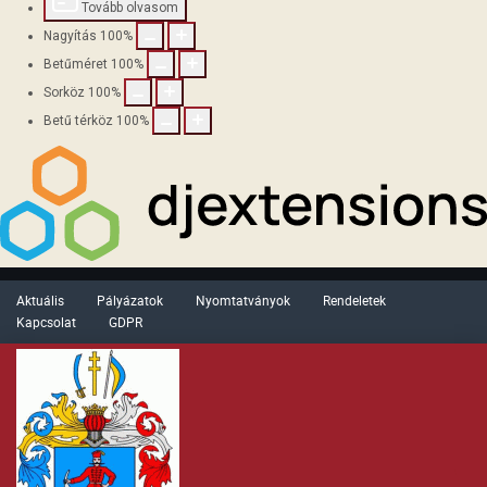
Tovább olvasom
Nagyítás
100
%
Betűméret
100
%
Sorköz
100
%
Betű térköz
100
%
Aktuális
Pályázatok
Nyomtatványok
Rendeletek
Kapcsolat
GDPR