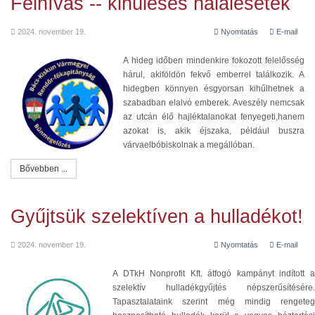
Felhívás -- kihüléses halálesetek
2024. november 19.
Nyomtatás
E-mail
A hideg időben mindenkire fokozott felelősség
hárul, akiföldön fekvő emberrel találkozik. A
hidegben könnyen ésgyorsan kihűlhetnek a
szabadban elalvó emberek. Aveszély nemcsak
az utcán élő hajléktalanokat fenyegeti,hanem
azokat is, akik éjszaka, például buszra
várvaelbóbiskolnak a megállóban.
Bővebben ...
Gyűjtsük szelektíven a hulladékot!
2024. november 19.
Nyomtatás
E-mail
A DTkH Nonprofit Kft. átfogó kampányt indított a
szelektív hulladékgyűjtés népszerűsítésére.
Tapasztalataink szerint még mindig rengeteg