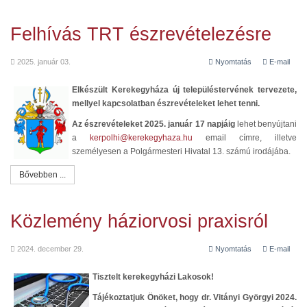
Felhívás TRT észrevételezésre
2025. január 03.
Nyomtatás
E-mail
Elkészült Kerekegyháza új településtervének tervezete,
mellyel kapcsolatban észrevételeket lehet tenni.
Az észrevételeket 2025. január 17 napjáig
lehet benyújtani
a
kerpolhi@kerekegyhaza.hu
email címre, illetve
személyesen a Polgármesteri Hivatal 13. számú irodájába.
Bővebben ...
Közlemény háziorvosi praxisról
2024. december 29.
Nyomtatás
E-mail
Tisztelt kerekegyházi Lakosok!
Tájékoztatjuk Önöket, hogy dr. Vitányi Györgyi 2024.