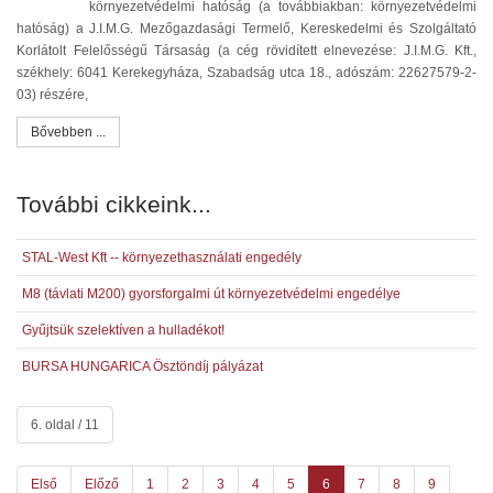
környezetvédelmi hatóság (a továbbiakban: környezetvédelmi
hatóság) a J.I.M.G. Mezőgazdasági Termelő, Kereskedelmi és Szolgáltató
Korlátolt Felelősségű Társaság (a cég rövidített elnevezése: J.I.M.G. Kft.,
székhely: 6041 Kerekegyháza, Szabadság utca 18., adószám: 22627579-2-
03) részére,
Bővebben ...
További cikkeink...
STAL-West Kft -- környezethasználati engedély
M8 (távlati M200) gyorsforgalmi út környezetvédelmi engedélye
Gyűjtsük szelektíven a hulladékot!
BURSA HUNGARICA Ösztöndíj pályázat
6. oldal / 11
Első
Előző
1
2
3
4
5
6
7
8
9