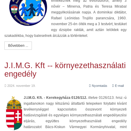
emlékeznek meg az évfordulóról, amely 3
nővér – Minerva, Patria és Teresa Mirabal
meggyilkolásának napja. A dominikai diktátor,
Rafael Leónidas Trujillo parancsára, 1960.
november 25-én ölték meg a 3 testvért, testüket
egy dzsipbe rakták, amit aztán lelöktek egy
szakadékba, hogy balesetnek álcázzák a történteket.
Bővebben ...
J.I.M.G. Kft -- környezethasználati
engedély
2024. november 19.
Nyomtatás
E-mail
J.I.M.G. Kft. - Kerekegyháza 0126/112.
illetve 0126/113. hrsz.-ú
ingatlanokon nagy létszámú állattartó telepeken folytatni kívánt
tevékenységgel kapcsolatos összevont környezeti
hatásvizsgálati és egységes környezethasználati engedélyezési
eljárás, együttes környezethasználati engedély
határozatot Bács-Kiskun Vármegyei Kormányhivatal, mint