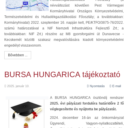
névváltozást követően Pest Vármegyei
Kormányhivatal Országos Környezetvédelmi,
Természetvédelmi és Hulladékgazdálkodási Főosztály; a továbbiakban:
Kormányhivatal) 2022. szeptember 16. napján kelt, PE/KTFO/3875-76/2022.
számú határozatával a NIF Nemzeti Infrastruktúra Fejlesztő Zrt.; a
továbbiakban: NIF Zrt.) részére az M8 gyorsforgalmi út Dunavecse -
Kecskemét közötti szakasz megvalósítására kiadott környezetvédelmi
engedélyt visszavonom.
Bővebben ...
BURSA HUNGARICA tájékoztató
2025. január 10.
Nyomtatás
E-mail
A BURSA HUNGARICA ösztöndíj rendszer
2025. évi pályázati fordulóra határidőre 2 fő
véglegesítette és nyújtotta be pályázatát.
2024. december 16-án az önkormányzat
Ügyrendi, Vagyon-nyilatkozattételi,