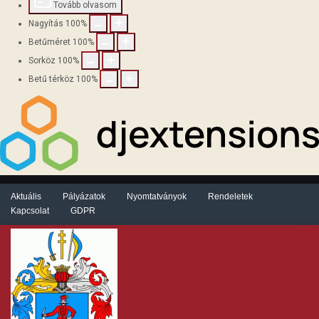
Tovább olvasom
Nagyítás
100
%
Betűméret
100
%
Sorköz
100
%
Betű térköz
100
%
Aktuális
Pályázatok
Nyomtatványok
Rendeletek
Kapcsolat
GDPR