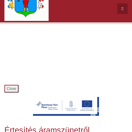
Close
Értesítés áramszünetről