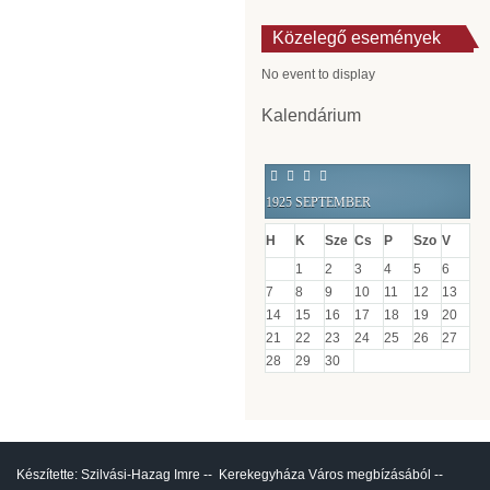
Közelegő események
No event to display
Kalendárium
Previous
Previous
Next
Next
Year
Month
Year
Month
1925 SEPTEMBER
H
K
Sze
Cs
P
Szo
V
1
2
3
4
5
6
7
8
9
10
11
12
13
14
15
16
17
18
19
20
21
22
23
24
25
26
27
28
29
30
Készítette:
Szilvási-Hazag Imre
--
Kerekegyháza Város
megbízásából --