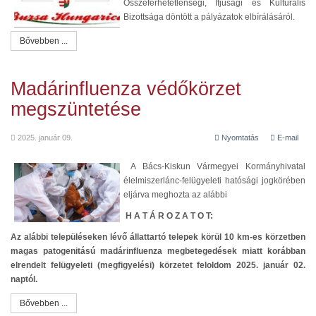
Összeférhetetlenségi, Ifjúsági és Kulturális
Bizottsága döntött a pályázatok elbírálásáról.
Bővebben ...
Madárinfluenza védőkörzet
megszüntetése
2025. január 09.
Nyomtatás
E-mail
A Bács-Kiskun Vármegyei Kormányhivatal
élelmiszerlánc-felügyeleti hatósági jogkörében
eljárva meghozta az alábbi
H A T Á R O Z A T O T:
Az alábbi településeken lévő állattartó telepek körül 10 km-es körzetben
magas patogenitású madárinfluenza megbetegedések miatt korábban
elrendelt
felügyeleti (megfigyelési) körzetet feloldom 2025. január 02.
naptól.
Bővebben ...