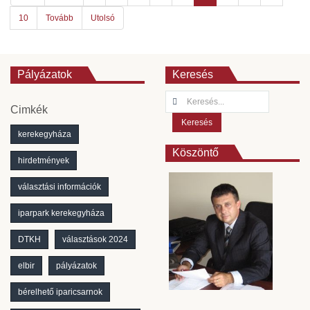
10
Tovább
Utolsó
Pályázatok
Keresés
Keresés...
Cimkék
Keresés
kerekegyháza
Köszöntő
hirdetmények
választási információk
iparpark kerekegyháza
DTKH
választások 2024
elbir
pályázatok
bérelhető iparicsarnok