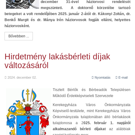
december 31-ével háziorvosi rendelését
megszünteti. A doktornő körzetébe tartozó
betegeket a volt rendelőjében 2025. január 2-ától dr. Kákonyi Zoltán, dr.
Benkő Margit és dr. Mánya Irén háziorvosok fogják ellátni, helyettes
háziorvosként.
Bővebben ...
Hirdetmény lakásbérleti díjak
változásáról
2024. december 02.
Nyomtatás
E-mail
Tisztelt Bérlők és Bérbeadók Településen
Működő Érdekképviseleti Szervezete
Kerekegyháza Város Önkormányzata
Képviselő-testülete, mint Kerekegyháza Város
Önkormányzata tulajdonában álló bérlakások
tulajdonosa a 2
025. február 1. napjától
alkalmazandó bérleti díjakat
az alábbiak
szerint határozta meg: