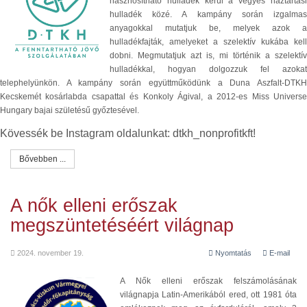
hasznosítható hulladék kerül a vegyes háztartási
hulladék közé. A kampány során izgalmas
anyagokkal mutatjuk be, melyek azok a
hulladékfajták, amelyeket a szelektív kukába kell
dobni. Megmutatjuk azt is, mi történik a szelektív
hulladékkal, hogyan dolgozzuk fel azokat
telephelyünkön. A kampány során együttműködünk a Duna Aszfalt-DTKH
Kecskemét kosárlabda csapattal és Konkoly Ágival, a 2012-es Miss Universe
Hungary bajai születésű győztesével.
Kövessék be Instagram oldalunkat: dtkh_nonprofitkft!
Bővebben ...
A nők elleni erőszak
megszüntetéséért világnap
2024. november 19.
Nyomtatás
E-mail
A Nők elleni erőszak felszámolásának
világnapja Latin-Amerikából ered, ott 1981 óta