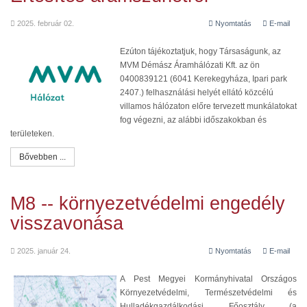
2025. február 02.
Nyomtatás
E-mail
Ezúton tájékoztatjuk, hogy Társaságunk, az
MVM Démász Áramhálózati Kft. az ön
0400839121 (6041 Kerekegyháza, Ipari park
2407.) felhasználási helyét ellátó közcélú
villamos hálózaton előre tervezett munkálatokat
fog végezni, az alábbi időszakokban és
területeken.
Bővebben ...
M8 -- környezetvédelmi engedély
visszavonása
2025. január 24.
Nyomtatás
E-mail
A Pest Megyei Kormányhivatal Országos
Környezetvédelmi, Természetvédelmi és
Hulladékgazdálkodási Főosztály (a