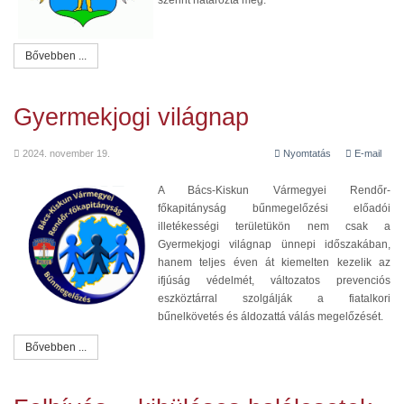
Bővebben ...
Gyermekjogi világnap
2024. november 19.
Nyomtatás
E-mail
A Bács-Kiskun Vármegyei Rendőr-
főkapitányság bűnmegelőzési előadói
illetékességi területükön nem csak a
Gyermekjogi világnap ünnepi időszakában,
hanem teljes éven át kiemelten kezelik az
ifjúság védelmét, változatos prevenciós
eszköztárral szolgálják a fiatalkori
bűnelkövetés és áldozattá válás megelőzését.
Bővebben ...