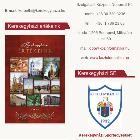
Szolgáltató Központ Nonprofit Kft.
E-mail:
kerpolhi@kerekegyhaza.hu
mobil: +36 30 330 3236
tel.: +36 1 786 23 63
Kerekegyházi értékeink
iroda: 1205 Budapest, Mikszáth
utca 69.
mail:
dpo@kozinformatika.hu
web:
www.kozinformatika.hu
Kerekegyházi SE
Kerekegyházi Sportegyesület