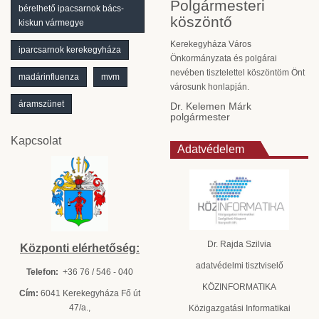
Polgármesteri
bérelhető ipacsarnok bács-
köszöntő
kiskun vármegye
Kerekegyháza Város
iparcsarnok kerekegyháza
Önkormányzata és polgárai
nevében tisztelettel köszöntöm Önt
madárinfluenza
mvm
városunk honlapján.
áramszünet
Dr. Kelemen Márk
polgármester
Kapcsolat
Adatvédelem
Dr. Rajda Szilvia
Központi elérhetőség:
adatvédelmi tisztviselő
Telefon:
+36 76 / 546 - 040
KÖZINFORMATIKA
Cím:
6041 Kerekegyháza Fő út
47/a.,
Közigazgatási Informatikai