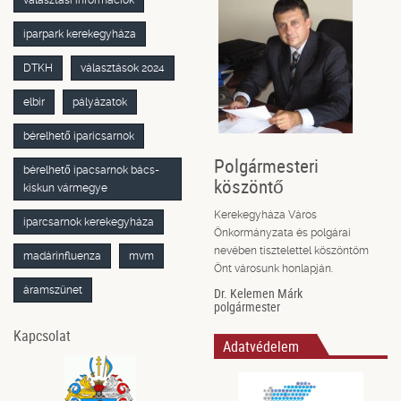
választási információk
iparpark kerekegyháza
DTKH
választások 2024
elbir
pályázatok
bérelhető iparicsarnok
Polgármesteri
bérelhető ipacsarnok bács-
köszöntő
kiskun vármegye
Kerekegyháza Város
iparcsarnok kerekegyháza
Önkormányzata és polgárai
nevében tisztelettel köszöntöm
madárinfluenza
mvm
Önt városunk honlapján.
áramszünet
Dr. Kelemen Márk
polgármester
Kapcsolat
Adatvédelem