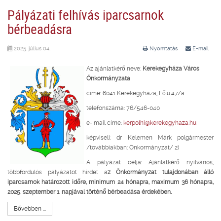
Pályázati felhívás iparcsarnok
bérbeadásra
2025. július 04.
Nyomtatás
E-mail
Az ajánlatkérő neve:
Kerekegyháza Város
Önkormányzata
címe: 6041 Kerekegyháza, Fő.u.47/a
telefonszáma: 76/546-040
e- mail címe:
kerpolhi@kerekegyhaza.hu
képviseli: dr Kelemen Márk polgármester
/továbbiakban: Önkormányzat/ 2)
A pályázat célja: Ajánlatkérő nyilvános,
többfordulós pályázatot hirdet a
z Önkormányzat tulajdonában álló
iparcsarnok határozott időre, minimum 24 hónapra, maximum 36 hónapra,
2025. szeptember 1. napjával történő bérbeadása érdekében.
Bővebben ...