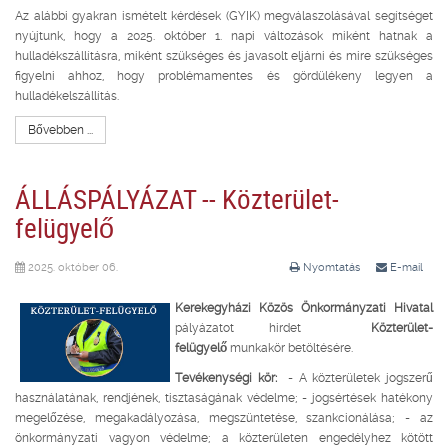
Az alábbi gyakran ismételt kérdések (GYIK) megválaszolásával segítséget
nyújtunk, hogy a 2025. október 1. napi változások miként hatnak a
hulladékszállításra, miként szükséges és javasolt eljárni és mire szükséges
figyelni ahhoz, hogy problémamentes és gördülékeny legyen a
hulladékelszállítás.
Bővebben ...
ÁLLÁSPÁLYÁZAT -- Közterület-
felügyelő
2025. október 06.
Nyomtatás
E-mail
Kerekegyházi Közös Önkormányzati Hivatal
pályázatot hirdet
Közterület-
felügyelő
munkakör betöltésére.
Tevékenységi kör:
- A közterületek jogszerű
használatának, rendjének, tisztaságának védelme; - jogsértések hatékony
megelőzése, megakadályozása, megszüntetése, szankcionálása; - az
önkormányzati vagyon védelme; a közterületen engedélyhez kötött