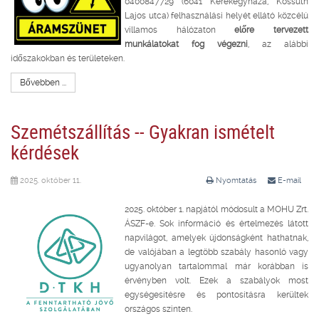
0400847729 (6041 Kerekegyháza, Kossuth
Lajos utca) felhasználási helyét ellátó közcélú
villamos hálózaton
előre tervezett
munkálatokat fog végezni
, az alábbi
időszakokban és területeken.
Bővebben ...
Szemétszállítás -- Gyakran ismételt
kérdések
2025. október 11.
Nyomtatás
E-mail
2025. október 1. napjától módosult a MOHU Zrt.
ÁSZF-e. Sok információ és értelmezés látott
napvilágot, amelyek újdonságként hathatnak,
de valójában a legtöbb szabály hasonló vagy
ugyanolyan tartalommal már korábban is
érvényben volt. Ezek a szabályok most
egységesítésre és pontosításra kerültek
országos szinten.