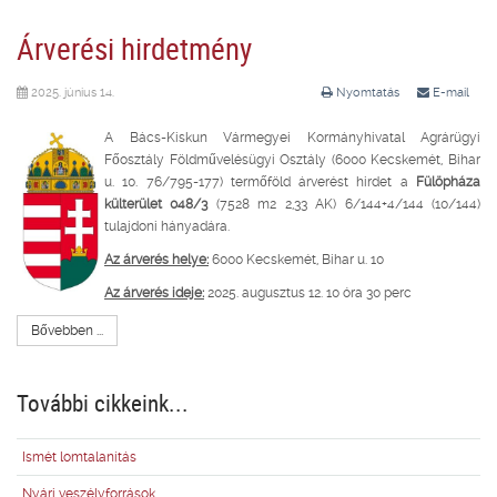
Árverési hirdetmény
2025. június 14.
Nyomtatás
E-mail
A Bács-Kiskun Vármegyei Kormányhivatal Agrárügyi
Főosztály Földművelésügyi Osztály (6000 Kecskemét, Bihar
u. 10. 76/795-177) termőföld árverést hirdet a
Fülöpháza
külterület 048/3
(7528 m2 2,33 AK) 6/144+4/144 (10/144)
tulajdoni hányadára.
Az árverés helye:
6000 Kecskemét, Bihar u. 10
Az árverés ideje:
2025. augusztus 12. 10 óra 30 perc
Bővebben ...
További cikkeink...
Ismét lomtalanítás
Nyári veszélyforrások