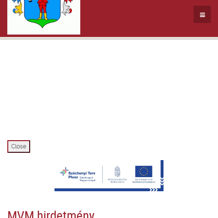
Close
MVM hirdetmény