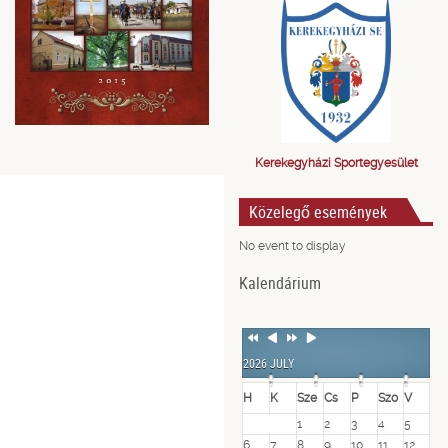
Kerekegyházi Sportegyesület
Közelegő események
No event to display
Kalendárium
Previous
Previous
Next
Next
Year
Month
Year
Month
2026 JULY
H
K
Sze
Cs
P
Szo
V
1
2
3
4
5
6
7
8
9
10
11
12