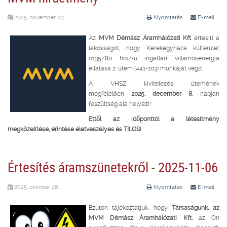
2025. november 03.
Nyomtatás
E-mail
Az
MVM Démász Áramhálózati Kft
értesíti a
lakosságot, hogy Kerekegyháza külterület
0135/80 hrsz-ú ingatlan villamosenergia
ellátása 2. ütem (441-103) munkáját végzi.
A VHSZ kivitelezés ütemének
megfelelően
2025. december 8.
napján
feszültség alá helyezi!
Ettől az időponttól a létesítmény
megközelítése, érintése életveszélyes és TILOS!
Értesítés áramszünetekről - 2025-11-06
2025. október 28.
Nyomtatás
E-mail
Ezúton tájékoztatjuk, hogy
Társaságunk, az
MVM Démász Áramhálózati Kft.
az Ön