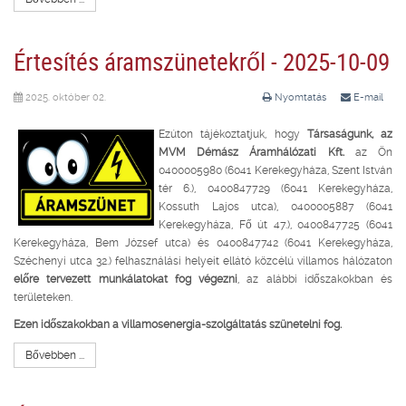
Értesítés áramszünetekről - 2025-10-09
2025. október 02.
Nyomtatás
E-mail
Ezúton tájékoztatjuk, hogy
Társaságunk, az
MVM Démász Áramhálózati Kft.
az Ön
0400005980 (6041 Kerekegyháza, Szent István
tér 6.), 0400847729 (6041 Kerekegyháza,
Kossuth Lajos utca), 0400005887 (6041
Kerekegyháza, Fő út 47.), 0400847725 (6041
Kerekegyháza, Bem József utca) és 0400847742 (6041 Kerekegyháza,
Széchenyi utca 32.) felhasználási helyeit ellátó közcélú villamos hálózaton
előre tervezett munkálatokat fog végezni
, az alábbi időszakokban és
területeken.
Ezen időszakokban a villamosenergia-szolgáltatás szünetelni fog.
Bővebben ...