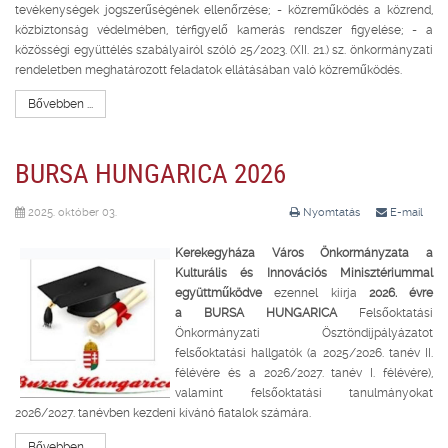
tevékenységek jogszerűségének ellenőrzése; - közreműködés a közrend,
közbiztonság védelmében, térfigyelő kamerás rendszer figyelése; - a
közösségi együttélés szabályairól szóló 25/2023. (XII. 21.) sz. önkormányzati
rendeletben meghatározott feladatok ellátásában való közreműködés.
Bővebben ...
BURSA HUNGARICA 2026
2025. október 03.
Nyomtatás
E-mail
Kerekegyháza Város Önkormányzata a
Kulturális és Innovációs Minisztériummal
együttműködve
ezennel kiírja
2026. évre
a
BURSA HUNGARICA
Felsőoktatási
Önkormányzati Ösztöndíjpályázatot
felsőoktatási hallgatók (a 2025/2026. tanév II.
félévére és a 2026/2027. tanév I. félévére),
valamint felsőoktatási tanulmányokat
2026/2027. tanévben kezdeni kívánó fiatalok számára.
Bővebben ...