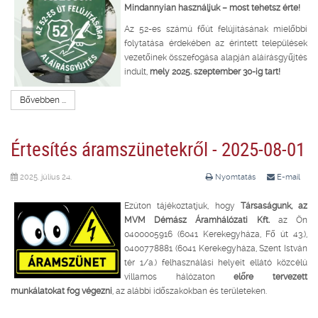
Mindannyian használjuk – most tehetsz érte!
Az 52-es számú főút felújításának mielőbbi
folytatása érdekében az érintett települések
vezetőinek összefogása alapján aláírásgyűjtés
indult,
mely 2025. szeptember 30-ig tart!
Bővebben ...
Értesítés áramszünetekről - 2025-08-01
2025. július 24.
Nyomtatás
E-mail
Ezúton tájékoztatjuk, hogy
Társaságunk, az
MVM Démász Áramhálózati Kft.
az Ön
0400005916 (6041 Kerekegyháza, Fő út 43.),
0400778881 (6041 Kerekegyháza, Szent István
tér 1/a.) felhasználási helyeit ellátó közcélú
villamos hálózaton
előre tervezett
munkálatokat fog végezni
, az alábbi időszakokban és területeken.