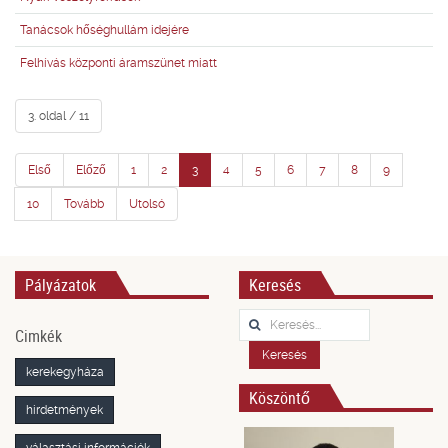
Tanácsok hőséghullám idejére
Felhívás központi áramszünet miatt
3. oldal / 11
Első
Előző
1
2
3
4
5
6
7
8
9
10
Tovább
Utolsó
Pályázatok
Keresés
Keresés...
Cimkék
Keresés
kerekegyháza
Köszöntő
hirdetmények