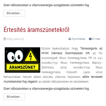
Ezen időszakokban a villamosenergia-szolgáltatás szünetelni fog.
Bővebben ...
Értesítés áramszünetekről
2025. július 03.
Nyomtatás
E-mail
Ezúton tájékoztatjuk, hogy
Társaságunk, az
MVM Démász Áramhálózati Kft.
az Ön
0400005916 (6041 Kerekegyháza, Fő út 43.),
0400847733 (6041 Kerekegyháza, Bajcsy-
Zsilinszky utca), 0400847729 (6041
Kerekegyháza, Kossuth Lajos utca)
felhasználási helyeit ellátó közcélú villamos hálózaton
előre tervezett
munkálatokat fog végezni
, az alábbi időszakokban és területeken.
Ezen időszakokban a villamosenergia-szolgáltatás szünetelni fog.
Bővebben ...