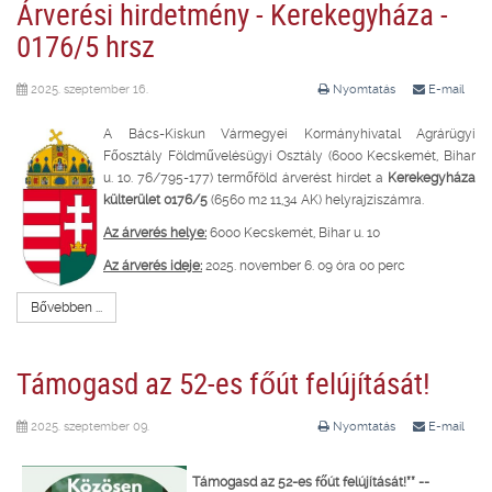
Árverési hirdetmény - Kerekegyháza -
0176/5 hrsz
2025. szeptember 16.
Nyomtatás
E-mail
A Bács-Kiskun Vármegyei Kormányhivatal Agrárügyi
Főosztály Földművelésügyi Osztály (6000 Kecskemét, Bihar
u. 10. 76/795-177) termőföld árverést hirdet a
Kerekegyháza
külterület 0176/5
(6560 m2 11,34 AK) helyrajziszámra.
Az árverés helye:
6000 Kecskemét, Bihar u. 10
Az árverés ideje:
2025. november 6. 09 óra 00 perc
Bővebben ...
Támogasd az 52-es főút felújítását!
2025. szeptember 09.
Nyomtatás
E-mail
Támogasd az 52-es főút felújítását!** --