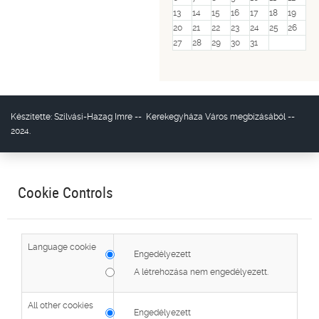
13
14
15
16
17
18
19
20
21
22
23
24
25
26
27
28
29
30
31
Készítette:
Szilvási-Hazag Imre
--
Kerekegyháza Város
megbízásából --
2024.
Cookie Controls
Language cookie
Engedélyezett
A létrehozása nem engedélyezett.
All other cookies
Engedélyezett