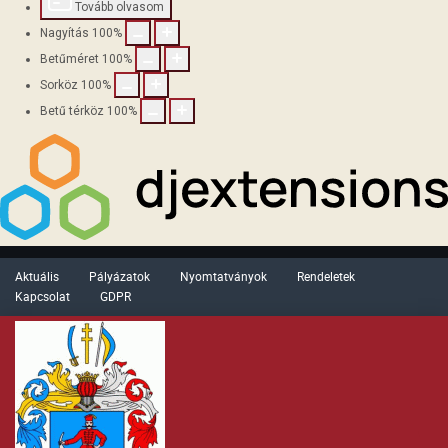
Tovább olvasom
Nagyítás
100
%
Betűméret
100
%
Sorköz
100
%
Betű térköz
100
%
Aktuális
Pályázatok
Nyomtatványok
Rendeletek
Kapcsolat
GDPR