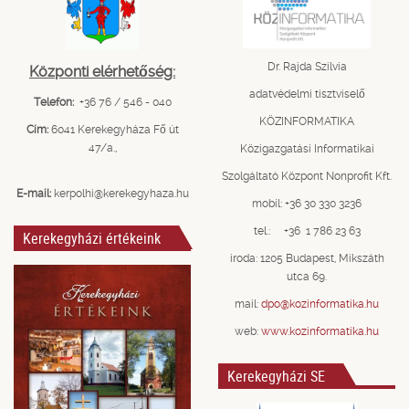
Dr. Rajda Szilvia
Központi elérhetőség:
adatvédelmi tisztviselő
Telefon:
+36 76 / 546 - 040
KÖZINFORMATIKA
Cím:
6041 Kerekegyháza Fő út
47/a.,
Közigazgatási Informatikai
Szolgáltató Központ Nonprofit Kft.
E-mail:
kerpolhi@kerekegyhaza.hu
mobil: +36 30 330 3236
tel.: +36 1 786 23 63
Kerekegyházi értékeink
iroda: 1205 Budapest, Mikszáth
utca 69.
mail:
dpo@kozinformatika.hu
web:
www.kozinformatika.hu
Kerekegyházi SE