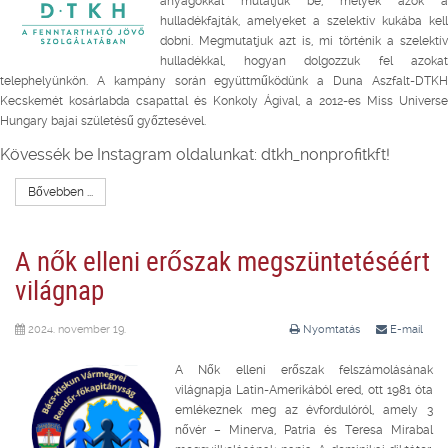
anyagokkal mutatjuk be, melyek azok a
hulladékfajták, amelyeket a szelektív kukába kell
dobni. Megmutatjuk azt is, mi történik a szelektív
hulladékkal, hogyan dolgozzuk fel azokat
telephelyünkön. A kampány során együttműködünk a Duna Aszfalt-DTKH
Kecskemét kosárlabda csapattal és Konkoly Ágival, a 2012-es Miss Universe
Hungary bajai születésű győztesével.
Kövessék be Instagram oldalunkat: dtkh_nonprofitkft!
Bővebben ...
A nők elleni erőszak megszüntetéséért
világnap
2024. november 19.
Nyomtatás
E-mail
A Nők elleni erőszak felszámolásának
világnapja Latin-Amerikából ered, ott 1981 óta
emlékeznek meg az évfordulóról, amely 3
nővér – Minerva, Patria és Teresa Mirabal