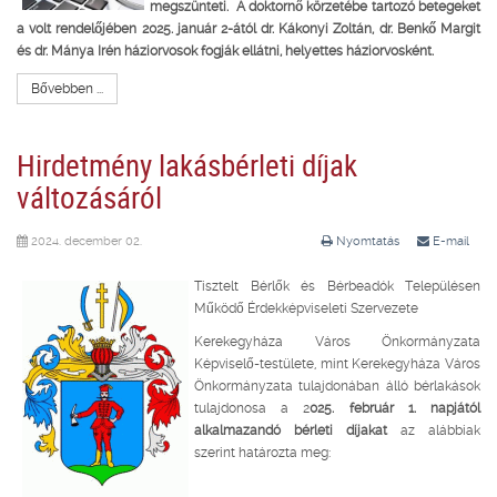
megszünteti. A doktornő körzetébe tartozó betegeket
a volt rendelőjében 2025. január 2-ától dr. Kákonyi Zoltán, dr. Benkő Margit
és dr. Mánya Irén háziorvosok fogják ellátni, helyettes háziorvosként.
Bővebben ...
Hirdetmény lakásbérleti díjak
változásáról
2024. december 02.
Nyomtatás
E-mail
Tisztelt Bérlők és Bérbeadók Településen
Működő Érdekképviseleti Szervezete
Kerekegyháza Város Önkormányzata
Képviselő-testülete, mint Kerekegyháza Város
Önkormányzata tulajdonában álló bérlakások
tulajdonosa a 2
025. február 1. napjától
alkalmazandó bérleti díjakat
az alábbiak
szerint határozta meg: