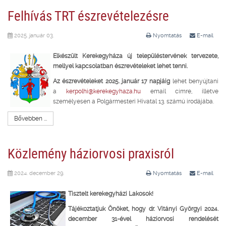
Felhívás TRT észrevételezésre
2025. január 03.
Nyomtatás
E-mail
Elkészült Kerekegyháza új településtervének tervezete,
mellyel kapcsolatban észrevételeket lehet tenni.
Az észrevételeket 2025. január 17 napjáig
lehet benyújtani
a
kerpolhi@kerekegyhaza.hu
email címre, illetve
személyesen a Polgármesteri Hivatal 13. számú irodájába.
Bővebben ...
Közlemény háziorvosi praxisról
2024. december 29.
Nyomtatás
E-mail
Tisztelt kerekegyházi Lakosok!
Tájékoztatjuk Önöket, hogy dr. Vitányi Györgyi 2024.
december 31-ével háziorvosi rendelését