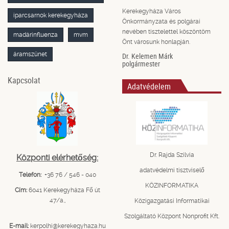
Kerekegyháza Város
iparcsarnok kerekegyháza
Önkormányzata és polgárai
nevében tisztelettel köszöntöm
madárinfluenza
mvm
Önt városunk honlapján.
áramszünet
Dr. Kelemen Márk
polgármester
Kapcsolat
Adatvédelem
Dr. Rajda Szilvia
Központi elérhetőség:
adatvédelmi tisztviselő
Telefon:
+36 76 / 546 - 040
KÖZINFORMATIKA
Cím:
6041 Kerekegyháza Fő út
47/a.,
Közigazgatási Informatikai
Szolgáltató Központ Nonprofit Kft.
E-mail:
kerpolhi@kerekegyhaza.hu