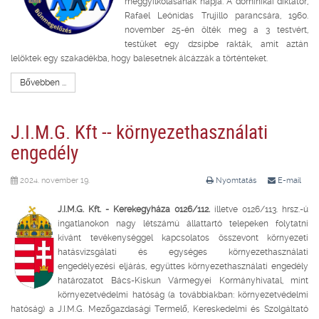
meggyilkolásának napja. A dominikai diktátor,
Rafael Leónidas Trujillo parancsára, 1960.
november 25-én ölték meg a 3 testvért,
testüket egy dzsipbe rakták, amit aztán
lelöktek egy szakadékba, hogy balesetnek álcázzák a történteket.
Bővebben ...
J.I.M.G. Kft -- környezethasználati
engedély
2024. november 19.
Nyomtatás
E-mail
J.I.M.G. Kft. - Kerekegyháza 0126/112.
illetve 0126/113. hrsz.-ú
ingatlanokon nagy létszámú állattartó telepeken folytatni
kívánt tevékenységgel kapcsolatos összevont környezeti
hatásvizsgálati és egységes környezethasználati
engedélyezési eljárás, együttes környezethasználati engedély
határozatot Bács-Kiskun Vármegyei Kormányhivatal, mint
környezetvédelmi hatóság (a továbbiakban: környezetvédelmi
hatóság) a J.I.M.G. Mezőgazdasági Termelő, Kereskedelmi és Szolgáltató