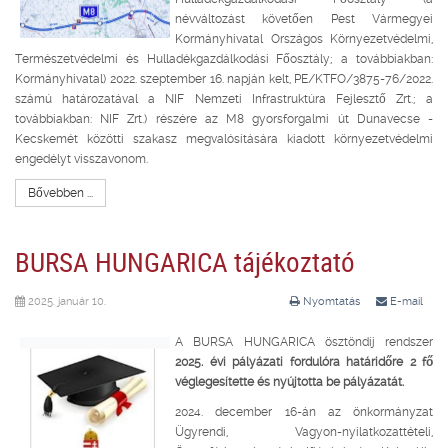
névváltozást követően Pest Vármegyei
Kormányhivatal Országos Környezetvédelmi,
Természetvédelmi és Hulladékgazdálkodási Főosztály; a továbbiakban:
Kormányhivatal) 2022. szeptember 16. napján kelt, PE/KTFO/3875-76/2022.
számú határozatával a NIF Nemzeti Infrastruktúra Fejlesztő Zrt.; a
továbbiakban: NIF Zrt.) részére az M8 gyorsforgalmi út Dunavecse -
Kecskemét közötti szakasz megvalósítására kiadott környezetvédelmi
engedélyt visszavonom.
Bővebben ...
BURSA HUNGARICA tájékoztató
2025. január 10.
Nyomtatás
E-mail
A BURSA HUNGARICA ösztöndíj rendszer
2025. évi pályázati fordulóra határidőre 2 fő
véglegesítette és nyújtotta be pályázatát.
2024. december 16-án az önkormányzat
Ügyrendi, Vagyon-nyilatkozattételi,