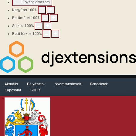
Tovább olvasom
Nagyítás
100
%
Betűméret
100
%
Sorköz
100
%
Betű térköz
100
%
Aktuális
Pályázatok
Nyomtatványok
Rendeletek
Kapcsolat
GDPR