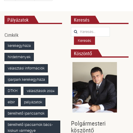
Pályázatok
Keresés
Keresés...
Cimkék
Keresés
kerekegyháza
Köszöntő
hirdetmények
választási információk
iparpark kerekegyháza
DTKH
választások 2024
elbir
pályázatok
bérelhető iparicsarnok
Polgármesteri
bérelhető ipacsarnok bács-
köszöntő
kiskun vármegye