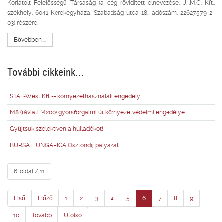
Korlátolt Felelősségű Társaság (a cég rövidített elnevezése: J.I.M.G. Kft.,
székhely: 6041 Kerekegyháza, Szabadság utca 18., adószám: 22627579-2-
03) részére,
Bővebben ...
További cikkeink...
STAL-West Kft -- környezethasználati engedély
M8 (távlati M200) gyorsforgalmi út környezetvédelmi engedélye
Gyűjtsük szelektíven a hulladékot!
BURSA HUNGARICA Ösztöndíj pályázat
6. oldal / 11
Első
Előző
1
2
3
4
5
6
7
8
9
10
Tovább
Utolsó