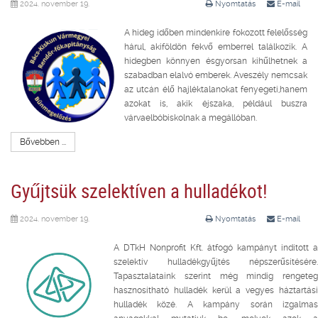
2024. november 19.
Nyomtatás
E-mail
A hideg időben mindenkire fokozott felelősség
hárul, akiföldön fekvő emberrel találkozik. A
hidegben könnyen ésgyorsan kihűlhetnek a
szabadban elalvó emberek. Aveszély nemcsak
az utcán élő hajléktalanokat fenyegeti,hanem
azokat is, akik éjszaka, például buszra
várvaelbóbiskolnak a megállóban.
Bővebben ...
Gyűjtsük szelektíven a hulladékot!
2024. november 19.
Nyomtatás
E-mail
A DTkH Nonprofit Kft. átfogó kampányt indított a
szelektív hulladékgyűjtés népszerűsítésére.
Tapasztalataink szerint még mindig rengeteg
hasznosítható hulladék kerül a vegyes háztartási
hulladék közé. A kampány során izgalmas