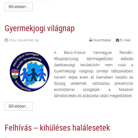
Bővebben ...
Gyermekjogi világnap
2024. november 19.
Nyomtatás
E-mail
A Bács-Kiskun Vármegyei Rendőr-
főkapitányság bűnmegelőzési előadói
illetékességi területükön nem csak a
Gyermekjogi világnap ünnepi időszakában,
hanem teljes éven át kiemelten kezelik az
ifjúság védelmét, változatos prevenciós
eszköztárral szolgálják a fiatalkori
bűnelkövetés és áldozattá válás megelőzését.
Bővebben ...
Felhívás -- kihüléses halálesetek