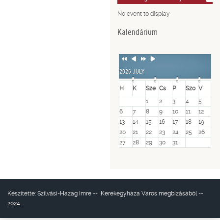
No event to display
Kalendárium
Previous
Previous
Next
Next
Year
Month
Year
Month
2026 JULY
H
K
Sze
Cs
P
Szo
V
1
2
3
4
5
6
7
8
9
10
11
12
13
14
15
16
17
18
19
20
21
22
23
24
25
26
27
28
29
30
31
Készítette:
Szilvási-Hazag Imre
--
Kerekegyháza Város
megbízásából --
2024.