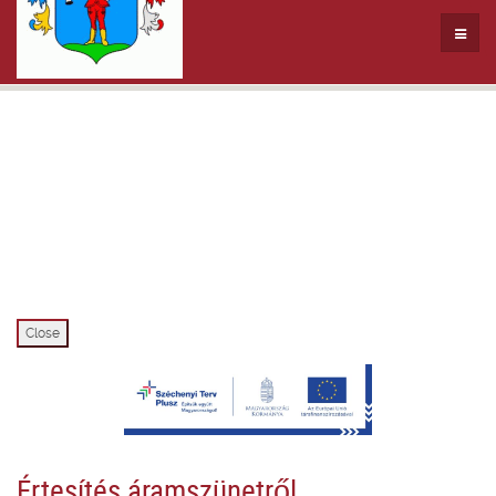
Close
Értesítés áramszünetről