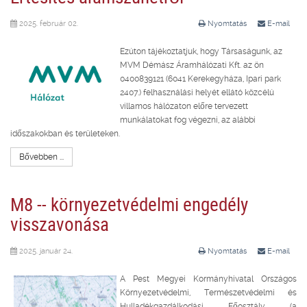
2025. február 02.
Nyomtatás
E-mail
Ezúton tájékoztatjuk, hogy Társaságunk, az
MVM Démász Áramhálózati Kft. az ön
0400839121 (6041 Kerekegyháza, Ipari park
2407.) felhasználási helyét ellátó közcélú
villamos hálózaton előre tervezett
munkálatokat fog végezni, az alábbi
időszakokban és területeken.
Bővebben ...
M8 -- környezetvédelmi engedély
visszavonása
2025. január 24.
Nyomtatás
E-mail
A Pest Megyei Kormányhivatal Országos
Környezetvédelmi, Természetvédelmi és
Hulladékgazdálkodási Főosztály (a