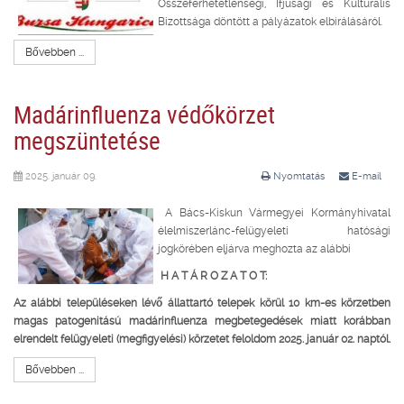
Összeférhetetlenségi, Ifjúsági és Kulturális
Bizottsága döntött a pályázatok elbírálásáról.
Bővebben ...
Madárinfluenza védőkörzet
megszüntetése
2025. január 09.
Nyomtatás
E-mail
A Bács-Kiskun Vármegyei Kormányhivatal
élelmiszerlánc-felügyeleti hatósági
jogkörében eljárva meghozta az alábbi
H A T Á R O Z A T O T:
Az alábbi településeken lévő állattartó telepek körül 10 km-es körzetben
magas patogenitású madárinfluenza megbetegedések miatt korábban
elrendelt
felügyeleti (megfigyelési) körzetet feloldom 2025. január 02. naptól.
Bővebben ...