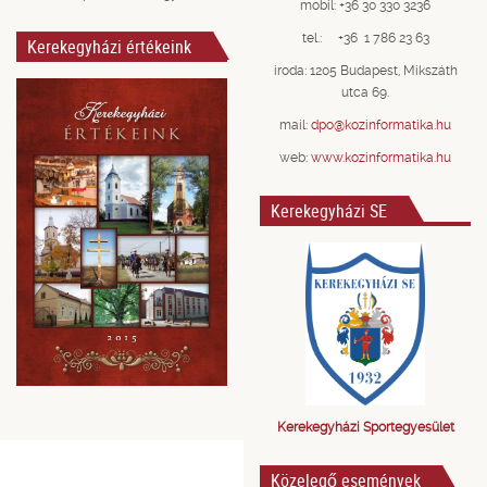
mobil: +36 30 330 3236
tel.: +36 1 786 23 63
Kerekegyházi értékeink
iroda: 1205 Budapest, Mikszáth
utca 69.
mail:
dpo@kozinformatika.hu
web:
www.kozinformatika.hu
Kerekegyházi SE
Kerekegyházi Sportegyesület
Közelegő események