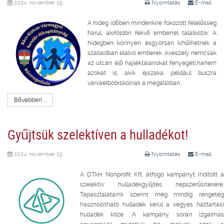
2024. november 19.
Nyomtatás
E-mail
A hideg időben mindenkire fokozott felelősség
hárul, akiföldön fekvő emberrel találkozik. A
hidegben könnyen ésgyorsan kihűlhetnek a
szabadban elalvó emberek. Aveszély nemcsak
az utcán élő hajléktalanokat fenyegeti,hanem
azokat is, akik éjszaka, például buszra
várvaelbóbiskolnak a megállóban.
Bővebben ...
Gyűjtsük szelektíven a hulladékot!
2024. november 19.
Nyomtatás
E-mail
A DTkH Nonprofit Kft. átfogó kampányt indított a
szelektív hulladékgyűjtés népszerűsítésére.
Tapasztalataink szerint még mindig rengeteg
hasznosítható hulladék kerül a vegyes háztartási
hulladék közé. A kampány során izgalmas