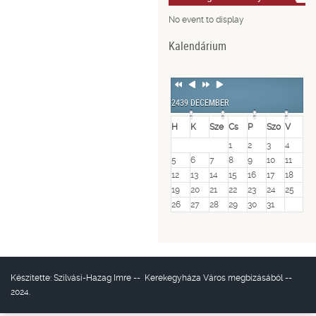
No event to display
Kalendárium
Previous
Previous
Next
Next
Year
Month
Year
Month
2439 DECEMBER
H
K
Sze
Cs
P
Szo
V
1
2
3
4
5
6
7
8
9
10
11
12
13
14
15
16
17
18
19
20
21
22
23
24
25
26
27
28
29
30
31
Készítette:
Szilvási-Hazag Imre
--
Kerekegyháza Város
megbízásából --
2024.