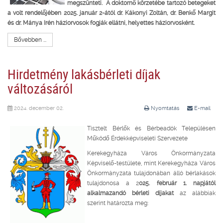
megszünteti. A doktornő körzetébe tartozó betegeket
a volt rendelőjében 2025. január 2-ától dr. Kákonyi Zoltán, dr. Benkő Margit
és dr. Mánya Irén háziorvosok fogják ellátni, helyettes háziorvosként.
Bővebben ...
Hirdetmény lakásbérleti díjak
változásáról
2024. december 02.
Nyomtatás
E-mail
Tisztelt Bérlők és Bérbeadók Településen
Működő Érdekképviseleti Szervezete
Kerekegyháza Város Önkormányzata
Képviselő-testülete, mint Kerekegyháza Város
Önkormányzata tulajdonában álló bérlakások
tulajdonosa a 2
025. február 1. napjától
alkalmazandó bérleti díjakat
az alábbiak
szerint határozta meg: