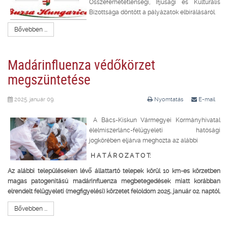
Összeférhetetlenségi, Ifjúsági és Kulturális
Bizottsága döntött a pályázatok elbírálásáról.
Bővebben ...
Madárinfluenza védőkörzet
megszüntetése
2025. január 09.
Nyomtatás
E-mail
A Bács-Kiskun Vármegyei Kormányhivatal
élelmiszerlánc-felügyeleti hatósági
jogkörében eljárva meghozta az alábbi
H A T Á R O Z A T O T:
Az alábbi településeken lévő állattartó telepek körül 10 km-es körzetben
magas patogenitású madárinfluenza megbetegedések miatt korábban
elrendelt
felügyeleti (megfigyelési) körzetet feloldom 2025. január 02. naptól.
Bővebben ...