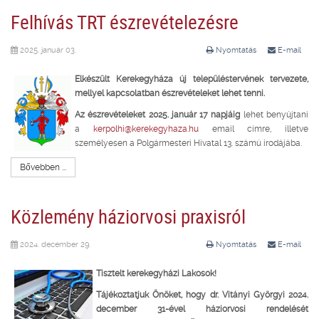
Felhívás TRT észrevételezésre
2025. január 03.
Nyomtatás
E-mail
Elkészült Kerekegyháza új településtervének tervezete,
mellyel kapcsolatban észrevételeket lehet tenni.
Az észrevételeket 2025. január 17 napjáig
lehet benyújtani
a
kerpolhi@kerekegyhaza.hu
email címre, illetve
személyesen a Polgármesteri Hivatal 13. számú irodájába.
Bővebben ...
Közlemény háziorvosi praxisról
2024. december 29.
Nyomtatás
E-mail
Tisztelt kerekegyházi Lakosok!
Tájékoztatjuk Önöket, hogy dr. Vitányi Györgyi 2024.
december 31-ével háziorvosi rendelését