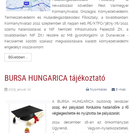
névváltozást követően Pest Vármegyei
Kormányhivatal Országos Környezetvédelmi,
Természetvédelmi és Hulladékgazdálkodási Főosztály; a továbbiakban:
Kormányhivatal) 2022. szeptember 16. napján kelt, PE/KTFO/3875-76/2022.
számú határozatával a NIF Nemzeti Infrastruktúra Fejlesztő Zrt.; a
továbbiakban: NIF Zrt.) részére az M8 gyorsforgalmi út Dunavecse -
Kecskemét közötti szakasz megvalósítására kiadott környezetvédelmi
engedélyt visszavonom.
Bővebben ...
BURSA HUNGARICA tájékoztató
2025. január 10.
Nyomtatás
E-mail
A BURSA HUNGARICA ösztöndíj rendszer
2025. évi pályázati fordulóra határidőre 2 fő
véglegesítette és nyújtotta be pályázatát.
2024. december 16-án az önkormányzat
Ügyrendi, Vagyon-nyilatkozattételi,