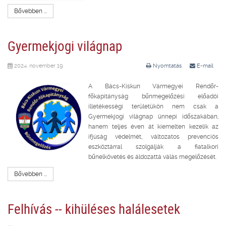
Bővebben ...
Gyermekjogi világnap
2024. november 19.
Nyomtatás
E-mail
A Bács-Kiskun Vármegyei Rendőr-
főkapitányság bűnmegelőzési előadói
illetékességi területükön nem csak a
Gyermekjogi világnap ünnepi időszakában,
hanem teljes éven át kiemelten kezelik az
ifjúság védelmét, változatos prevenciós
eszköztárral szolgálják a fiatalkori
bűnelkövetés és áldozattá válás megelőzését.
Bővebben ...
Felhívás -- kihüléses halálesetek