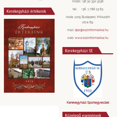
mobil: +36 30 330 3236
tel.: +36 1 786 23 63
Kerekegyházi értékeink
iroda: 1205 Budapest, Mikszáth
utca 69.
mail:
dpo@kozinformatika.hu
web:
www.kozinformatika.hu
Kerekegyházi SE
Kerekegyházi Sportegyesület
Közelegő események