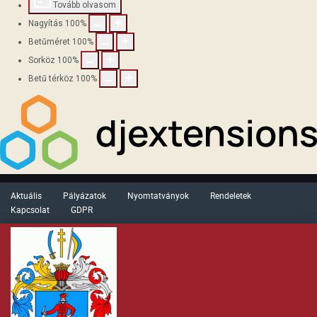
Tovább olvasom
Nagyítás
100
%
Betűméret
100
%
Sorköz
100
%
Betű térköz
100
%
Aktuális
Pályázatok
Nyomtatványok
Rendeletek
Kapcsolat
GDPR