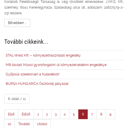
Korlátolt Felelősségű Társaság (a cég rövidített elnevezése: J.I.M.G. Kft.,
székhely: 6041 Kerekegyháza, Szabadság utca 18., adószám: 22627579-2-
03) részére,
Bővebben ...
További cikkeink...
STAL-West Kft -- környezethasználati engedély
M8 (távlati M200) gyorsforgalmi út környezetvédelmi engedélye
Gyűjtsük szelektíven a hulladékot!
BURSA HUNGARICA Ösztöndíj pályázat
6. oldal / 11
Első
Előző
1
2
3
4
5
6
7
8
9
10
Tovább
Utolsó