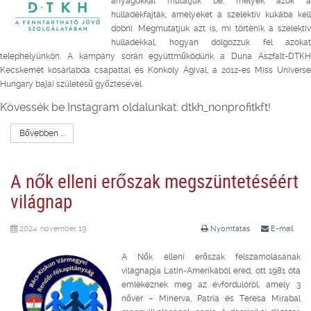
anyagokkal mutatjuk be, melyek azok a
hulladékfajták, amelyeket a szelektív kukába kell
dobni. Megmutatjuk azt is, mi történik a szelektív
hulladékkal, hogyan dolgozzuk fel azokat
telephelyünkön. A kampány során együttműködünk a Duna Aszfalt-DTKH
Kecskemét kosárlabda csapattal és Konkoly Ágival, a 2012-es Miss Universe
Hungary bajai születésű győztesével.
Kövessék be Instagram oldalunkat: dtkh_nonprofitkft!
Bővebben ...
A nők elleni erőszak megszüntetéséért
világnap
2024. november 19.
Nyomtatás
E-mail
A Nők elleni erőszak felszámolásának
világnapja Latin-Amerikából ered, ott 1981 óta
emlékeznek meg az évfordulóról, amely 3
nővér – Minerva, Patria és Teresa Mirabal