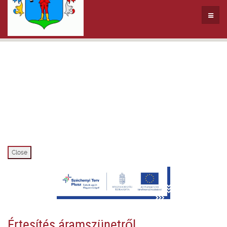
Close
Értesítés áramszünetről