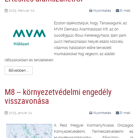
2025. február 02.
Nyomtatás
E-mail
Ezúton tájékoztatjuk, hogy Társaságunk, az
MVM Démász Áramhálózati Kft. az ön
0400839121 (6041 Kerekegyháza, Ipari park
2407.) felhasználási helyét ellátó közcélú
villamos hálózaton előre tervezett
munkálatokat fog végezni, az alábbi
időszakokban és területeken.
Bővebben ...
M8 -- környezetvédelmi engedély
visszavonása
2025. január 24.
Nyomtatás
E-mail
A Pest Megyei Kormányhivatal Országos
Környezetvédelmi, Természetvédelmi és
Hulladékgazdálkodási Főosztály (a