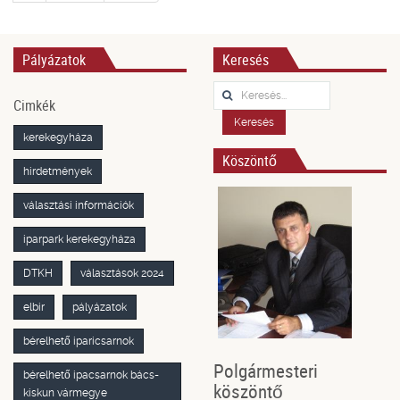
Pályázatok
Keresés
Keresés...
Cimkék
Keresés
kerekegyháza
Köszöntő
hirdetmények
választási információk
iparpark kerekegyháza
DTKH
választások 2024
elbir
pályázatok
bérelhető iparicsarnok
Polgármesteri
bérelhető ipacsarnok bács-
köszöntő
kiskun vármegye