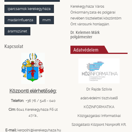
Kerekegyháza Város
iparcsarnok kerekegyháza
Önkormányzata és polgárai
nevében tisztelettel köszöntöm
madárinfluenza
mvm
Önt városunk honlapján.
áramszünet
Dr. Kelemen Márk
polgármester
Kapcsolat
Adatvédelem
Dr. Rajda Szilvia
Központi elérhetőség:
adatvédelmi tisztviselő
Telefon:
+36 76 / 546 - 040
KÖZINFORMATIKA
Cím:
6041 Kerekegyháza Fő út
47/a.,
Közigazgatási Informatikai
Szolgáltató Központ Nonprofit Kft.
E-mail:
kerpolhi@kerekegyhaza.hu