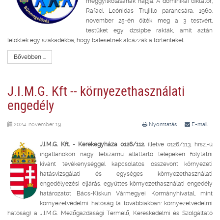
meggyilkolásának napja. A dominikai diktátor,
Rafael Leónidas Trujillo parancsára, 1960.
november 25-én ölték meg a 3 testvért,
testüket egy dzsipbe rakták, amit aztán
lelöktek egy szakadékba, hogy balesetnek álcázzák a történteket.
Bővebben ...
J.I.M.G. Kft -- környezethasználati
engedély
2024. november 19.
Nyomtatás
E-mail
J.I.M.G. Kft. - Kerekegyháza 0126/112.
illetve 0126/113. hrsz.-ú
ingatlanokon nagy létszámú állattartó telepeken folytatni
kívánt tevékenységgel kapcsolatos összevont környezeti
hatásvizsgálati és egységes környezethasználati
engedélyezési eljárás, együttes környezethasználati engedély
határozatot Bács-Kiskun Vármegyei Kormányhivatal, mint
környezetvédelmi hatóság (a továbbiakban: környezetvédelmi
hatóság) a J.I.M.G. Mezőgazdasági Termelő, Kereskedelmi és Szolgáltató