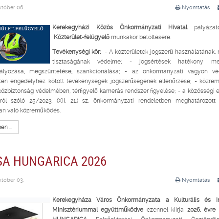
któber 06.
Nyomtatás
Kerekegyházi Közös Önkormányzati Hivatal
pályázato
Közterület-felügyelő
munkakör betöltésére.
Tevékenységi kör:
- A közterületek jogszerű használatának, 
tisztaságának védelme; - jogsértések hatékony meg
lyozása, megszüntetése, szankcionálása; - az önkormányzati vagyon v
eten engedélyhez kötött tevékenységek jogszerűségének ellenőrzése; - közre
közbiztonság védelmében, térfigyelő kamerás rendszer figyelése; - a közösségi 
iról szóló 25/2023. (XII. 21.) sz. önkormányzati rendeletben meghatározott 
an való közreműködés.
n ...
SA HUNGARICA 2026
któber 03.
Nyomtatás
Kerekegyháza Város Önkormányzata a Kulturális és In
Minisztériummal együttműködve
ezennel kiírja
2026. évre