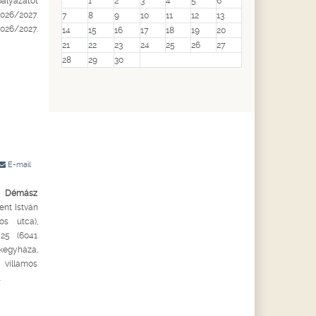
lyázatot
1
2
3
4
5
6
2026/2027.
7
8
9
10
11
12
13
2026/2027.
14
15
16
17
18
19
20
21
22
23
24
25
26
27
28
29
30
E-mail
 Démász
nt István
os utca),
25 (6041
kegyháza,
 villamos
.