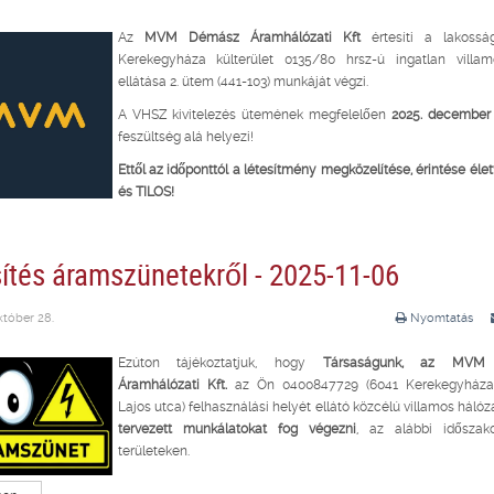
Az
MVM Démász Áramhálózati Kft
értesíti a lakossá
Kerekegyháza külterület 0135/80 hrsz-ú ingatlan villam
ellátása 2. ütem (441-103) munkáját végzi.
A VHSZ kivitelezés ütemének megfelelően
2025. december 
feszültség alá helyezi!
Ettől az időponttól a létesítmény megközelítése, érintése éle
és TILOS!
sítés áramszünetekről - 2025-11-06
któber 28.
Nyomtatás
Ezúton tájékoztatjuk, hogy
Társaságunk, az MVM
Áramhálózati Kft.
az Ön 0400847729 (6041 Kerekegyháza,
Lajos utca) felhasználási helyét ellátó közcélú villamos háló
tervezett munkálatokat fog végezni
, az alábbi idősza
területeken.