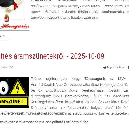
HUNGARICA
Felsőoktatási Önkormányzati Ösztöndíjpá
felsőoktatási hallgatók (a 2025/2026. tanév II. félévére és a 
tanév I. félévére), valamint felsőoktatási tanulmányokat 
tanévben kezdeni kívánó fiatalok számára.
n ...
sítés áramszünetekről - 2025-10-09
któber 02.
Nyomtatás
Ezúton tájékoztatjuk, hogy
Társaságunk, az MVM
Áramhálózati Kft.
az Ön 0400005980 (6041 Kerekegyháza, Sze
tér 6.), 0400847729 (6041 Kerekegyháza, Kossuth Laj
0400005887 (6041 Kerekegyháza, Fő út 47.), 04008477
Kerekegyháza, Bem József utca) és 0400847742 (6041 Kere
Széchenyi utca 32.) felhasználási helyeit ellátó közcélú
n
előre tervezett munkálatokat fog végezni
, az alábbi időszakokban és területeken
zakokban a villamosenergia-szolgáltatás szünetelni fog.