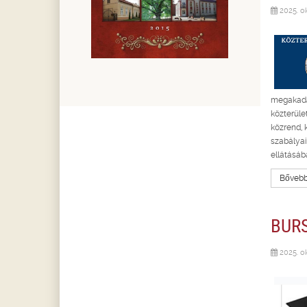
2025. o
megakadá
közterül
közrend, 
szabálya
ellátásáb
Bővebbe
BUR
2025. o