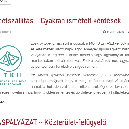
n ...
étszállítás -- Gyakran ismételt kérdések
tóber 11.
Nyomtatás
2025. október 1. napjától módosult a MOHU Zrt. ÁSZF-e. Sok 
és értelmezés látott napvilágot, amelyek újdonságként hat
valójában a legtöbb szabály hasonló vagy ugyanolyan ta
már korábban is érvényben volt. Ezek a szabályok most egys
és pontosításra kerültek országos szinten.
Az alábbi gyakran ismételt kérdések (GYIK) megválas
segítséget nyújtunk, hogy a 2025. október 1. napi változá
hatnak a hulladékszállításra, miként szükséges és javasolt 
séges figyelni ahhoz, hogy problémamentes és gördülékeny legyen a hulladékelsz
n ...
SPÁLYÁZAT -- Közterület-felügyelő