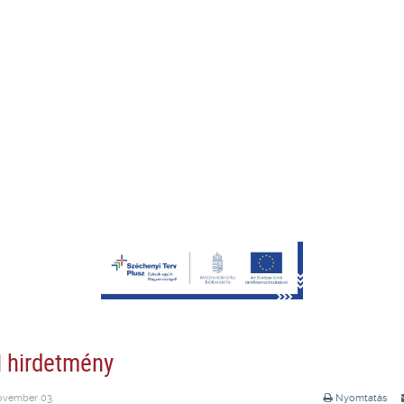
hirdetmény
ovember 03.
Nyomtatás