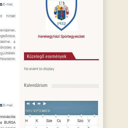
E-mail
t hirdet
rendjének,
előzése,
Kerekegyházi Sportegyesület
édelme; a
működés a
együttélés
Közelegő események
feladatok
No event to display
Kalendárium
Previous
Previous
Next
Next
E-mail
Year
Month
Year
Month
1925 SEPTEMBER
novációs
H
K
Sze
Cs
P
Szo
V
 a
BURSA