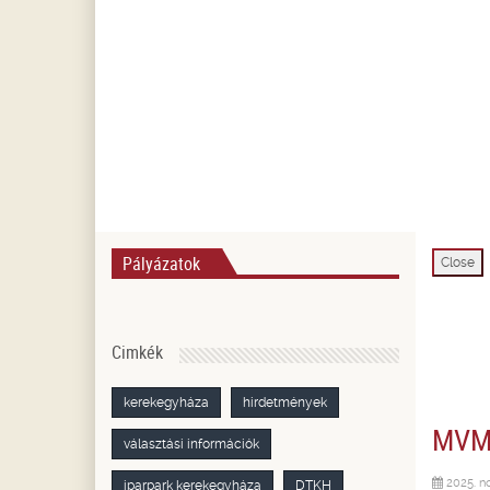
Pályázatok
Close
Cimkék
kerekegyháza
hirdetmények
MVM 
választási információk
2025. n
iparpark kerekegyháza
DTKH