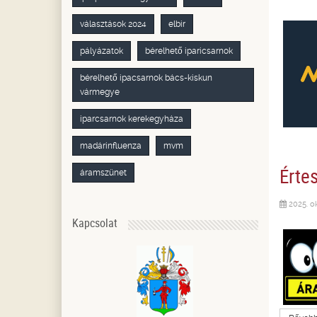
választások 2024
elbir
pályázatok
bérelhető iparicsarnok
bérelhető ipacsarnok bács-kiskun
vármegye
iparcsarnok kerekegyháza
madárinfluenza
mvm
Érte
áramszünet
2025. o
Kapcsolat