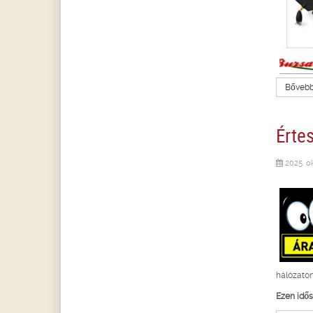
Bővebbe
Érte
2025. o
hálózato
Ezen idős