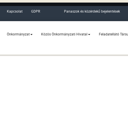
Kapcsolat
GDPR
Panaszok és közérdekű bejelentések
Önkormányzat
Közös Önkormányzati Hivatal
Feladatellátó Társ