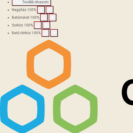
Tovább olvasom
Nagyítás
100
%
Betűméret
100
%
Sorköz
100
%
Betű térköz
100
%