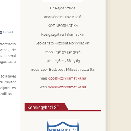
Dr. Rajda Szilvia
adatvédelmi tisztviselő
KÖZINFORMATIKA
E-mail
Közigazgatási Informatikai
Szolgáltató Központ Nonprofit Kft.
információ
hatnak, de
mobil: +36 30 330 3236
rtalommal
tel.: +36 1 786 23 63
égesítésre
iroda: 1205 Budapest, Mikszáth utca 69.
zolásával
mail:
dpo@kozinformatika.hu
sok miként
web:
www.kozinformatika.hu
eljárni és
állítás.
Kerekegyházi SE