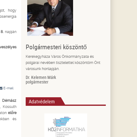
got, hogy
osenergia
8.
napján
Polgármesteri köszöntő
tveszélyes
Kerekegyháza Város Önkormányzata és
polgárai nevében tisztelettel köszöntöm Önt
városunk honlapján.
Dr. Kelemen Márk
polgármester
E-mail
Adatvédelem
 Démász
 Kossuth
zaton
előre
kokban és