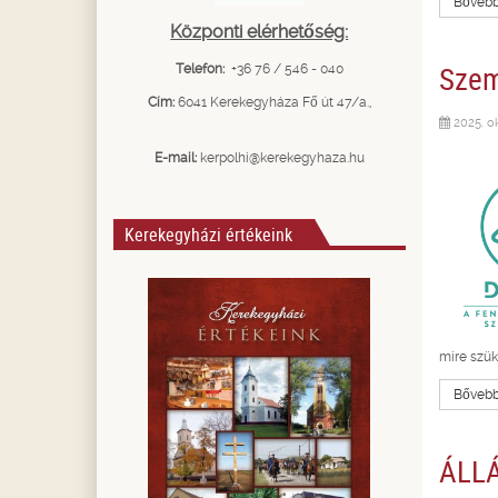
Bővebbe
Központi elérhetőség:
Szem
Telefon:
+36 76 / 546 - 040
Cím:
6041 Kerekegyháza Fő út 47/a.,
2025. ok
E-mail:
kerpolhi@kerekegyhaza.hu
Kerekegyházi értékeink
mire szük
Bővebbe
ÁLLÁ