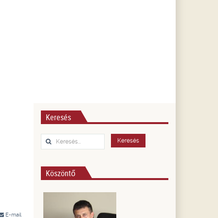
Keresés
Keresés...
Keresés
Köszöntő
E-mail