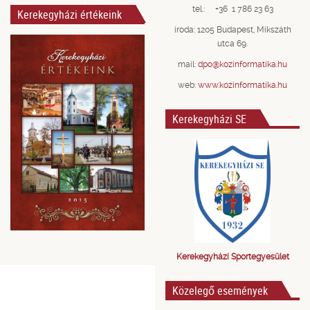
tel.: +36 1 786 23 63
Kerekegyházi értékeink
iroda: 1205 Budapest, Mikszáth
utca 69.
mail:
dpo@kozinformatika.hu
web:
www.kozinformatika.hu
Kerekegyházi SE
Kerekegyházi Sportegyesület
Közelegő események