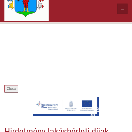
Close
Hirdetmény lakásbérleti díjak