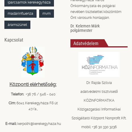
iparcsarnok kerekegyháza
Önkormányzata és polgárai
nevében tisztelettel köszöntöm
madárinfluenza
mvm
Önt városunk honlapján.
áramszünet
Dr. Kelemen Márk
polgármester
Kapcsolat
Adatvédelem
Dr. Rajda Szilvia
Központi elérhetőség:
adatvédelmi tisztviselő
Telefon:
+36 76 / 546 - 040
KÖZINFORMATIKA
Cím:
6041 Kerekegyháza Fő út
47/a.,
Közigazgatási Informatikai
Szolgáltató Központ Nonprofit Kft.
E-mail:
kerpolhi@kerekegyhaza.hu
mobil: +36 30 330 3236