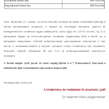
2025. december 17-i ülésén. Az önkormányzati rendelet tervezett módosítása kizárólag a
bérleti dijmódosításra vonatkozik. A lakások és helyiségek bérletére, valamint az
elidegenítésükre vonatkozó egyes szabályokról szóló 1993. évi LXXVIII. törvény 79. § (1)
bekezdése alapján az önkormányzatnak rendelete megalkotása előtt a bérlők és a
bérbeadók településen működő érdekképviseleti szervezetének véleményét ki kell
kérnie. A rendelettervezetről a helyben szokásos módon hirdetményt kell közzétenni,
amelyben határidő kitűzésével fel kell hívni az érdekképviseleteket véleményük
közlésére.
A fentiek alapján 2026. január 20. kedd napjáig fejtheti ki a T. Érdekvédelmi Szervezet a
lakásbérleti díjak módosításával kapcsolatos álláspontját!
Kerekegyháza, 2025.12.23.
A hirdetmény és melléklete itt olvasható. (.pdf)
Dr. Kelemen Márk, polgármester