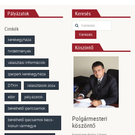
Pályázatok
Keresés
Keresés...
Cimkék
Keresés
kerekegyháza
Köszöntő
hirdetmények
választási információk
iparpark kerekegyháza
DTKH
választások 2024
elbir
pályázatok
bérelhető iparicsarnok
Polgármesteri
bérelhető ipacsarnok bács-
köszöntő
kiskun vármegye
Kerekegyháza Város