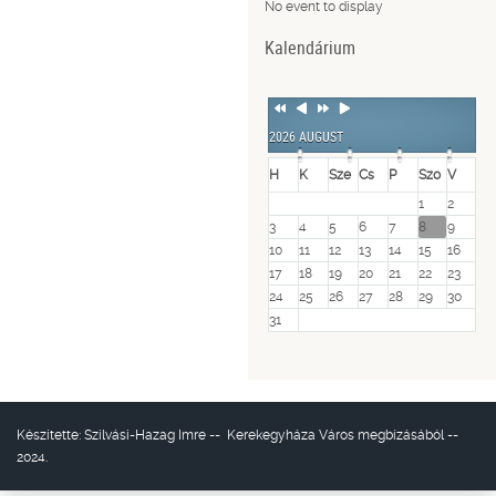
No event to display
Kalendárium
Previous
Previous
Next
Next
Year
Month
Year
Month
2026 AUGUST
H
K
Sze
Cs
P
Szo
V
1
2
3
4
5
6
7
8
9
10
11
12
13
14
15
16
17
18
19
20
21
22
23
24
25
26
27
28
29
30
31
Készítette:
Szilvási-Hazag Imre
--
Kerekegyháza Város
megbízásából --
2024.