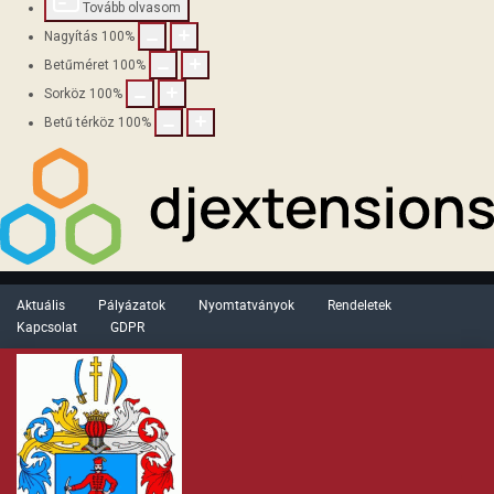
Tovább olvasom
Nagyítás
100
%
Betűméret
100
%
Sorköz
100
%
Betű térköz
100
%
Aktuális
Pályázatok
Nyomtatványok
Rendeletek
Kapcsolat
GDPR