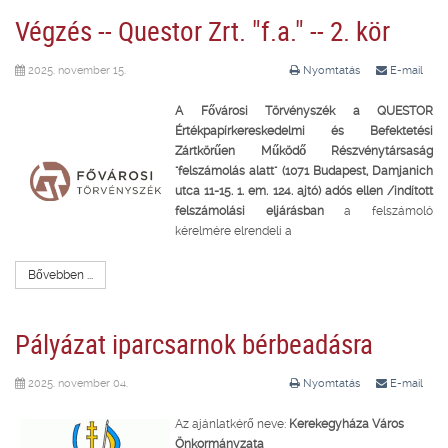
Végzés -- Questor Zrt. "f.a." -- 2. kör
2025. november 15.
Nyomtatás
E-mail
A Fővárosi Törvényszék a QUESTOR
Értékpapírkereskedelmi és Befektetési
Zártkörűen Működő Részvénytársaság
"felszámolás alatt" (1071 Budapest, Damjanich
utca 11-15. 1. em. 124. ajtó) adós ellen /indított
felszámolási eljárásban
a felszámoló
kérelmére elrendeli a
Bővebben ...
Pályázat iparcsarnok bérbeadásra
2025. november 04.
Nyomtatás
E-mail
Az ajánlatkérő neve:
Kerekegyháza Város
Önkormányzata