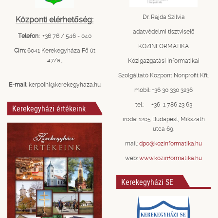
Dr. Rajda Szilvia
Központi elérhetőség:
adatvédelmi tisztviselő
Telefon:
+36 76 / 546 - 040
KÖZINFORMATIKA
Cím:
6041 Kerekegyháza Fő út
47/a.,
Közigazgatási Informatikai
Szolgáltató Központ Nonprofit Kft.
E-mail:
kerpolhi@kerekegyhaza.hu
mobil: +36 30 330 3236
tel.: +36 1 786 23 63
Kerekegyházi értékeink
iroda: 1205 Budapest, Mikszáth
utca 69.
mail:
dpo@kozinformatika.hu
web:
www.kozinformatika.hu
Kerekegyházi SE