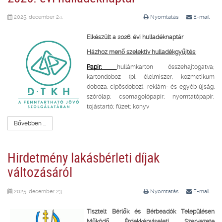
2025. december 24.
Nyomtatás
E-mail
Elkészült a 2026. évi hulladéknaptár
Házhoz menő szelektív hulladékgyűjtés:
Papír:
hullámkarton összehajtogatva;
kartondoboz (pl: élelmiszer, kozmetikum
doboza, cipősdoboz); reklám- és egyéb újság,
szórólap; csomagolópapír; nyomtatópapír;
tojástartó; füzet; könyv
Bővebben ...
Hirdetmény lakásbérleti díjak
változásáról
2025. december 23.
Nyomtatás
E-mail
Tisztelt Bérlők és Bérbeadók Településen
Működő Érdekképviseleti Szervezete