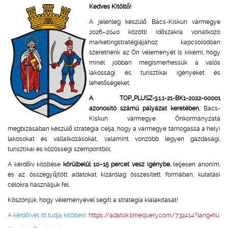
Kedves Kitöltő!
A jelenleg készülő Bács-Kiskun vármegye
2026–2040 közötti időszakra vonatkozó
marketingstratégiájához kapcsolódóan
szeretnénk az Ön véleményét is kikérni, hogy
minél jobban megismerhessük a valós
lakossági és turisztikai igényeket és
lehetőségeket.
A TOP_PLUSZ-3.1.1-21-BK1-2022-00001
azonosító számú pályázat keretében
, Bács-
Kiskun vármegye Önkormányzata
megbízásában készülő stratégia célja, hogy a vármegye támogassa a helyi
lakosokat és vállalkozásokat, valamint vonzóbb legyen gazdasági,
turisztikai és közösségi szempontból.
A kérdőív kitöltése
körülbelül 10–15 percet vesz igénybe,
teljesen anonim,
és az összegyűjtött adatokat kizárólag összesített formában, kutatási
célokra használjuk fel.
Köszönjük, hogy véleményével segíti a stratégia kialakítását!
A kérdőívet itt tudja kitölteni:
https://adatok.limequery.com/732414?lang=hu