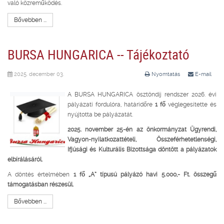
való közreműködés.
Bővebben ...
BURSA HUNGARICA -- Tájékoztató
2025. december 03.
Nyomtatás
E-mail
A BURSA HUNGARICA ösztöndíj rendszer 2026. évi
pályázati fordulóra, határidőre
1 fő
véglegesítette és
nyújtotta be pályázatát.
2025. november 25-én az önkormányzat Ügyrendi,
Vagyon-nyilatkozattételi, Összeférhetetlenségi,
Ifjúsági és Kulturális Bizottsága döntött a pályázatok
elbírálásáról.
A döntés értelmében
1 fő „A” típusú pályázó havi 5.000,- Ft. összegű
támogatásban részesül.
Bővebben ...