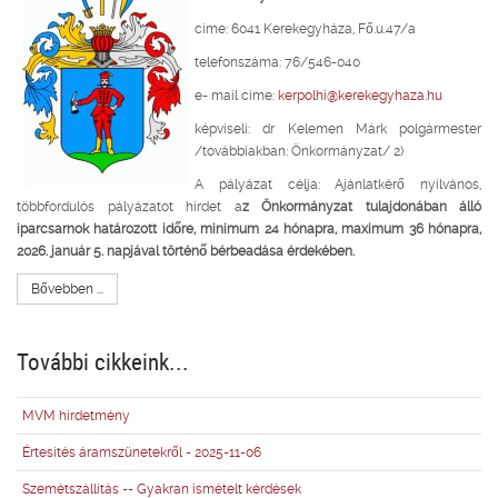
címe: 6041 Kerekegyháza, Fő.u.47/a
telefonszáma: 76/546-040
e- mail címe:
kerpolhi@kerekegyhaza.hu
képviseli: dr Kelemen Márk polgármester
/továbbiakban: Önkormányzat/ 2)
A pályázat célja: Ajánlatkérő nyilvános,
többfordulós pályázatot hirdet a
z Önkormányzat tulajdonában álló
iparcsarnok határozott időre, minimum 24 hónapra, maximum 36 hónapra,
2026. január 5. napjával történő bérbeadása érdekében.
Bővebben ...
További cikkeink...
MVM hirdetmény
Értesítés áramszünetekről - 2025-11-06
Szemétszállítás -- Gyakran ismételt kérdések