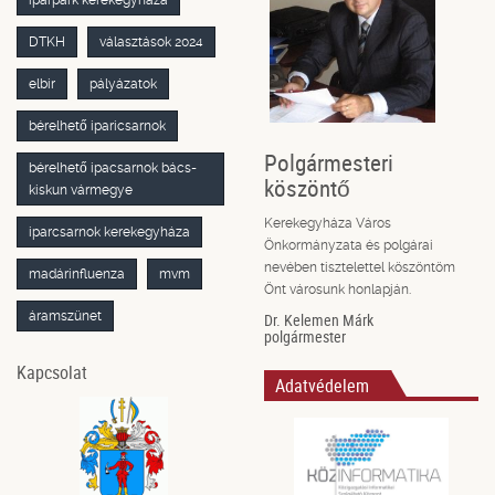
DTKH
választások 2024
elbir
pályázatok
bérelhető iparicsarnok
Polgármesteri
bérelhető ipacsarnok bács-
köszöntő
kiskun vármegye
Kerekegyháza Város
iparcsarnok kerekegyháza
Önkormányzata és polgárai
nevében tisztelettel köszöntöm
madárinfluenza
mvm
Önt városunk honlapján.
áramszünet
Dr. Kelemen Márk
polgármester
Kapcsolat
Adatvédelem