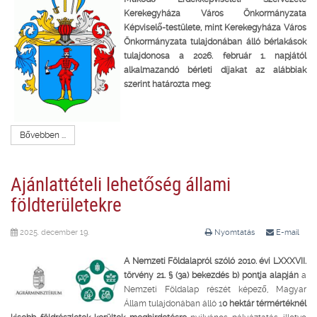
Kerekegyháza Város Önkormányzata
Képviselő-testülete, mint Kerekegyháza Város
Önkormányzata tulajdonában álló bérlakások
tulajdonosa a 2026. február 1. napjától
alkalmazandó bérleti díjakat az alábbiak
szerint határozta meg:
Bővebben ...
Ajánlattételi lehetőség állami
földterületekre
2025. december 19.
Nyomtatás
E-mail
A Nemzeti Földalapról szóló 2010. évi LXXXVII.
törvény 21. § (3a) bekezdés b) pontja alapján
a
Nemzeti Földalap részét képező, Magyar
Állam tulajdonában álló 1
0 hektár térmértéknél