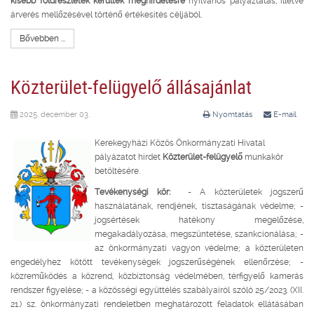
kisebb földrészletek kerültek meghirdetésre
nyilvános pályáztatás, illetve
árverés mellőzésével történő értékesítés céljából.
Bővebben ...
Közterület-felügyelő állásajánlat
2025. december 03.
Nyomtatás
E-mail
Kerekegyházi Közös Önkormányzati Hivatal
pályázatot hirdet
Közterület-felügyelő
munkakör
betöltésére.
Tevékenységi kör:
- A közterületek jogszerű
használatának, rendjének, tisztaságának védelme; -
jogsértések hatékony megelőzése,
megakadályozása, megszüntetése, szankcionálása; -
az önkormányzati vagyon védelme; a közterületen
engedélyhez kötött tevékenységek jogszerűségének ellenőrzése; -
közreműködés a közrend, közbiztonság védelmében, térfigyelő kamerás
rendszer figyelése; - a közösségi együttélés szabályairól szóló 25/2023. (XII.
21.) sz. önkormányzati rendeletben meghatározott feladatok ellátásában