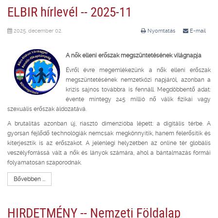
ELBIR hírlevél -- 2025-11
2025. december 02.
Nyomtatás
E-mail
A nők elleni erőszak megszüntetésének világnapja
Évről évre megemlékezünk a nők elleni erőszak
megszüntetésének nemzetközi napjáról, azonban a
krízis sajnos továbbra is fennáll. Megdöbbentő adat:
évente mintegy 245 millió nő válik fizikai vagy
szexuális erőszak áldozatává.
A brutalitás azonban új, riasztó dimenzióba lépett: a digitális térbe. A
gyorsan fejlődő technológiák nemcsak megkönnyítik, hanem felerősítik és
kiterjesztik is az erőszakot. A jelenlegi helyzetben az online tér globális
veszélyforrássá vált a nők és lányok számára, ahol a bántalmazás formái
folyamatosan szaporodnak.
Bővebben ...
HIRDETMÉNY -- Nemzeti Földalap