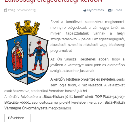
2025. november 13.
Nyomtatás
E-mail
Ezzel a kérdőívvel szeretnénk megismerni,
mennyire elégedettek a vármegye lakói, és
milyen tapasztalataik vannak a helyi
szolgáltatásokról – például az egészségügyről,
oktatásról, szociális ellátásról vagy közösségi
programokról.
Az Ön válaszai segítenek abban, hogy a
jövőben a vármegye lakói jobb és elérhetőbb
szolgáltatásokhoz jussanak.
A kérdőív kitöltése önkéntes és névtelen
, senki
sem fogja tudni, ki mit válaszolt. A válaszokat
csak összesítve, statisztikai formában használjuk fel.
A kérdőív felvételére a
„Bács-Kiskun, jó itt lenni!”
című,
TOP Plusz-3.1.3-23-
BK2-2024-00001
azonosítószámú projekt keretében kerül sor,
Bács-Kiskun
Vármegye Önkormányzata
megbízásából.
Bővebben ...