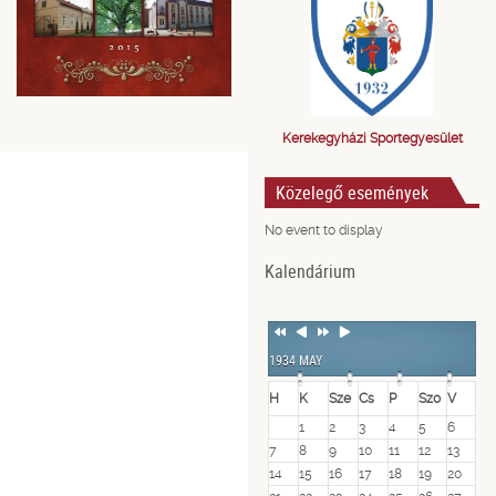
Kerekegyházi Sportegyesület
Közelegő események
No event to display
Kalendárium
Previous
Previous
Next
Next
Year
Month
Year
Month
1934 MAY
H
K
Sze
Cs
P
Szo
V
1
2
3
4
5
6
7
8
9
10
11
12
13
14
15
16
17
18
19
20